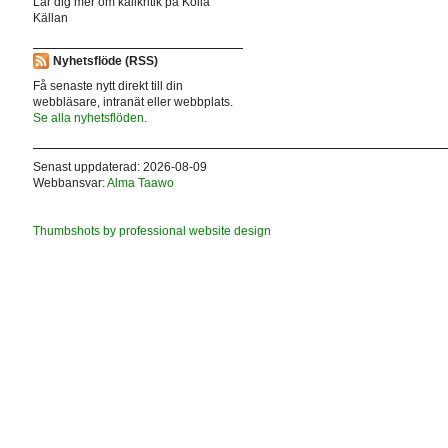
Lär dig mer om källkritik på Kolla
Källan
Nyhetsflöde (RSS)
Få senaste nytt direkt till din
webbläsare, intranät eller webbplats.
Se alla nyhetsflöden.
Senast uppdaterad: 2026-08-09
Webbansvar:
Alma Taawo
Thumbshots by professional website design