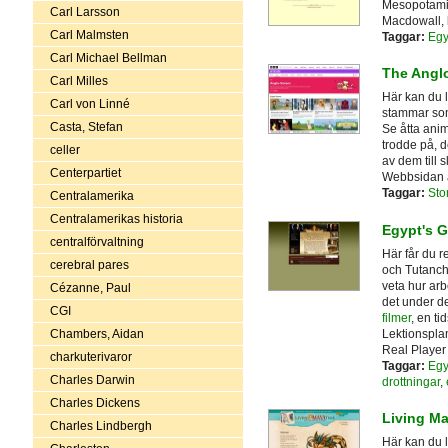
Mesopotamien
Carl Larsson
Macdowall, 
Carl Malmsten
Taggar:
Egy
Carl Michael Bellman
The Angl
Carl Milles
Här kan du 
Carl von Linné
stammar som
Casta, Stefan
Se åtta anim
trodde på, d
celler
av dem till s
Centerpartiet
Webbsidan ä
Taggar:
Sto
Centralamerika
Centralamerikas historia
Egypt's 
centralförvaltning
Här får du 
cerebral pares
och Tutanch
veta hur arb
Cézanne, Paul
det under d
CGI
filmer
, en ti
Lektionsplan
Chambers, Aidan
Real Player 
charkuterivaror
Taggar:
Egy
Charles Darwin
drottningar
,
Charles Dickens
Living M
Charles Lindbergh
Här kan du 