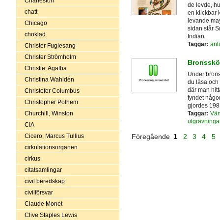
Charleston
de levde, hu
chatt
en klickbar 
levande may
Chicago
sidan står 
choklad
Indian.
Taggar:
ant
Christer Fuglesang
Christer Strömholm
Bronssköl
Christie, Agatha
Under brons
Christina Wahldén
du läsa och 
där man hitt
Christofer Columbus
fyndet någon
Christopher Polhem
gjordes 198
Taggar:
Vän
Churchill, Winston
utgrävninga
CIA
Cicero, Marcus Tullius
Föregående
1
2
3
4
5
cirkulationsorganen
cirkus
citatsamlingar
civil beredskap
civilförsvar
Claude Monet
Clive Staples Lewis