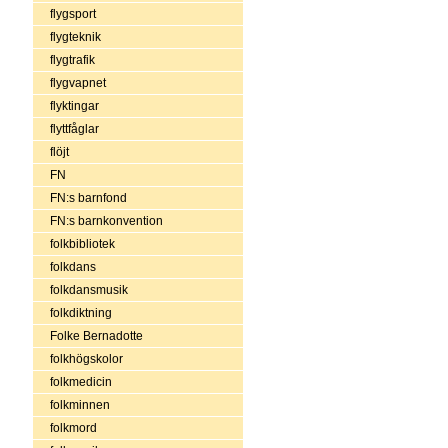
flygsport
flygteknik
flygtrafik
flygvapnet
flyktingar
flyttfåglar
flöjt
FN
FN:s barnfond
FN:s barnkonvention
folkbibliotek
folkdans
folkdansmusik
folkdiktning
Folke Bernadotte
folkhögskolor
folkmedicin
folkminnen
folkmord