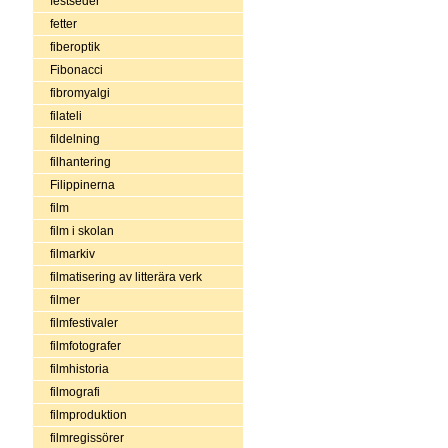
festseder
fetter
fiberoptik
Fibonacci
fibromyalgi
filateli
fildelning
filhantering
Filippinerna
film
film i skolan
filmarkiv
filmatisering av litterära verk
filmer
filmfestivaler
filmfotografer
filmhistoria
filmografi
filmproduktion
filmregissörer