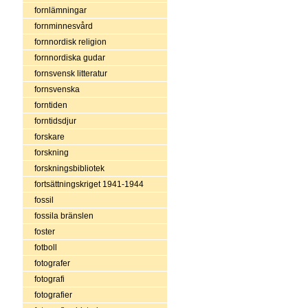
fornlämningar
fornminnesvård
fornnordisk religion
fornnordiska gudar
fornsvensk litteratur
fornsvenska
forntiden
forntidsdjur
forskare
forskning
forskningsbibliotek
fortsättningskriget 1941-1944
fossil
fossila bränslen
foster
fotboll
fotografer
fotografi
fotografier