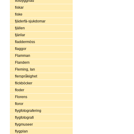
fiolbyggnad
fiskar
fiske
fjäderfä-sjukdomar
fjällen
fjärilar
fladdermöss
flaggor
Flamman
Flandern
Fleming, Ian
flerspråkighet
flickböcker
floder
Florens
floror
flygfotografering
flygfotografi
flygmuseer
flygplan