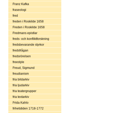
Franz Kafka
fraseologi
fred
freden i Roskilde 1658
Freden i Roskilde 1658
Fredmans epistlar
freds- och konfliktforskning
fredsbevarande styrkor
fredsfrågan
fredsrörelsen
freestyle
Freud, Sigmund
freudianism
fria bildarkiv
fria ljudarkiv
fria teatergrupper
fria textarkiv
Frida Kahlo
frihetstiden 1718-1772