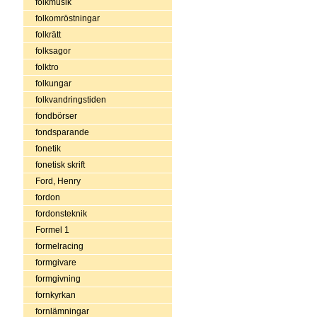
folkmusik
folkomröstningar
folkrätt
folksagor
folktro
folkungar
folkvandringstiden
fondbörser
fondsparande
fonetik
fonetisk skrift
Ford, Henry
fordon
fordonsteknik
Formel 1
formelracing
formgivare
formgivning
fornkyrkan
fornlämningar