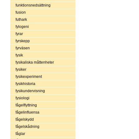
funktionsnedsättning
fusion
futhark
fylogeni
fyrar
fyrskepp
fyrväsen
fysik
fysikaliska måttenheter
fysiker
fysikexperiment
fysikhistoria
fysikundervisning
fysiologi
fågelflyttning
fågelinfluensa
fågelskydd
fågelskådning
fåglar