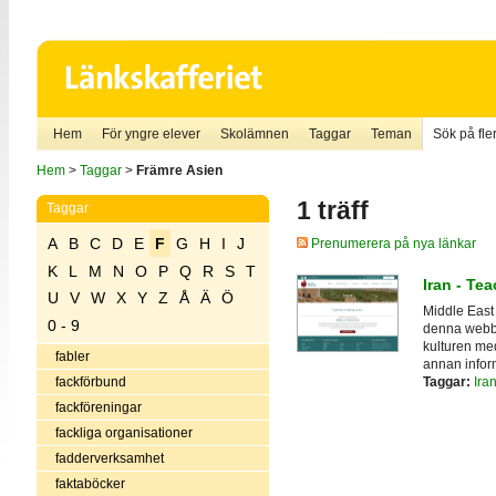
Hem
För yngre elever
Skolämnen
Taggar
Teman
Sök på fler
Hem
>
Taggar
>
Främre Asien
1 träff
Taggar
A
B
C
D
E
F
G
H
I
J
Prenumerera på nya länkar
K
L
M
N
O
P
Q
R
S
T
Iran - Te
U
V
W
X
Y
Z
Å
Ä
Ö
Middle East 
0 - 9
denna webbpl
kulturen med
fabler
annan infor
Taggar:
Ira
fackförbund
fackföreningar
fackliga organisationer
fadderverksamhet
faktaböcker