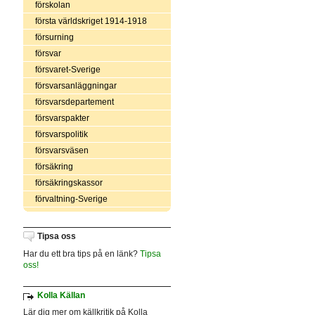
förskolan
första världskriget 1914-1918
försurning
försvar
försvaret-Sverige
försvarsanläggningar
försvarsdepartement
försvarspakter
försvarspolitik
försvarsväsen
försäkring
försäkringskassor
förvaltning-Sverige
Tipsa oss
Har du ett bra tips på en länk?
Tipsa
oss!
Kolla Källan
Lär dig mer om källkritik på Kolla