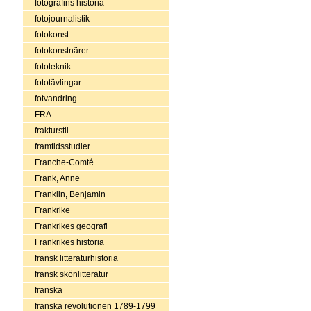
fotografins historia
fotojournalistik
fotokonst
fotokonstnärer
fototeknik
fototävlingar
fotvandring
FRA
frakturstil
framtidsstudier
Franche-Comté
Frank, Anne
Franklin, Benjamin
Frankrike
Frankrikes geografi
Frankrikes historia
fransk litteraturhistoria
fransk skönlitteratur
franska
franska revolutionen 1789-1799