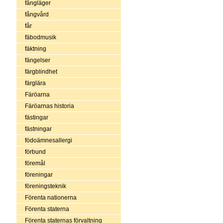
fångläger
fångvård
får
fäbodmusik
fäktning
fängelser
färgblindhet
färglära
Färöarna
Färöarnas historia
fästingar
fästningar
födoämnesallergi
förbund
föremål
föreningar
föreningsteknik
Förenta nationerna
Förenta staterna
Förenta staternas förvaltning