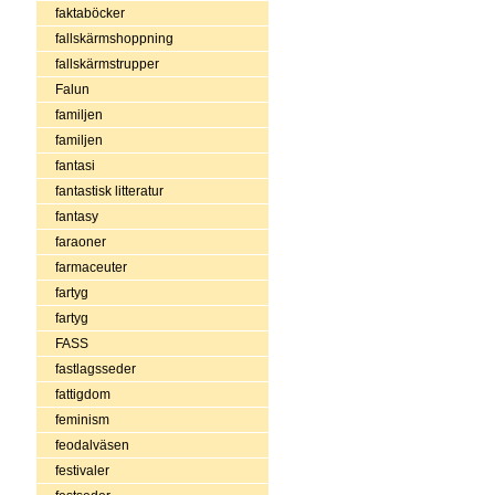
faktaböcker
fallskärmshoppning
fallskärmstrupper
Falun
familjen
familjen
fantasi
fantastisk litteratur
fantasy
faraoner
farmaceuter
fartyg
fartyg
FASS
fastlagsseder
fattigdom
feminism
feodalväsen
festivaler