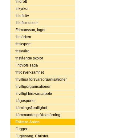
friidrott
frikyrkor
friluftsliv
friluftsmuseer
Frimansson, Inger
frimärken
frisksport
friskvård
fristående skolor
Frithiofs saga
fritidsverksamhet
frivilliga försvarsorganisationer
frivilligorganisationer
frivilligt försvarsarbete
frågesporter
främlingsfientlighet
främmandespråksinlärning
Främre Asien
Fugger
Fuglesang, Christer