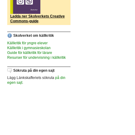
Ladda ner Skolverkets Creative
Commons-guide
.
Skolverket om källkritik
Källkritik för yngre elever
Källkritik i gymnasieskolan
Guide för källkritik för lärare
Resurser för undervisning i källkritik
Sökruta på din egen sajt
Lägg Länkskafferiets sökruta
på din
egen sajt
.