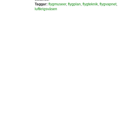
Taggar:
flygmuseer
,
flygplan
,
flygteknik
,
flygvapnet
,
luftkrigsväsen