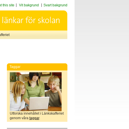
 this site
Vit bakgrund
Svart bakgrund
feriet
Taggar
Utforska innehållet i Länkskafferiet
genom våra
taggar
.