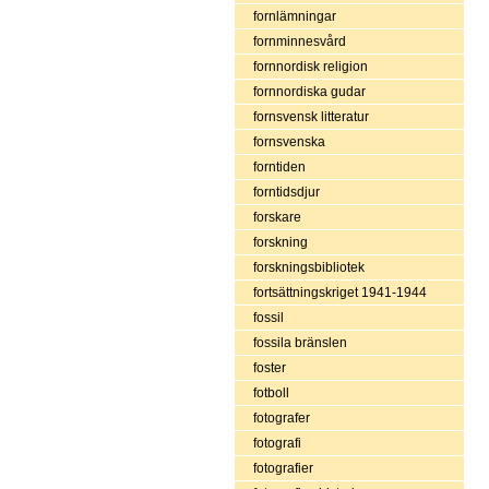
fornlämningar
fornminnesvård
fornnordisk religion
fornnordiska gudar
fornsvensk litteratur
fornsvenska
forntiden
forntidsdjur
forskare
forskning
forskningsbibliotek
fortsättningskriget 1941-1944
fossil
fossila bränslen
foster
fotboll
fotografer
fotografi
fotografier