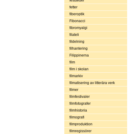
festseder
fetter
fiberoptik
Fibonacci
fibromyalgi
filateli
fildelning
filhantering
Filippinerna
film
film i skolan
filmarkiv
filmatisering av litterära verk
filmer
filmfestivaler
filmfotografer
filmhistoria
filmografi
filmproduktion
filmregissörer