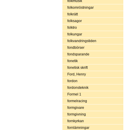
folkmusik
folkomröstningar
folkrätt
folksagor
folktro
folkungar
folkvandringstiden
fondbörser
fondsparande
fonetik
fonetisk skrift
Ford, Henry
fordon
fordonsteknik
Formel 1
formelracing
formgivare
formgivning
fornkyrkan
fornlämningar