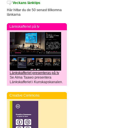
Veckans länktips
Här hittar du de 50 senast tillkomna
länkarna
Länkskafferiet på tv
Länkskafferiet presenteras på tv
Se Alma Taawo presentera
Länkskafferiet i Kunskapskanalen.
Creative Commons