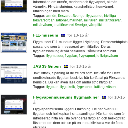
Information om armén, marinen och flygvapnet, allmän
värnplikt, FN-tjänstgöring, katastrofhjälp, hemvärnet,
utbildningar, med mera.
Taggar:
armén
,
försvaret-Sverige
,
flygvapnet
,
frivilliga
försvarsorganisationer
,
marinen
,
militären
,
militärt försvar
,
militärväsen
,
totalförsvaret-Sverige
,
värnplikt
F11-museum
för 10-15 år
Flygmuseet F11-museum ligger i Nyköping. Deras webbplats
passar dig som är intresserad av militärflyg. Deras
flygplanssamling är väl beskriven i såväl text som bild.
Taggar:
flygmuseer
,
flygplan
,
flygvapnet
,
luftkrigsväsen
JAS 39 Gripen
för 13-15 år
Jakt, Attack, Spaning är de tre ord som JAS står för. Detta
omdiskuterade flygplan beskrivs här kortfattat på Försvarets
hemsida. Du kan även läsa om andra stridsflygplan.
Taggar:
flygplan
,
flygteknik
,
flygvapnet
,
luftkrigsväsen
Flygvapenmuseums flygmaskiner
för 10-15
år
Flygvapenmuseum ligger i Linköping. De har över 300
flygplan och helikoptrar i sina samlingar. Här kan du som är
intresserad hitta en lista över deras flygplan och helikoptrar,
läsa mer om dem och se på en interaktiv karta var de finns
utställda.