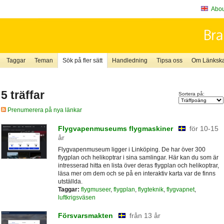
About
Taggar
Teman
Sök på fler sätt
Handledning
Tipsa oss
Om Länkskaf
5 träffar
Sortera på:
Prenumerera på nya länkar
Flygvapenmuseums flygmaskiner
för 10-15
år
Flygvapenmuseum ligger i Linköping. De har över 300
flygplan och helikoptrar i sina samlingar. Här kan du som är
intresserad hitta en lista över deras flygplan och helikoptrar,
läsa mer om dem och se på en interaktiv karta var de finns
utställda.
Taggar:
flygmuseer
,
flygplan
,
flygteknik
,
flygvapnet
,
luftkrigsväsen
Försvarsmakten
från 13 år