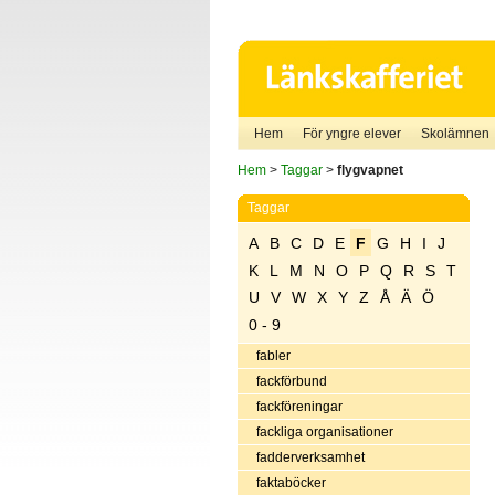
Hem
För yngre elever
Skolämnen
Hem
>
Taggar
>
flygvapnet
Taggar
A
B
C
D
E
F
G
H
I
J
K
L
M
N
O
P
Q
R
S
T
U
V
W
X
Y
Z
Å
Ä
Ö
0 - 9
fabler
fackförbund
fackföreningar
fackliga organisationer
fadderverksamhet
faktaböcker