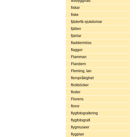
fiolbyggnad
fiskar
fiske
fjäderfä-sjukdomar
fjällen
fjärilar
fladdermöss
flaggor
Flamman
Flandern
Fleming, Ian
flerspråkighet
flickböcker
floder
Florens
floror
flygfotografering
flygfotografi
flygmuseer
flygplan