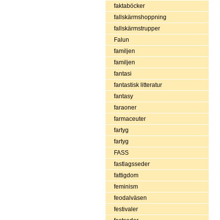
faktaböcker
fallskärmshoppning
fallskärmstrupper
Falun
familjen
familjen
fantasi
fantastisk litteratur
fantasy
faraoner
farmaceuter
fartyg
fartyg
FASS
fastlagsseder
fattigdom
feminism
feodalväsen
festivaler