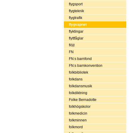
flygsport
flygteknik
flygtrafik
flygvapnet
flyktingar
flyttfåglar
flöjt
FN
FN:s barnfond
FN:s barnkonvention
folkbibliotek
folkdans
folkdansmusik
folkdiktning
Folke Bernadotte
folkhögskolor
folkmedicin
folkminnen
folkmord