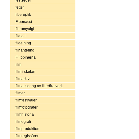
festseder
fetter
fiberoptik
Fibonacci
fibromyalgi
filateli
fildelning
filhantering
Filippinerna
film
film i skolan
filmarkiv
filmatisering av litterära verk
filmer
filmfestivaler
filmfotografer
filmhistoria
filmografi
filmproduktion
filmregissörer