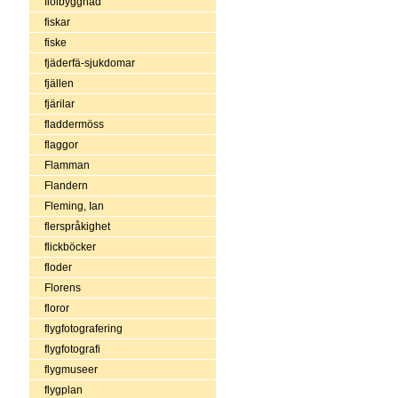
fiolbyggnad
fiskar
fiske
fjäderfä-sjukdomar
fjällen
fjärilar
fladdermöss
flaggor
Flamman
Flandern
Fleming, Ian
flerspråkighet
flickböcker
floder
Florens
floror
flygfotografering
flygfotografi
flygmuseer
flygplan