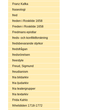
Franz Kafka
fraseologi
fred
freden i Roskilde 1658
Freden i Roskilde 1658
Fredmans epistlar
freds- och konfliktforskning
fredsbevarande styrkor
fredsfrågan
fredsrörelsen
freestyle
Freud, Sigmund
freudianism
fria bildarkiv
fria ljudarkiv
fria teatergrupper
fria textarkiv
Frida Kahlo
frihetstiden 1718-1772