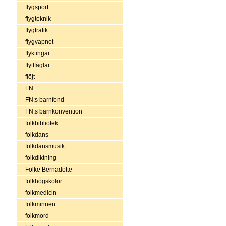
flygsport
flygteknik
flygtrafik
flygvapnet
flyktingar
flyttfåglar
flöjt
FN
FN:s barnfond
FN:s barnkonvention
folkbibliotek
folkdans
folkdansmusik
folkdiktning
Folke Bernadotte
folkhögskolor
folkmedicin
folkminnen
folkmord