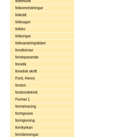
folkmusik
folkomröstningar
folkrätt
folksagor
folktro
folkungar
folkvandringstiden
fondbörser
fondsparande
fonetik
fonetisk skrift
Ford, Henry
fordon
fordonsteknik
Formel 1
formelracing
formgivare
formgivning
fornkyrkan
fornlämningar