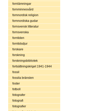
fornlämningar
fornminnesvård
fornnordisk religion
fornnordiska gudar
fornsvensk litteratur
fornsvenska
forntiden
forntidsdjur
forskare
forskning
forskningsbibliotek
fortsättningskriget 1941-1944
fossil
fossila bränslen
foster
fotboll
fotografer
fotografi
fotografier