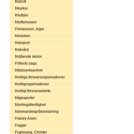
friidrott
frikyrkor
friluftsliv
friluftsmuseer
Frimansson, Inger
frimärken
frisksport
friskvård
fristående skolor
Frithiofs saga
fritidsverksamhet
frivilliga försvarsorganisationer
frivilligorganisationer
frivilligt försvarsarbete
frågesporter
främlingsfientlighet
främmandespråksinlärning
Främre Asien
Fugger
Fuglesang, Christer