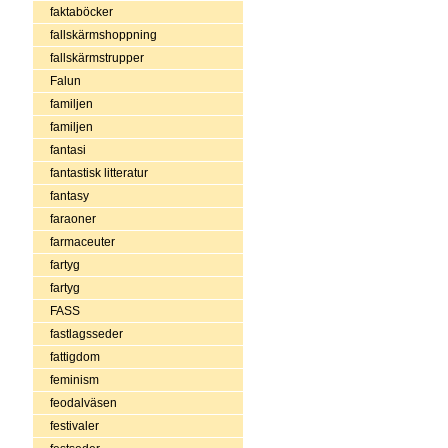
faktaböcker
fallskärmshoppning
fallskärmstrupper
Falun
familjen
familjen
fantasi
fantastisk litteratur
fantasy
faraoner
farmaceuter
fartyg
fartyg
FASS
fastlagsseder
fattigdom
feminism
feodalväsen
festivaler