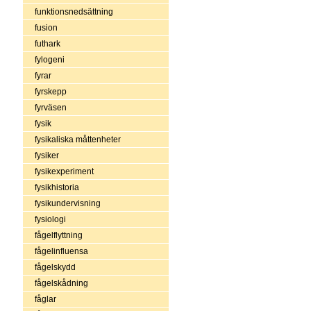
funktionsnedsättning
fusion
futhark
fylogeni
fyrar
fyrskepp
fyrväsen
fysik
fysikaliska måttenheter
fysiker
fysikexperiment
fysikhistoria
fysikundervisning
fysiologi
fågelflyttning
fågelinfluensa
fågelskydd
fågelskådning
fåglar