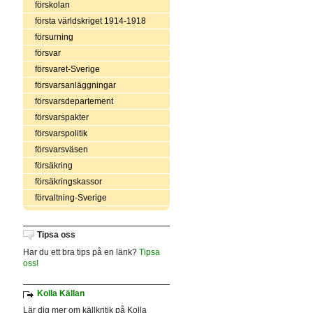
förskolan
första världskriget 1914-1918
försurning
försvar
försvaret-Sverige
försvarsanläggningar
försvarsdepartement
försvarspakter
försvarspolitik
försvarsväsen
försäkring
försäkringskassor
förvaltning-Sverige
Tipsa oss
Har du ett bra tips på en länk?
Tipsa
oss!
Kolla Källan
Lär dig mer om källkritik på Kolla