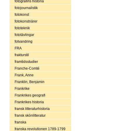
fotografins historia
fotojournalistik
fotokonst
fotokonstnärer
fototeknik
fototävlingar
fotvandring
FRA
frakturstil
framtidsstudier
Franche-Comté
Frank, Anne
Franklin, Benjamin
Frankrike
Frankrikes geografi
Frankrikes historia
fransk litteraturhistoria
fransk skönlitteratur
franska
franska revolutionen 1789-1799