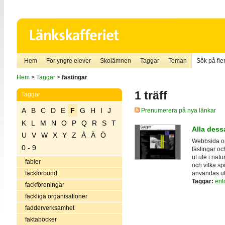
Hem
För yngre elever
Skolämnen
Taggar
Teman
Sök på fler
Hem
>
Taggar
>
fästingar
1 träff
Taggar
A
B
C
D
E
F
G
H
I
J
Prenumerera på nya länkar
K
L
M
N
O
P
Q
R
S
T
Alla dess
U
V
W
X
Y
Z
Å
Ä
Ö
Webbsida om 
0 - 9
fästingar oc
ut ute i nat
fabler
och vilka spi
användas uta
fackförbund
Taggar:
ent
fackföreningar
fackliga organisationer
fadderverksamhet
faktaböcker