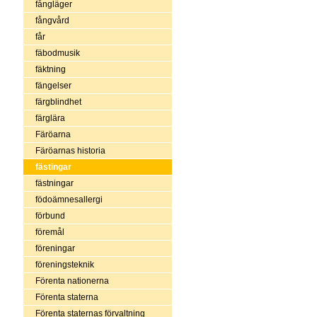
fångläger
fångvård
får
fäbodmusik
fäktning
fängelser
färgblindhet
färglära
Färöarna
Färöarnas historia
fästingar
fästningar
födoämnesallergi
förbund
föremål
föreningar
föreningsteknik
Förenta nationerna
Förenta staterna
Förenta staternas förvaltning