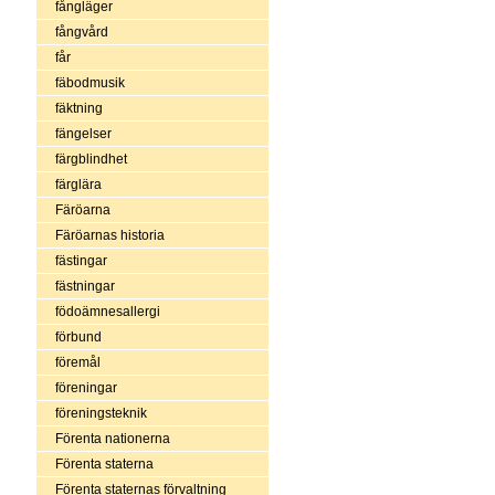
fångläger
fångvård
får
fäbodmusik
fäktning
fängelser
färgblindhet
färglära
Färöarna
Färöarnas historia
fästingar
fästningar
födoämnesallergi
förbund
föremål
föreningar
föreningsteknik
Förenta nationerna
Förenta staterna
Förenta staternas förvaltning