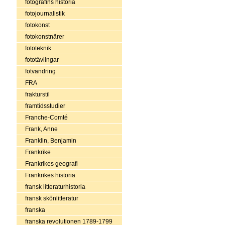
fotografins historia
fotojournalistik
fotokonst
fotokonstnärer
fototeknik
fototävlingar
fotvandring
FRA
frakturstil
framtidsstudier
Franche-Comté
Frank, Anne
Franklin, Benjamin
Frankrike
Frankrikes geografi
Frankrikes historia
fransk litteraturhistoria
fransk skönlitteratur
franska
franska revolutionen 1789-1799