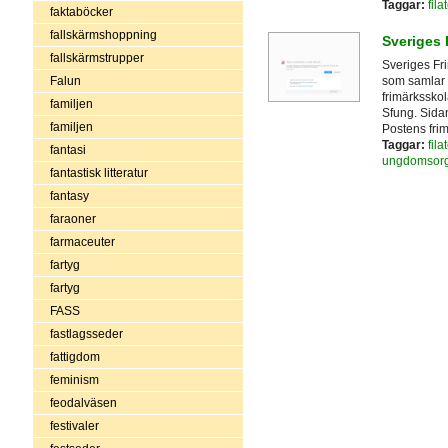
Taggar:
filat
faktaböcker
fallskärmshoppning
Sveriges
fallskärmstrupper
Sveriges Fr
Falun
som samlar 
frimärkssko
familjen
Sfung. Sidan
familjen
Postens fri
Taggar:
filat
fantasi
ungdomsorg
fantastisk litteratur
fantasy
faraoner
farmaceuter
fartyg
fartyg
FASS
fastlagsseder
fattigdom
feminism
feodalväsen
festivaler