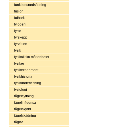
funktionsnedsättning
fusion
futhark
fylogeni
fyrar
fyrskepp
fyrväsen
fysik
fysikaliska måttenheter
fysiker
fysikexperiment
fysikhistoria
fysikundervisning
fysiologi
fågelflyttning
fågelinfluensa
fågelskydd
fågelskådning
fåglar