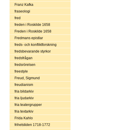
Franz Kafka
fraseologi
fred
freden i Roskilde 1658
Freden i Roskilde 1658
Fredmans epistlar
freds- och konfliktforskning
fredsbevarande styrkor
fredsfrågan
fredsrörelsen
freestyle
Freud, Sigmund
freudianism
fria bildarkiv
fria ljudarkiv
fria teatergrupper
fria textarkiv
Frida Kahlo
frihetstiden 1718-1772