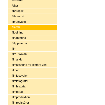
festseder
fetter
fiberoptik
Fibonacci
fibromyalgi
filateli
fildelning
filhantering
Filippinerna
film
film i skolan
filmarkiv
filmatisering av litterära verk
filmer
filmfestivaler
filmfotografer
filmhistoria
filmografi
filmproduktion
filmregissörer