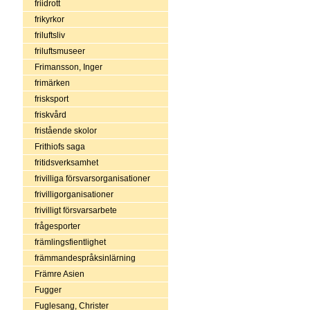
friidrott
frikyrkor
friluftsliv
friluftsmuseer
Frimansson, Inger
frimärken
frisksport
friskvård
fristående skolor
Frithiofs saga
fritidsverksamhet
frivilliga försvarsorganisationer
frivilligorganisationer
frivilligt försvarsarbete
frågesporter
främlingsfientlighet
främmandespråksinlärning
Främre Asien
Fugger
Fuglesang, Christer