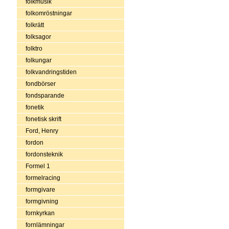
folkmusik
folkomröstningar
folkrätt
folksagor
folktro
folkungar
folkvandringstiden
fondbörser
fondsparande
fonetik
fonetisk skrift
Ford, Henry
fordon
fordonsteknik
Formel 1
formelracing
formgivare
formgivning
fornkyrkan
fornlämningar