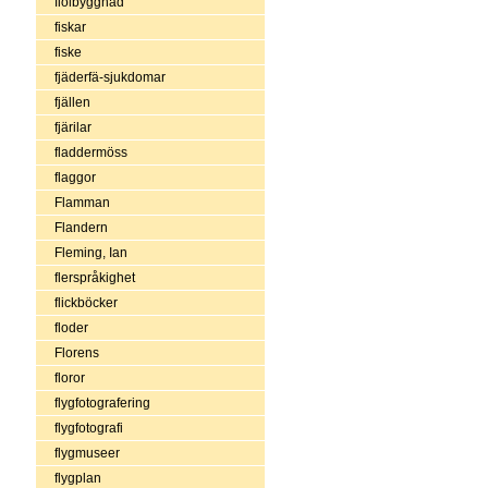
fiolbyggnad
fiskar
fiske
fjäderfä-sjukdomar
fjällen
fjärilar
fladdermöss
flaggor
Flamman
Flandern
Fleming, Ian
flerspråkighet
flickböcker
floder
Florens
floror
flygfotografering
flygfotografi
flygmuseer
flygplan