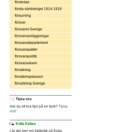
förskolan
första världskriget 1914-1918
försurning
försvar
försvaret-Sverige
försvarsanläggningar
försvarsdepartement
försvarspakter
försvarspolitik
försvarsväsen
försäkring
försäkringskassor
förvaltning-Sverige
Tipsa oss
Har du ett bra tips på en länk?
Tipsa
oss!
Kolla Källan
Lär dig mer om källkritik på Kolla