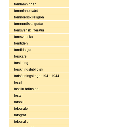
fornlämningar
fornminnesvård
fornnordisk religion
fornnordiska gudar
fornsvensk litteratur
fornsvenska
forntiden
forntidsdjur
forskare
forskning
forskningsbibliotek
fortsättningskriget 1941-1944
fossil
fossila bränslen
foster
fotboll
fotografer
fotografi
fotografier