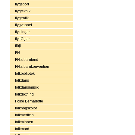
flygsport
flygteknik
flygtrafik
flygvapnet
flyktingar
flyttfåglar
flöjt
FN
FN:s barnfond
FN:s barnkonvention
folkbibliotek
folkdans
folkdansmusik
folkdiktning
Folke Bernadotte
folkhögskolor
folkmedicin
folkminnen
folkmord