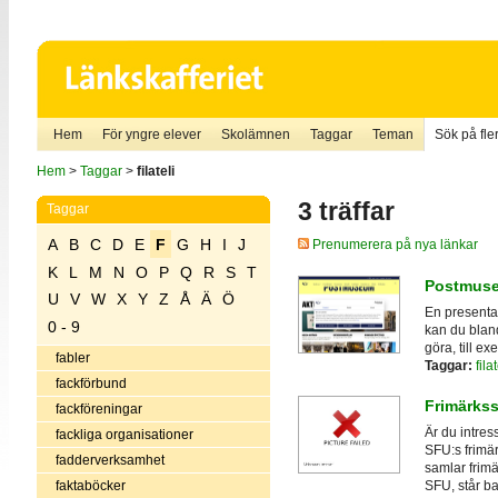
Hem
För yngre elever
Skolämnen
Taggar
Teman
Sök på fler
Hem
>
Taggar
>
filateli
3 träffar
Taggar
A
B
C
D
E
F
G
H
I
J
Prenumerera på nya länkar
K
L
M
N
O
P
Q
R
S
T
Postmus
U
V
W
X
Y
Z
Å
Ä
Ö
En presenta
0 - 9
kan du blan
göra, till e
fabler
Taggar:
filat
fackförbund
Frimärks
fackföreningar
Är du intres
fackliga organisationer
SFU:s frimä
fadderverksamhet
samlar frim
faktaböcker
SFU, står b