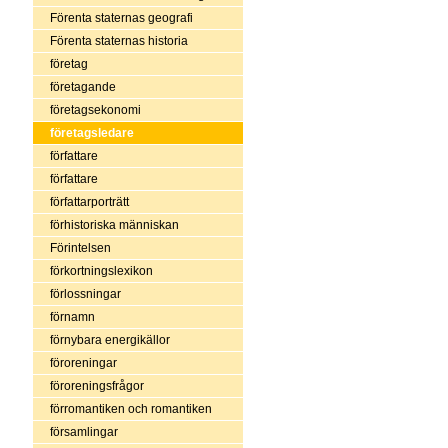
Förenta staternas geografi
Förenta staternas historia
företag
företagande
företagsekonomi
företagsledare
författare
författare
författarporträtt
förhistoriska människan
Förintelsen
förkortningslexikon
förlossningar
förnamn
förnybara energikällor
föroreningar
föroreningsfrågor
förromantiken och romantiken
församlingar