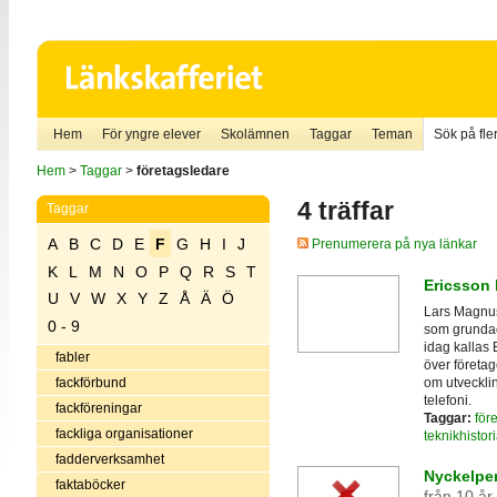
Hem
För yngre elever
Skolämnen
Taggar
Teman
Sök på fler
Hem
>
Taggar
>
företagsledare
4 träffar
Taggar
A
B
C
D
E
F
G
H
I
J
Prenumerera på nya länkar
K
L
M
N
O
P
Q
R
S
T
Ericsson 
U
V
W
X
Y
Z
Å
Ä
Ö
Lars Magnus
0 - 9
som grundad
idag kallas E
fabler
över företag
om utvecklin
fackförbund
telefoni.
fackföreningar
Taggar:
för
fackliga organisationer
teknikhistor
fadderverksamhet
Nyckelper
faktaböcker
från 10 år