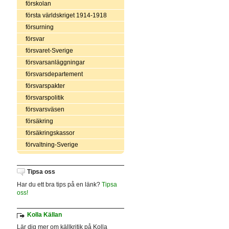
förskolan
första världskriget 1914-1918
försurning
försvar
försvaret-Sverige
försvarsanläggningar
försvarsdepartement
försvarspakter
försvarspolitik
försvarsväsen
försäkring
försäkringskassor
förvaltning-Sverige
Tipsa oss
Har du ett bra tips på en länk?
Tipsa
oss!
Kolla Källan
Lär dig mer om källkritik på Kolla