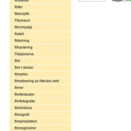
festseder
fetter
fiberoptik
Fibonacci
fibromyalgi
filateli
fildelning
filhantering
Filippinerna
film
film i skolan
filmarkiv
filmatisering av litterära verk
filmer
filmfestivaler
filmfotografer
filmhistoria
filmografi
filmproduktion
filmregissörer