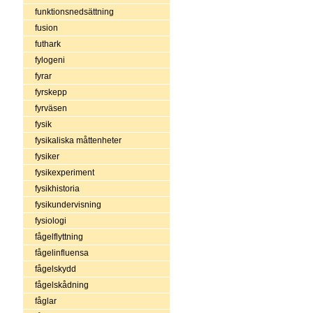
funktionsnedsättning
fusion
futhark
fylogeni
fyrar
fyrskepp
fyrväsen
fysik
fysikaliska måttenheter
fysiker
fysikexperiment
fysikhistoria
fysikundervisning
fysiologi
fågelflyttning
fågelinfluensa
fågelskydd
fågelskådning
fåglar