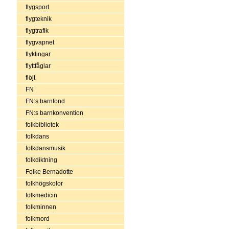
flygsport
flygteknik
flygtrafik
flygvapnet
flyktingar
flyttfåglar
flöjt
FN
FN:s barnfond
FN:s barnkonvention
folkbibliotek
folkdans
folkdansmusik
folkdiktning
Folke Bernadotte
folkhögskolor
folkmedicin
folkminnen
folkmord