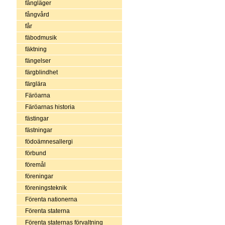
fångläger
fångvård
får
fäbodmusik
fäktning
fängelser
färgblindhet
färglära
Färöarna
Färöarnas historia
fästingar
fästningar
födoämnesallergi
förbund
föremål
föreningar
föreningsteknik
Förenta nationerna
Förenta staterna
Förenta staternas förvaltning