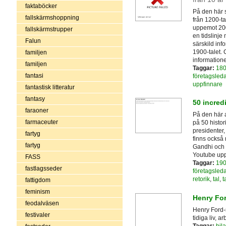
faktaböcker
På den här 
fallskärmshoppning
från 1200-ta
uppemot 200 
fallskärmstrupper
en tidslinje
Falun
särskild in
1900-talet. 
familjen
information
familjen
Taggar:
180
fantasi
företagsled
uppfinnare
fantastisk litteratur
fantasy
50 incred
faraoner
På den här 
farmaceuter
på 50 histor
presidenter,
fartyg
finns också
fartyg
Gandhi och 
Youtube upp
FASS
Taggar:
190
fastlagsseder
företagsled
retorik
,
tal
,
t
fattigdom
feminism
Henry Fo
feodalväsen
Henry Ford-
festivaler
tidiga liv, 
Taggar:
bila