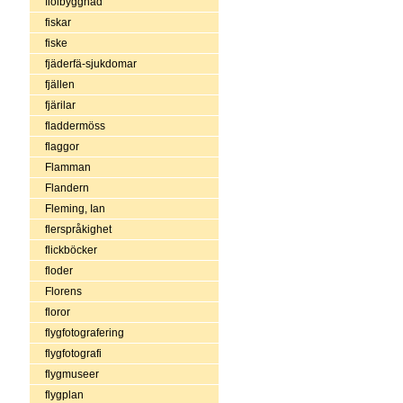
fiolbyggnad
fiskar
fiske
fjäderfä-sjukdomar
fjällen
fjärilar
fladdermöss
flaggor
Flamman
Flandern
Fleming, Ian
flerspråkighet
flickböcker
floder
Florens
floror
flygfotografering
flygfotografi
flygmuseer
flygplan