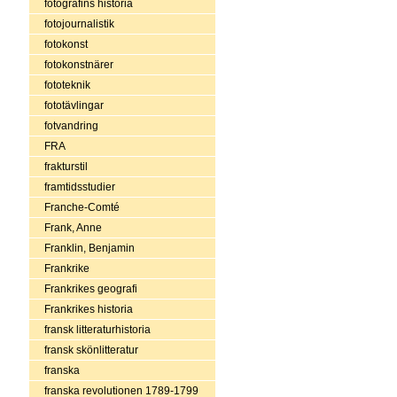
fotografins historia
fotojournalistik
fotokonst
fotokonstnärer
fototeknik
fototävlingar
fotvandring
FRA
frakturstil
framtidsstudier
Franche-Comté
Frank, Anne
Franklin, Benjamin
Frankrike
Frankrikes geografi
Frankrikes historia
fransk litteraturhistoria
fransk skönlitteratur
franska
franska revolutionen 1789-1799