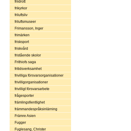
friidrott
frikyrkor
friluftsliv
friluftsmuseer
Frimansson, Inger
frimärken
frisksport
friskvård
fristående skolor
Frithiofs saga
fritidsverksamhet
frivilliga försvarsorganisationer
frivilligorganisationer
frivilligt försvarsarbete
frågesporter
främlingsfientlighet
främmandespråksinlärning
Främre Asien
Fugger
Fuglesang, Christer