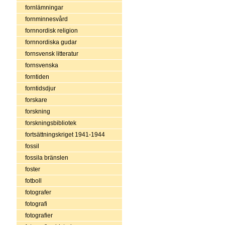
fornlämningar
fornminnesvård
fornnordisk religion
fornnordiska gudar
fornsvensk litteratur
fornsvenska
forntiden
forntidsdjur
forskare
forskning
forskningsbibliotek
fortsättningskriget 1941-1944
fossil
fossila bränslen
foster
fotboll
fotografer
fotografi
fotografier