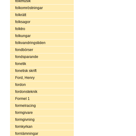
folkmusik
folkomröstningar
folkrätt
folksagor
folktro
folkungar
folkvandringstiden
fondbörser
fondsparande
fonetik
fonetisk skrift
Ford, Henry
fordon
fordonsteknik
Formel 1
formelracing
formgivare
formgivning
fornkyrkan
fornlämningar