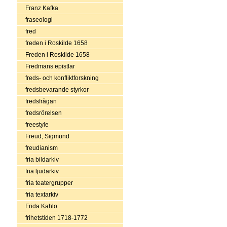
Franz Kafka
fraseologi
fred
freden i Roskilde 1658
Freden i Roskilde 1658
Fredmans epistlar
freds- och konfliktforskning
fredsbevarande styrkor
fredsfrågan
fredsrörelsen
freestyle
Freud, Sigmund
freudianism
fria bildarkiv
fria ljudarkiv
fria teatergrupper
fria textarkiv
Frida Kahlo
frihetstiden 1718-1772