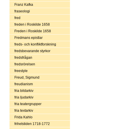
Franz Kafka
fraseologi
fred
freden i Roskilde 1658
Freden i Roskilde 1658
Fredmans epistlar
freds- och konfliktforskning
fredsbevarande styrkor
fredsfrågan
fredsrörelsen
freestyle
Freud, Sigmund
freudianism
fria bildarkiv
fria ljudarkiv
fria teatergrupper
fria textarkiv
Frida Kahlo
frihetstiden 1718-1772