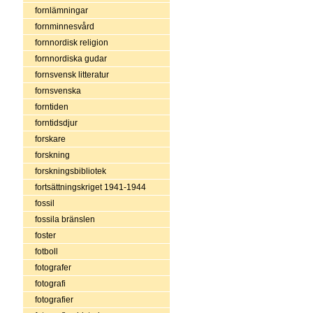
fornlämningar
fornminnesvård
fornnordisk religion
fornnordiska gudar
fornsvensk litteratur
fornsvenska
forntiden
forntidsdjur
forskare
forskning
forskningsbibliotek
fortsättningskriget 1941-1944
fossil
fossila bränslen
foster
fotboll
fotografer
fotografi
fotografier