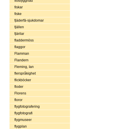
fiolbyggnad
fiskar
fiske
fjäderfä-sjukdomar
fjällen
fjärilar
fladdermöss
flaggor
Flamman
Flandern
Fleming, Ian
flerspråkighet
flickböcker
floder
Florens
floror
flygfotografering
flygfotografi
flygmuseer
flygplan