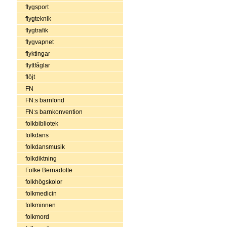
flygsport
flygteknik
flygtrafik
flygvapnet
flyktingar
flyttfåglar
flöjt
FN
FN:s barnfond
FN:s barnkonvention
folkbibliotek
folkdans
folkdansmusik
folkdiktning
Folke Bernadotte
folkhögskolor
folkmedicin
folkminnen
folkmord