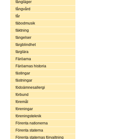
fångläger
fångvård
får
fäbodmusik
fäktning
fängelser
färgblindhet
färglära
Färöarna
Färöarnas historia
fästingar
fästningar
födoämnesallergi
förbund
föremål
föreningar
föreningsteknik
Förenta nationerna
Förenta staterna
Förenta staternas förvaltning