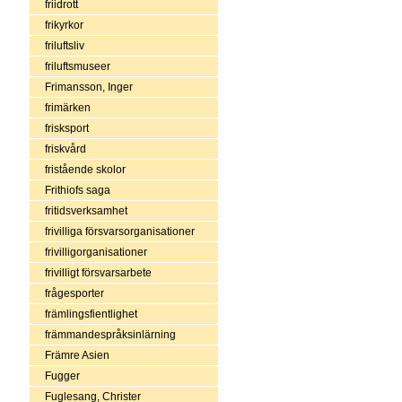
friidrott
frikyrkor
friluftsliv
friluftsmuseer
Frimansson, Inger
frimärken
frisksport
friskvård
fristående skolor
Frithiofs saga
fritidsverksamhet
frivilliga försvarsorganisationer
frivilligorganisationer
frivilligt försvarsarbete
frågesporter
främlingsfientlighet
främmandespråksinlärning
Främre Asien
Fugger
Fuglesang, Christer