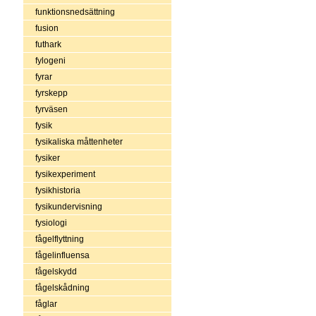
funktionsnedsättning
fusion
futhark
fylogeni
fyrar
fyrskepp
fyrväsen
fysik
fysikaliska måttenheter
fysiker
fysikexperiment
fysikhistoria
fysikundervisning
fysiologi
fågelflyttning
fågelinfluensa
fågelskydd
fågelskådning
fåglar