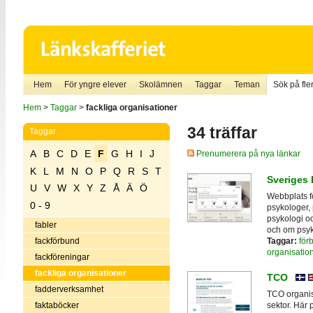
Hem
För yngre elever
Skolämnen
Taggar
Teman
Sök på fler
Hem
>
Taggar
>
fackliga organisationer
34 träffar
Taggar
A
B
C
D
E
F
G
H
I
J
Prenumerera på nya länkar
K
L
M
N
O
P
Q
R
S
T
Sveriges
U
V
W
X
Y
Z
Å
Ä
Ö
Webbplats fö
0 - 9
psykologer,
psykologi o
fabler
och om psyk
Taggar:
för
fackförbund
organisatio
fackföreningar
fackliga organisationer
TCO
fadderverksamhet
TCO organise
faktaböcker
sektor. Här 