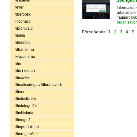
Sveriges 
festseder
fetter
Information
arbetsmarkna
fiberoptik
Taggar:
för
Fibonacci
organisatio
fibromyalgi
Föregående
1
2
3
4
5
filateli
fildelning
filhantering
Filippinerna
film
film i skolan
filmarkiv
filmatisering av litterära verk
filmer
filmfestivaler
filmfotografer
filmhistoria
filmografi
filmproduktion
filmregissörer