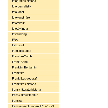
fotografins historia
fotojournalistik
fotokonst
fotokonstnärer
fototeknik
fototävlingar
fotvandring
FRA
frakturstil
framtidsstudier
Franche-Comté
Frank, Anne
Franklin, Benjamin
Frankrike
Frankrikes geografi
Frankrikes historia
fransk litteraturhistoria
fransk skönlitteratur
franska
franska revolutionen 1789-1799