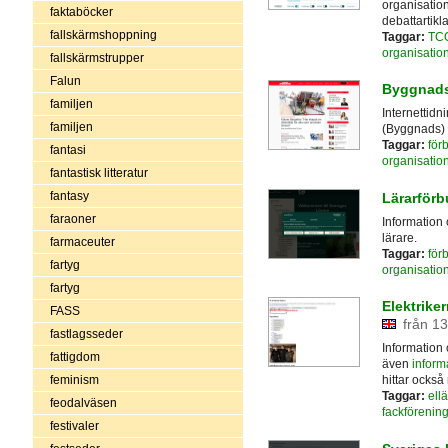
organisatio
faktaböcker
debattartik
fallskärmshoppning
Taggar:
TC
organisatio
fallskärmstrupper
Falun
Byggnads
familjen
Internettid
familjen
(Byggnads)
Taggar:
för
fantasi
organisatio
fantastisk litteratur
fantasy
Lärarförb
faraoner
Information 
lärare.
farmaceuter
Taggar:
för
fartyg
organisatio
fartyg
Elektrike
FASS
från 13
fastlagsseder
Information 
fattigdom
även
informa
feminism
hittar ocks
Taggar:
ell
feodalväsen
fackförening
festivaler