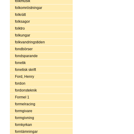
folkmusik
folkomröstningar
folkrätt
folksagor
folktro
folkungar
folkvandringstiden
fondbörser
fondsparande
fonetik
fonetisk skrift
Ford, Henry
fordon
fordonsteknik
Formel 1
formelracing
formgivare
formgivning
fornkyrkan
fornlämningar