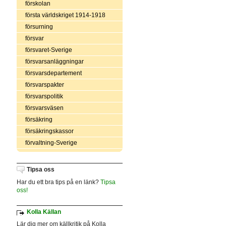
förskolan
första världskriget 1914-1918
försurning
försvar
försvaret-Sverige
försvarsanläggningar
försvarsdepartement
försvarspakter
försvarspolitik
försvarsväsen
försäkring
försäkringskassor
förvaltning-Sverige
Tipsa oss
Har du ett bra tips på en länk?
Tipsa
oss!
Kolla Källan
Lär dig mer om källkritik på Kolla