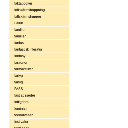
faktaböcker
fallskärmshoppning
fallskärmstrupper
Falun
familjen
familjen
fantasi
fantastisk litteratur
fantasy
faraoner
farmaceuter
fartyg
fartyg
FASS
fastlagsseder
fattigdom
feminism
feodalväsen
festivaler