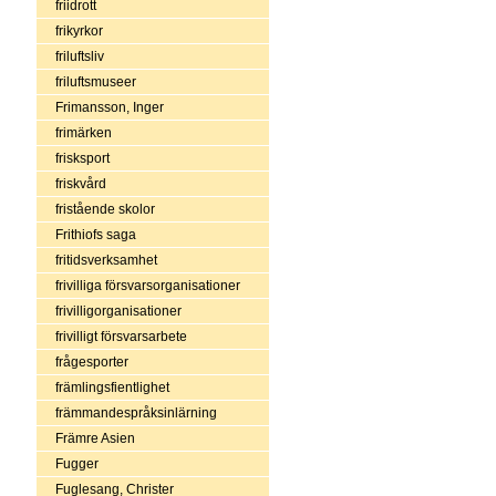
friidrott
frikyrkor
friluftsliv
friluftsmuseer
Frimansson, Inger
frimärken
frisksport
friskvård
fristående skolor
Frithiofs saga
fritidsverksamhet
frivilliga försvarsorganisationer
frivilligorganisationer
frivilligt försvarsarbete
frågesporter
främlingsfientlighet
främmandespråksinlärning
Främre Asien
Fugger
Fuglesang, Christer