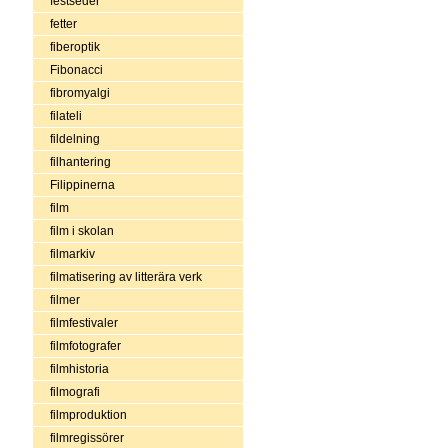
festseder
fetter
fiberoptik
Fibonacci
fibromyalgi
filateli
fildelning
filhantering
Filippinerna
film
film i skolan
filmarkiv
filmatisering av litterära verk
filmer
filmfestivaler
filmfotografer
filmhistoria
filmografi
filmproduktion
filmregissörer