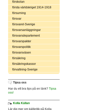
förskolan
första världskriget 1914-1918
försurning
försvar
försvaret-Sverige
försvarsanläggningar
försvarsdepartement
försvarspakter
försvarspolitik
försvarsväsen
försäkring
försäkringskassor
förvaltning-Sverige
Tipsa oss
Har du ett bra tips på en länk?
Tipsa
oss!
Kolla Källan
Lär dig mer om källkritik på Kolla