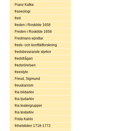
Franz Kafka
fraseologi
fred
freden i Roskilde 1658
Freden i Roskilde 1658
Fredmans epistlar
freds- och konfliktforskning
fredsbevarande styrkor
fredsfrågan
fredsrörelsen
freestyle
Freud, Sigmund
freudianism
fria bildarkiv
fria ljudarkiv
fria teatergrupper
fria textarkiv
Frida Kahlo
frihetstiden 1718-1772