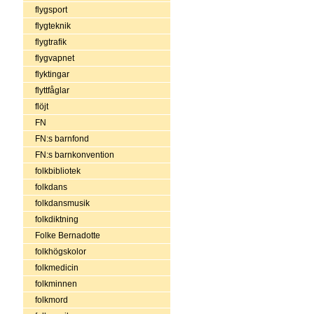
flygsport
flygteknik
flygtrafik
flygvapnet
flyktingar
flyttfåglar
flöjt
FN
FN:s barnfond
FN:s barnkonvention
folkbibliotek
folkdans
folkdansmusik
folkdiktning
Folke Bernadotte
folkhögskolor
folkmedicin
folkminnen
folkmord