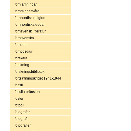
fornlämningar
fornminnesvård
fornnordisk religion
fornnordiska gudar
fornsvensk litteratur
fornsvenska
forntiden
forntidsdjur
forskare
forskning
forskningsbibliotek
fortsättningskriget 1941-1944
fossil
fossila bränslen
foster
fotboll
fotografer
fotografi
fotografier