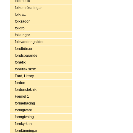
folkmusik
folkomröstningar
folkrätt
folksagor
folktro
folkungar
folkvandringstiden
fondbörser
fondsparande
fonetik
fonetisk skrift
Ford, Henry
fordon
fordonsteknik
Formel 1
formelracing
formgivare
formgivning
fornkyrkan
fornlämningar