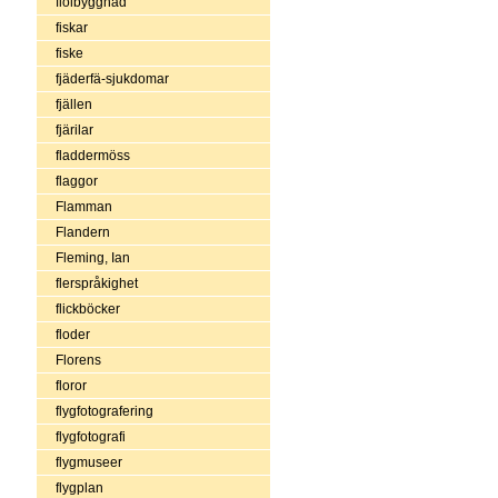
fiolbyggnad
fiskar
fiske
fjäderfä-sjukdomar
fjällen
fjärilar
fladdermöss
flaggor
Flamman
Flandern
Fleming, Ian
flerspråkighet
flickböcker
floder
Florens
floror
flygfotografering
flygfotografi
flygmuseer
flygplan