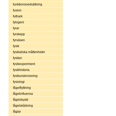
funktionsnedsättning
fusion
futhark
fylogeni
fyrar
fyrskepp
fyrväsen
fysik
fysikaliska måttenheter
fysiker
fysikexperiment
fysikhistoria
fysikundervisning
fysiologi
fågelflyttning
fågelinfluensa
fågelskydd
fågelskådning
fåglar