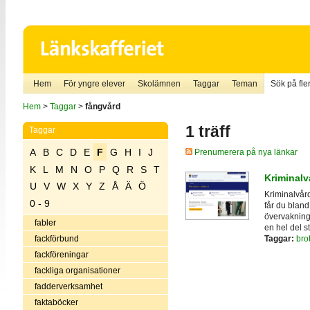
Hem
För yngre elever
Skolämnen
Taggar
Teman
Sök på fler
Hem
>
Taggar
>
fångvård
1 träff
Taggar
A
B
C
D
E
F
G
H
I
J
Prenumerera på nya länkar
K
L
M
N
O
P
Q
R
S
T
Kriminalv
U
V
W
X
Y
Z
Å
Ä
Ö
Kriminalvård
0 - 9
får du bland
övervakning,
fabler
en hel del sta
Taggar:
brot
fackförbund
fackföreningar
fackliga organisationer
fadderverksamhet
faktaböcker