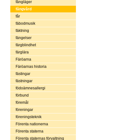
fångläger
fångvård
får
fäbodmusik
fäktning
fängelser
färgblindhet
färglära
Färöarna
Färöarnas historia
fästingar
fästningar
födoämnesallergi
förbund
föremål
föreningar
föreningsteknik
Förenta nationerna
Förenta staterna
Förenta staternas förvaltning