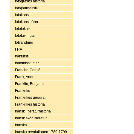
fotografins historia
fotojournalistik
fotokonst
fotokonstnärer
fototeknik
fototävlingar
fotvandring
FRA
frakturstil
framtidsstudier
Franche-Comté
Frank, Anne
Franklin, Benjamin
Frankrike
Frankrikes geografi
Frankrikes historia
fransk litteraturhistoria
fransk skönlitteratur
franska
franska revolutionen 1789-1799