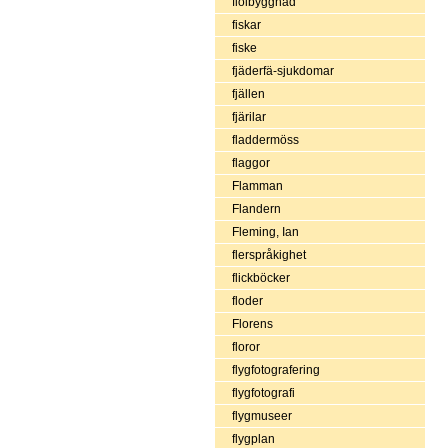
fiolbyggnad
fiskar
fiske
fjäderfä-sjukdomar
fjällen
fjärilar
fladdermöss
flaggor
Flamman
Flandern
Fleming, Ian
flerspråkighet
flickböcker
floder
Florens
floror
flygfotografering
flygfotografi
flygmuseer
flygplan