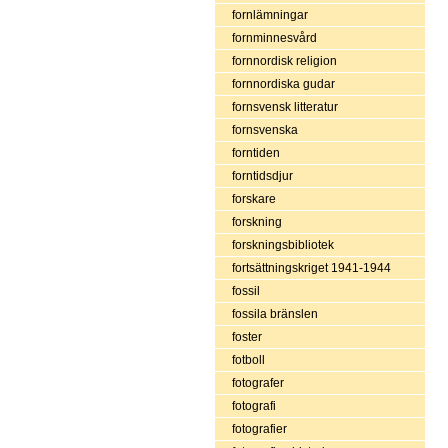
fornlämningar
fornminnesvård
fornnordisk religion
fornnordiska gudar
fornsvensk litteratur
fornsvenska
forntiden
forntidsdjur
forskare
forskning
forskningsbibliotek
fortsättningskriget 1941-1944
fossil
fossila bränslen
foster
fotboll
fotografer
fotografi
fotografier