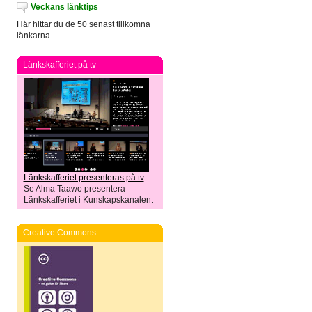
Veckans länktips
Här hittar du de 50 senast tillkomna
länkarna
Länkskafferiet på tv
Länkskafferiet presenteras på tv
Se Alma Taawo presentera
Länkskafferiet i Kunskapskanalen.
Creative Commons