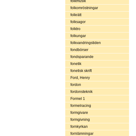
folkmusik
folkomröstningar
folkrätt
folksagor
folktro
folkungar
folkvandringstiden
fondbörser
fondsparande
fonetik
fonetisk skrift
Ford, Henry
fordon
fordonsteknik
Formel 1
formelracing
formgivare
formgivning
fornkyrkan
fornlämningar