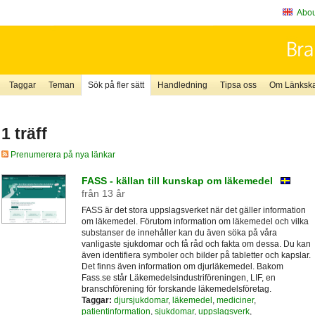
About
Taggar
Teman
Sök på fler sätt
Handledning
Tipsa oss
Om Länkskaf
1 träff
Prenumerera på nya länkar
FASS - källan till kunskap om läkemedel
från 13 år
FASS är det stora uppslagsverket när det gäller information
om läkemedel. Förutom information om läkemedel och vilka
substanser de innehåller kan du även söka på våra
vanligaste sjukdomar och få råd och fakta om dessa. Du kan
även identifiera symboler och bilder på tabletter och kapslar.
Det finns även information om djurläkemedel. Bakom
Fass.se står Läkemedelsindustriföreningen, LIF, en
branschförening för forskande läkemedelsföretag.
Taggar:
djursjukdomar
,
läkemedel
,
mediciner
,
patientinformation
,
sjukdomar
,
uppslagsverk
,