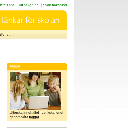
 this site
Vit bakgrund
Svart bakgrund
feriet
Taggar
Utforska innehållet i Länkskafferiet
genom våra
taggar
.