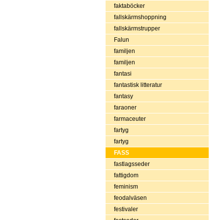
faktaböcker
fallskärmshoppning
fallskärmstrupper
Falun
familjen
familjen
fantasi
fantastisk litteratur
fantasy
faraoner
farmaceuter
fartyg
fartyg
FASS
fastlagsseder
fattigdom
feminism
feodalväsen
festivaler