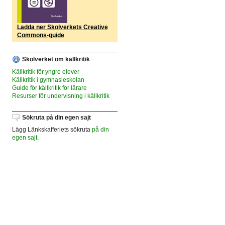
Ladda ner Skolverkets Creative
Commons-guide
.
Skolverket om källkritik
Källkritik för yngre elever
Källkritik i gymnasieskolan
Guide för källkritik för lärare
Resurser för undervisning i källkritik
Sökruta på din egen sajt
Lägg Länkskafferiets sökruta
på din
egen sajt
.