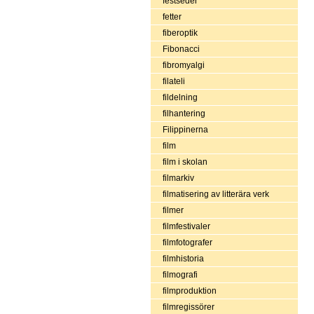
festseder
fetter
fiberoptik
Fibonacci
fibromyalgi
filateli
fildelning
filhantering
Filippinerna
film
film i skolan
filmarkiv
filmatisering av litterära verk
filmer
filmfestivaler
filmfotografer
filmhistoria
filmografi
filmproduktion
filmregissörer