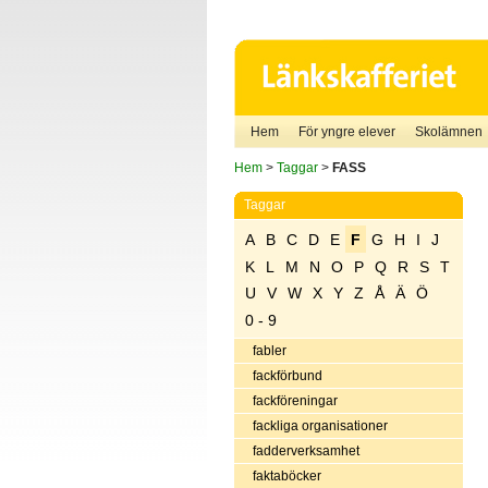
Hem
För yngre elever
Skolämnen
Hem
>
Taggar
>
FASS
Taggar
A
B
C
D
E
F
G
H
I
J
K
L
M
N
O
P
Q
R
S
T
U
V
W
X
Y
Z
Å
Ä
Ö
0 - 9
fabler
fackförbund
fackföreningar
fackliga organisationer
fadderverksamhet
faktaböcker