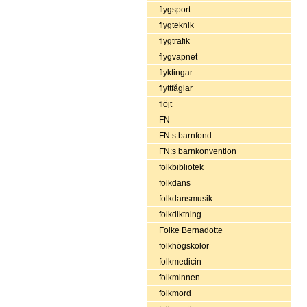
flygsport
flygteknik
flygtrafik
flygvapnet
flyktingar
flyttfåglar
flöjt
FN
FN:s barnfond
FN:s barnkonvention
folkbibliotek
folkdans
folkdansmusik
folkdiktning
Folke Bernadotte
folkhögskolor
folkmedicin
folkminnen
folkmord