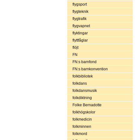
flygsport
flygteknik
flygtrafik
flygvapnet
flyktingar
flyttfåglar
flöjt
FN
FN:s barnfond
FN:s barnkonvention
folkbibliotek
folkdans
folkdansmusik
folkdiktning
Folke Bernadotte
folkhögskolor
folkmedicin
folkminnen
folkmord