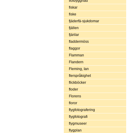
fiolbyggnad
fiskar
fiske
fjäderfä-sjukdomar
fjällen
fjärilar
fladdermöss
flaggor
Flamman
Flandern
Fleming, Ian
flerspråkighet
flickböcker
floder
Florens
floror
flygfotografering
flygfotografi
flygmuseer
flygplan