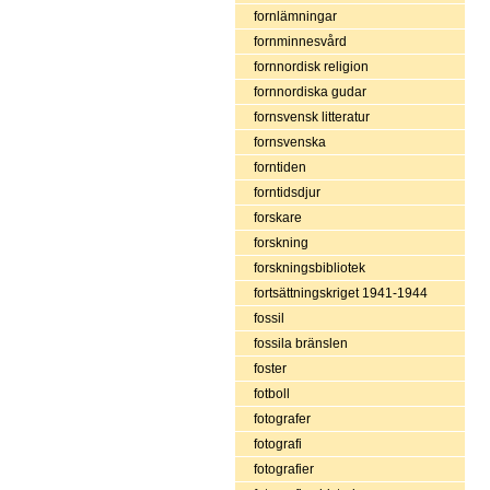
fornlämningar
fornminnesvård
fornnordisk religion
fornnordiska gudar
fornsvensk litteratur
fornsvenska
forntiden
forntidsdjur
forskare
forskning
forskningsbibliotek
fortsättningskriget 1941-1944
fossil
fossila bränslen
foster
fotboll
fotografer
fotografi
fotografier