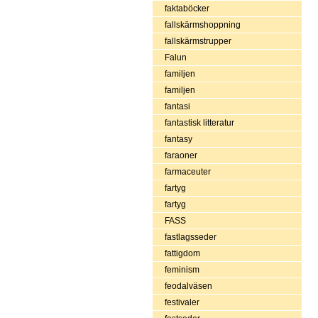
faktaböcker
fallskärmshoppning
fallskärmstrupper
Falun
familjen
familjen
fantasi
fantastisk litteratur
fantasy
faraoner
farmaceuter
fartyg
fartyg
FASS
fastlagsseder
fattigdom
feminism
feodalväsen
festivaler