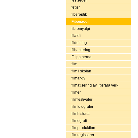
festseder
fetter
fiberoptik
Fibonacci
fibromyalgi
filateli
fildelning
filhantering
Filippinerna
film
film i skolan
filmarkiv
filmatisering av litterära verk
filmer
filmfestivaler
filmfotografer
filmhistoria
filmografi
filmproduktion
filmregissörer