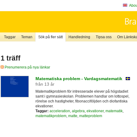
About
Taggar
Teman
Sök på fler sätt
Handledning
Tipsa oss
Om Länkskaf
1 träff
Prenumerera på nya länkar
Matematiska problem - Vardagsmatematik
från 13 år
Matematikproblem för intresserade elever på högstadiet
samt i gymnasieskolan. Problemen handlar om lottospel,
rörelse och hastigheter, fibonacciföljden och diofantiska
ekvationer.
Taggar:
acceleration
,
algebra
,
ekvationer
,
matematik
,
matematikproblem
,
matte
,
matteproblem