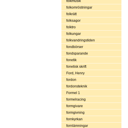
folkmusik
folkomröstningar
folkrätt
folksagor
folktro
folkungar
folkvandringstiden
fondbörser
fondsparande
fonetik
fonetisk skrift
Ford, Henry
fordon
fordonsteknik
Formel 1
formelracing
formgivare
formgivning
fornkyrkan
fornlämningar