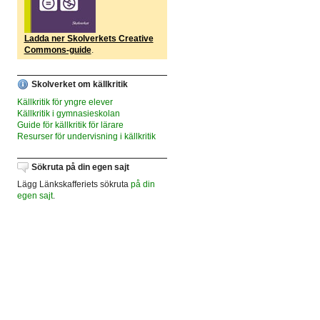
Ladda ner Skolverkets Creative
Commons-guide
.
Skolverket om källkritik
Källkritik för yngre elever
Källkritik i gymnasieskolan
Guide för källkritik för lärare
Resurser för undervisning i källkritik
Sökruta på din egen sajt
Lägg Länkskafferiets sökruta
på din
egen sajt
.