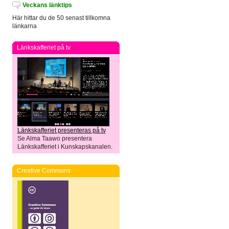
Veckans länktips
Här hittar du de 50 senast tillkomna
länkarna
Länkskafferiet på tv
Länkskafferiet presenteras på tv
Se Alma Taawo presentera
Länkskafferiet i Kunskapskanalen.
Creative Commons