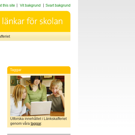
 this site
Vit bakgrund
Svart bakgrund
feriet
Taggar
Utforska innehållet i Länkskafferiet
genom våra
taggar
.