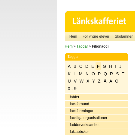
Hem
För yngre elever
Skolämnen
Hem
>
Taggar
>
Fibonacci
Taggar
A
B
C
D
E
F
G
H
I
J
K
L
M
N
O
P
Q
R
S
T
U
V
W
X
Y
Z
Å
Ä
Ö
0 - 9
fabler
fackförbund
fackföreningar
fackliga organisationer
fadderverksamhet
faktaböcker