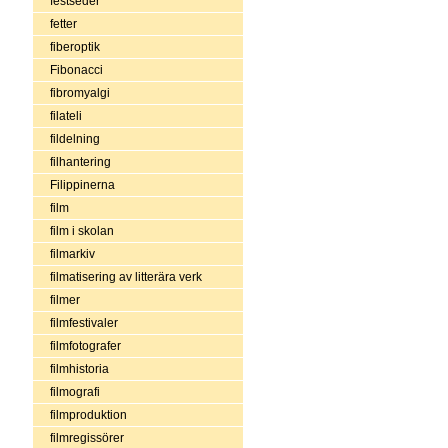
festseder
fetter
fiberoptik
Fibonacci
fibromyalgi
filateli
fildelning
filhantering
Filippinerna
film
film i skolan
filmarkiv
filmatisering av litterära verk
filmer
filmfestivaler
filmfotografer
filmhistoria
filmografi
filmproduktion
filmregissörer