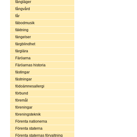
fångläger
fångvård
får
fäbodmusik
fäktning
fängelser
färgblindhet
färglära
Färöarna
Färöarnas historia
fästingar
fästningar
födoämnesallergi
förbund
föremål
föreningar
föreningsteknik
Förenta nationerna
Förenta staterna
Förenta staternas förvaltning