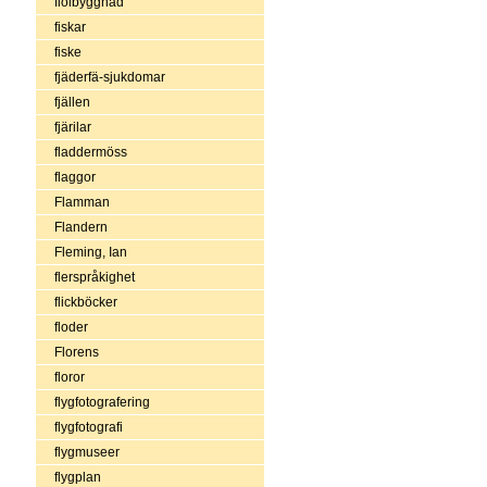
fiolbyggnad
fiskar
fiske
fjäderfä-sjukdomar
fjällen
fjärilar
fladdermöss
flaggor
Flamman
Flandern
Fleming, Ian
flerspråkighet
flickböcker
floder
Florens
floror
flygfotografering
flygfotografi
flygmuseer
flygplan