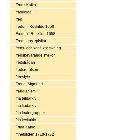
Franz Kafka
fraseologi
fred
freden i Roskilde 1658
Freden i Roskilde 1658
Fredmans epistlar
freds- och konfliktforskning
fredsbevarande styrkor
fredsfrågan
fredsrörelsen
freestyle
Freud, Sigmund
freudianism
fria bildarkiv
fria ljudarkiv
fria teatergrupper
fria textarkiv
Frida Kahlo
frihetstiden 1718-1772