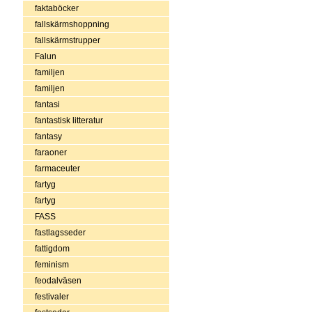
faktaböcker
fallskärmshoppning
fallskärmstrupper
Falun
familjen
familjen
fantasi
fantastisk litteratur
fantasy
faraoner
farmaceuter
fartyg
fartyg
FASS
fastlagsseder
fattigdom
feminism
feodalväsen
festivaler