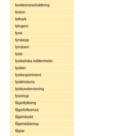
funktionsnedsättning
fusion
futhark
fylogeni
fyrar
fyrskepp
fyrväsen
fysik
fysikaliska måttenheter
fysiker
fysikexperiment
fysikhistoria
fysikundervisning
fysiologi
fågelflyttning
fågelinfluensa
fågelskydd
fågelskådning
fåglar