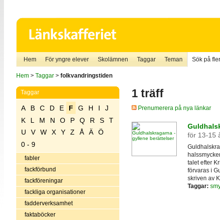
Hem
För yngre elever
Skolämnen
Taggar
Teman
Sök på fler
Hem
>
Taggar
>
folkvandringstiden
1 träff
Taggar
A
B
C
D
E
F
G
H
I
J
Prenumerera på nya länkar
K
L
M
N
O
P
Q
R
S
T
Guldhalsk
U
V
W
X
Y
Z
Å
Ä
Ö
för 13-15 
0 - 9
Guldhalskra
halssmycken
fabler
talet efter K
fackförbund
förvaras i G
skriven av 
fackföreningar
Taggar:
sm
fackliga organisationer
fadderverksamhet
faktaböcker