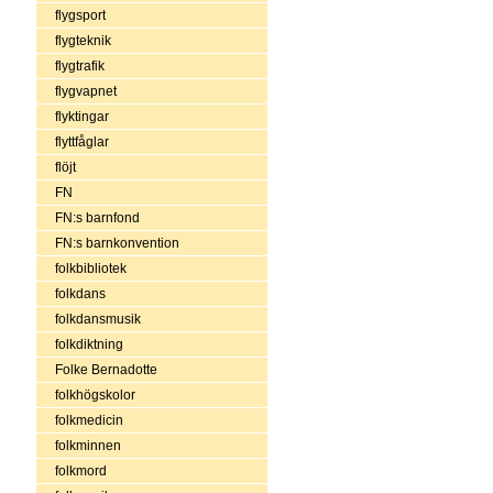
flygsport
flygteknik
flygtrafik
flygvapnet
flyktingar
flyttfåglar
flöjt
FN
FN:s barnfond
FN:s barnkonvention
folkbibliotek
folkdans
folkdansmusik
folkdiktning
Folke Bernadotte
folkhögskolor
folkmedicin
folkminnen
folkmord