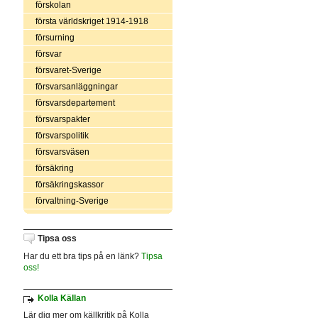
förskolan
första världskriget 1914-1918
försurning
försvar
försvaret-Sverige
försvarsanläggningar
försvarsdepartement
försvarspakter
försvarspolitik
försvarsväsen
försäkring
försäkringskassor
förvaltning-Sverige
Tipsa oss
Har du ett bra tips på en länk?
Tipsa
oss!
Kolla Källan
Lär dig mer om källkritik på Kolla