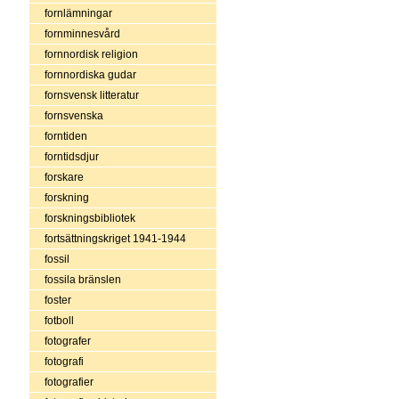
fornlämningar
fornminnesvård
fornnordisk religion
fornnordiska gudar
fornsvensk litteratur
fornsvenska
forntiden
forntidsdjur
forskare
forskning
forskningsbibliotek
fortsättningskriget 1941-1944
fossil
fossila bränslen
foster
fotboll
fotografer
fotografi
fotografier