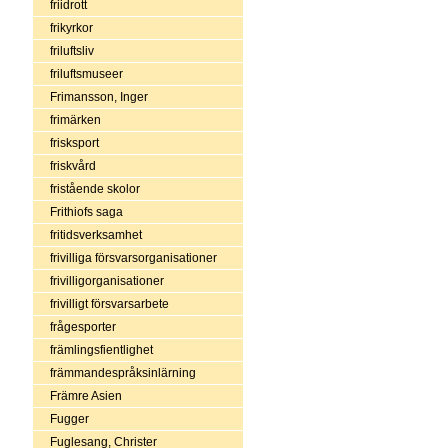
friidrott
frikyrkor
friluftsliv
friluftsmuseer
Frimansson, Inger
frimärken
frisksport
friskvård
fristående skolor
Frithiofs saga
fritidsverksamhet
frivilliga försvarsorganisationer
frivilligorganisationer
frivilligt försvarsarbete
frågesporter
främlingsfientlighet
främmandespråksinlärning
Främre Asien
Fugger
Fuglesang, Christer