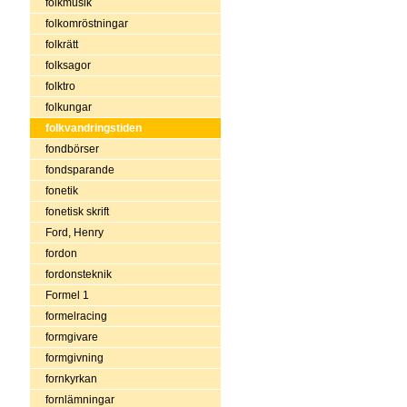
folkmusik
folkomröstningar
folkrätt
folksagor
folktro
folkungar
folkvandringstiden
fondbörser
fondsparande
fonetik
fonetisk skrift
Ford, Henry
fordon
fordonsteknik
Formel 1
formelracing
formgivare
formgivning
fornkyrkan
fornlämningar