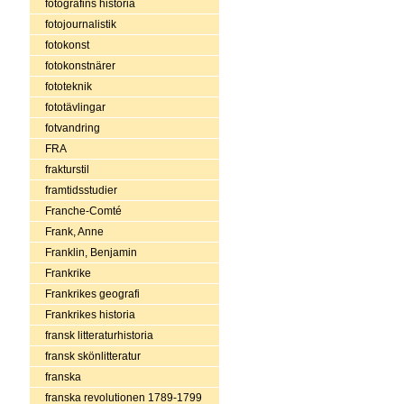
fotografins historia
fotojournalistik
fotokonst
fotokonstnärer
fototeknik
fototävlingar
fotvandring
FRA
frakturstil
framtidsstudier
Franche-Comté
Frank, Anne
Franklin, Benjamin
Frankrike
Frankrikes geografi
Frankrikes historia
fransk litteraturhistoria
fransk skönlitteratur
franska
franska revolutionen 1789-1799