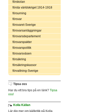
förskolan
första världskriget 1914-1918
försurning
försvar
försvaret-Sverige
försvarsanläggningar
försvarsdepartement
försvarspakter
försvarspolitik
försvarsväsen
försäkring
försäkringskassor
förvaltning-Sverige
Tipsa oss
Har du ett bra tips på en länk?
Tipsa
oss!
Kolla Källan
Lär dig mer om källkritik på Kolla