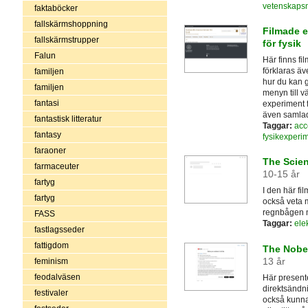
vetenskaps
faktaböcker
fallskärmshoppning
Filmade e
fallskärmstrupper
för fysik
Falun
Här finns fi
förklaras ä
familjen
hur du kan g
familjen
menyn till 
fantasi
experiment f
även samla
fantastisk litteratur
Taggar:
acc
fantasy
fysikexperi
faraoner
The Scien
farmaceuter
10-15 år
fartyg
I den här fi
fartyg
också veta 
regnbågen 
FASS
Taggar:
ele
fastlagsseder
fattigdom
The Nobel
13 år
feminism
feodalväsen
Här presente
direktsändni
festivaler
också kunnat