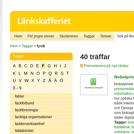
Hem
För yngre elever
Skolämnen
Taggar
Teman
Sök på fler
Hem
>
Taggar
>
fysik
40 träffar
Taggar
A
B
C
D
E
F
G
H
I
J
Prenumerera på nya länkar
K
L
M
N
O
P
Q
R
S
T
Nobelpris
U
V
W
X
Y
Z
Å
Ä
Ö
Nobelpriset 
0 - 9
pressmedde
information 
fabler
hur optiska f
både interne
fackförbund
och George 
fackföreningar
som bidragit
fackliga organisationer
bilder digital
Taggar:
bre
fadderverksamhet
fototeknik
,
f
faktaböcker
nobelpris
,
n