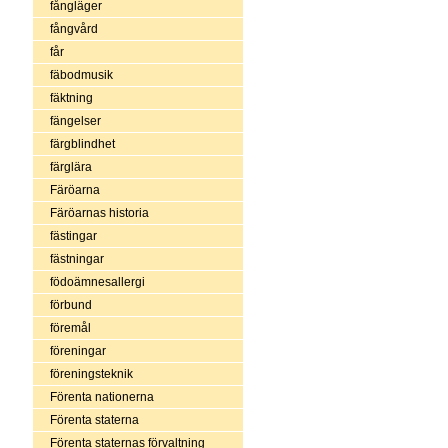
fångläger
fångvård
får
fäbodmusik
fäktning
fängelser
färgblindhet
färglära
Färöarna
Färöarnas historia
fästingar
fästningar
födoämnesallergi
förbund
föremål
föreningar
föreningsteknik
Förenta nationerna
Förenta staterna
Förenta staternas förvaltning