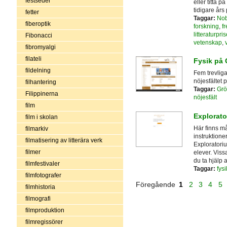
festseder
eller titta p
tidigare års 
fetter
Taggar:
Nob
fiberoptik
forskning
,
fr
litteraturpris
Fibonacci
vetenskap
,
fibromyalgi
filateli
Fysik på
fildelning
Fem trevliga
nöjesfältet 
filhantering
Taggar:
Grö
Filippinerna
nöjesfält
film
Explorat
film i skolan
Här finns m
filmarkiv
instruktione
filmatisering av litterära verk
Exploratori
filmer
elever. Viss
du ta hjälp a
filmfestivaler
Taggar:
fysi
filmfotografer
Föregående
1
2
3
4
5
filmhistoria
filmografi
filmproduktion
filmregissörer