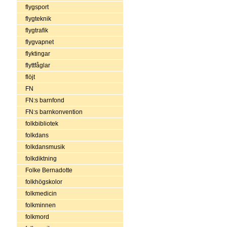
flygsport
flygteknik
flygtrafik
flygvapnet
flyktingar
flyttfåglar
flöjt
FN
FN:s barnfond
FN:s barnkonvention
folkbibliotek
folkdans
folkdansmusik
folkdiktning
Folke Bernadotte
folkhögskolor
folkmedicin
folkminnen
folkmord