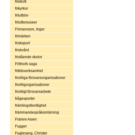
friidrott
frikyrkor
friluftsliv
friluftsmuseer
Frimansson, Inger
frimärken
frisksport
friskvård
fristående skolor
Frithiofs saga
fritidsverksamhet
frivilliga försvarsorganisationer
frivilligorganisationer
frivilligt försvarsarbete
frågesporter
främlingsfientlighet
främmandespråksinlärning
Främre Asien
Fugger
Fuglesang, Christer