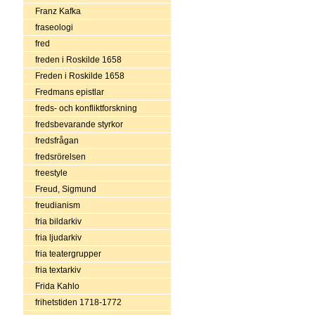
Franz Kafka
fraseologi
fred
freden i Roskilde 1658
Freden i Roskilde 1658
Fredmans epistlar
freds- och konfliktforskning
fredsbevarande styrkor
fredsfrågan
fredsrörelsen
freestyle
Freud, Sigmund
freudianism
fria bildarkiv
fria ljudarkiv
fria teatergrupper
fria textarkiv
Frida Kahlo
frihetstiden 1718-1772