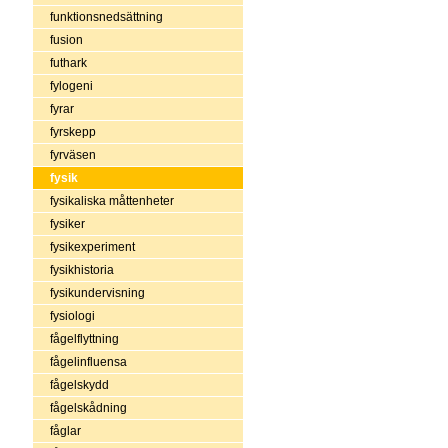
funktionsnedsättning
fusion
futhark
fylogeni
fyrar
fyrskepp
fyrväsen
fysik
fysikaliska måttenheter
fysiker
fysikexperiment
fysikhistoria
fysikundervisning
fysiologi
fågelflyttning
fågelinfluensa
fågelskydd
fågelskådning
fåglar