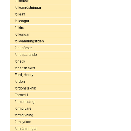
folkmusik
folkomröstningar
folkrätt
folksagor
folktro
folkungar
folkvandringstiden
fondbörser
fondsparande
fonetik
fonetisk skrift
Ford, Henry
fordon
fordonsteknik
Formel 1
formelracing
formgivare
formgivning
fornkyrkan
fornlämningar