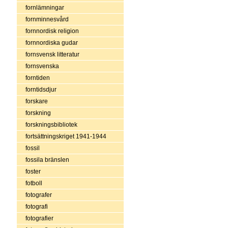
fornlämningar
fornminnesvård
fornnordisk religion
fornnordiska gudar
fornsvensk litteratur
fornsvenska
forntiden
forntidsdjur
forskare
forskning
forskningsbibliotek
fortsättningskriget 1941-1944
fossil
fossila bränslen
foster
fotboll
fotografer
fotografi
fotografier