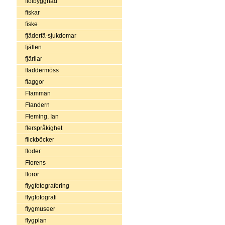
fiolbyggnad
fiskar
fiske
fjäderfä-sjukdomar
fjällen
fjärilar
fladdermöss
flaggor
Flamman
Flandern
Fleming, Ian
flerspråkighet
flickböcker
floder
Florens
floror
flygfotografering
flygfotografi
flygmuseer
flygplan