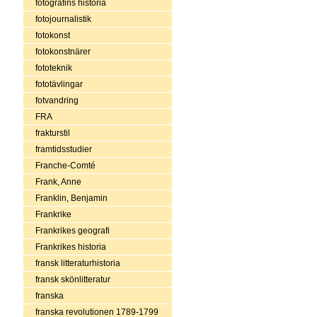
fotografins historia
fotojournalistik
fotokonst
fotokonstnärer
fototeknik
fototävlingar
fotvandring
FRA
frakturstil
framtidsstudier
Franche-Comté
Frank, Anne
Franklin, Benjamin
Frankrike
Frankrikes geografi
Frankrikes historia
fransk litteraturhistoria
fransk skönlitteratur
franska
franska revolutionen 1789-1799