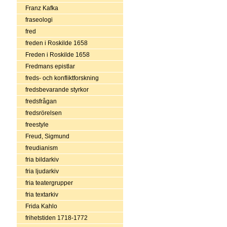
Franz Kafka
fraseologi
fred
freden i Roskilde 1658
Freden i Roskilde 1658
Fredmans epistlar
freds- och konfliktforskning
fredsbevarande styrkor
fredsfrågan
fredsrörelsen
freestyle
Freud, Sigmund
freudianism
fria bildarkiv
fria ljudarkiv
fria teatergrupper
fria textarkiv
Frida Kahlo
frihetstiden 1718-1772