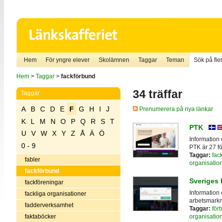
Hem
För yngre elever
Skolämnen
Taggar
Teman
Sök på fler
Hem
>
Taggar
>
fackförbund
34 träffar
Taggar
A
B
C
D
E
F
G
H
I
J
Prenumerera på nya länkar
K
L
M
N
O
P
Q
R
S
T
PTK
U
V
W
X
Y
Z
Å
Ä
Ö
Information
0 - 9
PTK är 27 fö
Taggar:
fac
fabler
organisatio
fackförbund
Sveriges 
fackföreningar
Information
fackliga organisationer
arbetsmarkna
fadderverksamhet
Taggar:
för
faktaböcker
organisatio