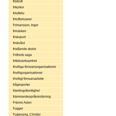
friidrott
frikyrkor
friluftsliv
friluftsmuseer
Frimansson, Inger
frimärken
frisksport
friskvård
fristående skolor
Frithiofs saga
fritidsverksamhet
frivilliga försvarsorganisationer
frivilligorganisationer
frivilligt försvarsarbete
frågesporter
främlingsfientlighet
främmandespråksinlärning
Främre Asien
Fugger
Fuglesang, Christer