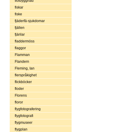
fiolbyggnad
fiskar
fiske
fjäderfä-sjukdomar
fjällen
fjärilar
fladdermöss
flaggor
Flamman
Flandern
Fleming, Ian
flerspråkighet
flickböcker
floder
Florens
floror
flygfotografering
flygfotografi
flygmuseer
flygplan