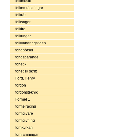
folkmusik
folkomröstningar
folkrätt
folksagor
folktro
folkungar
folkvandringstiden
fondbörser
fondsparande
fonetik
fonetisk skrift
Ford, Henry
fordon
fordonsteknik
Formel 1
formelracing
formgivare
formgivning
fornkyrkan
fornlämningar