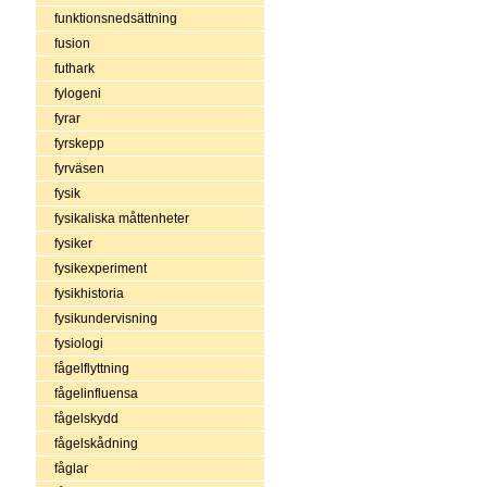
funktionsnedsättning
fusion
futhark
fylogeni
fyrar
fyrskepp
fyrväsen
fysik
fysikaliska måttenheter
fysiker
fysikexperiment
fysikhistoria
fysikundervisning
fysiologi
fågelflyttning
fågelinfluensa
fågelskydd
fågelskådning
fåglar