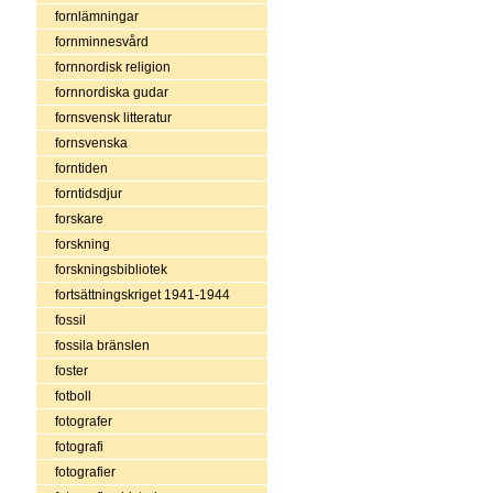
fornlämningar
fornminnesvård
fornnordisk religion
fornnordiska gudar
fornsvensk litteratur
fornsvenska
forntiden
forntidsdjur
forskare
forskning
forskningsbibliotek
fortsättningskriget 1941-1944
fossil
fossila bränslen
foster
fotboll
fotografer
fotografi
fotografier