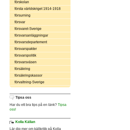
förskolan
första världskriget 1914-1918
försurning
försvar
försvaret-Sverige
försvarsanläggningar
försvarsdepartement
försvarspakter
försvarspolitik
försvarsväsen
försäkring
försäkringskassor
förvaltning-Sverige
Tipsa oss
Har du ett bra tips på en länk?
Tipsa
oss!
Kolla Källan
Lär dig mer om källkritik på Kolla