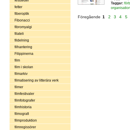
festseder
Taggar:
för
fetter
organisatio
fiberoptik
Föregående
1
2
3
4
5
Fibonacci
fibromyalgi
filateli
fildelning
filhantering
Filippinerna
film
film i skolan
filmarkiv
filmatisering av litterära verk
filmer
filmfestivaler
filmfotografer
filmhistoria
filmografi
filmproduktion
filmregissörer