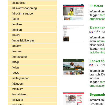
faktaböcker
IF Metall
fallskärmshoppning
Information 
fallskärmstrupper
Taggar:
för
Falun
organisatio
familjen
Elektrike
familjen
från 13
fantasi
Information 
fantastisk litteratur
även
informa
hittar ocks
fantasy
Taggar:
ell
faraoner
fackförening
farmaceuter
Facket fö
fartyg
från 13
fartyg
Information 
FASS
bransch. De 
fastlagsseder
industri.
Taggar:
för
fattigdom
organisatio
feminism
Byggnads
feodalväsen
festivaler
Internettid
(Byggnads)