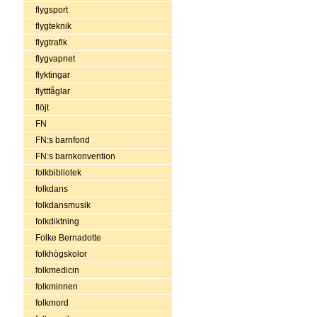
flygsport
flygteknik
flygtrafik
flygvapnet
flyktingar
flyttfåglar
flöjt
FN
FN:s barnfond
FN:s barnkonvention
folkbibliotek
folkdans
folkdansmusik
folkdiktning
Folke Bernadotte
folkhögskolor
folkmedicin
folkminnen
folkmord