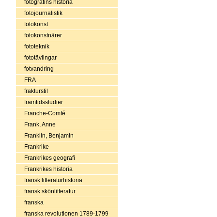
fotografins historia
fotojournalistik
fotokonst
fotokonstnärer
fototeknik
fototävlingar
fotvandring
FRA
frakturstil
framtidsstudier
Franche-Comté
Frank, Anne
Franklin, Benjamin
Frankrike
Frankrikes geografi
Frankrikes historia
fransk litteraturhistoria
fransk skönlitteratur
franska
franska revolutionen 1789-1799