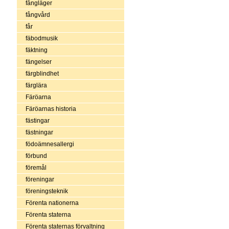
fångläger
fångvård
får
fäbodmusik
fäktning
fängelser
färgblindhet
färglära
Färöarna
Färöarnas historia
fästingar
fästningar
födoämnesallergi
förbund
föremål
föreningar
föreningsteknik
Förenta nationerna
Förenta staterna
Förenta staternas förvaltning