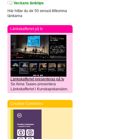
Veckans länktips
Här hittar du de 50 senast tillkomna
länkarna
Länkskafferiet på tv
Länkskafferiet presenteras på tv
Se Alma Taawo presentera
Länkskafferiet i Kunskapskanalen.
Creative Commons