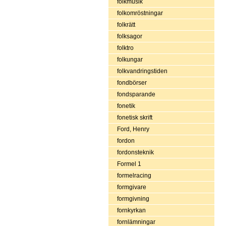
folkmusik
folkomröstningar
folkrätt
folksagor
folktro
folkungar
folkvandringstiden
fondbörser
fondsparande
fonetik
fonetisk skrift
Ford, Henry
fordon
fordonsteknik
Formel 1
formelracing
formgivare
formgivning
fornkyrkan
fornlämningar