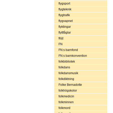
flygsport
flygteknik
flygtrafik
flygvapnet
flyktingar
flyttfåglar
flöjt
FN
FN:s barnfond
FN:s barnkonvention
folkbibliotek
folkdans
folkdansmusik
folkdiktning
Folke Bernadotte
folkhögskolor
folkmedicin
folkminnen
folkmord