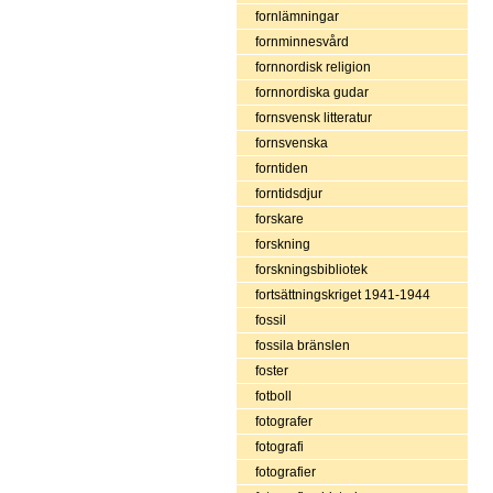
fornlämningar
fornminnesvård
fornnordisk religion
fornnordiska gudar
fornsvensk litteratur
fornsvenska
forntiden
forntidsdjur
forskare
forskning
forskningsbibliotek
fortsättningskriget 1941-1944
fossil
fossila bränslen
foster
fotboll
fotografer
fotografi
fotografier