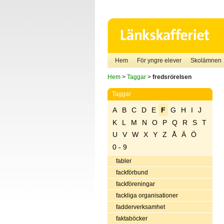
Hem
För yngre elever
Skolämnen
Hem
>
Taggar
>
fredsrörelsen
Taggar
A
B
C
D
E
F
G
H
I
J
K
L
M
N
O
P
Q
R
S
T
U
V
W
X
Y
Z
Å
Ä
Ö
0 - 9
fabler
fackförbund
fackföreningar
fackliga organisationer
fadderverksamhet
faktaböcker