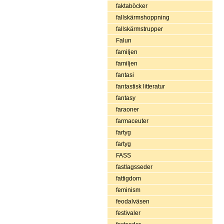
faktaböcker
fallskärmshoppning
fallskärmstrupper
Falun
familjen
familjen
fantasi
fantastisk litteratur
fantasy
faraoner
farmaceuter
fartyg
fartyg
FASS
fastlagsseder
fattigdom
feminism
feodalväsen
festivaler