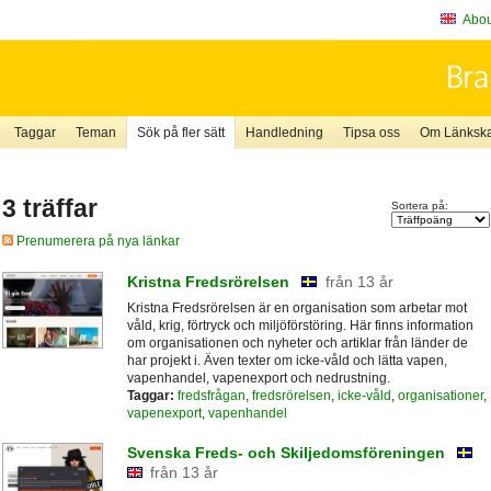
About
Taggar
Teman
Sök på fler sätt
Handledning
Tipsa oss
Om Länkskaf
3 träffar
Sortera på:
Prenumerera på nya länkar
Kristna Fredsrörelsen
från 13 år
Kristna Fredsrörelsen är en organisation som arbetar mot
våld, krig, förtryck och miljöförstöring. Här finns information
om organisationen och nyheter och artiklar från länder de
har projekt i. Även texter om icke-våld och lätta vapen,
vapenhandel, vapenexport och nedrustning.
Taggar:
fredsfrågan
,
fredsrörelsen
,
icke-våld
,
organisationer
,
vapenexport
,
vapenhandel
Svenska Freds- och Skiljedomsföreningen
från 13 år