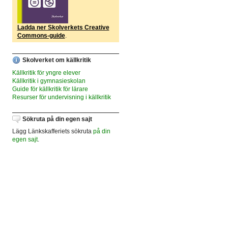
Ladda ner Skolverkets Creative
Commons-guide
.
Skolverket om källkritik
Källkritik för yngre elever
Källkritik i gymnasieskolan
Guide för källkritik för lärare
Resurser för undervisning i källkritik
Sökruta på din egen sajt
Lägg Länkskafferiets sökruta
på din
egen sajt
.