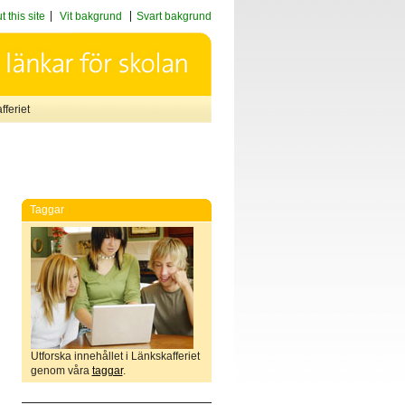
 this site
Vit bakgrund
Svart bakgrund
feriet
Taggar
Utforska innehållet i Länkskafferiet
genom våra
taggar
.