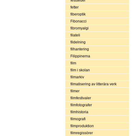
festseder
fetter
fiberoptik
Fibonacci
fibromyalgi
filateli
fildelning
filhantering
Filippinerna
film
film i skolan
filmarkiv
filmatisering av litterära verk
filmer
filmfestivaler
filmfotografer
filmhistoria
filmografi
filmproduktion
filmregissörer