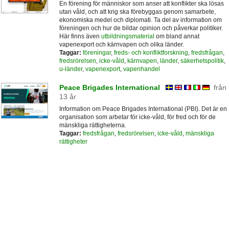
En förening för människor som anser att konflikter ska lösas
utan våld, och att krig ska förebyggas genom samarbete,
ekonomiska medel och diplomati. Ta del av information om
föreningen och hur de bildar opinion och påverkar politiker.
Här finns även
utbildningsmaterial
om bland annat
vapenexport och kärnvapen och olika länder.
Taggar:
föreningar
,
freds- och konfliktforskning
,
fredsfrågan
,
fredsrörelsen
,
icke-våld
,
kärnvapen
,
länder
,
säkerhetspolitik
,
u-länder
,
vapenexport
,
vapenhandel
Peace Brigades International
från
13 år
Information om Peace Brigades International (PBI). Det är en
organisation som arbetar för icke-våld, för fred och för de
mänskliga rättigheterna.
Taggar:
fredsfrågan
,
fredsrörelsen
,
icke-våld
,
mänskliga
rättigheter