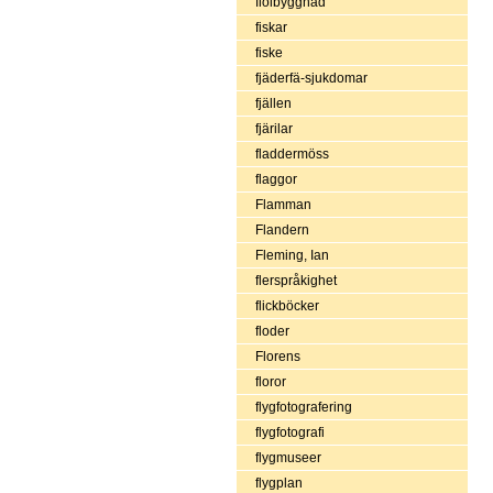
fiolbyggnad
fiskar
fiske
fjäderfä-sjukdomar
fjällen
fjärilar
fladdermöss
flaggor
Flamman
Flandern
Fleming, Ian
flerspråkighet
flickböcker
floder
Florens
floror
flygfotografering
flygfotografi
flygmuseer
flygplan