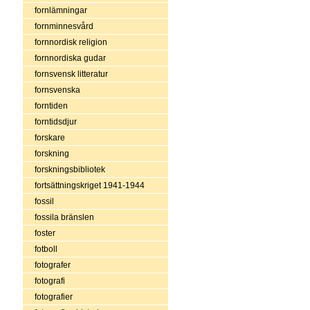
fornlämningar
fornminnesvård
fornnordisk religion
fornnordiska gudar
fornsvensk litteratur
fornsvenska
forntiden
forntidsdjur
forskare
forskning
forskningsbibliotek
fortsättningskriget 1941-1944
fossil
fossila bränslen
foster
fotboll
fotografer
fotografi
fotografier