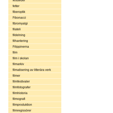
festseder
fetter
fiberoptik
Fibonacci
fibromyalgi
filateli
fildelning
filhantering
Filippinerna
film
film i skolan
filmarkiv
filmatisering av litterära verk
filmer
filmfestivaler
filmfotografer
filmhistoria
filmografi
filmproduktion
filmregissörer