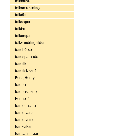
folkmusik
folkomröstningar
folkrätt
folksagor
folktro
folkungar
folkvandringstiden
fondbörser
fondsparande
fonetik
fonetisk skrift
Ford, Henry
fordon
fordonsteknik
Formel 1
formelracing
formgivare
formgivning
fornkyrkan
fornlämningar