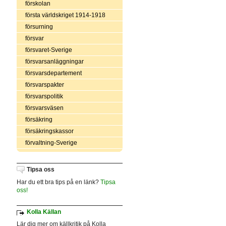
förskolan
första världskriget 1914-1918
försurning
försvar
försvaret-Sverige
försvarsanläggningar
försvarsdepartement
försvarspakter
försvarspolitik
försvarsväsen
försäkring
försäkringskassor
förvaltning-Sverige
Tipsa oss
Har du ett bra tips på en länk?
Tipsa
oss!
Kolla Källan
Lär dig mer om källkritik på Kolla