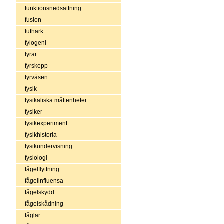
funktionsnedsättning
fusion
futhark
fylogeni
fyrar
fyrskepp
fyrväsen
fysik
fysikaliska måttenheter
fysiker
fysikexperiment
fysikhistoria
fysikundervisning
fysiologi
fågelflyttning
fågelinfluensa
fågelskydd
fågelskådning
fåglar