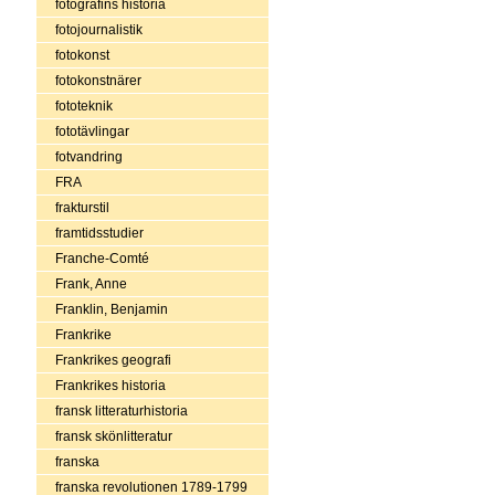
fotografins historia
fotojournalistik
fotokonst
fotokonstnärer
fototeknik
fototävlingar
fotvandring
FRA
frakturstil
framtidsstudier
Franche-Comté
Frank, Anne
Franklin, Benjamin
Frankrike
Frankrikes geografi
Frankrikes historia
fransk litteraturhistoria
fransk skönlitteratur
franska
franska revolutionen 1789-1799