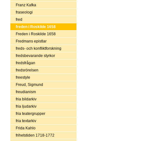
Franz Kafka
fraseologi
fred
freden i Roskilde 1658
Freden i Roskilde 1658
Fredmans epistlar
freds- och konfliktforskning
fredsbevarande styrkor
fredsfrågan
fredsrörelsen
freestyle
Freud, Sigmund
freudianism
fria bildarkiv
fria ljudarkiv
fria teatergrupper
fria textarkiv
Frida Kahlo
frihetstiden 1718-1772