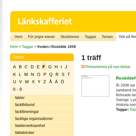
Hem
För yngre elever
Skolämnen
Taggar
Teman
Sök på fler
Hem
>
Taggar
>
freden i Roskilde 1658
1 träff
Taggar
A
B
C
D
E
F
G
H
I
J
Prenumerera på nya länkar
K
L
M
N
O
P
Q
R
S
T
Roskildef
U
V
W
X
Y
Z
Å
Ä
Ö
År 2008 var 
0 - 9
samband me
förlorade la
fabler
Sverige. Lys
Historia som
fackförbund
Taggar:
Dan
fackföreningar
fackliga organisationer
fadderverksamhet
faktaböcker