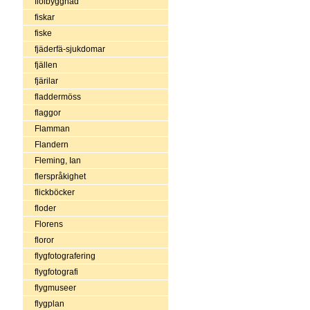
fiolbyggnad
fiskar
fiske
fjäderfä-sjukdomar
fjällen
fjärilar
fladdermöss
flaggor
Flamman
Flandern
Fleming, Ian
flerspråkighet
flickböcker
floder
Florens
floror
flygfotografering
flygfotografi
flygmuseer
flygplan