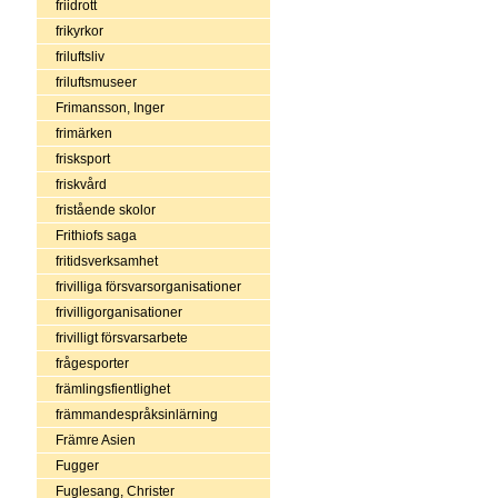
friidrott
frikyrkor
friluftsliv
friluftsmuseer
Frimansson, Inger
frimärken
frisksport
friskvård
fristående skolor
Frithiofs saga
fritidsverksamhet
frivilliga försvarsorganisationer
frivilligorganisationer
frivilligt försvarsarbete
frågesporter
främlingsfientlighet
främmandespråksinlärning
Främre Asien
Fugger
Fuglesang, Christer