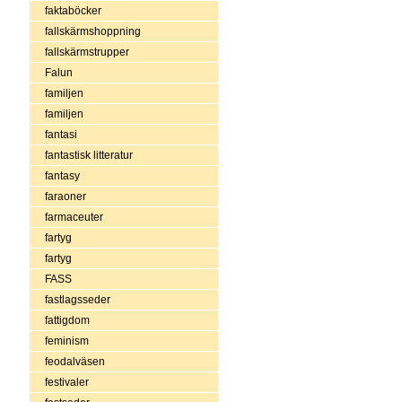
faktaböcker
fallskärmshoppning
fallskärmstrupper
Falun
familjen
familjen
fantasi
fantastisk litteratur
fantasy
faraoner
farmaceuter
fartyg
fartyg
FASS
fastlagsseder
fattigdom
feminism
feodalväsen
festivaler