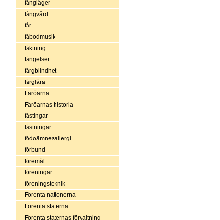
fångläger
fångvård
får
fäbodmusik
fäktning
fängelser
färgblindhet
färglära
Färöarna
Färöarnas historia
fästingar
fästningar
födoämnesallergi
förbund
föremål
föreningar
föreningsteknik
Förenta nationerna
Förenta staterna
Förenta staternas förvaltning