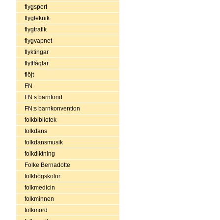
flygsport
flygteknik
flygtrafik
flygvapnet
flyktingar
flyttfåglar
flöjt
FN
FN:s barnfond
FN:s barnkonvention
folkbibliotek
folkdans
folkdansmusik
folkdiktning
Folke Bernadotte
folkhögskolor
folkmedicin
folkminnen
folkmord