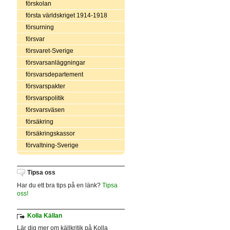
förskolan
första världskriget 1914-1918
försurning
försvar
försvaret-Sverige
försvarsanläggningar
försvarsdepartement
försvarspakter
försvarspolitik
försvarsväsen
försäkring
försäkringskassor
förvaltning-Sverige
Tipsa oss
Har du ett bra tips på en länk?
Tipsa
oss!
Kolla Källan
Lär dig mer om källkritik på Kolla