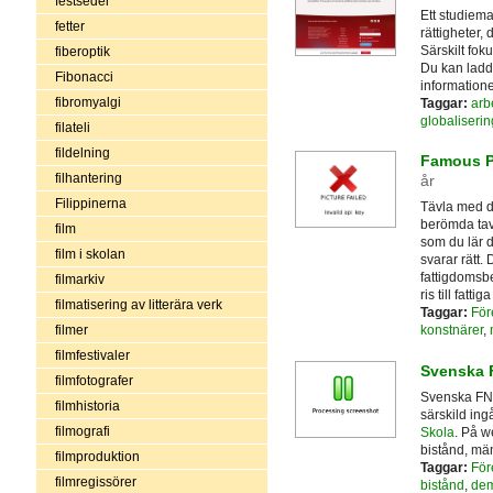
festseder
Ett studiema
fetter
rättigheter,
Särskilt foku
fiberoptik
Du kan ladd
Fibonacci
information
fibromyalgi
Taggar:
arbe
globaliserin
filateli
fildelning
Famous P
filhantering
år
Filippinerna
Tävla med d
berömda tav
film
som du lär d
film i skolan
svarar rätt.
fattigdomsb
filmarkiv
ris till fatt
filmatisering av litterära verk
Taggar:
För
filmer
konstnärer
,
filmfestivaler
Svenska 
filmfotografer
Svenska FN-
filmhistoria
särskild ing
filmografi
Skola
. På w
bistånd, män
filmproduktion
Taggar:
För
filmregissörer
bistånd
,
dem