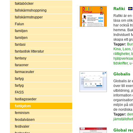
faktaböcker
Rafiki
fallskärmshoppning
Rafiki är e
fallskärmstrupper
läsa om olik
Falun
har också tr
hemma. Bako
familjen
Individuell 
familjen
skapa ett gr
Taggar:
Bur
fantasi
Kina
,
Laos
,
fantastisk litteratur
rättigheter
,
b
fantasy
hjälpverksa
tidskrifter
,
u-
faraoner
farmaceuter
Globalis
fartyg
Globalis är 
fartyg
över till ex
utbildning, p
FASS
information 
fastlagsseder
organisatio
miljön på ol
fattigdom
de nordiska
feminism
Taggar:
dem
jämställdhet
feodalväsen
festivaler
Global re