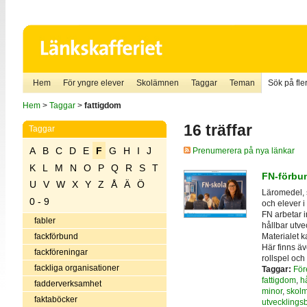
Hem
För yngre elever
Skolämnen
Taggar
Teman
Sök på fler
Hem
>
Taggar
>
fattigdom
16 träffar
Taggar
A
B
C
D
E
F
G
H
I
J
Prenumerera på nya länkar
K
L
M
N
O
P
Q
R
S
T
FN-förbun
U
V
W
X
Y
Z
Å
Ä
Ö
Läromedel, s
0 - 9
och elever i
FN arbetar i
fabler
hållbar utve
Materialet k
fackförbund
Här finns äve
fackföreningar
rollspel och 
fackliga organisationer
Taggar:
För
fattigdom
,
h
fadderverksamhet
minor
,
skolm
faktaböcker
utvecklings