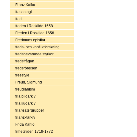
Franz Kafka
fraseologi
fred
freden i Roskilde 1658
Freden i Roskilde 1658
Fredmans epistlar
freds- och konfliktforskning
fredsbevarande styrkor
fredsfrågan
fredsrörelsen
freestyle
Freud, Sigmund
freudianism
fria bildarkiv
fria ljudarkiv
fria teatergrupper
fria textarkiv
Frida Kahlo
frihetstiden 1718-1772