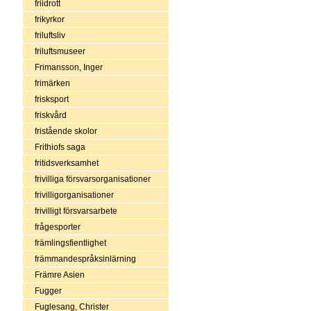
friidrott
frikyrkor
friluftsliv
friluftsmuseer
Frimansson, Inger
frimärken
frisksport
friskvård
fristående skolor
Frithiofs saga
fritidsverksamhet
frivilliga försvarsorganisationer
frivilligorganisationer
frivilligt försvarsarbete
frågesporter
främlingsfientlighet
främmandespråksinlärning
Främre Asien
Fugger
Fuglesang, Christer