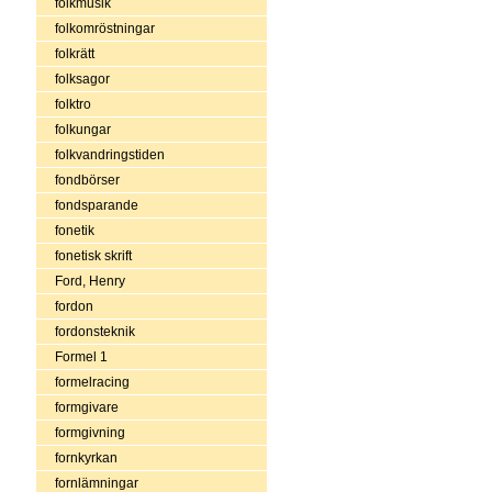
folkmusik
folkomröstningar
folkrätt
folksagor
folktro
folkungar
folkvandringstiden
fondbörser
fondsparande
fonetik
fonetisk skrift
Ford, Henry
fordon
fordonsteknik
Formel 1
formelracing
formgivare
formgivning
fornkyrkan
fornlämningar