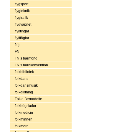
flygsport
flygteknik
flygtrafik
flygvapnet
flyktingar
flyttfåglar
flöjt
FN
FN:s barnfond
FN:s barnkonvention
folkbibliotek
folkdans
folkdansmusik
folkdiktning
Folke Bernadotte
folkhögskolor
folkmedicin
folkminnen
folkmord