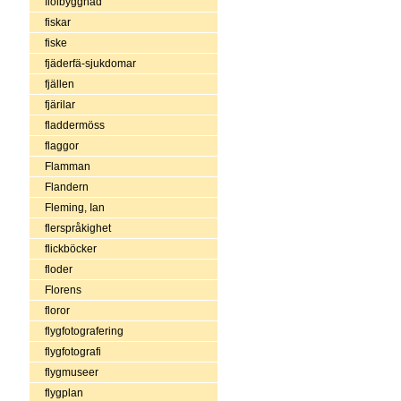
fiolbyggnad
fiskar
fiske
fjäderfä-sjukdomar
fjällen
fjärilar
fladdermöss
flaggor
Flamman
Flandern
Fleming, Ian
flerspråkighet
flickböcker
floder
Florens
floror
flygfotografering
flygfotografi
flygmuseer
flygplan