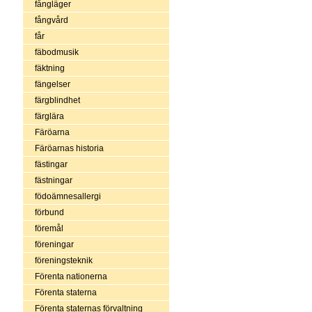
fångläger
fångvård
får
fäbodmusik
fäktning
fängelser
färgblindhet
färglära
Färöarna
Färöarnas historia
fästingar
fästningar
födoämnesallergi
förbund
föremål
föreningar
föreningsteknik
Förenta nationerna
Förenta staterna
Förenta staternas förvaltning