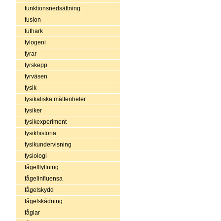
funktionsnedsättning
fusion
futhark
fylogeni
fyrar
fyrskepp
fyrväsen
fysik
fysikaliska måttenheter
fysiker
fysikexperiment
fysikhistoria
fysikundervisning
fysiologi
fågelflyttning
fågelinfluensa
fågelskydd
fågelskådning
fåglar