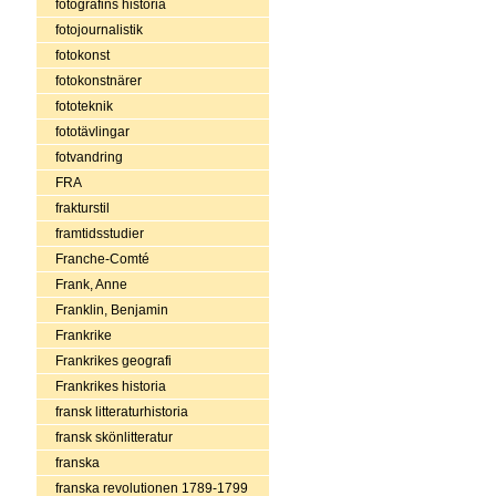
fotografins historia
fotojournalistik
fotokonst
fotokonstnärer
fototeknik
fototävlingar
fotvandring
FRA
frakturstil
framtidsstudier
Franche-Comté
Frank, Anne
Franklin, Benjamin
Frankrike
Frankrikes geografi
Frankrikes historia
fransk litteraturhistoria
fransk skönlitteratur
franska
franska revolutionen 1789-1799