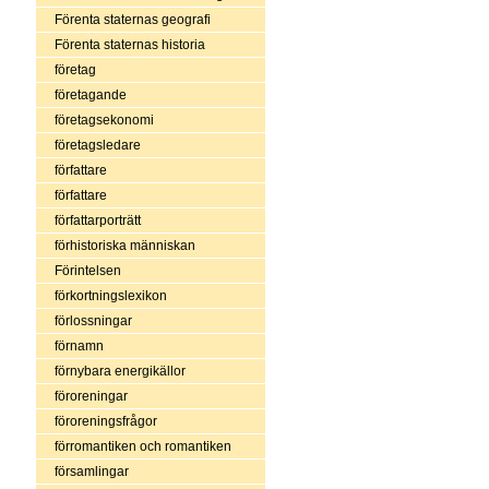
Förenta staternas geografi
Förenta staternas historia
företag
företagande
företagsekonomi
företagsledare
författare
författare
författarporträtt
förhistoriska människan
Förintelsen
förkortningslexikon
förlossningar
förnamn
förnybara energikällor
föroreningar
föroreningsfrågor
förromantiken och romantiken
församlingar