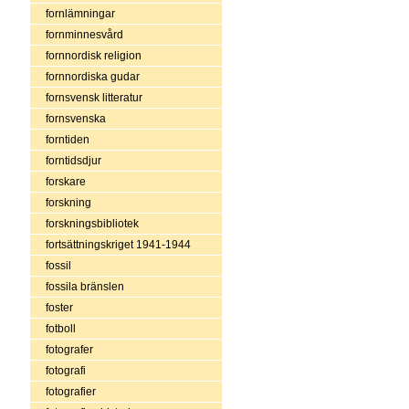
fornlämningar
fornminnesvård
fornnordisk religion
fornnordiska gudar
fornsvensk litteratur
fornsvenska
forntiden
forntidsdjur
forskare
forskning
forskningsbibliotek
fortsättningskriget 1941-1944
fossil
fossila bränslen
foster
fotboll
fotografer
fotografi
fotografier