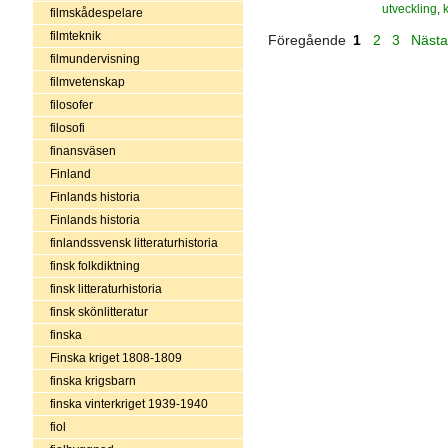
utveckling
,
k
filmskådespelare
filmteknik
Föregående
1
2
3
Näst
filmundervisning
filmvetenskap
filosofer
filosofi
finansväsen
Finland
Finlands historia
Finlands historia
finlandssvensk litteraturhistoria
finsk folkdiktning
finsk litteraturhistoria
finsk skönlitteratur
finska
Finska kriget 1808-1809
finska krigsbarn
finska vinterkriget 1939-1940
fiol