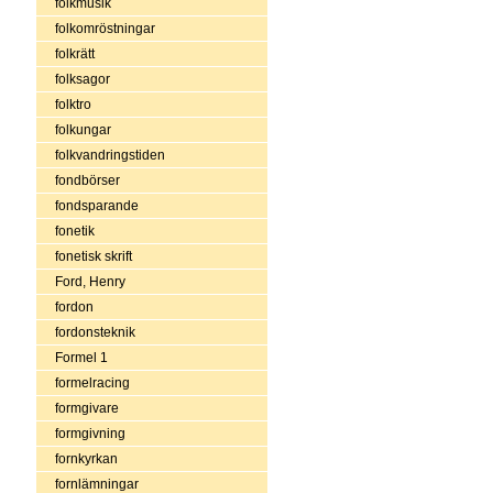
folkmusik
folkomröstningar
folkrätt
folksagor
folktro
folkungar
folkvandringstiden
fondbörser
fondsparande
fonetik
fonetisk skrift
Ford, Henry
fordon
fordonsteknik
Formel 1
formelracing
formgivare
formgivning
fornkyrkan
fornlämningar