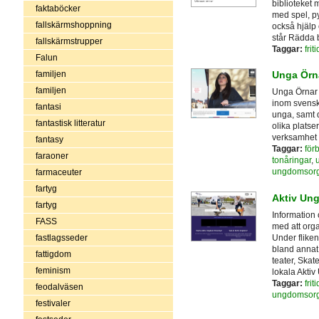
biblioteket 
faktaböcker
med spel, py
fallskärmshoppning
också hjälp
står Rädda 
fallskärmstrupper
Taggar:
fri
Falun
familjen
Unga Örn
familjen
Unga Örnar 
inom svensk 
fantasi
unga, samt d
fantastisk litteratur
olika platse
verksamhet 
fantasy
Taggar:
för
faraoner
tonåringar
,
ungdomsorg
farmaceuter
fartyg
Aktiv Un
fartyg
Information
FASS
med att orga
Under fliken
fastlagsseder
bland annat:
fattigdom
teater, Skat
feminism
lokala Akti
Taggar:
fri
feodalväsen
ungdomsorg
festivaler