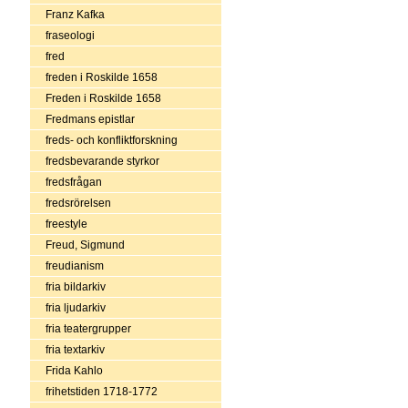
Franz Kafka
fraseologi
fred
freden i Roskilde 1658
Freden i Roskilde 1658
Fredmans epistlar
freds- och konfliktforskning
fredsbevarande styrkor
fredsfrågan
fredsrörelsen
freestyle
Freud, Sigmund
freudianism
fria bildarkiv
fria ljudarkiv
fria teatergrupper
fria textarkiv
Frida Kahlo
frihetstiden 1718-1772