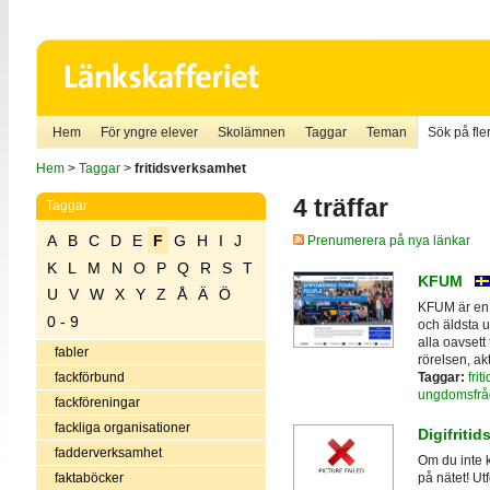
Hem
För yngre elever
Skolämnen
Taggar
Teman
Sök på fler
Hem
>
Taggar
>
fritidsverksamhet
4 träffar
Taggar
A
B
C
D
E
F
G
H
I
J
Prenumerera på nya länkar
K
L
M
N
O
P
Q
R
S
T
KFUM
U
V
W
X
Y
Z
Å
Ä
Ö
KFUM är en 
0 - 9
och äldsta 
alla oavsett
fabler
rörelsen, ak
Taggar:
fri
fackförbund
ungdomsfrå
fackföreningar
fackliga organisationer
Digifritid
fadderverksamhet
Om du inte k
faktaböcker
på nätet! Ut