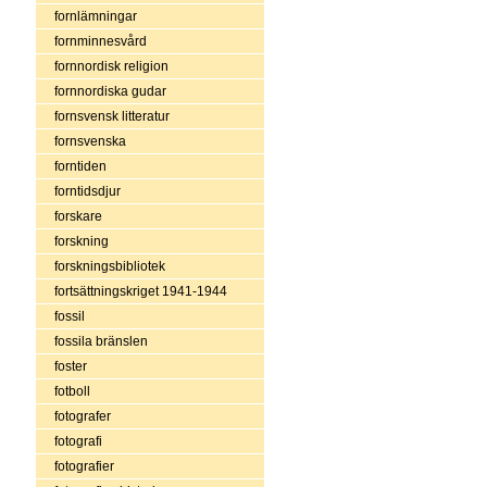
fornlämningar
fornminnesvård
fornnordisk religion
fornnordiska gudar
fornsvensk litteratur
fornsvenska
forntiden
forntidsdjur
forskare
forskning
forskningsbibliotek
fortsättningskriget 1941-1944
fossil
fossila bränslen
foster
fotboll
fotografer
fotografi
fotografier