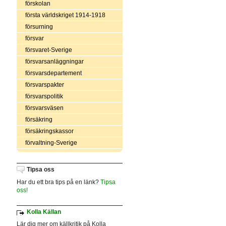
förskolan
första världskriget 1914-1918
försurning
försvar
försvaret-Sverige
försvarsanläggningar
försvarsdepartement
försvarspakter
försvarspolitik
försvarsväsen
försäkring
försäkringskassor
förvaltning-Sverige
Tipsa oss
Har du ett bra tips på en länk?
Tipsa
oss!
Kolla Källan
Lär dig mer om källkritik på Kolla