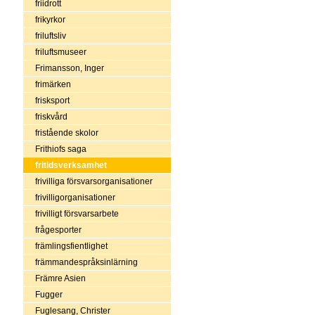
friidrott
frikyrkor
friluftsliv
friluftsmuseer
Frimansson, Inger
frimärken
frisksport
friskvård
fristående skolor
Frithiofs saga
fritidsverksamhet
frivilliga försvarsorganisationer
frivilligorganisationer
frivilligt försvarsarbete
frågesporter
främlingsfientlighet
främmandespråksinlärning
Främre Asien
Fugger
Fuglesang, Christer