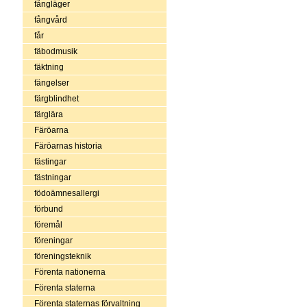
fångläger
fångvård
får
fäbodmusik
fäktning
fängelser
färgblindhet
färglära
Färöarna
Färöarnas historia
fästingar
fästningar
födoämnesallergi
förbund
föremål
föreningar
föreningsteknik
Förenta nationerna
Förenta staterna
Förenta staternas förvaltning