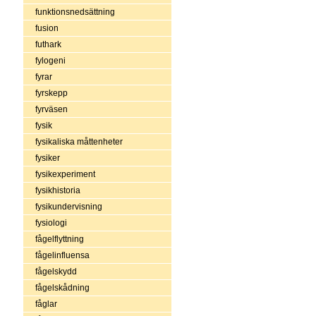
funktionsnedsättning
fusion
futhark
fylogeni
fyrar
fyrskepp
fyrväsen
fysik
fysikaliska måttenheter
fysiker
fysikexperiment
fysikhistoria
fysikundervisning
fysiologi
fågelflyttning
fågelinfluensa
fågelskydd
fågelskådning
fåglar