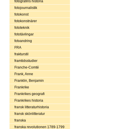
fotografins historia
fotojournalistik
fotokonst
fotokonstnärer
fototeknik
fototävlingar
fotvandring
FRA
frakturstil
framtidsstudier
Franche-Comté
Frank, Anne
Franklin, Benjamin
Frankrike
Frankrikes geografi
Frankrikes historia
fransk litteraturhistoria
fransk skönlitteratur
franska
franska revolutionen 1789-1799