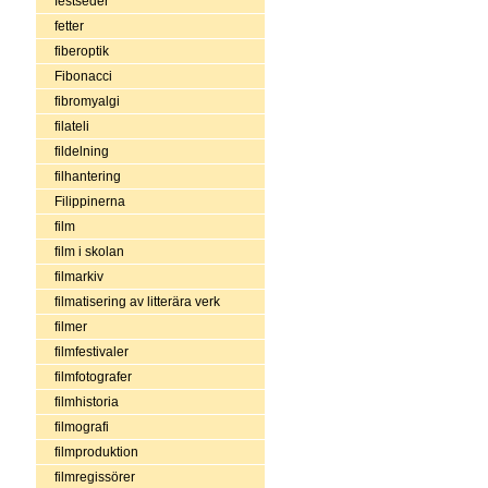
festseder
fetter
fiberoptik
Fibonacci
fibromyalgi
filateli
fildelning
filhantering
Filippinerna
film
film i skolan
filmarkiv
filmatisering av litterära verk
filmer
filmfestivaler
filmfotografer
filmhistoria
filmografi
filmproduktion
filmregissörer