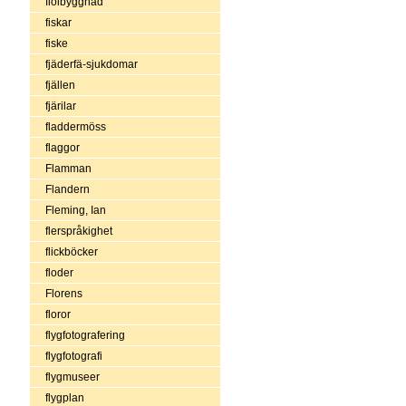
fiolbyggnad
fiskar
fiske
fjäderfä-sjukdomar
fjällen
fjärilar
fladdermöss
flaggor
Flamman
Flandern
Fleming, Ian
flerspråkighet
flickböcker
floder
Florens
floror
flygfotografering
flygfotografi
flygmuseer
flygplan