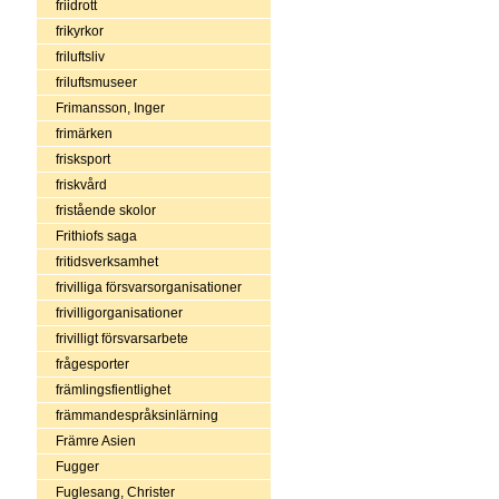
friidrott
frikyrkor
friluftsliv
friluftsmuseer
Frimansson, Inger
frimärken
frisksport
friskvård
fristående skolor
Frithiofs saga
fritidsverksamhet
frivilliga försvarsorganisationer
frivilligorganisationer
frivilligt försvarsarbete
frågesporter
främlingsfientlighet
främmandespråksinlärning
Främre Asien
Fugger
Fuglesang, Christer