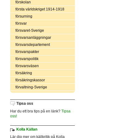
förskolan
första världskriget 1914-1918
försurning
försvar
försvaret-Sverige
försvarsanläggningar
försvarsdepartement
försvarspakter
försvarspolitik
försvarsväsen
försäkring
försäkringskassor
förvaltning-Sverige
Tipsa oss
Har du ett bra tips på en länk?
Tipsa
oss!
Kolla Källan
Lär dig mer om källkritik på Kolla