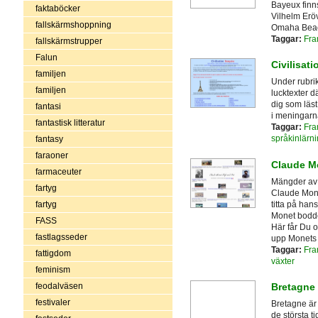
Bayeux finn
faktaböcker
Vilhelm Erö
fallskärmshoppning
Omaha Beach
Taggar:
Fra
fallskärmstrupper
Falun
Civilisati
familjen
Under rubri
familjen
lucktexter d
dig som läst
fantasi
i meningarna
fantastisk litteratur
Taggar:
Fra
språkinlärn
fantasy
faraoner
Claude Mo
farmaceuter
Mängder av 
fartyg
Claude Mone
titta på han
fartyg
Monet bodde
FASS
Här får Du o
fastlagsseder
upp Monets 
Taggar:
Fra
fattigdom
växter
feminism
feodalväsen
Bretagne
festivaler
Bretagne är
de största t