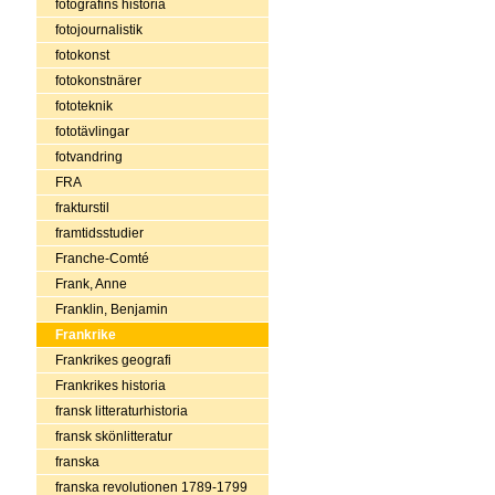
fotografins historia
fotojournalistik
fotokonst
fotokonstnärer
fototeknik
fototävlingar
fotvandring
FRA
frakturstil
framtidsstudier
Franche-Comté
Frank, Anne
Franklin, Benjamin
Frankrike
Frankrikes geografi
Frankrikes historia
fransk litteraturhistoria
fransk skönlitteratur
franska
franska revolutionen 1789-1799