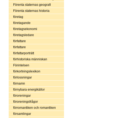
Förenta staternas geografi
Förenta staternas historia
företag
företagande
företagsekonomi
företagsledare
författare
författare
författarporträtt
förhistoriska människan
Förintelsen
förkortningslexikon
förlossningar
förnamn
förnybara energikällor
föroreningar
föroreningsfrågor
förromantiken och romantiken
församlingar