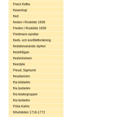
Franz Kafka
fraseologi
fred
freden i Roskilde 1658
Freden i Roskilde 1658
Fredmans epistlar
freds- och konfliktforskning
fredsbevarande styrkor
fredsfrågan
fredsrörelsen
freestyle
Freud, Sigmund
freudianism
fria bildarkiv
fria ljudarkiv
fria teatergrupper
fria textarkiv
Frida Kahlo
frihetstiden 1718-1772