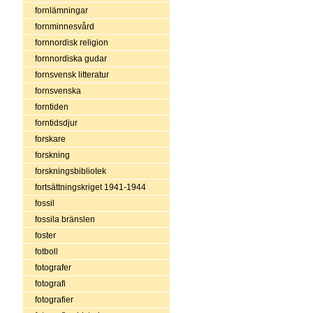
fornlämningar
fornminnesvård
fornnordisk religion
fornnordiska gudar
fornsvensk litteratur
fornsvenska
forntiden
forntidsdjur
forskare
forskning
forskningsbibliotek
fortsättningskriget 1941-1944
fossil
fossila bränslen
foster
fotboll
fotografer
fotografi
fotografier