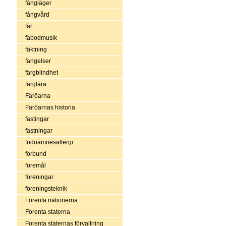
fångläger
fångvård
får
fäbodmusik
fäktning
fängelser
färgblindhet
färglära
Färöarna
Färöarnas historia
fästingar
fästningar
födoämnesallergi
förbund
föremål
föreningar
föreningsteknik
Förenta nationerna
Förenta staterna
Förenta staternas förvaltning