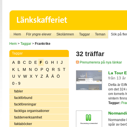
Hem
För yngre elever
Skolämnen
Taggar
Teman
Sök på fler
Hem
>
Taggar
>
Frankrike
32 träffar
Taggar
A
B
C
D
E
F
G
H
I
J
Prenumerera på nya länkar
K
L
M
N
O
P
Q
R
S
T
La Tour Ei
U
V
W
X
Y
Z
Å
Ä
Ö
från 13 år
0 - 9
Detta är Eiff
om det 324 m
fabler
om tornets hi
fackförbund
vintern finn
Taggar:
Fra
fackföreningar
fackliga organisationer
Normandi
fadderverksamhet
Normandie be
faktaböcker
spår av ber