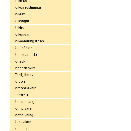
folkmusik
folkomröstningar
folkrätt
folksagor
folktro
folkungar
folkvandringstiden
fondbörser
fondsparande
fonetik
fonetisk skrift
Ford, Henry
fordon
fordonsteknik
Formel 1
formelracing
formgivare
formgivning
fornkyrkan
fornlämningar