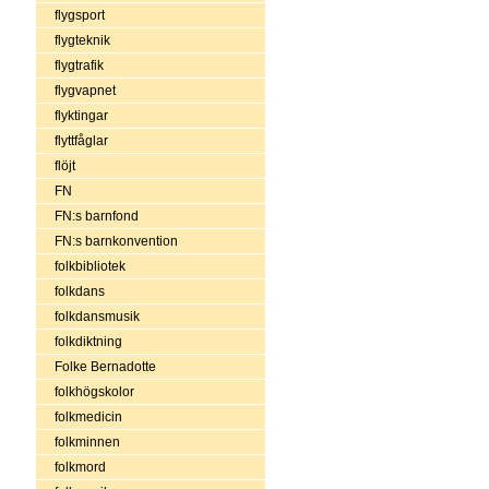
flygsport
flygteknik
flygtrafik
flygvapnet
flyktingar
flyttfåglar
flöjt
FN
FN:s barnfond
FN:s barnkonvention
folkbibliotek
folkdans
folkdansmusik
folkdiktning
Folke Bernadotte
folkhögskolor
folkmedicin
folkminnen
folkmord