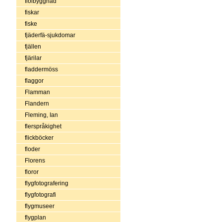
fiolbyggnad
fiskar
fiske
fjäderfä-sjukdomar
fjällen
fjärilar
fladdermöss
flaggor
Flamman
Flandern
Fleming, Ian
flerspråkighet
flickböcker
floder
Florens
floror
flygfotografering
flygfotografi
flygmuseer
flygplan