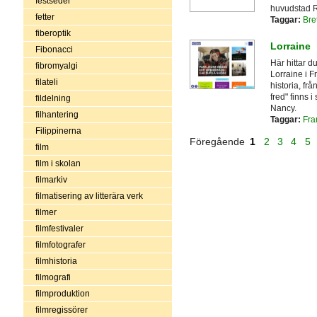
festseder
huvudstad R
fetter
Taggar:
Bre
fiberoptik
Lorraine
Fibonacci
Här hittar d
fibromyalgi
Lorraine i F
filateli
historia, fr
fred" finns 
fildelning
Nancy.
filhantering
Taggar:
Fra
Filippinerna
Föregående
1
2
3
4
5
film
film i skolan
filmarkiv
filmatisering av litterära verk
filmer
filmfestivaler
filmfotografer
filmhistoria
filmografi
filmproduktion
filmregissörer