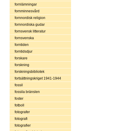
fornlämningar
fornminnesvård
fornnordisk religion
fornnordiska gudar
fornsvensk litteratur
fornsvenska
forntiden
forntidsdjur
forskare
forskning
forskningsbibliotek
fortsättningskriget 1941-1944
fossil
fossila bränslen
foster
fotboll
fotografer
fotografi
fotografier