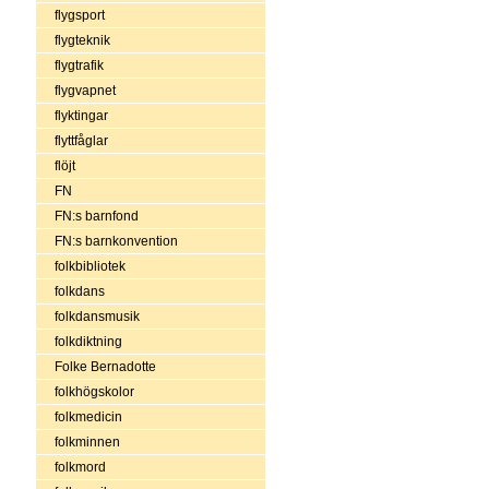
flygsport
flygteknik
flygtrafik
flygvapnet
flyktingar
flyttfåglar
flöjt
FN
FN:s barnfond
FN:s barnkonvention
folkbibliotek
folkdans
folkdansmusik
folkdiktning
Folke Bernadotte
folkhögskolor
folkmedicin
folkminnen
folkmord