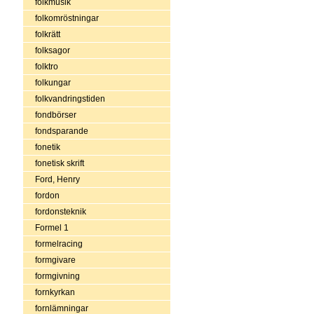
folkmusik
folkomröstningar
folkrätt
folksagor
folktro
folkungar
folkvandringstiden
fondbörser
fondsparande
fonetik
fonetisk skrift
Ford, Henry
fordon
fordonsteknik
Formel 1
formelracing
formgivare
formgivning
fornkyrkan
fornlämningar