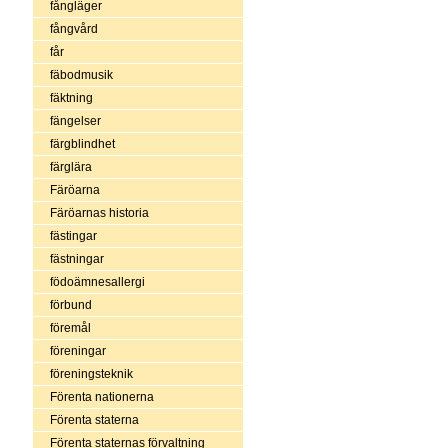
fångläger
fångvård
får
fäbodmusik
fäktning
fängelser
färgblindhet
färglära
Färöarna
Färöarnas historia
fästingar
fästningar
födoämnesallergi
förbund
föremål
föreningar
föreningsteknik
Förenta nationerna
Förenta staterna
Förenta staternas förvaltning