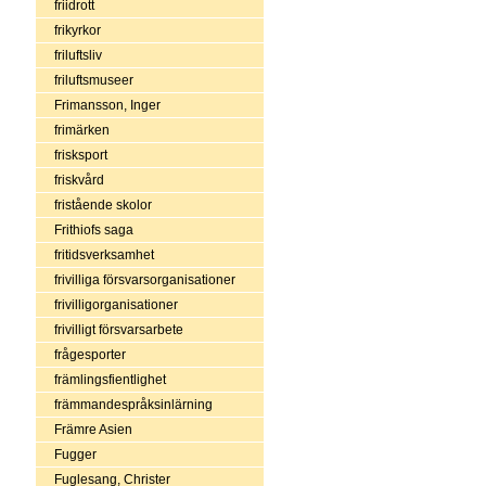
friidrott
frikyrkor
friluftsliv
friluftsmuseer
Frimansson, Inger
frimärken
frisksport
friskvård
fristående skolor
Frithiofs saga
fritidsverksamhet
frivilliga försvarsorganisationer
frivilligorganisationer
frivilligt försvarsarbete
frågesporter
främlingsfientlighet
främmandespråksinlärning
Främre Asien
Fugger
Fuglesang, Christer