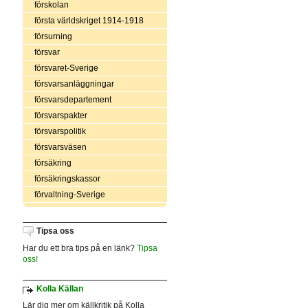
förskolan
första världskriget 1914-1918
försurning
försvar
försvaret-Sverige
försvarsanläggningar
försvarsdepartement
försvarspakter
försvarspolitik
försvarsväsen
försäkring
försäkringskassor
förvaltning-Sverige
Tipsa oss
Har du ett bra tips på en länk?
Tipsa
oss!
Kolla Källan
Lär dig mer om källkritik på Kolla