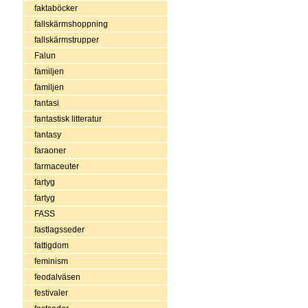
faktaböcker
fallskärmshoppning
fallskärmstrupper
Falun
familjen
familjen
fantasi
fantastisk litteratur
fantasy
faraoner
farmaceuter
fartyg
fartyg
FASS
fastlagsseder
fattigdom
feminism
feodalväsen
festivaler