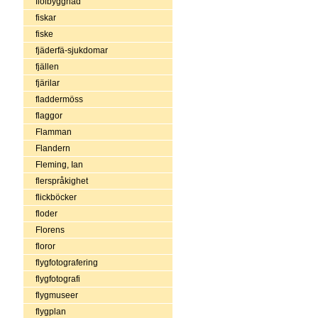
fiolbyggnad
fiskar
fiske
fjäderfä-sjukdomar
fjällen
fjärilar
fladdermöss
flaggor
Flamman
Flandern
Fleming, Ian
flerspråkighet
flickböcker
floder
Florens
floror
flygfotografering
flygfotografi
flygmuseer
flygplan