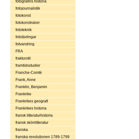
fotografins historia
fotojournalistik
fotokonst
fotokonstnärer
fototeknik
fototävlingar
fotvandring
FRA
frakturstil
framtidsstudier
Franche-Comté
Frank, Anne
Franklin, Benjamin
Frankrike
Frankrikes geografi
Frankrikes historia
fransk litteraturhistoria
fransk skönlitteratur
franska
franska revolutionen 1789-1799