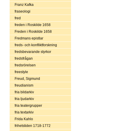
Franz Kafka
fraseologi
fred
freden i Roskilde 1658
Freden i Roskilde 1658
Fredmans epistlar
freds- och konfliktforskning
fredsbevarande styrkor
fredsfrågan
fredsrörelsen
freestyle
Freud, Sigmund
freudianism
fria bildarkiv
fria ljudarkiv
fria teatergrupper
fria textarkiv
Frida Kahlo
frihetstiden 1718-1772