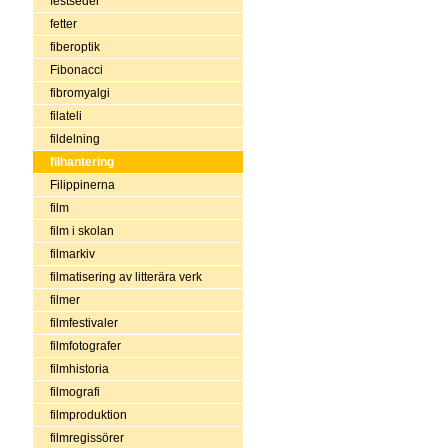
festseder
fetter
fiberoptik
Fibonacci
fibromyalgi
filateli
fildelning
filhantering
Filippinerna
film
film i skolan
filmarkiv
filmatisering av litterära verk
filmer
filmfestivaler
filmfotografer
filmhistoria
filmografi
filmproduktion
filmregissörer