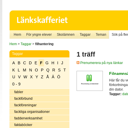
Hem
För yngre elever
Skolämnen
Taggar
Teman
Sök på fler
Hem
>
Taggar
>
filhantering
1 träff
Taggar
A
B
C
D
E
F
G
H
I
J
Prenumerera på nya länkar
K
L
M
N
O
P
Q
R
S
T
Filnamnsä
U
V
W
X
Y
Z
Å
Ä
Ö
Här får du v
0 - 9
förkortninga
din dator.
fabler
Taggar:
dat
fackförbund
fackföreningar
fackliga organisationer
fadderverksamhet
faktaböcker