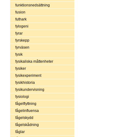
funktionsnedsättning
fusion
futhark
fylogeni
fyrar
fyrskepp
fyrväsen
fysik
fysikaliska måttenheter
fysiker
fysikexperiment
fysikhistoria
fysikundervisning
fysiologi
fågelflyttning
fågelinfluensa
fågelskydd
fågelskådning
fåglar