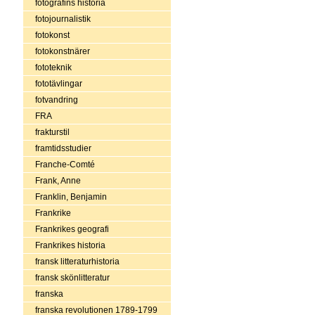
fotografins historia
fotojournalistik
fotokonst
fotokonstnärer
fototeknik
fototävlingar
fotvandring
FRA
frakturstil
framtidsstudier
Franche-Comté
Frank, Anne
Franklin, Benjamin
Frankrike
Frankrikes geografi
Frankrikes historia
fransk litteraturhistoria
fransk skönlitteratur
franska
franska revolutionen 1789-1799