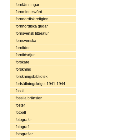
fornlämningar
fornminnesvård
fornnordisk religion
fornnordiska gudar
fornsvensk litteratur
fornsvenska
forntiden
forntidsdjur
forskare
forskning
forskningsbibliotek
fortsättningskriget 1941-1944
fossil
fossila bränslen
foster
fotboll
fotografer
fotografi
fotografier