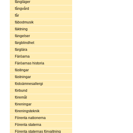
fångläger
fångvård
får
fäbodmusik
fäktning
fängelser
färgblindhet
färglära
Färöarna
Färöarnas historia
fästingar
fästningar
födoämnesallergi
förbund
föremål
föreningar
föreningsteknik
Förenta nationerna
Förenta staterna
Förenta staternas förvaltning