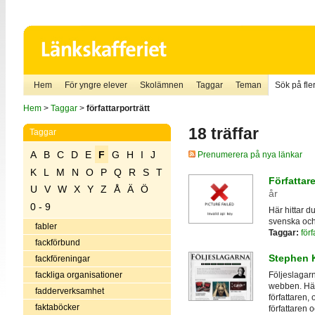
Hem
För yngre elever
Skolämnen
Taggar
Teman
Sök på fler
Hem
>
Taggar
>
författarporträtt
18 träffar
Taggar
A
B
C
D
E
F
G
H
I
J
Prenumerera på nya länkar
K
L
M
N
O
P
Q
R
S
T
Författar
U
V
W
X
Y
Z
Å
Ä
Ö
år
0 - 9
Här hittar d
svenska och
fabler
Taggar:
förf
fackförbund
Stephen K
fackföreningar
fackliga organisationer
Följeslagar
webben. Här
fadderverksamhet
författaren,
faktaböcker
författaren 