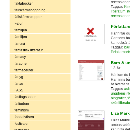
recensioner 
faktaböcker
Taggar:
Kin
fallskärmshoppning
litteraturhist
recensioner
fallskärmstrupper
Falun
Författar
familjen
Här hittar d
familjen
Carlsens ba
kan också 
fantasi
Taggar:
bar
fantastisk litteratur
författarportr
fantasy
Barn & ung
faraoner
13 år
farmaceuter
Här kan du 
fartyg
Här finns bå
fartyg
är översatta 
Taggar:
asia
FASS
ungdomslitte
fastlagsseder
biografier
,
f
skönlitteratu
fattigdom
feminism
Liza Mark
feodalväsen
Lizas Marklu
festivaler
ambassadör 
kan hitta de