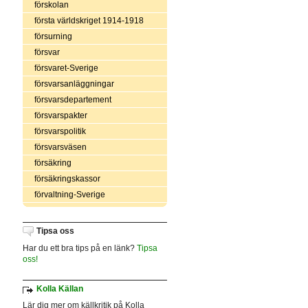
förskolan
första världskriget 1914-1918
försurning
försvar
försvaret-Sverige
försvarsanläggningar
försvarsdepartement
försvarspakter
försvarspolitik
försvarsväsen
försäkring
försäkringskassor
förvaltning-Sverige
Tipsa oss
Har du ett bra tips på en länk?
Tipsa
oss!
Kolla Källan
Lär dig mer om källkritik på Kolla