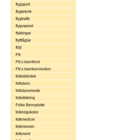
flygsport
flygteknik
flygtrafik
flygvapnet
flyktingar
flyttfåglar
flöjt
FN
FN:s barnfond
FN:s barnkonvention
folkbibliotek
folkdans
folkdansmusik
folkdiktning
Folke Bernadotte
folkhögskolor
folkmedicin
folkminnen
folkmord