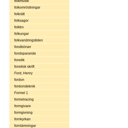
folkmusik
folkomröstningar
folkrätt
folksagor
folktro
folkungar
folkvandringstiden
fondbörser
fondsparande
fonetik
fonetisk skrift
Ford, Henry
fordon
fordonsteknik
Formel 1
formelracing
formgivare
formgivning
fornkyrkan
fornlämningar