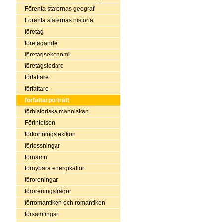
Förenta staternas geografi
Förenta staternas historia
företag
företagande
företagsekonomi
företagsledare
författare
författare
författarporträtt
förhistoriska människan
Förintelsen
förkortningslexikon
förlossningar
förnamn
förnybara energikällor
föroreningar
föroreningsfrågor
förromantiken och romantiken
församlingar