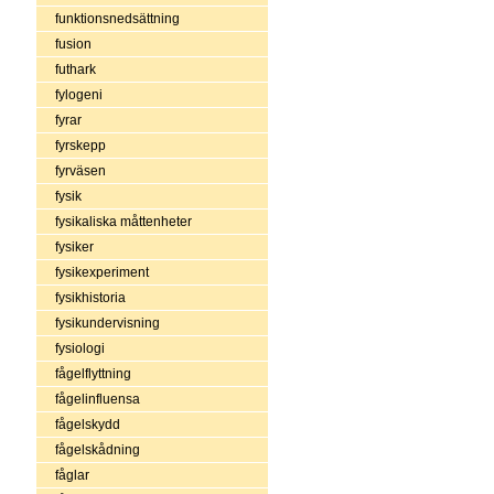
funktionsnedsättning
fusion
futhark
fylogeni
fyrar
fyrskepp
fyrväsen
fysik
fysikaliska måttenheter
fysiker
fysikexperiment
fysikhistoria
fysikundervisning
fysiologi
fågelflyttning
fågelinfluensa
fågelskydd
fågelskådning
fåglar