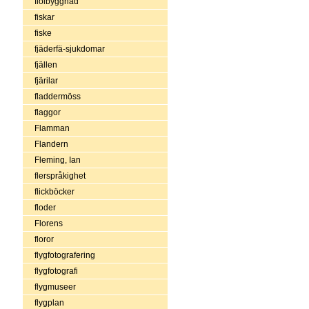
fiolbyggnad
fiskar
fiske
fjäderfä-sjukdomar
fjällen
fjärilar
fladdermöss
flaggor
Flamman
Flandern
Fleming, Ian
flerspråkighet
flickböcker
floder
Florens
floror
flygfotografering
flygfotografi
flygmuseer
flygplan