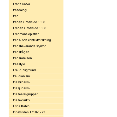
Franz Kafka
fraseologi
fred
freden i Roskilde 1658
Freden i Roskilde 1658
Fredmans epistlar
freds- och konfliktforskning
fredsbevarande styrkor
fredsfrågan
fredsrörelsen
freestyle
Freud, Sigmund
freudianism
fria bildarkiv
fria ljudarkiv
fria teatergrupper
fria textarkiv
Frida Kahlo
frihetstiden 1718-1772