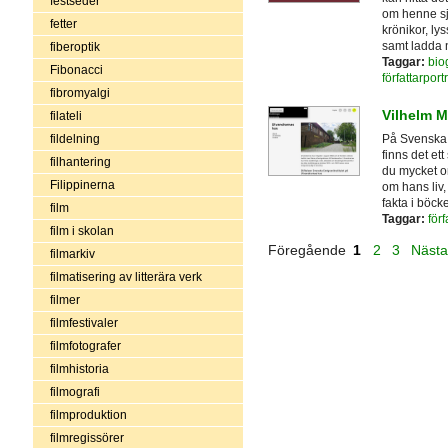
festseder
om henne sj
fetter
krönikor, ly
samt ladda 
fiberoptik
Taggar:
biog
Fibonacci
författarportr
fibromyalgi
Vilhelm 
filateli
På Svenska E
fildelning
finns det ett
filhantering
du mycket om
Filippinerna
om hans liv
fakta i böc
film
Taggar:
förf
film i skolan
Föregående
1
2
3
Näst
filmarkiv
filmatisering av litterära verk
filmer
filmfestivaler
filmfotografer
filmhistoria
filmografi
filmproduktion
filmregissörer