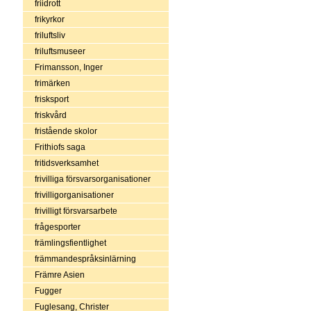
friidrott
frikyrkor
friluftsliv
friluftsmuseer
Frimansson, Inger
frimärken
frisksport
friskvård
fristående skolor
Frithiofs saga
fritidsverksamhet
frivilliga försvarsorganisationer
frivilligorganisationer
frivilligt försvarsarbete
frågesporter
främlingsfientlighet
främmandespråksinlärning
Främre Asien
Fugger
Fuglesang, Christer