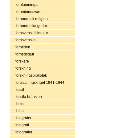
fornlämningar
fornminnesvård
fornnordisk religion
fornnordiska gudar
fornsvensk litteratur
fornsvenska
forntiden
forntidsdjur
forskare
forskning
forskningsbibliotek
fortsättningskriget 1941-1944
fossil
fossila bränslen
foster
fotboll
fotografer
fotografi
fotografier