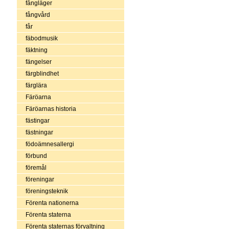
fångläger
fångvård
får
fäbodmusik
fäktning
fängelser
färgblindhet
färglära
Färöarna
Färöarnas historia
fästingar
fästningar
födoämnesallergi
förbund
föremål
föreningar
föreningsteknik
Förenta nationerna
Förenta staterna
Förenta staternas förvaltning