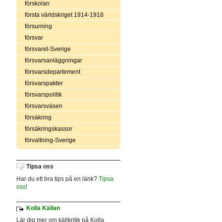
förskolan
första världskriget 1914-1918
försurning
försvar
försvaret-Sverige
försvarsanläggningar
försvarsdepartement
försvarspakter
försvarspolitik
försvarsväsen
försäkring
försäkringskassor
förvaltning-Sverige
Tipsa oss
Har du ett bra tips på en länk?
Tipsa
oss!
Kolla Källan
Lär dig mer om källkritik på Kolla