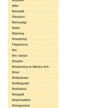
festseder
fetter
fiberoptik
Fibonacci
fibromyalgi
filateli
fildelning
filhantering
Filippinerna
film
film i skolan
filmarkiv
filmatisering av litterära verk
filmer
filmfestivaler
filmfotografer
filmhistoria
filmografi
filmproduktion
filmregissörer