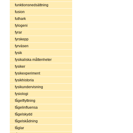
funktionsnedsättning
fusion
futhark
fylogeni
fyrar
fyrskepp
fyrväsen
fysik
fysikaliska måttenheter
fysiker
fysikexperiment
fysikhistoria
fysikundervisning
fysiologi
fågelflyttning
fågelinfluensa
fågelskydd
fågelskådning
fåglar