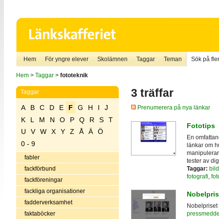
Hem
För yngre elever
Skolämnen
Taggar
Teman
Sök på fler
Hem
>
Taggar
>
fototeknik
3 träffar
Taggar
A
B
C
D
E
F
G
H
I
J
Prenumerera på nya länkar
K
L
M
N
O
P
Q
R
S
T
Fototips
U
V
W
X
Y
Z
Å
Ä
Ö
En omfattand
0 - 9
länkar om hu
manipulerar 
fabler
tester av di
Taggar:
bil
fackförbund
fotografi
,
fot
fackföreningar
fackliga organisationer
Nobelpris
fadderverksamhet
Nobelpriset 
faktaböcker
pressmedde