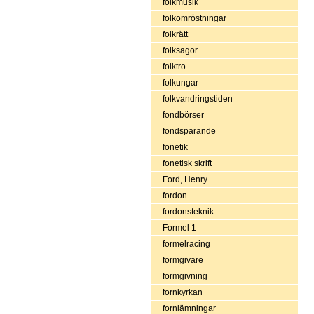
folkmusik
folkomröstningar
folkrätt
folksagor
folktro
folkungar
folkvandringstiden
fondbörser
fondsparande
fonetik
fonetisk skrift
Ford, Henry
fordon
fordonsteknik
Formel 1
formelracing
formgivare
formgivning
fornkyrkan
fornlämningar