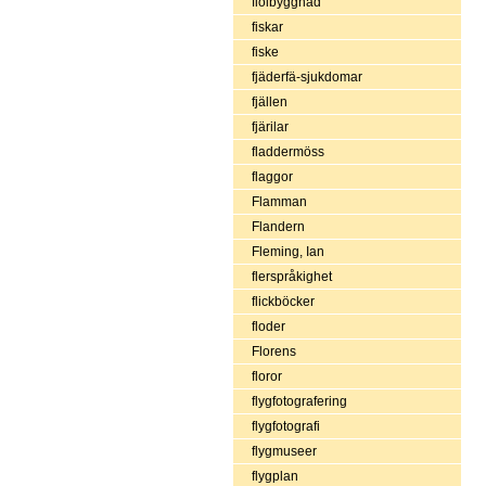
fiolbyggnad
fiskar
fiske
fjäderfä-sjukdomar
fjällen
fjärilar
fladdermöss
flaggor
Flamman
Flandern
Fleming, Ian
flerspråkighet
flickböcker
floder
Florens
floror
flygfotografering
flygfotografi
flygmuseer
flygplan