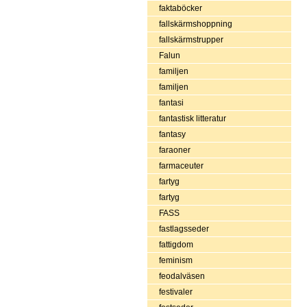
faktaböcker
fallskärmshoppning
fallskärmstrupper
Falun
familjen
familjen
fantasi
fantastisk litteratur
fantasy
faraoner
farmaceuter
fartyg
fartyg
FASS
fastlagsseder
fattigdom
feminism
feodalväsen
festivaler