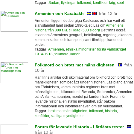
Taggar:
Sudan
,
flyktingar
,
folkmord
,
konflikter
,
krig
,
spel
Armenien och Karabakh
från 13 år
Armenien ligger i det bergiga Kaukasus och har varit ett
självständigt land sedan 1990-talet. Läs om
Armeniens
historia från 800 f.Kr. till idag (500 sidor)!
Det finns också
texter om Armeniens geografi, befolkning, regering, ekonomi,
kommunikation och transport, samt filmklipp, kartor och
bilder.
Taggar:
Armenien
,
etniska minoriteter
,
första världskriget
1914-1918
,
folkmord
,
kartor
Folkmord och brott mot mänskligheten
från
10 år
Här finns artiklar och skolmaterial om folkmord och brott mot
mänskligheten som begåtts under historien. Läs bland annat
om Förintelsen, kommunistiska regimers brott mot
mänskligheten, folkmorden i Rwanda, Srebrenica, Armenien
och Anfall-kampanjen, mordet på kurder i Irak. Forum för
levande historia, en statlig myndighet, står bakom
informationen och informerar även om sin verksamhet.
Taggar:
brott mot mänskligheten
,
folkmord
,
historia
,
konflikter
,
statliga myndigheter
Forum för levande Historia - Lättlästa texter
från 10 år