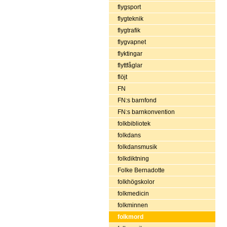
flygsport
flygteknik
flygtrafik
flygvapnet
flyktingar
flyttfåglar
flöjt
FN
FN:s barnfond
FN:s barnkonvention
folkbibliotek
folkdans
folkdansmusik
folkdiktning
Folke Bernadotte
folkhögskolor
folkmedicin
folkminnen
folkmord