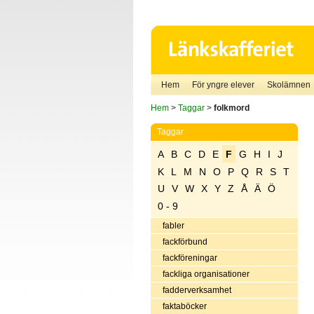
Hem
För yngre elever
Skolämnen
Hem
>
Taggar
>
folkmord
Taggar
A
B
C
D
E
F
G
H
I
J
K
L
M
N
O
P
Q
R
S
T
U
V
W
X
Y
Z
Å
Ä
Ö
0 - 9
fabler
fackförbund
fackföreningar
fackliga organisationer
fadderverksamhet
faktaböcker