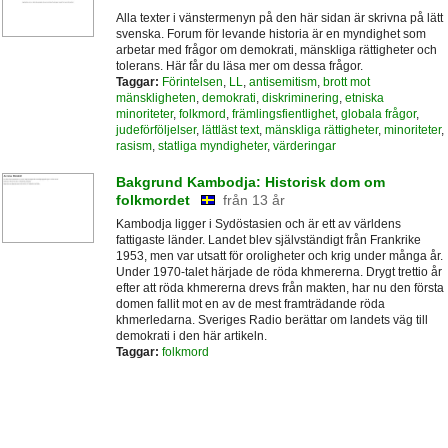
Alla texter i vänstermenyn på den här sidan är skrivna på lätt
svenska. Forum för levande historia är en myndighet som
arbetar med frågor om demokrati, mänskliga rättigheter och
tolerans. Här får du läsa mer om dessa frågor.
Taggar:
Förintelsen
,
LL
,
antisemitism
,
brott mot
mänskligheten
,
demokrati
,
diskriminering
,
etniska
minoriteter
,
folkmord
,
främlingsfientlighet
,
globala frågor
,
judeförföljelser
,
lättläst text
,
mänskliga rättigheter
,
minoriteter
,
rasism
,
statliga myndigheter
,
värderingar
Bakgrund Kambodja: Historisk dom om
folkmordet
från 13 år
Kambodja ligger i Sydöstasien och är ett av världens
fattigaste länder. Landet blev självständigt från Frankrike
1953, men var utsatt för oroligheter och krig under många år.
Under 1970-talet härjade de röda khmererna. Drygt trettio år
efter att röda khmererna drevs från makten, har nu den första
domen fallit mot en av de mest framträdande röda
khmerledarna. Sveriges Radio berättar om landets väg till
demokrati i den här artikeln.
Taggar:
folkmord