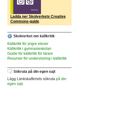
Ladda ner Skolverkets Creative
Commons-guide
.
Skolverket om källkritik
Källkritik för yngre elever
Källkritik i gymnasieskolan
Guide för källkritik för lärare
Resurser för undervisning i källkritik
Sökruta på din egen sajt
Lägg Länkskafferiets sökruta
på din
egen sajt
.