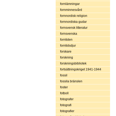
fornlämningar
fornminnesvård
fornnordisk religion
fornnordiska gudar
fornsvensk litteratur
fornsvenska
forntiden
forntidsdjur
forskare
forskning
forskningsbibliotek
fortsättningskriget 1941-1944
fossil
fossila bränslen
foster
fotboll
fotografer
fotografi
fotografier