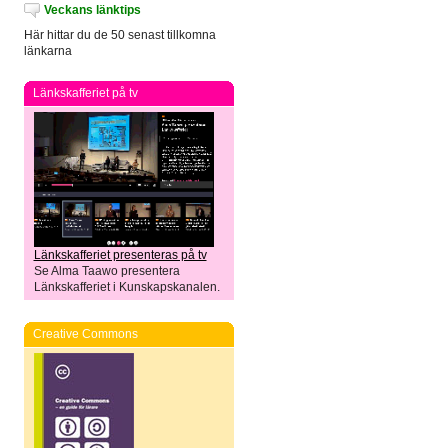
Veckans länktips
Här hittar du de 50 senast tillkomna
länkarna
Länkskafferiet på tv
Länkskafferiet presenteras på tv
Se Alma Taawo presentera
Länkskafferiet i Kunskapskanalen.
Creative Commons