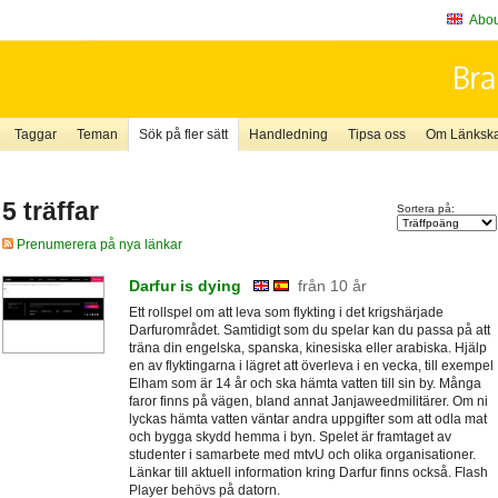
About
Taggar
Teman
Sök på fler sätt
Handledning
Tipsa oss
Om Länkskaf
5 träffar
Sortera på:
Prenumerera på nya länkar
Darfur is dying
från 10 år
Ett rollspel om att leva som flykting i det krigshärjade
Darfurområdet. Samtidigt som du spelar kan du passa på att
träna din engelska, spanska, kinesiska eller arabiska. Hjälp
en av flyktingarna i lägret att överleva i en vecka, till exempel
Elham som är 14 år och ska hämta vatten till sin by. Många
faror finns på vägen, bland annat Janjaweedmilitärer. Om ni
lyckas hämta vatten väntar andra uppgifter som att odla mat
och bygga skydd hemma i byn. Spelet är framtaget av
studenter i samarbete med mtvU och olika organisationer.
Länkar till aktuell information kring Darfur finns också. Flash
Player behövs på datorn.