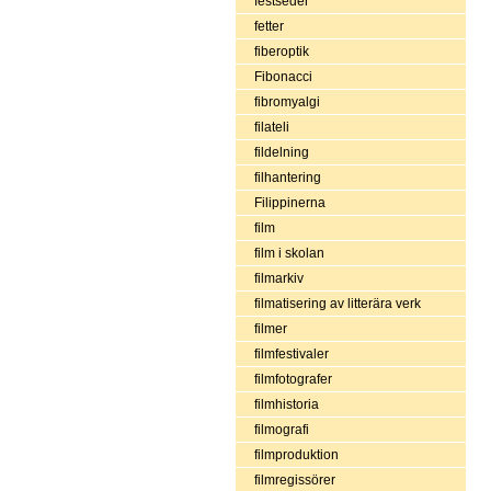
festseder
fetter
fiberoptik
Fibonacci
fibromyalgi
filateli
fildelning
filhantering
Filippinerna
film
film i skolan
filmarkiv
filmatisering av litterära verk
filmer
filmfestivaler
filmfotografer
filmhistoria
filmografi
filmproduktion
filmregissörer