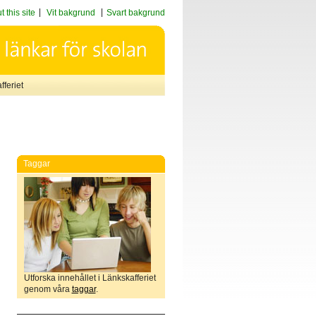
 this site
Vit bakgrund
Svart bakgrund
feriet
Taggar
Utforska innehållet i Länkskafferiet
genom våra
taggar
.