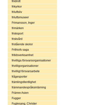
friidrott
frikyrkor
friluftsliv
friluftsmuseer
Frimansson, Inger
frimärken
frisksport
friskvård
fristående skolor
Frithiofs saga
fritidsverksamhet
frivilliga försvarsorganisationer
frivilligorganisationer
frivilligt försvarsarbete
frågesporter
främlingsfientlighet
främmandespråksinlärning
Främre Asien
Fugger
Fuglesang, Christer