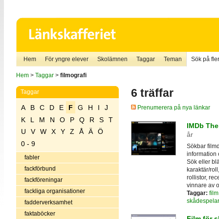
Hem
För yngre elever
Skolämnen
Taggar
Teman
Sök på fler
Hem
>
Taggar
>
filmografi
6 träffar
Taggar
A
B
C
D
E
F
G
H
I
J
Prenumerera på nya länkar
K
L
M
N
O
P
Q
R
S
T
IMDb The 
U
V
W
X
Y
Z
Å
Ä
Ö
år
0 - 9
Sökbar filmd
information 
fabler
Sök eller bl
fackförbund
karaktär/rol
rollistor, r
fackföreningar
vinnare av o
fackliga organisationer
Taggar:
film
skådespela
fadderverksamhet
faktaböcker
Film för 