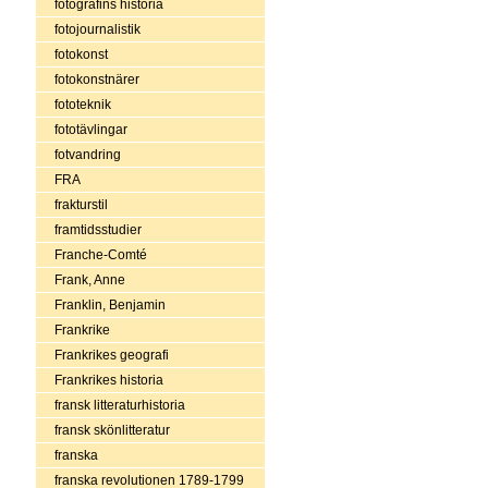
fotografins historia
fotojournalistik
fotokonst
fotokonstnärer
fototeknik
fototävlingar
fotvandring
FRA
frakturstil
framtidsstudier
Franche-Comté
Frank, Anne
Franklin, Benjamin
Frankrike
Frankrikes geografi
Frankrikes historia
fransk litteraturhistoria
fransk skönlitteratur
franska
franska revolutionen 1789-1799