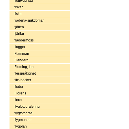
fiolbyggnad
fiskar
fiske
fjäderfä-sjukdomar
fjällen
fjärilar
fladdermöss
flaggor
Flamman
Flandern
Fleming, Ian
flerspråkighet
flickböcker
floder
Florens
floror
flygfotografering
flygfotografi
flygmuseer
flygplan