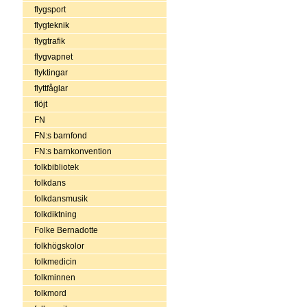
flygsport
flygteknik
flygtrafik
flygvapnet
flyktingar
flyttfåglar
flöjt
FN
FN:s barnfond
FN:s barnkonvention
folkbibliotek
folkdans
folkdansmusik
folkdiktning
Folke Bernadotte
folkhögskolor
folkmedicin
folkminnen
folkmord