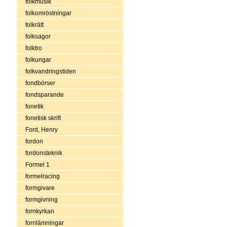
folkmusik
folkomröstningar
folkrätt
folksagor
folktro
folkungar
folkvandringstiden
fondbörser
fondsparande
fonetik
fonetisk skrift
Ford, Henry
fordon
fordonsteknik
Formel 1
formelracing
formgivare
formgivning
fornkyrkan
fornlämningar