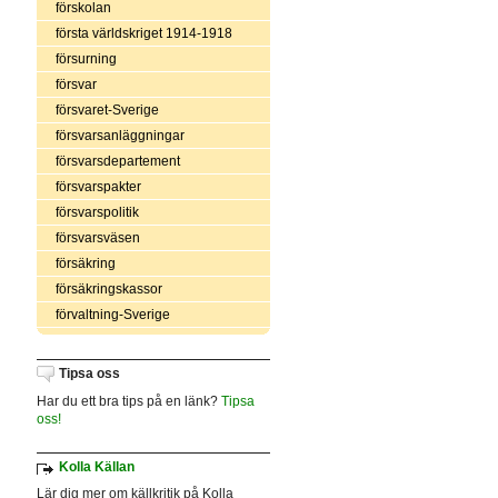
förskolan
första världskriget 1914-1918
försurning
försvar
försvaret-Sverige
försvarsanläggningar
försvarsdepartement
försvarspakter
försvarspolitik
försvarsväsen
försäkring
försäkringskassor
förvaltning-Sverige
Tipsa oss
Har du ett bra tips på en länk?
Tipsa
oss!
Kolla Källan
Lär dig mer om källkritik på Kolla