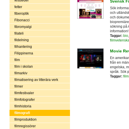
festseder
Svensk F
fetter
Sök informa
och utländsk
fiberoptik
och dokument
Fibonacci
biopremiäre
sökning på 
fibromyalgi
information
filateli
Taggar:
bio
fildelning
filmvetensk
filhantering
Movie Re
Filippinerna
En amerikan
film
från en mängd
film i skolan
engelska, me
språk. Sök på
filmarkiv
Taggar:
film
filmatisering av litterära verk
filmer
filmfestivaler
filmfotografer
filmhistoria
filmografi
filmproduktion
filmregissörer