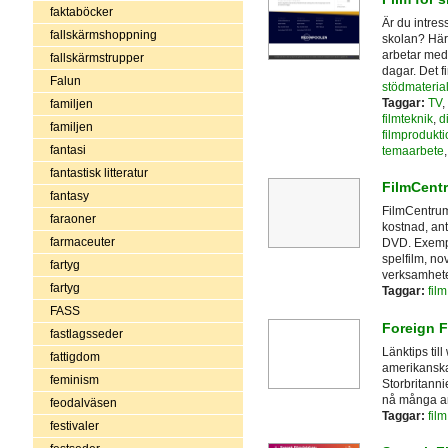
faktaböcker
Är du intres
fallskärmshoppning
skolan? Här 
arbetar med 
fallskärmstrupper
dagar. Det 
Falun
stödmaterial
Taggar:
TV
,
familjen
filmteknik
,
di
familjen
filmprodukti
fantasi
temaarbete
fantastisk litteratur
FilmCent
fantasy
FilmCentrum
faraoner
kostnad, an
farmaceuter
DVD. Exempe
spelfilm, no
fartyg
verksamhete
fartyg
Taggar:
film
FASS
Foreign F
fastlagsseder
Länktips til
fattigdom
amerikanska 
feminism
Storbritann
nå många an
feodalväsen
Taggar:
film
festivaler