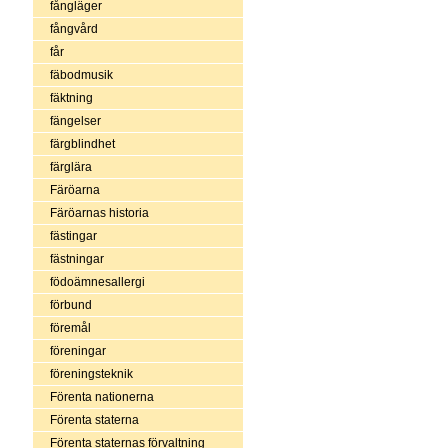
fångläger
fångvård
får
fäbodmusik
fäktning
fängelser
färgblindhet
färglära
Färöarna
Färöarnas historia
fästingar
fästningar
födoämnesallergi
förbund
föremål
föreningar
föreningsteknik
Förenta nationerna
Förenta staterna
Förenta staternas förvaltning