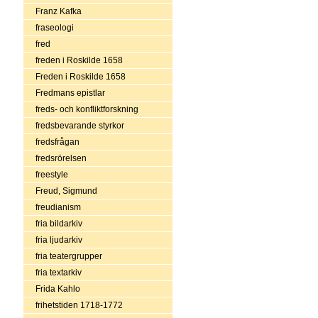
Franz Kafka
fraseologi
fred
freden i Roskilde 1658
Freden i Roskilde 1658
Fredmans epistlar
freds- och konfliktforskning
fredsbevarande styrkor
fredsfrågan
fredsrörelsen
freestyle
Freud, Sigmund
freudianism
fria bildarkiv
fria ljudarkiv
fria teatergrupper
fria textarkiv
Frida Kahlo
frihetstiden 1718-1772