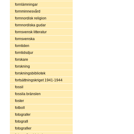
fornlämningar
fornminnesvård
fornnordisk religion
fornnordiska gudar
fornsvensk litteratur
fornsvenska
forntiden
forntidsdjur
forskare
forskning
forskningsbibliotek
fortsättningskriget 1941-1944
fossil
fossila bränslen
foster
fotboll
fotografer
fotografi
fotografier