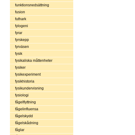
funktionsnedsättning
fusion
futhark
fylogeni
fyrar
fyrskepp
fyrväsen
fysik
fysikaliska måttenheter
fysiker
fysikexperiment
fysikhistoria
fysikundervisning
fysiologi
fågelflyttning
fågelinfluensa
fågelskydd
fågelskådning
fåglar