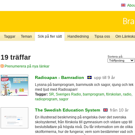
About
Taggar
Teman
Sök på fler sätt
Handledning
Tipsa oss
Om Länkskaf
19 träffar
Sortera på:
Prenumerera på nya länkar
Radioapan - Barnradion
upp till 9 år
Lyssna på barnprogram, barnmusik och sagor, sjung och lek
med ljud med Radioapan!
Taggar:
SR
,
Sveriges Radio
,
barnprogram
,
förskolan
,
radio
,
radioprogram
,
sagor
The Swedish Education System
från 10 år
En illustrerad beskrivning på engelska över det svenska
skolsystemet, från förskola till gymnasium och vidare upp till
beslutsfattare på högsta nivå. Du får information om de olika
skolformerna, hur de fungerar, vem som bestämmer vad och