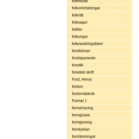
folkmusik
folkomröstningar
folkrätt
folksagor
folktro
folkungar
folkvandringstiden
fondbörser
fondsparande
fonetik
fonetisk skrift
Ford, Henry
fordon
fordonsteknik
Formel 1
formelracing
formgivare
formgivning
fornkyrkan
fornlämningar