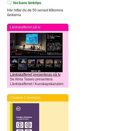
Veckans länktips
Här hittar du de 50 senast tillkomna
länkarna
Länkskafferiet på tv
Länkskafferiet presenteras på tv
Se Alma Taawo presentera
Länkskafferiet i Kunskapskanalen.
Creative Commons