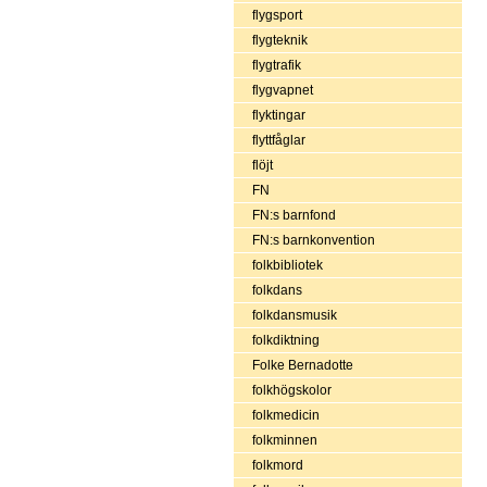
flygsport
flygteknik
flygtrafik
flygvapnet
flyktingar
flyttfåglar
flöjt
FN
FN:s barnfond
FN:s barnkonvention
folkbibliotek
folkdans
folkdansmusik
folkdiktning
Folke Bernadotte
folkhögskolor
folkmedicin
folkminnen
folkmord