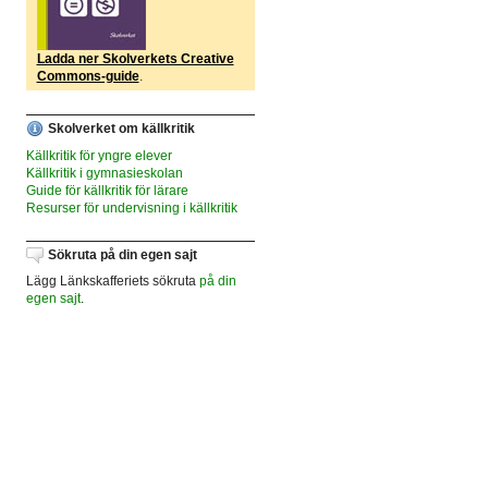
Ladda ner Skolverkets Creative
Commons-guide
.
Skolverket om källkritik
Källkritik för yngre elever
Källkritik i gymnasieskolan
Guide för källkritik för lärare
Resurser för undervisning i källkritik
Sökruta på din egen sajt
Lägg Länkskafferiets sökruta
på din
egen sajt
.