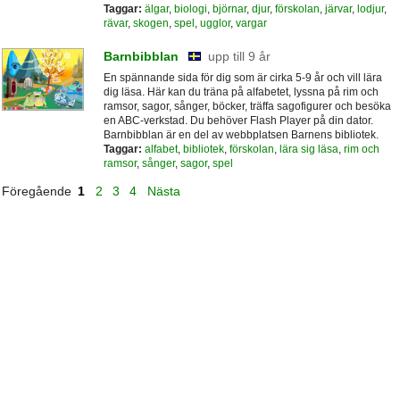
Taggar:
älgar
,
biologi
,
björnar
,
djur
,
förskolan
,
järvar
,
lodjur
,
rävar
,
skogen
,
spel
,
ugglor
,
vargar
Barnbibblan
upp till 9 år
En spännande sida för dig som är cirka 5-9 år och vill lära
dig läsa. Här kan du träna på alfabetet, lyssna på rim och
ramsor, sagor, sånger, böcker, träffa sagofigurer och besöka
en ABC-verkstad. Du behöver Flash Player på din dator.
Barnbibblan är en del av webbplatsen Barnens bibliotek.
Taggar:
alfabet
,
bibliotek
,
förskolan
,
lära sig läsa
,
rim och
ramsor
,
sånger
,
sagor
,
spel
Föregående
1
2
3
4
Nästa