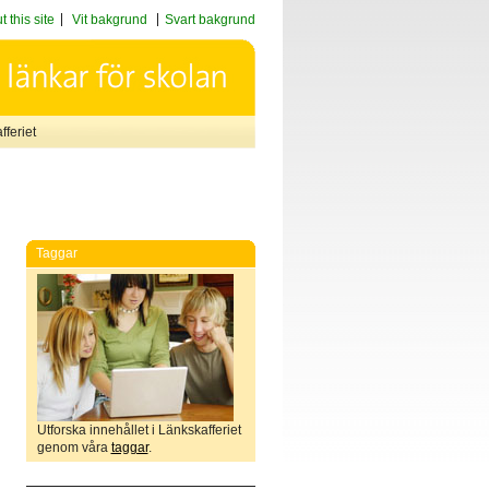
 this site
Vit bakgrund
Svart bakgrund
feriet
Taggar
Utforska innehållet i Länkskafferiet
genom våra
taggar
.