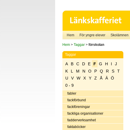
Hem
För yngre elever
Skolämnen
Hem
>
Taggar
>
förskolan
Taggar
A
B
C
D
E
F
G
H
I
J
K
L
M
N
O
P
Q
R
S
T
U
V
W
X
Y
Z
Å
Ä
Ö
0 - 9
fabler
fackförbund
fackföreningar
fackliga organisationer
fadderverksamhet
faktaböcker