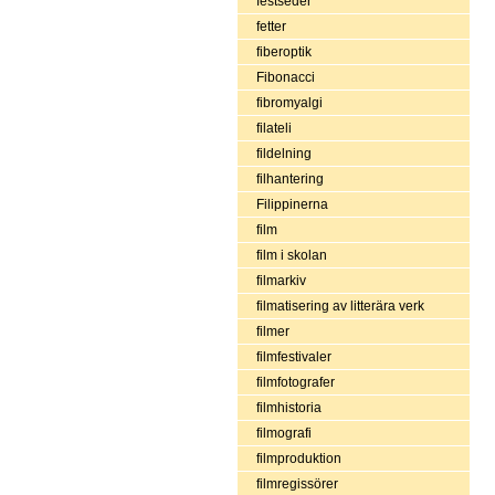
festseder
fetter
fiberoptik
Fibonacci
fibromyalgi
filateli
fildelning
filhantering
Filippinerna
film
film i skolan
filmarkiv
filmatisering av litterära verk
filmer
filmfestivaler
filmfotografer
filmhistoria
filmografi
filmproduktion
filmregissörer