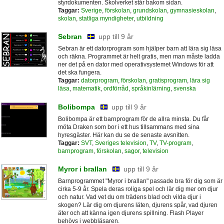
styrdokumenten. Skolverket står bakom sidan.
Taggar:
Sverige
,
förskolan
,
grundskolan
,
gymnasieskolan
,
skolan
,
statliga myndigheter
,
utbildning
Sebran
upp till 9 år
Sebran är ett datorprogram som hjälper barn att lära sig läsa
och räkna. Programmet är helt gratis, men man måste ladda
ner det på en dator med operativsystemet Windows för att
det ska fungera.
Taggar:
datorprogram
,
förskolan
,
gratisprogram
,
lära sig
läsa
,
matematik
,
ordförråd
,
språkinlärning
,
svenska
Bolibompa
upp till 9 år
Bolibompa är ett barnprogram för de allra minsta. Du får
möta Draken som bor i ett hus tillsammans med sina
hyresgäster. Här kan du se de senaste avsnitten.
Taggar:
SVT
,
Sveriges television
,
TV
,
TV-program
,
barnprogram
,
förskolan
,
sagor
,
television
Myror i brallan
upp till 9 år
Barnprogrammet "Myror i brallan" passade bra för dig som är
cirka 5-9 år. Spela deras roliga spel och lär dig mer om djur
och natur. Vad vet du om trädens blad och vilda djur i
skogen? Lär dig om djurens läten, djurens spår, vad djuren
äter och att känna igen djurens spillning. Flash Player
behövs i webbläsaren.