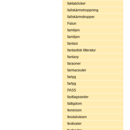
faktaböcker
fallskärmshoppning
fallskärmstrupper
Falun
familjen
familjen
fantasi
fantastisk litteratur
fantasy
faraoner
farmaceuter
fartyg
fartyg
FASS
fastlagsseder
fattigdom
feminism
feodalväsen
festivaler