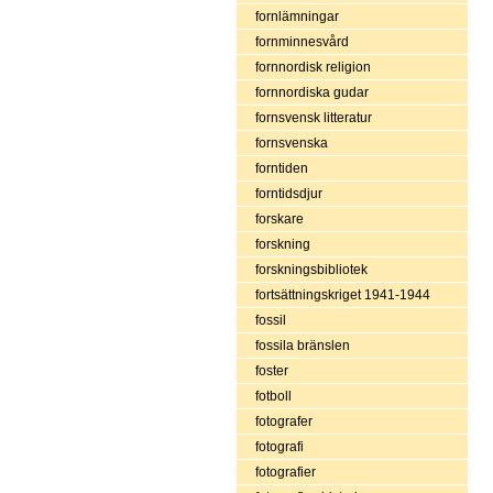
fornlämningar
fornminnesvård
fornnordisk religion
fornnordiska gudar
fornsvensk litteratur
fornsvenska
forntiden
forntidsdjur
forskare
forskning
forskningsbibliotek
fortsättningskriget 1941-1944
fossil
fossila bränslen
foster
fotboll
fotografer
fotografi
fotografier