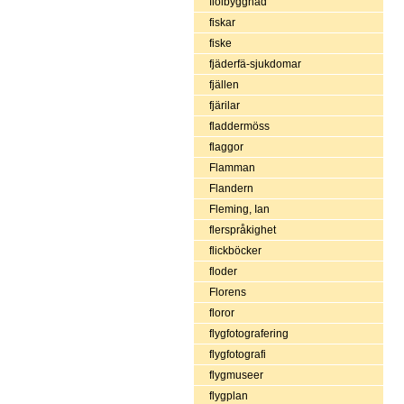
fiolbyggnad
fiskar
fiske
fjäderfä-sjukdomar
fjällen
fjärilar
fladdermöss
flaggor
Flamman
Flandern
Fleming, Ian
flerspråkighet
flickböcker
floder
Florens
floror
flygfotografering
flygfotografi
flygmuseer
flygplan