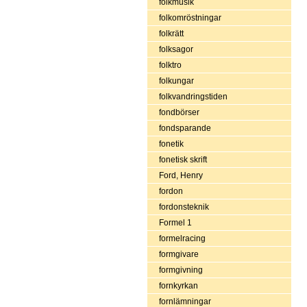
folkmusik
folkomröstningar
folkrätt
folksagor
folktro
folkungar
folkvandringstiden
fondbörser
fondsparande
fonetik
fonetisk skrift
Ford, Henry
fordon
fordonsteknik
Formel 1
formelracing
formgivare
formgivning
fornkyrkan
fornlämningar