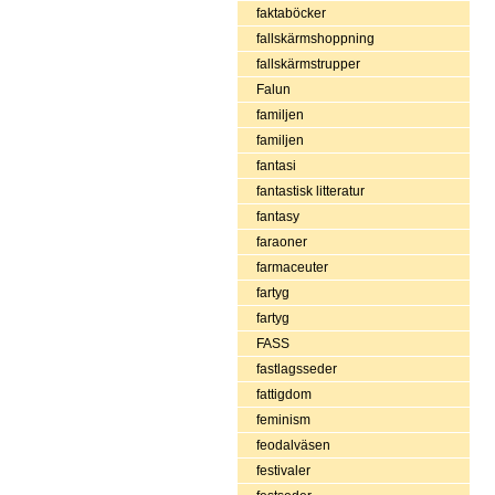
faktaböcker
fallskärmshoppning
fallskärmstrupper
Falun
familjen
familjen
fantasi
fantastisk litteratur
fantasy
faraoner
farmaceuter
fartyg
fartyg
FASS
fastlagsseder
fattigdom
feminism
feodalväsen
festivaler