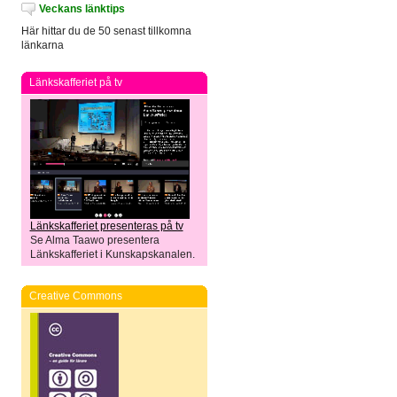
Veckans länktips
Här hittar du de 50 senast tillkomna
länkarna
Länkskafferiet på tv
Länkskafferiet presenteras på tv
Se Alma Taawo presentera
Länkskafferiet i Kunskapskanalen.
Creative Commons