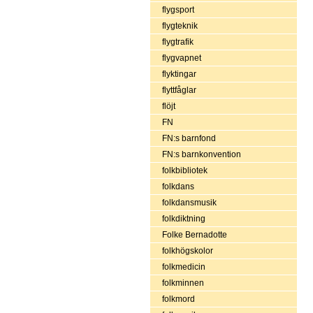
flygsport
flygteknik
flygtrafik
flygvapnet
flyktingar
flyttfåglar
flöjt
FN
FN:s barnfond
FN:s barnkonvention
folkbibliotek
folkdans
folkdansmusik
folkdiktning
Folke Bernadotte
folkhögskolor
folkmedicin
folkminnen
folkmord