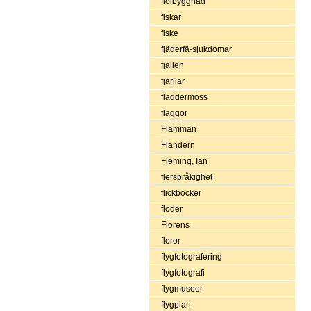
fiolbyggnad
fiskar
fiske
fjäderfä-sjukdomar
fjällen
fjärilar
fladdermöss
flaggor
Flamman
Flandern
Fleming, Ian
flerspråkighet
flickböcker
floder
Florens
floror
flygfotografering
flygfotografi
flygmuseer
flygplan