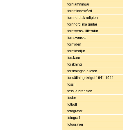
fornlämningar
fornminnesvård
fornnordisk religion
fornnordiska gudar
fornsvensk litteratur
fornsvenska
forntiden
forntidsdjur
forskare
forskning
forskningsbibliotek
fortsättningskriget 1941-1944
fossil
fossila bränslen
foster
fotboll
fotografer
fotografi
fotografier