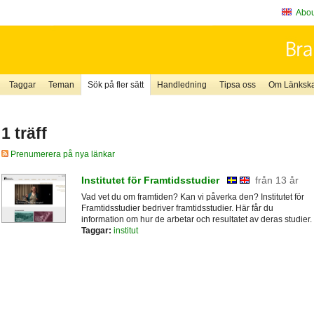
About
Taggar
Teman
Sök på fler sätt
Handledning
Tipsa oss
Om Länkskaf
1 träff
Prenumerera på nya länkar
Institutet för Framtidsstudier
från 13 år
Vad vet du om framtiden? Kan vi påverka den? Institutet för
Framtidsstudier bedriver framtidsstudier. Här får du
information om hur de arbetar och resultatet av deras studier.
Taggar:
institut