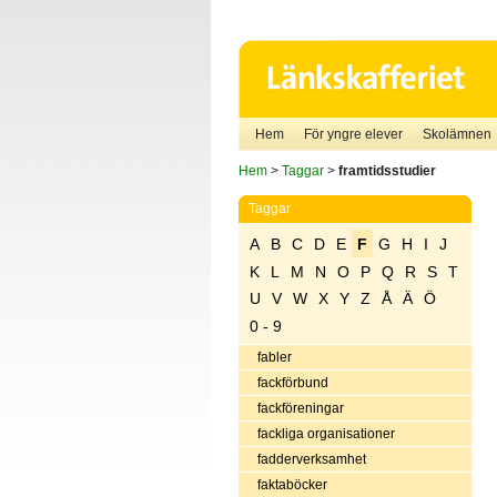
Hem
För yngre elever
Skolämnen
Hem
>
Taggar
>
framtidsstudier
Taggar
A
B
C
D
E
F
G
H
I
J
K
L
M
N
O
P
Q
R
S
T
U
V
W
X
Y
Z
Å
Ä
Ö
0 - 9
fabler
fackförbund
fackföreningar
fackliga organisationer
fadderverksamhet
faktaböcker