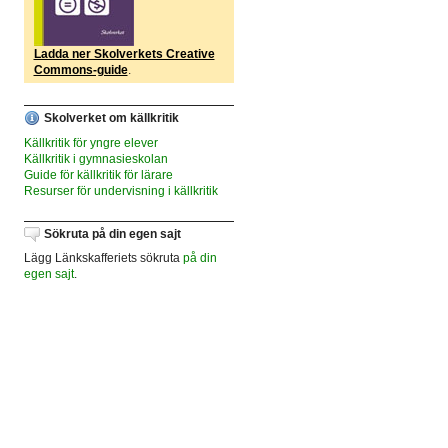
Ladda ner Skolverkets Creative
Commons-guide
.
Skolverket om källkritik
Källkritik för yngre elever
Källkritik i gymnasieskolan
Guide för källkritik för lärare
Resurser för undervisning i källkritik
Sökruta på din egen sajt
Lägg Länkskafferiets sökruta
på din
egen sajt
.