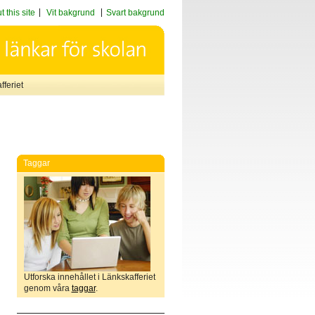
 this site
Vit bakgrund
Svart bakgrund
feriet
Taggar
Utforska innehållet i Länkskafferiet
genom våra
taggar
.