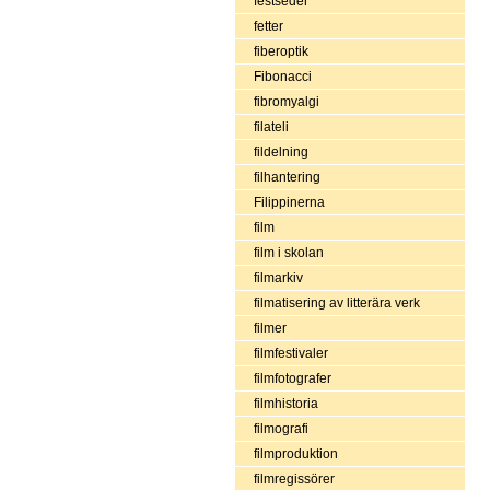
festseder
fetter
fiberoptik
Fibonacci
fibromyalgi
filateli
fildelning
filhantering
Filippinerna
film
film i skolan
filmarkiv
filmatisering av litterära verk
filmer
filmfestivaler
filmfotografer
filmhistoria
filmografi
filmproduktion
filmregissörer