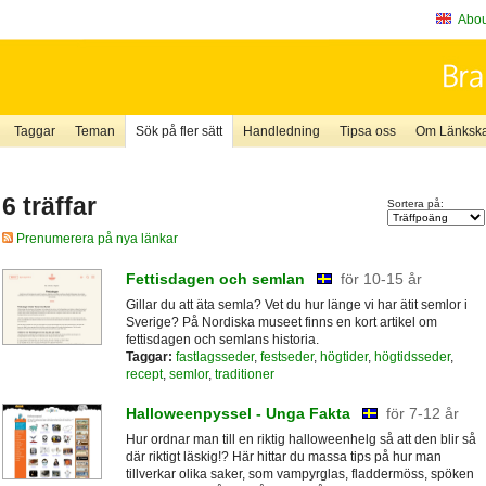
About
Taggar
Teman
Sök på fler sätt
Handledning
Tipsa oss
Om Länkskaf
6 träffar
Sortera på:
Prenumerera på nya länkar
Fettisdagen och semlan
för 10-15 år
Gillar du att äta semla? Vet du hur länge vi har ätit semlor i
Sverige? På Nordiska museet finns en kort artikel om
fettisdagen och semlans historia.
Taggar:
fastlagsseder
,
festseder
,
högtider
,
högtidsseder
,
recept
,
semlor
,
traditioner
Halloweenpyssel - Unga Fakta
för 7-12 år
Hur ordnar man till en riktig halloweenhelg så att den blir så
där riktigt läskig!? Här hittar du massa tips på hur man
tillverkar olika saker, som vampyrglas, fladdermöss, spöken