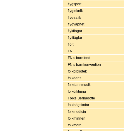
flygsport
flygteknik
flygtrafik
flygvapnet
flyktingar
flyttfåglar
flöjt
FN
FN:s barnfond
FN:s barnkonvention
folkbibliotek
folkdans
folkdansmusik
folkdiktning
Folke Bernadotte
folkhögskolor
folkmedicin
folkminnen
folkmord