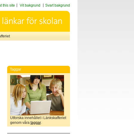
 this site
Vit bakgrund
Svart bakgrund
feriet
Taggar
Utforska innehållet i Länkskafferiet
genom våra
taggar
.