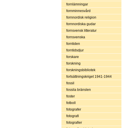
fornlämningar
fornminnesvård
fornnordisk religion
fornnordiska gudar
fornsvensk litteratur
fornsvenska
forntiden
forntidsdjur
forskare
forskning
forskningsbibliotek
fortsättningskriget 1941-1944
fossil
fossila bränslen
foster
fotboll
fotografer
fotografi
fotografier