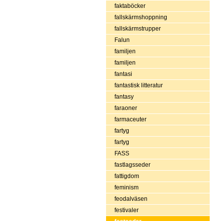
faktaböcker
fallskärmshoppning
fallskärmstrupper
Falun
familjen
familjen
fantasi
fantastisk litteratur
fantasy
faraoner
farmaceuter
fartyg
fartyg
FASS
fastlagsseder
fattigdom
feminism
feodalväsen
festivaler