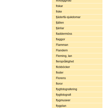
fiolbyggnad
fiskar
fiske
fjäderfä-sjukdomar
fjällen
fjärilar
fladdermöss
flaggor
Flamman
Flandern
Fleming, Ian
flerspråkighet
flickböcker
floder
Florens
floror
flygfotografering
flygfotografi
flygmuseer
flygplan