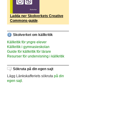
Ladda ner Skolverkets Creative
Commons-guide
.
Skolverket om källkritik
Källkritik för yngre elever
Källkritik i gymnasieskolan
Guide för källkritik för lärare
Resurser för undervisning i källkritik
Sökruta på din egen sajt
Lägg Länkskafferiets sökruta
på din
egen sajt
.