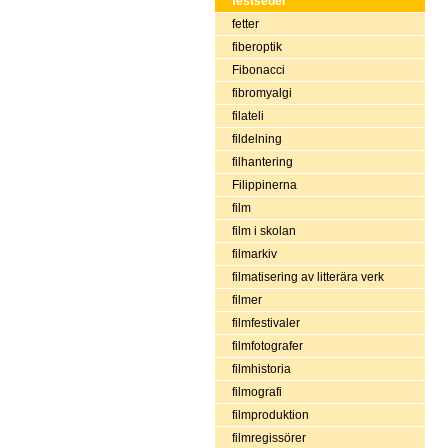
festseder
fetter
fiberoptik
Fibonacci
fibromyalgi
filateli
fildelning
filhantering
Filippinerna
film
film i skolan
filmarkiv
filmatisering av litterära verk
filmer
filmfestivaler
filmfotografer
filmhistoria
filmografi
filmproduktion
filmregissörer