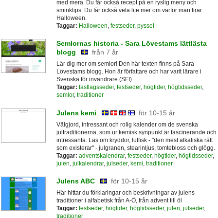
med mera. Du får också recept på en ryslig meny och
sminktips. Du får också veta lite mer om varför man firar
Halloween.
Taggar:
Halloween
,
festseder
,
pyssel
Semlornas historia - Sara Lövestams lättlästa
blogg
från 7 år
Lär dig mer om semlor! Den här texten finns på Sara
Lövestams blogg. Hon är författare och har varit lärare i
Svenska för invandrare (SFI).
Taggar:
fastlagsseder
,
festseder
,
högtider
,
högtidsseder
,
semlor
,
traditioner
Julens kemi
för 10-15 år
Välgjord, intressant och rolig kalender om de svenska
jultraditionerna, som ur kemisk synpunkt är fascinerande och
intressanta. Läs om kryddor, lutfisk - "den mest alkaliska rätt
som existerar" - julgranen, stearinljus, tomtebloss och glögg.
Taggar:
adventskalendrar
,
festseder
,
högtider
,
högtidsseder
,
julen
,
julkalendrar
,
julseder
,
kemi
,
traditioner
Julens ABC
för 10-15 år
Här hittar du förklaringar och beskrivningar av julens
traditioner i alfabetisk från A-Ö, från advent till öl
Taggar:
festseder
,
högtider
,
högtidsseder
,
julen
,
julseder
,
traditioner