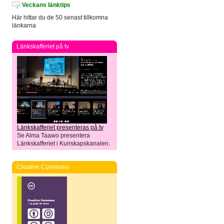
Veckans länktips
Här hittar du de 50 senast tillkomna
länkarna
Länkskafferiet på tv
Länkskafferiet presenteras på tv
Se Alma Taawo presentera
Länkskafferiet i Kunskapskanalen.
Creative Commons