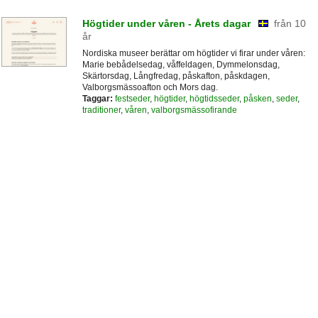
Högtider under våren - Årets dagar
från 10
år
Nordiska museer berättar om högtider vi firar under våren:
Marie bebådelsedag, våffeldagen, Dymmelonsdag,
Skärtorsdag, Långfredag, påskafton, påskdagen,
Valborgsmässoafton och Mors dag.
Taggar:
festseder
,
högtider
,
högtidsseder
,
påsken
,
seder
,
traditioner
,
våren
,
valborgsmässofirande