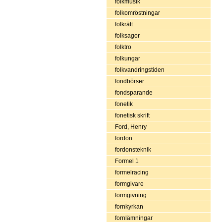
folkmusik
folkomröstningar
folkrätt
folksagor
folktro
folkungar
folkvandringstiden
fondbörser
fondsparande
fonetik
fonetisk skrift
Ford, Henry
fordon
fordonsteknik
Formel 1
formelracing
formgivare
formgivning
fornkyrkan
fornlämningar