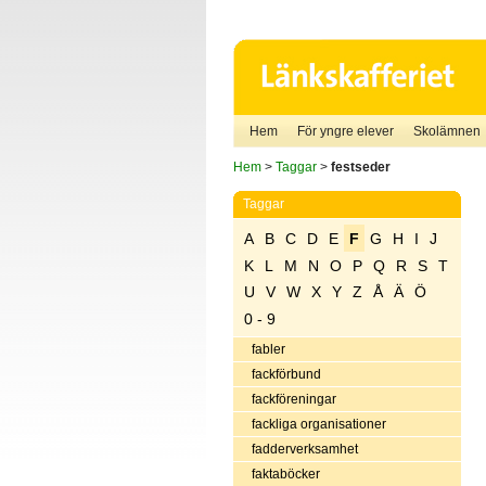
Hem
För yngre elever
Skolämnen
Hem
>
Taggar
>
festseder
Taggar
A
B
C
D
E
F
G
H
I
J
K
L
M
N
O
P
Q
R
S
T
U
V
W
X
Y
Z
Å
Ä
Ö
0 - 9
fabler
fackförbund
fackföreningar
fackliga organisationer
fadderverksamhet
faktaböcker