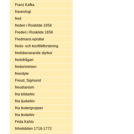
Franz Kafka
fraseologi
fred
freden i Roskilde 1658
Freden i Roskilde 1658
Fredmans epistlar
freds- och konfliktforskning
fredsbevarande styrkor
fredsfrågan
fredsrörelsen
freestyle
Freud, Sigmund
freudianism
fria bildarkiv
fria ljudarkiv
fria teatergrupper
fria textarkiv
Frida Kahlo
frihetstiden 1718-1772