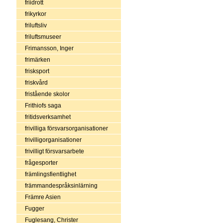
friidrott
frikyrkor
friluftsliv
friluftsmuseer
Frimansson, Inger
frimärken
frisksport
friskvård
fristående skolor
Frithiofs saga
fritidsverksamhet
frivilliga försvarsorganisationer
frivilligorganisationer
frivilligt försvarsarbete
frågesporter
främlingsfientlighet
främmandespråksinlärning
Främre Asien
Fugger
Fuglesang, Christer