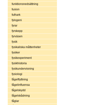
funktionsnedsättning
fusion
futhark
fylogeni
fyrar
fyrskepp
fyrväsen
fysik
fysikaliska måttenheter
fysiker
fysikexperiment
fysikhistoria
fysikundervisning
fysiologi
fågelflyttning
fågelinfluensa
fågelskydd
fågelskådning
fåglar