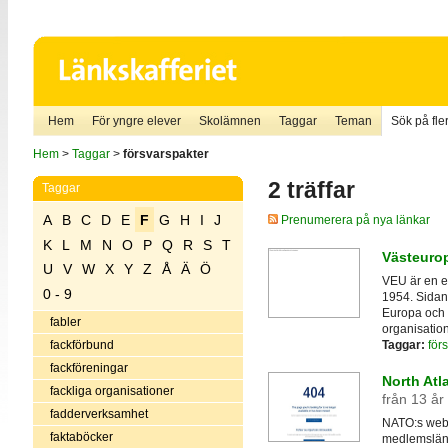
Hem
För yngre elever
Skolämnen
Taggar
Teman
Sök på fler
Hem
>
Taggar
>
försvarspakter
2 träffar
Taggar
A
B
C
D
E
F
G
H
I
J
Prenumerera på nya länkar
K
L
M
N
O
P
Q
R
S
T
Västeuro
U
V
W
X
Y
Z
Å
Ä
Ö
VEU är en eu
0 - 9
1954. Sidan 
Europa och v
fabler
organisation
Taggar:
för
fackförbund
fackföreningar
North Atl
fackliga organisationer
från 13 år
fadderverksamhet
NATO:s webb
faktaböcker
medlemsländ