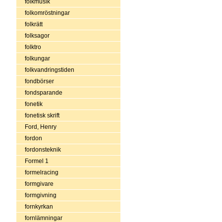
folkmusik
folkomröstningar
folkrätt
folksagor
folktro
folkungar
folkvandringstiden
fondbörser
fondsparande
fonetik
fonetisk skrift
Ford, Henry
fordon
fordonsteknik
Formel 1
formelracing
formgivare
formgivning
fornkyrkan
fornlämningar