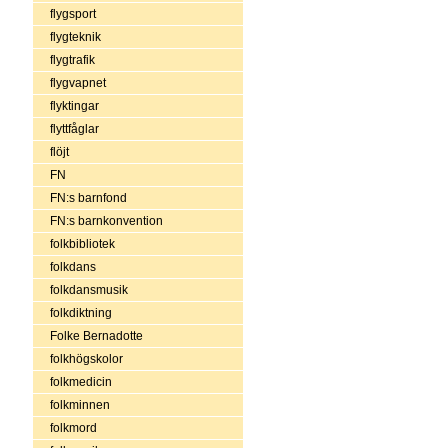
flygsport
flygteknik
flygtrafik
flygvapnet
flyktingar
flyttfåglar
flöjt
FN
FN:s barnfond
FN:s barnkonvention
folkbibliotek
folkdans
folkdansmusik
folkdiktning
Folke Bernadotte
folkhögskolor
folkmedicin
folkminnen
folkmord