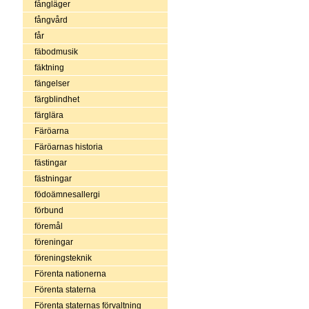
fångläger
fångvård
får
fäbodmusik
fäktning
fängelser
färgblindhet
färglära
Färöarna
Färöarnas historia
fästingar
fästningar
födoämnesallergi
förbund
föremål
föreningar
föreningsteknik
Förenta nationerna
Förenta staterna
Förenta staternas förvaltning