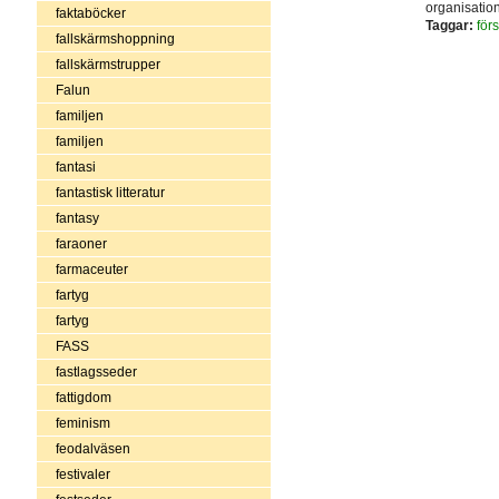
organisatio
faktaböcker
Taggar:
för
fallskärmshoppning
fallskärmstrupper
Falun
familjen
familjen
fantasi
fantastisk litteratur
fantasy
faraoner
farmaceuter
fartyg
fartyg
FASS
fastlagsseder
fattigdom
feminism
feodalväsen
festivaler