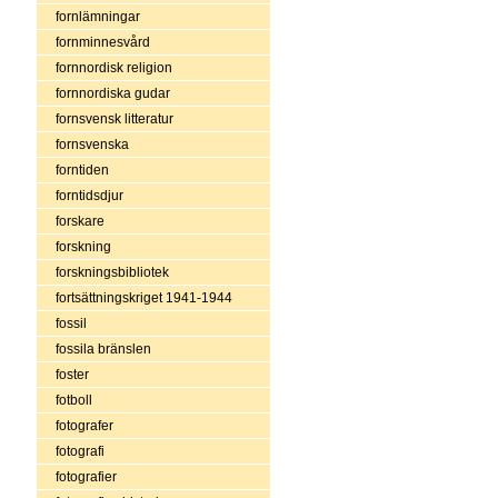
fornlämningar
fornminnesvård
fornnordisk religion
fornnordiska gudar
fornsvensk litteratur
fornsvenska
forntiden
forntidsdjur
forskare
forskning
forskningsbibliotek
fortsättningskriget 1941-1944
fossil
fossila bränslen
foster
fotboll
fotografer
fotografi
fotografier