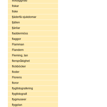
fiolbyggnad
fiskar
fiske
fjäderfä-sjukdomar
fjällen
fjärilar
fladdermöss
flaggor
Flamman
Flandern
Fleming, Ian
flerspråkighet
flickböcker
floder
Florens
floror
flygfotografering
flygfotografi
flygmuseer
flygplan