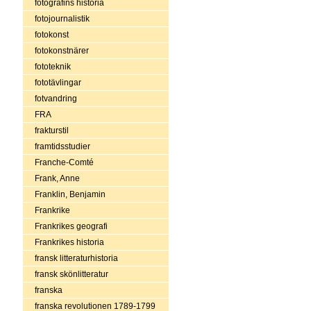
fotografins historia
fotojournalistik
fotokonst
fotokonstnärer
fototeknik
fototävlingar
fotvandring
FRA
frakturstil
framtidsstudier
Franche-Comté
Frank, Anne
Franklin, Benjamin
Frankrike
Frankrikes geografi
Frankrikes historia
fransk litteraturhistoria
fransk skönlitteratur
franska
franska revolutionen 1789-1799