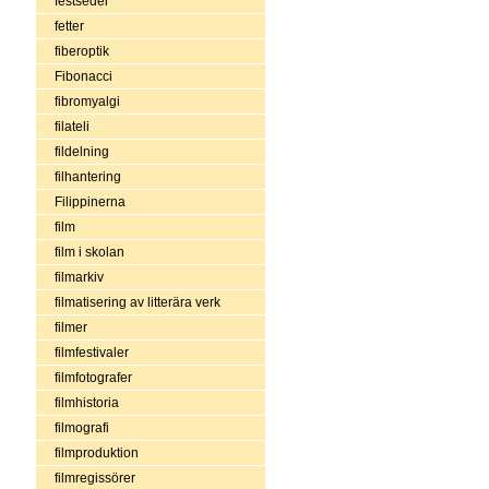
festseder
fetter
fiberoptik
Fibonacci
fibromyalgi
filateli
fildelning
filhantering
Filippinerna
film
film i skolan
filmarkiv
filmatisering av litterära verk
filmer
filmfestivaler
filmfotografer
filmhistoria
filmografi
filmproduktion
filmregissörer