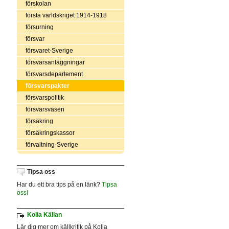
förskolan
första världskriget 1914-1918
försurning
försvar
försvaret-Sverige
försvarsanläggningar
försvarsdepartement
försvarspakter
försvarspolitik
försvarsväsen
försäkring
försäkringskassor
förvaltning-Sverige
Tipsa oss
Har du ett bra tips på en länk?
Tipsa
oss!
Kolla Källan
Lär dig mer om källkritik på Kolla