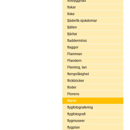
fiolbyggnad
fiskar
fiske
fjäderfä-sjukdomar
fjällen
fjärilar
fladdermöss
flaggor
Flamman
Flandern
Fleming, Ian
flerspråkighet
flickböcker
floder
Florens
floror
flygfotografering
flygfotografi
flygmuseer
flygplan