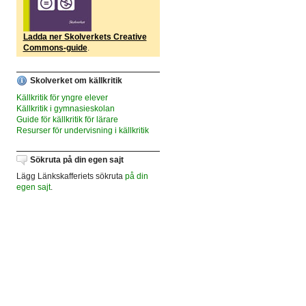
Ladda ner Skolverkets Creative
Commons-guide
.
Skolverket om källkritik
Källkritik för yngre elever
Källkritik i gymnasieskolan
Guide för källkritik för lärare
Resurser för undervisning i källkritik
Sökruta på din egen sajt
Lägg Länkskafferiets sökruta
på din
egen sajt
.