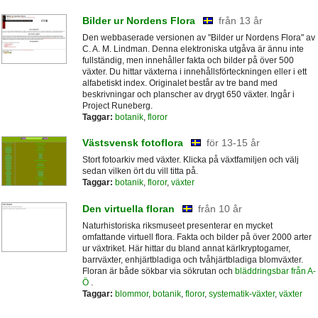
Bilder ur Nordens Flora
från 13 år
Den webbaserade versionen av "Bilder ur Nordens Flora" av
C. A. M. Lindman. Denna elektroniska utgåva är ännu inte
fullständig, men innehåller fakta och bilder på över 500
växter. Du hittar växterna i innehållsförteckningen eller i ett
alfabetiskt index. Originalet består av tre band med
beskrivningar och planscher av drygt 650 växter. Ingår i
Project Runeberg.
Taggar:
botanik
,
floror
Västsvensk fotoflora
för 13-15 år
Stort fotoarkiv med växter. Klicka på växtfamiljen och välj
sedan vilken ört du vill titta på.
Taggar:
botanik
,
floror
,
växter
Den virtuella floran
från 10 år
Naturhistoriska riksmuseet presenterar en mycket
omfattande virtuell flora. Fakta och bilder på över 2000 arter
ur växtriket. Här hittar du bland annat kärlkryptogamer,
barrväxter, enhjärtbladiga och tvåhjärtbladiga blomväxter.
Floran är både sökbar via sökrutan och
bläddringsbar från A-
Ö
.
Taggar:
blommor
,
botanik
,
floror
,
systematik-växter
,
växter