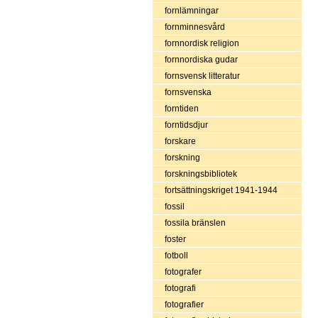
fornlämningar
fornminnesvård
fornnordisk religion
fornnordiska gudar
fornsvensk litteratur
fornsvenska
forntiden
forntidsdjur
forskare
forskning
forskningsbibliotek
fortsättningskriget 1941-1944
fossil
fossila bränslen
foster
fotboll
fotografer
fotografi
fotografier