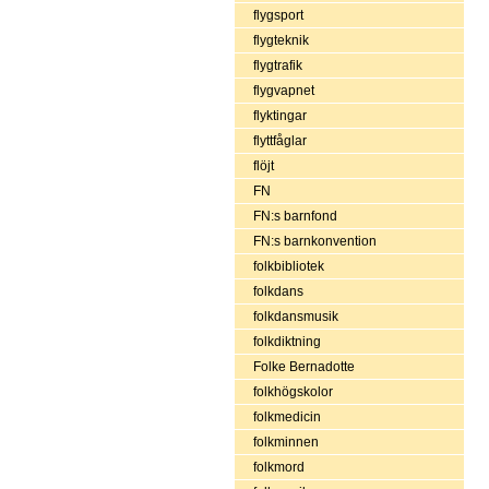
flygsport
flygteknik
flygtrafik
flygvapnet
flyktingar
flyttfåglar
flöjt
FN
FN:s barnfond
FN:s barnkonvention
folkbibliotek
folkdans
folkdansmusik
folkdiktning
Folke Bernadotte
folkhögskolor
folkmedicin
folkminnen
folkmord