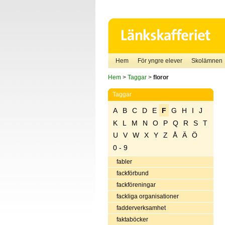
Hem
För yngre elever
Skolämnen
Hem
>
Taggar
>
floror
Taggar
A
B
C
D
E
F
G
H
I
J
K
L
M
N
O
P
Q
R
S
T
U
V
W
X
Y
Z
Å
Ä
Ö
0 - 9
fabler
fackförbund
fackföreningar
fackliga organisationer
fadderverksamhet
faktaböcker