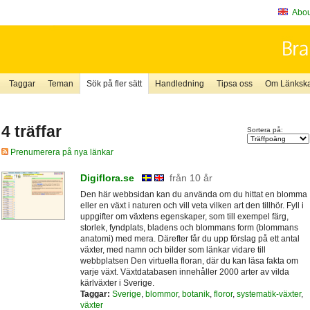
About
Taggar
Teman
Sök på fler sätt
Handledning
Tipsa oss
Om Länkskaf
4 träffar
Sortera på:
Prenumerera på nya länkar
Digiflora.se
från 10 år
Den här webbsidan kan du använda om du hittat en blomma
eller en växt i naturen och vill veta vilken art den tillhör. Fyll i
uppgifter om växtens egenskaper, som till exempel färg,
storlek, fyndplats, bladens och blommans form (blommans
anatomi) med mera. Därefter får du upp förslag på ett antal
växter, med namn och bilder som länkar vidare till
webbplatsen Den virtuella floran, där du kan läsa fakta om
varje växt. Växtdatabasen innehåller 2000 arter av vilda
kärlväxter i Sverige.
Taggar:
Sverige
,
blommor
,
botanik
,
floror
,
systematik-växter
,
växter