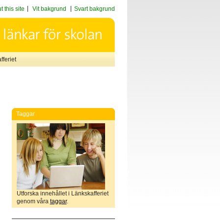
 this site
Vit bakgrund
Svart bakgrund
feriet
Taggar
Utforska innehållet i Länkskafferiet
genom våra
taggar
.