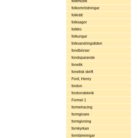
folkmusik
folkomröstningar
folkrätt
folksagor
folktro
folkungar
folkvandringstiden
fondbörser
fondsparande
fonetik
fonetisk skrift
Ford, Henry
fordon
fordonsteknik
Formel 1
formelracing
formgivare
formgivning
fornkyrkan
fornlämningar