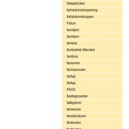
faktaböcker
fallskärmshoppning
fallskärmstrupper
Falun
familjen
familjen
fantasi
fantastisk litteratur
fantasy
faraoner
farmaceuter
fartyg
fartyg
FASS
fastlagsseder
fattigdom
feminism
feodalväsen
festivaler