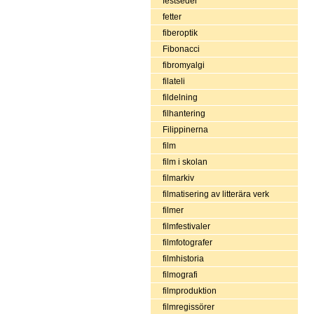
festseder
fetter
fiberoptik
Fibonacci
fibromyalgi
filateli
fildelning
filhantering
Filippinerna
film
film i skolan
filmarkiv
filmatisering av litterära verk
filmer
filmfestivaler
filmfotografer
filmhistoria
filmografi
filmproduktion
filmregissörer