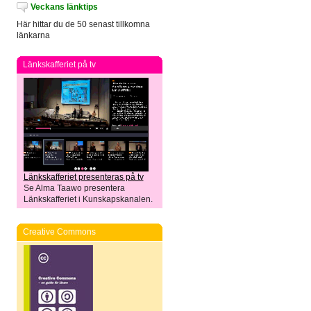
Veckans länktips
Här hittar du de 50 senast tillkomna
länkarna
Länkskafferiet på tv
Länkskafferiet presenteras på tv
Se Alma Taawo presentera
Länkskafferiet i Kunskapskanalen.
Creative Commons