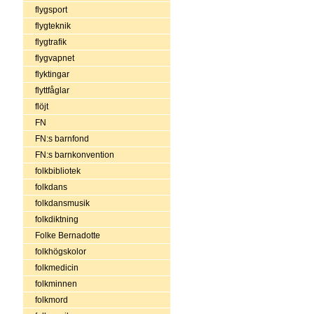
flygsport
flygteknik
flygtrafik
flygvapnet
flyktingar
flyttfåglar
flöjt
FN
FN:s barnfond
FN:s barnkonvention
folkbibliotek
folkdans
folkdansmusik
folkdiktning
Folke Bernadotte
folkhögskolor
folkmedicin
folkminnen
folkmord