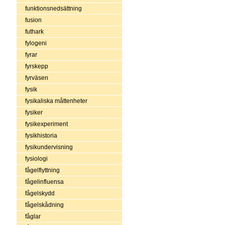
funktionsnedsättning
fusion
futhark
fylogeni
fyrar
fyrskepp
fyrväsen
fysik
fysikaliska måttenheter
fysiker
fysikexperiment
fysikhistoria
fysikundervisning
fysiologi
fågelflyttning
fågelinfluensa
fågelskydd
fågelskådning
fåglar