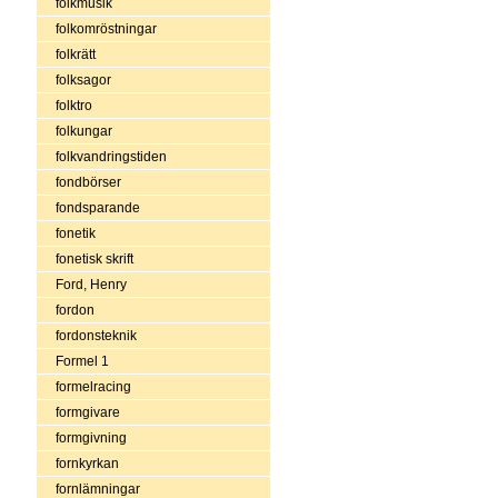
folkmusik
folkomröstningar
folkrätt
folksagor
folktro
folkungar
folkvandringstiden
fondbörser
fondsparande
fonetik
fonetisk skrift
Ford, Henry
fordon
fordonsteknik
Formel 1
formelracing
formgivare
formgivning
fornkyrkan
fornlämningar