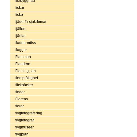
fiolbyggnad
fiskar
fiske
fjäderfä-sjukdomar
fjällen
fjärilar
fladdermöss
flaggor
Flamman
Flandern
Fleming, Ian
flerspråkighet
flickböcker
floder
Florens
floror
flygfotografering
flygfotografi
flygmuseer
flygplan