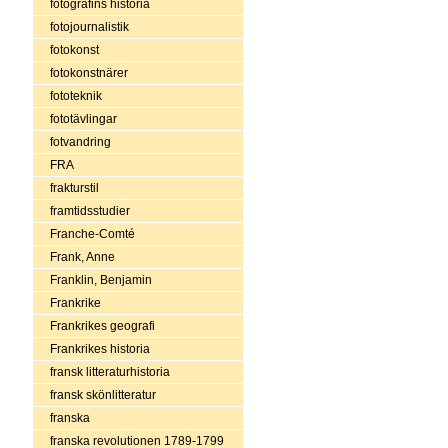
fotografins historia
fotojournalistik
fotokonst
fotokonstnärer
fototeknik
fototävlingar
fotvandring
FRA
frakturstil
framtidsstudier
Franche-Comté
Frank, Anne
Franklin, Benjamin
Frankrike
Frankrikes geografi
Frankrikes historia
fransk litteraturhistoria
fransk skönlitteratur
franska
franska revolutionen 1789-1799