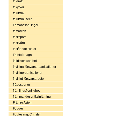
friidrott
frikyrkor
friluftsliv
friluftsmuseer
Frimansson, Inger
frimärken
frisksport
friskvård
fristående skolor
Frithiofs saga
fritidsverksamhet
frivilliga försvarsorganisationer
frivilligorganisationer
frivilligt försvarsarbete
frågesporter
främlingsfientlighet
främmandespråksinlärning
Främre Asien
Fugger
Fuglesang, Christer