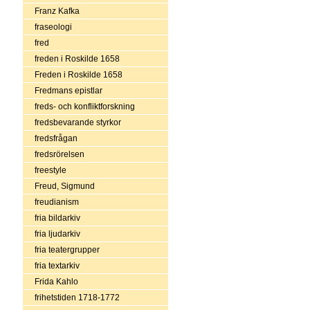
Franz Kafka
fraseologi
fred
freden i Roskilde 1658
Freden i Roskilde 1658
Fredmans epistlar
freds- och konfliktforskning
fredsbevarande styrkor
fredsfrågan
fredsrörelsen
freestyle
Freud, Sigmund
freudianism
fria bildarkiv
fria ljudarkiv
fria teatergrupper
fria textarkiv
Frida Kahlo
frihetstiden 1718-1772