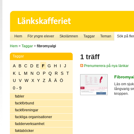
Hem
För yngre elever
Skolämnen
Taggar
Teman
Sök på fler
Hem
>
Taggar
>
fibromyalgi
1 träff
Taggar
A
B
C
D
E
F
G
H
I
J
Prenumerera på nya länkar
K
L
M
N
O
P
Q
R
S
T
Fibromyal
U
V
W
X
Y
Z
Å
Ä
Ö
Läs om sjuk
0 - 9
långvarig sm
kroppen.
fabler
fackförbund
fackföreningar
fackliga organisationer
fadderverksamhet
faktaböcker