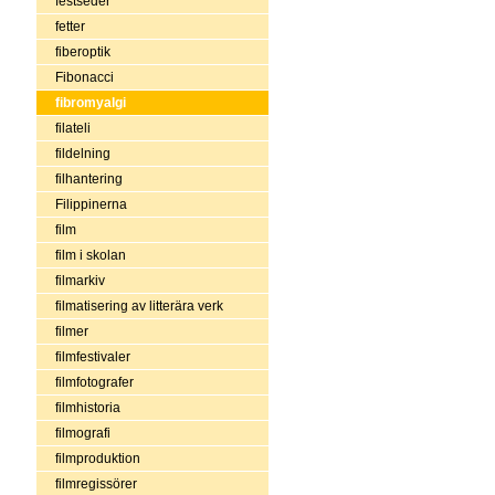
festseder
fetter
fiberoptik
Fibonacci
fibromyalgi
filateli
fildelning
filhantering
Filippinerna
film
film i skolan
filmarkiv
filmatisering av litterära verk
filmer
filmfestivaler
filmfotografer
filmhistoria
filmografi
filmproduktion
filmregissörer