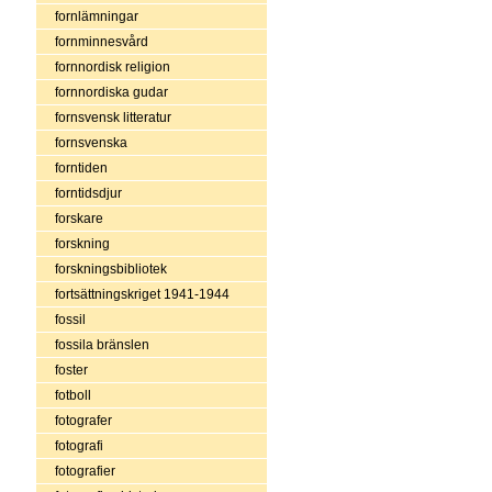
fornlämningar
fornminnesvård
fornnordisk religion
fornnordiska gudar
fornsvensk litteratur
fornsvenska
forntiden
forntidsdjur
forskare
forskning
forskningsbibliotek
fortsättningskriget 1941-1944
fossil
fossila bränslen
foster
fotboll
fotografer
fotografi
fotografier