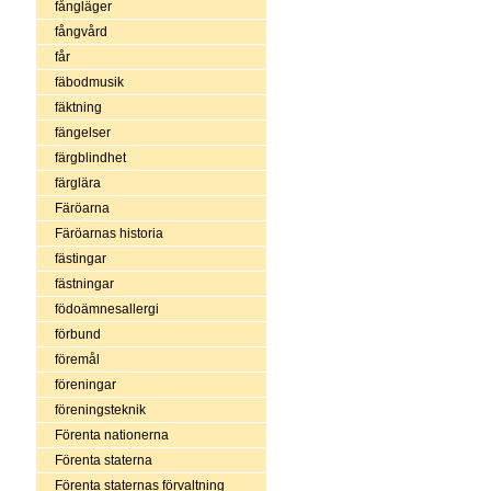
fångläger
fångvård
får
fäbodmusik
fäktning
fängelser
färgblindhet
färglära
Färöarna
Färöarnas historia
fästingar
fästningar
födoämnesallergi
förbund
föremål
föreningar
föreningsteknik
Förenta nationerna
Förenta staterna
Förenta staternas förvaltning