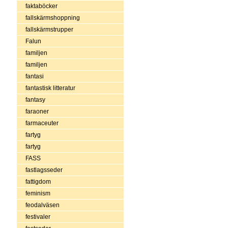
faktaböcker
fallskärmshoppning
fallskärmstrupper
Falun
familjen
familjen
fantasi
fantastisk litteratur
fantasy
faraoner
farmaceuter
fartyg
fartyg
FASS
fastlagsseder
fattigdom
feminism
feodalväsen
festivaler