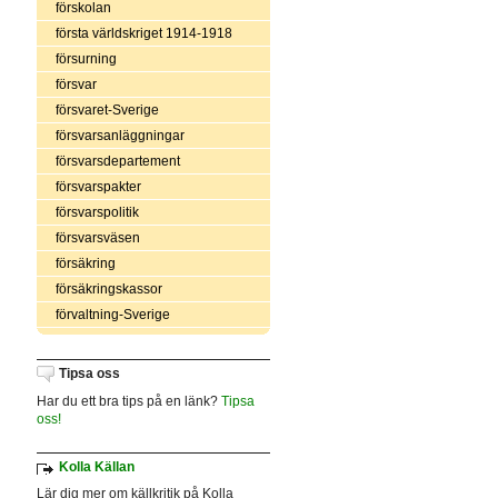
förskolan
första världskriget 1914-1918
försurning
försvar
försvaret-Sverige
försvarsanläggningar
försvarsdepartement
försvarspakter
försvarspolitik
försvarsväsen
försäkring
försäkringskassor
förvaltning-Sverige
Tipsa oss
Har du ett bra tips på en länk?
Tipsa
oss!
Kolla Källan
Lär dig mer om källkritik på Kolla