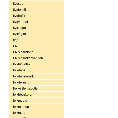
flygsport
flygteknik
flygtrafik
flygvapnet
flyktingar
flyttfåglar
flöjt
FN
FN:s barnfond
FN:s barnkonvention
folkbibliotek
folkdans
folkdansmusik
folkdiktning
Folke Bernadotte
folkhögskolor
folkmedicin
folkminnen
folkmord