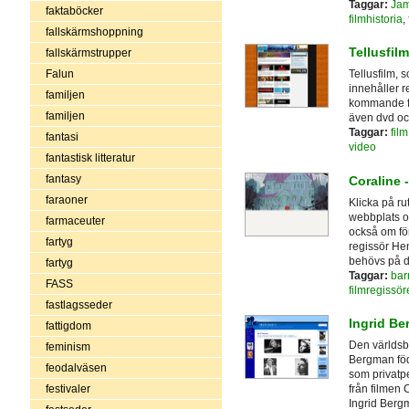
Taggar:
Jam
faktaböcker
filmhistoria
,
fallskärmshoppning
Tellusfil
fallskärmstrupper
Falun
Tellusfilm, 
innehåller r
familjen
kommande fil
familjen
även dvd oc
Taggar:
film
fantasi
video
fantastisk litteratur
fantasy
Coraline -
faraoner
Klicka på rut
webbplats o
farmaceuter
också om för
fartyg
regissör He
behövs på d
fartyg
Taggar:
bar
FASS
filmregissör
fastlagsseder
Ingrid Be
fattigdom
Den världsb
feminism
Bergman föd
feodalväsen
som privatp
festivaler
från filmen
Ingrid Bergm