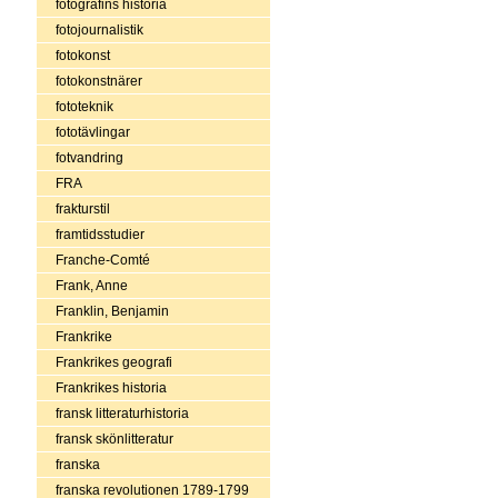
fotografins historia
fotojournalistik
fotokonst
fotokonstnärer
fototeknik
fototävlingar
fotvandring
FRA
frakturstil
framtidsstudier
Franche-Comté
Frank, Anne
Franklin, Benjamin
Frankrike
Frankrikes geografi
Frankrikes historia
fransk litteraturhistoria
fransk skönlitteratur
franska
franska revolutionen 1789-1799