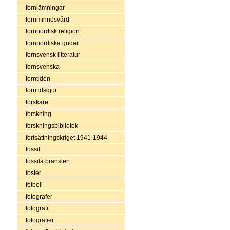
fornlämningar
fornminnesvård
fornnordisk religion
fornnordiska gudar
fornsvensk litteratur
fornsvenska
forntiden
forntidsdjur
forskare
forskning
forskningsbibliotek
fortsättningskriget 1941-1944
fossil
fossila bränslen
foster
fotboll
fotografer
fotografi
fotografier