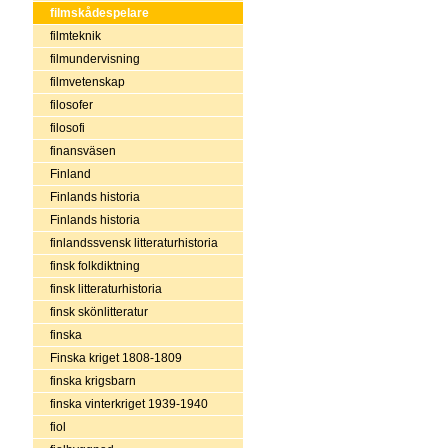
filmskådespelare
filmteknik
filmundervisning
filmvetenskap
filosofer
filosofi
finansväsen
Finland
Finlands historia
Finlands historia
finlandssvensk litteraturhistoria
finsk folkdiktning
finsk litteraturhistoria
finsk skönlitteratur
finska
Finska kriget 1808-1809
finska krigsbarn
finska vinterkriget 1939-1940
fiol