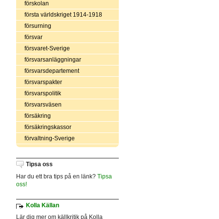
förskolan
första världskriget 1914-1918
försurning
försvar
försvaret-Sverige
försvarsanläggningar
försvarsdepartement
försvarspakter
försvarspolitik
försvarsväsen
försäkring
försäkringskassor
förvaltning-Sverige
Tipsa oss
Har du ett bra tips på en länk?
Tipsa
oss!
Kolla Källan
Lär dig mer om källkritik på Kolla