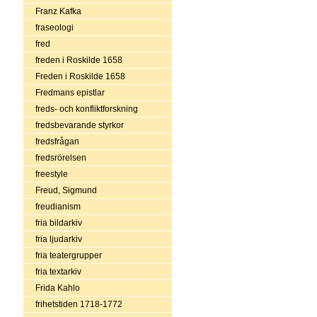
Franz Kafka
fraseologi
fred
freden i Roskilde 1658
Freden i Roskilde 1658
Fredmans epistlar
freds- och konfliktforskning
fredsbevarande styrkor
fredsfrågan
fredsrörelsen
freestyle
Freud, Sigmund
freudianism
fria bildarkiv
fria ljudarkiv
fria teatergrupper
fria textarkiv
Frida Kahlo
frihetstiden 1718-1772