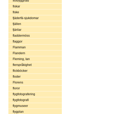
fiolbyggnad
fiskar
fiske
fjäderfä-sjukdomar
fjällen
fjärilar
fladdermöss
flaggor
Flamman
Flandern
Fleming, Ian
flerspråkighet
flickböcker
floder
Florens
floror
flygfotografering
flygfotografi
flygmuseer
flygplan