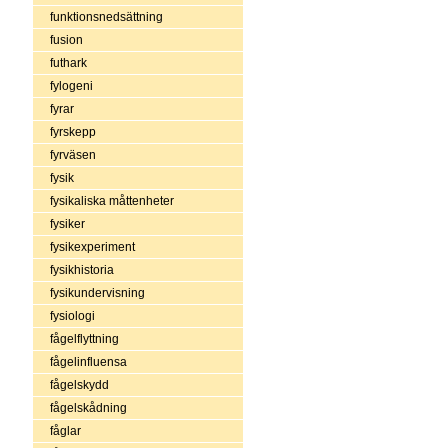
funktionsnedsättning
fusion
futhark
fylogeni
fyrar
fyrskepp
fyrväsen
fysik
fysikaliska måttenheter
fysiker
fysikexperiment
fysikhistoria
fysikundervisning
fysiologi
fågelflyttning
fågelinfluensa
fågelskydd
fågelskådning
fåglar