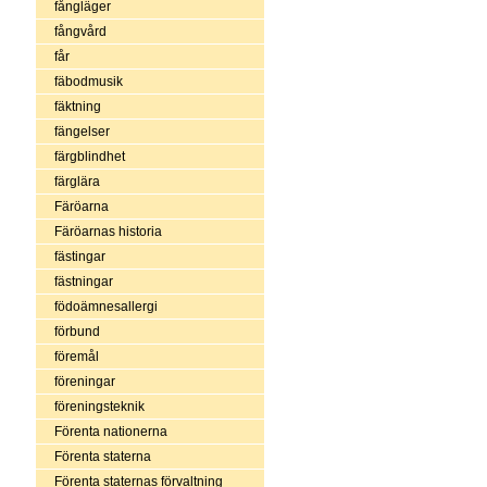
fångläger
fångvård
får
fäbodmusik
fäktning
fängelser
färgblindhet
färglära
Färöarna
Färöarnas historia
fästingar
fästningar
födoämnesallergi
förbund
föremål
föreningar
föreningsteknik
Förenta nationerna
Förenta staterna
Förenta staternas förvaltning