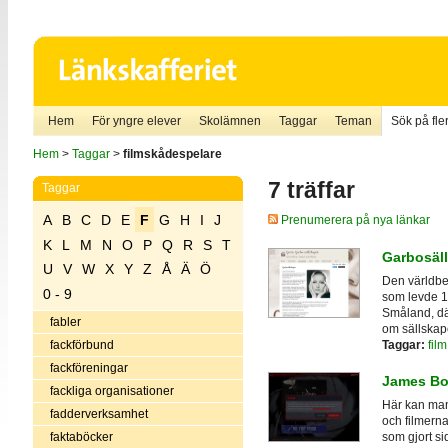
Hem
För yngre elever
Skolämnen
Taggar
Teman
Sök på fler
Hem
>
Taggar
>
filmskådespelare
7 träffar
Taggar
A
B
C
D
E
F
G
H
I
J
Prenumerera på nya länkar
K
L
M
N
O
P
Q
R
S
T
Garbosäl
U
V
W
X
Y
Z
Å
Ä
Ö
Den världbe
0 - 9
som levde 19
Småland, dä
fabler
om sällskap
Taggar:
film
fackförbund
fackföreningar
James B
fackliga organisationer
Här kan man
fadderverksamhet
och filmerna
faktaböcker
som gjort si