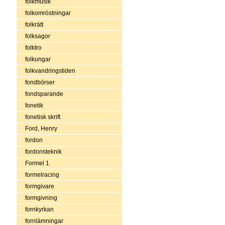
folkmusik
folkomröstningar
folkrätt
folksagor
folktro
folkungar
folkvandringstiden
fondbörser
fondsparande
fonetik
fonetisk skrift
Ford, Henry
fordon
fordonsteknik
Formel 1
formelracing
formgivare
formgivning
fornkyrkan
fornlämningar