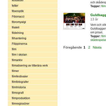
festseder
och skådesp
fetter
Taggar:
film
fiberoptik
Guldbagge
Fibonacci
13 år
fibromyalgi
Vem och vilka
filateli
Guldbaggen v
om priset.
fildelning
Taggar:
film
filhantering
skådespela
Filippinerna
Föregående
1
2
Nästa
film
film i skolan
filmarkiv
filmatisering av litterära verk
filmer
filmfestivaler
filmfotografer
filmhistoria
filmografi
filmproduktion
filmregissörer