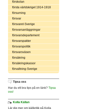
förskolan
första världskriget 1914-1918
försurning
försvar
försvaret-Sverige
försvarsanläggningar
försvarsdepartement
försvarspakter
försvarspolitik
försvarsväsen
försäkring
försäkringskassor
förvaltning-Sverige
Tipsa oss
Har du ett bra tips på en länk?
Tipsa
oss!
Kolla Källan
Lär dig mer om källkritik på Kolla