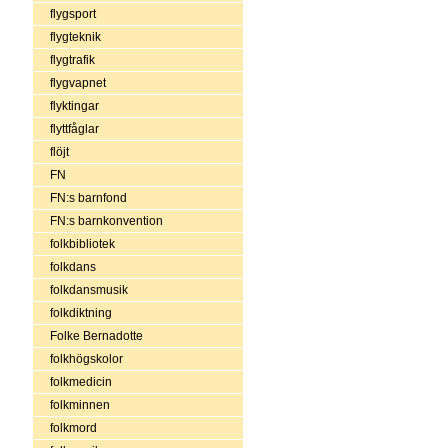
flygsport
flygteknik
flygtrafik
flygvapnet
flyktingar
flyttfåglar
flöjt
FN
FN:s barnfond
FN:s barnkonvention
folkbibliotek
folkdans
folkdansmusik
folkdiktning
Folke Bernadotte
folkhögskolor
folkmedicin
folkminnen
folkmord