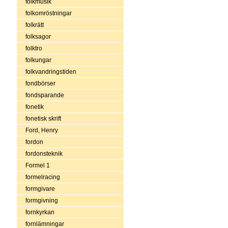
folkmusik
folkomröstningar
folkrätt
folksagor
folktro
folkungar
folkvandringstiden
fondbörser
fondsparande
fonetik
fonetisk skrift
Ford, Henry
fordon
fordonsteknik
Formel 1
formelracing
formgivare
formgivning
fornkyrkan
fornlämningar