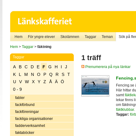
Hem
För yngre elever
Skolämnen
Taggar
Teman
Sök på fler
Hem
>
Taggar
>
fäktning
1 träff
Taggar
A
B
C
D
E
F
G
H
I
J
Prenumerera på nya länkar
K
L
M
N
O
P
Q
R
S
T
Fencing.
U
V
W
X
Y
Z
Å
Ä
Ö
Fencing.se ä
0 - 9
Här hittar d
samt
fäktlek
fabler
lekar finns 
om fäktnings
fackförbund
fäktklubbar
.
fackföreningar
Taggar:
för
fackliga organisationer
fadderverksamhet
faktaböcker