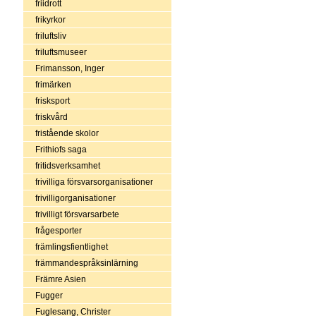
friidrott
frikyrkor
friluftsliv
friluftsmuseer
Frimansson, Inger
frimärken
frisksport
friskvård
fristående skolor
Frithiofs saga
fritidsverksamhet
frivilliga försvarsorganisationer
frivilligorganisationer
frivilligt försvarsarbete
frågesporter
främlingsfientlighet
främmandespråksinlärning
Främre Asien
Fugger
Fuglesang, Christer