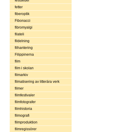
festseder
fetter
fiberoptik
Fibonacci
fibromyalgi
filateli
fildelning
filhantering
Filippinerna
film
film i skolan
filmarkiv
filmatisering av litterära verk
filmer
filmfestivaler
filmfotografer
filmhistoria
filmografi
filmproduktion
filmregissörer