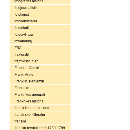
fotografins historia
fotojournalistik
fotokonst
fotokonstnärer
fototeknik
fototävlingar
fotvandring
FRA
frakturstil
framtidsstudier
Franche-Comté
Frank, Anne
Franklin, Benjamin
Frankrike
Frankrikes geografi
Frankrikes historia
fransk litteraturhistoria
fransk skönlitteratur
franska
franska revolutionen 1789-1799