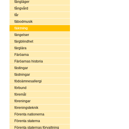
fångläger
fångvård
får
fäbodmusik
fäktning
fängelser
färgblindhet
färglära
Färöarna
Färöarnas historia
fästingar
fästningar
födoämnesallergi
förbund
föremål
föreningar
föreningsteknik
Förenta nationerna
Förenta staterna
Förenta staternas förvaltning