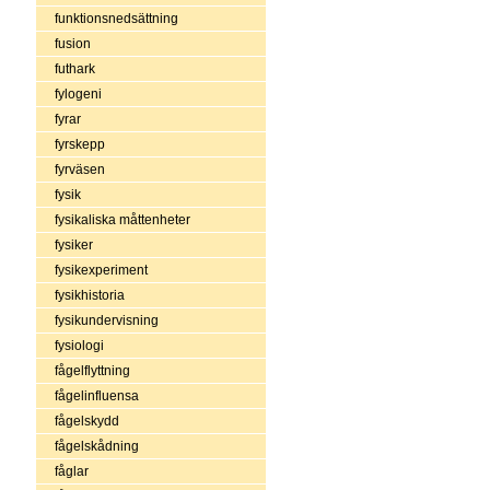
funktionsnedsättning
fusion
futhark
fylogeni
fyrar
fyrskepp
fyrväsen
fysik
fysikaliska måttenheter
fysiker
fysikexperiment
fysikhistoria
fysikundervisning
fysiologi
fågelflyttning
fågelinfluensa
fågelskydd
fågelskådning
fåglar