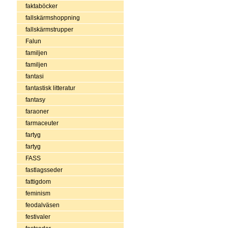
faktaböcker
fallskärmshoppning
fallskärmstrupper
Falun
familjen
familjen
fantasi
fantastisk litteratur
fantasy
faraoner
farmaceuter
fartyg
fartyg
FASS
fastlagsseder
fattigdom
feminism
feodalväsen
festivaler