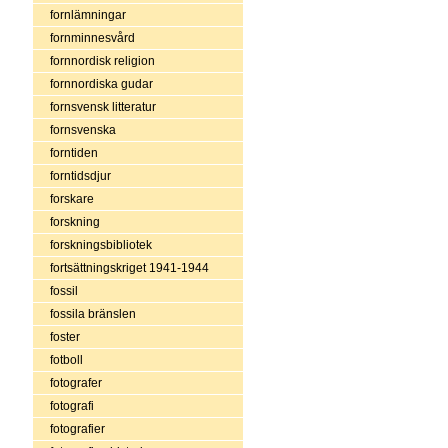
fornlämningar
fornminnesvård
fornnordisk religion
fornnordiska gudar
fornsvensk litteratur
fornsvenska
forntiden
forntidsdjur
forskare
forskning
forskningsbibliotek
fortsättningskriget 1941-1944
fossil
fossila bränslen
foster
fotboll
fotografer
fotografi
fotografier