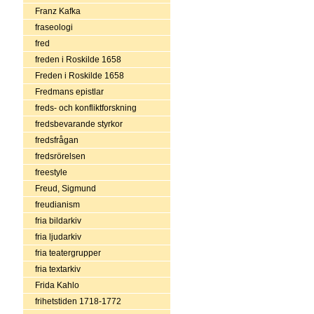
Franz Kafka
fraseologi
fred
freden i Roskilde 1658
Freden i Roskilde 1658
Fredmans epistlar
freds- och konfliktforskning
fredsbevarande styrkor
fredsfrågan
fredsrörelsen
freestyle
Freud, Sigmund
freudianism
fria bildarkiv
fria ljudarkiv
fria teatergrupper
fria textarkiv
Frida Kahlo
frihetstiden 1718-1772