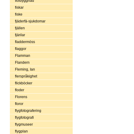
fiolbyggnad
fiskar
fiske
fjäderfä-sjukdomar
fjällen
fjärilar
fladdermöss
flaggor
Flamman
Flandern
Fleming, Ian
flerspråkighet
flickböcker
floder
Florens
floror
flygfotografering
flygfotografi
flygmuseer
flygplan