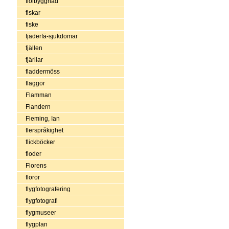
fiolbyggnad
fiskar
fiske
fjäderfä-sjukdomar
fjällen
fjärilar
fladdermöss
flaggor
Flamman
Flandern
Fleming, Ian
flerspråkighet
flickböcker
floder
Florens
floror
flygfotografering
flygfotografi
flygmuseer
flygplan