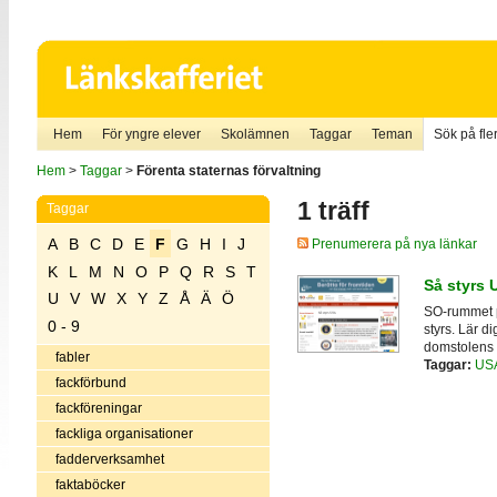
Hem
För yngre elever
Skolämnen
Taggar
Teman
Sök på fler
Hem
>
Taggar
>
Förenta staternas förvaltning
1 träff
Taggar
A
B
C
D
E
F
G
H
I
J
Prenumerera på nya länkar
K
L
M
N
O
P
Q
R
S
T
Så styrs 
U
V
W
X
Y
Z
Å
Ä
Ö
SO-rummet p
0 - 9
styrs. Lär d
domstolens o
fabler
Taggar:
US
fackförbund
fackföreningar
fackliga organisationer
fadderverksamhet
faktaböcker