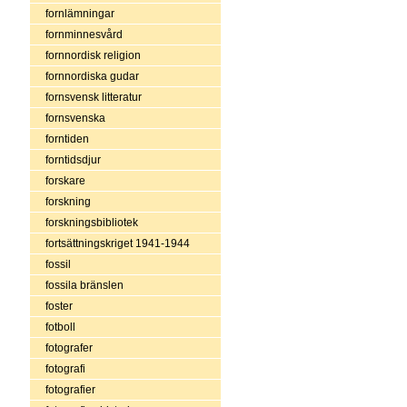
fornlämningar
fornminnesvård
fornnordisk religion
fornnordiska gudar
fornsvensk litteratur
fornsvenska
forntiden
forntidsdjur
forskare
forskning
forskningsbibliotek
fortsättningskriget 1941-1944
fossil
fossila bränslen
foster
fotboll
fotografer
fotografi
fotografier