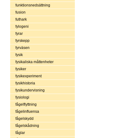
funktionsnedsättning
fusion
futhark
fylogeni
fyrar
fyrskepp
fyrväsen
fysik
fysikaliska måttenheter
fysiker
fysikexperiment
fysikhistoria
fysikundervisning
fysiologi
fågelflyttning
fågelinfluensa
fågelskydd
fågelskådning
fåglar