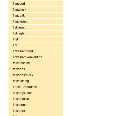
flygsport
flygteknik
flygtrafik
flygvapnet
flyktingar
flyttfåglar
flöjt
FN
FN:s barnfond
FN:s barnkonvention
folkbibliotek
folkdans
folkdansmusik
folkdiktning
Folke Bernadotte
folkhögskolor
folkmedicin
folkminnen
folkmord