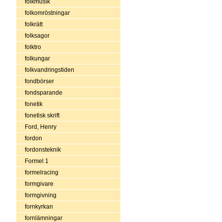
folkmusik
folkomröstningar
folkrätt
folksagor
folktro
folkungar
folkvandringstiden
fondbörser
fondsparande
fonetik
fonetisk skrift
Ford, Henry
fordon
fordonsteknik
Formel 1
formelracing
formgivare
formgivning
fornkyrkan
fornlämningar