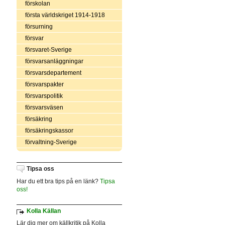
förskolan
första världskriget 1914-1918
försurning
försvar
försvaret-Sverige
försvarsanläggningar
försvarsdepartement
försvarspakter
försvarspolitik
försvarsväsen
försäkring
försäkringskassor
förvaltning-Sverige
Tipsa oss
Har du ett bra tips på en länk?
Tipsa
oss!
Kolla Källan
Lär dig mer om källkritik på Kolla