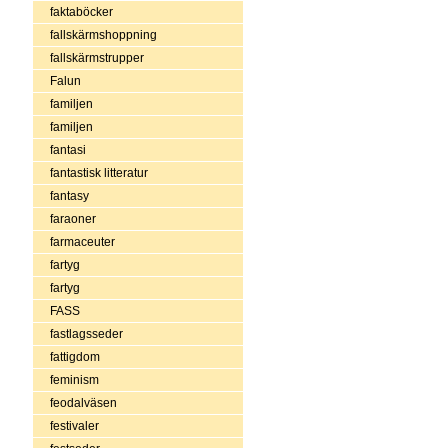
faktaböcker
fallskärmshoppning
fallskärmstrupper
Falun
familjen
familjen
fantasi
fantastisk litteratur
fantasy
faraoner
farmaceuter
fartyg
fartyg
FASS
fastlagsseder
fattigdom
feminism
feodalväsen
festivaler