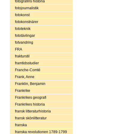
fotografins historia
fotojournalistik
fotokonst
fotokonstnärer
fototeknik
fototävlingar
fotvandring
FRA
frakturstil
framtidsstudier
Franche-Comté
Frank, Anne
Franklin, Benjamin
Frankrike
Frankrikes geografi
Frankrikes historia
fransk litteraturhistoria
fransk skönlitteratur
franska
franska revolutionen 1789-1799