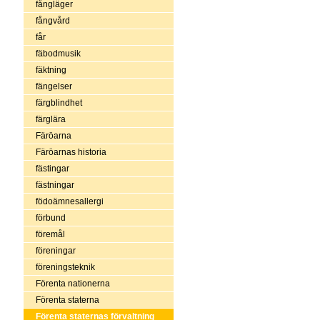
fångläger
fångvård
får
fäbodmusik
fäktning
fängelser
färgblindhet
färglära
Färöarna
Färöarnas historia
fästingar
fästningar
födoämnesallergi
förbund
föremål
föreningar
föreningsteknik
Förenta nationerna
Förenta staterna
Förenta staternas förvaltning