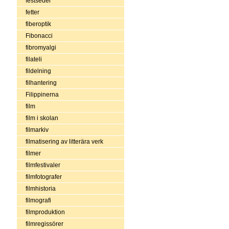
festseder
fetter
fiberoptik
Fibonacci
fibromyalgi
filateli
fildelning
filhantering
Filippinerna
film
film i skolan
filmarkiv
filmatisering av litterära verk
filmer
filmfestivaler
filmfotografer
filmhistoria
filmografi
filmproduktion
filmregissörer