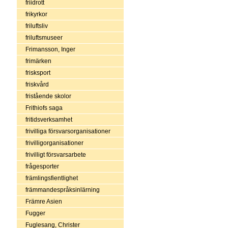
friidrott
frikyrkor
friluftsliv
friluftsmuseer
Frimansson, Inger
frimärken
frisksport
friskvård
fristående skolor
Frithiofs saga
fritidsverksamhet
frivilliga försvarsorganisationer
frivilligorganisationer
frivilligt försvarsarbete
frågesporter
främlingsfientlighet
främmandespråksinlärning
Främre Asien
Fugger
Fuglesang, Christer