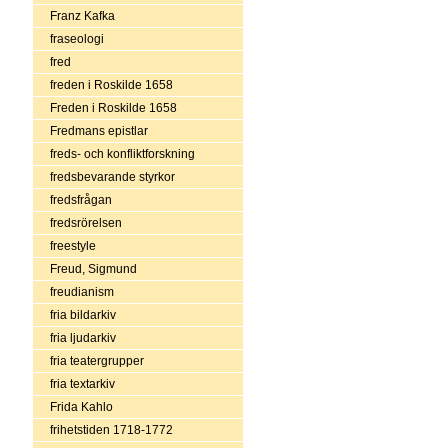
Franz Kafka
fraseologi
fred
freden i Roskilde 1658
Freden i Roskilde 1658
Fredmans epistlar
freds- och konfliktforskning
fredsbevarande styrkor
fredsfrågan
fredsrörelsen
freestyle
Freud, Sigmund
freudianism
fria bildarkiv
fria ljudarkiv
fria teatergrupper
fria textarkiv
Frida Kahlo
frihetstiden 1718-1772