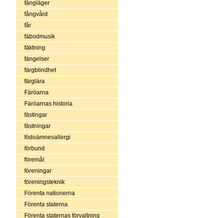
fångläger
fångvård
får
fäbodmusik
fäktning
fängelser
färgblindhet
färglära
Färöarna
Färöarnas historia
fästingar
fästningar
födoämnesallergi
förbund
föremål
föreningar
föreningsteknik
Förenta nationerna
Förenta staterna
Förenta staternas förvaltning