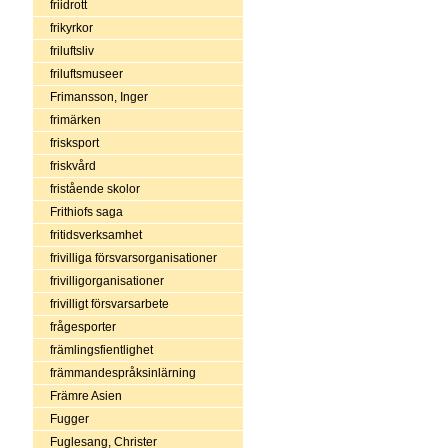
friidrott
frikyrkor
friluftsliv
friluftsmuseer
Frimansson, Inger
frimärken
frisksport
friskvård
fristående skolor
Frithiofs saga
fritidsverksamhet
frivilliga försvarsorganisationer
frivilligorganisationer
frivilligt försvarsarbete
frågesporter
främlingsfientlighet
främmandespråksinlärning
Främre Asien
Fugger
Fuglesang, Christer