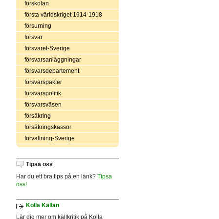
förskolan
första världskriget 1914-1918
försurning
försvar
försvaret-Sverige
försvarsanläggningar
försvarsdepartement
försvarspakter
försvarspolitik
försvarsväsen
försäkring
försäkringskassor
förvaltning-Sverige
Tipsa oss
Har du ett bra tips på en länk?
Tipsa
oss!
Kolla Källan
Lär dig mer om källkritik på Kolla