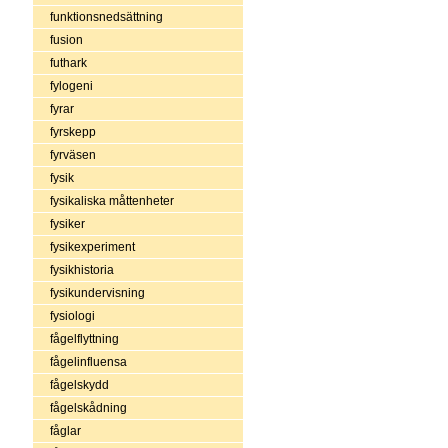
funktionsnedsättning
fusion
futhark
fylogeni
fyrar
fyrskepp
fyrväsen
fysik
fysikaliska måttenheter
fysiker
fysikexperiment
fysikhistoria
fysikundervisning
fysiologi
fågelflyttning
fågelinfluensa
fågelskydd
fågelskådning
fåglar