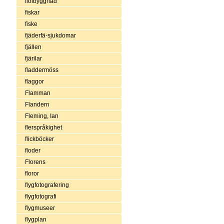
fiolbyggnad
fiskar
fiske
fjäderfä-sjukdomar
fjällen
fjärilar
fladdermöss
flaggor
Flamman
Flandern
Fleming, Ian
flerspråkighet
flickböcker
floder
Florens
floror
flygfotografering
flygfotografi
flygmuseer
flygplan