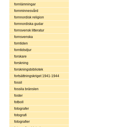
fornlämningar
fornminnesvård
fornnordisk religion
fornnordiska gudar
fornsvensk litteratur
fornsvenska
forntiden
forntidsdjur
forskare
forskning
forskningsbibliotek
fortsättningskriget 1941-1944
fossil
fossila bränslen
foster
fotboll
fotografer
fotografi
fotografier