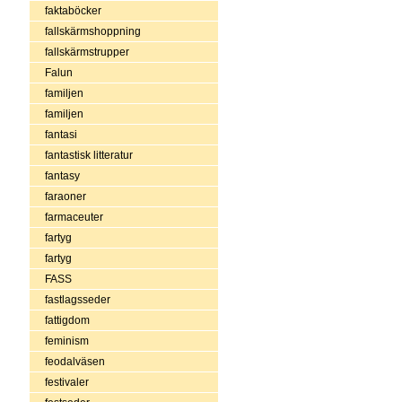
faktaböcker
fallskärmshoppning
fallskärmstrupper
Falun
familjen
familjen
fantasi
fantastisk litteratur
fantasy
faraoner
farmaceuter
fartyg
fartyg
FASS
fastlagsseder
fattigdom
feminism
feodalväsen
festivaler