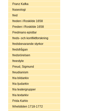
Franz Kafka
fraseologi
fred
freden i Roskilde 1658
Freden i Roskilde 1658
Fredmans epistlar
freds- och konfliktforskning
fredsbevarande styrkor
fredsfrågan
fredsrörelsen
freestyle
Freud, Sigmund
freudianism
fria bildarkiv
fria ljudarkiv
fria teatergrupper
fria textarkiv
Frida Kahlo
frihetstiden 1718-1772