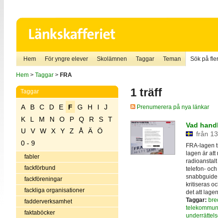
Hem
För yngre elever
Skolämnen
Taggar
Teman
Sök på fler
Hem
>
Taggar
>
FRA
1 träff
Taggar
A
B
C
D
E
F
G
H
I
J
Prenumerera på nya länkar
K
L
M
N
O
P
Q
R
S
T
Vad hand
U
V
W
X
Y
Z
Å
Ä
Ö
från 13
0 - 9
FRA-lagen tr
lagen är att
fabler
radioanstalt
fackförbund
telefon- och
snabbguide g
fackföreningar
kritiseras oc
fackliga organisationer
det att lage
Taggar:
bre
fadderverksamhet
telekommun
faktaböcker
underrättel