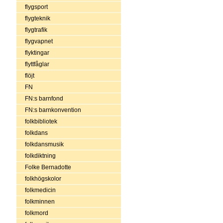
flygsport
flygteknik
flygtrafik
flygvapnet
flyktingar
flyttfåglar
flöjt
FN
FN:s barnfond
FN:s barnkonvention
folkbibliotek
folkdans
folkdansmusik
folkdiktning
Folke Bernadotte
folkhögskolor
folkmedicin
folkminnen
folkmord