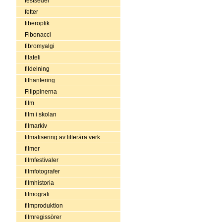
festseder
fetter
fiberoptik
Fibonacci
fibromyalgi
filateli
fildelning
filhantering
Filippinerna
film
film i skolan
filmarkiv
filmatisering av litterära verk
filmer
filmfestivaler
filmfotografer
filmhistoria
filmografi
filmproduktion
filmregissörer