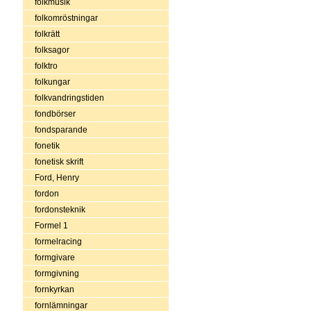
folkmusik
folkomröstningar
folkrätt
folksagor
folktro
folkungar
folkvandringstiden
fondbörser
fondsparande
fonetik
fonetisk skrift
Ford, Henry
fordon
fordonsteknik
Formel 1
formelracing
formgivare
formgivning
fornkyrkan
fornlämningar