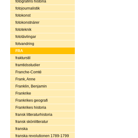
fotografins historia
fotojournalistik
fotokonst
fotokonstnärer
fototeknik
fototävlingar
fotvandring
FRA
frakturstil
framtidsstudier
Franche-Comté
Frank, Anne
Franklin, Benjamin
Frankrike
Frankrikes geografi
Frankrikes historia
fransk litteraturhistoria
fransk skönlitteratur
franska
franska revolutionen 1789-1799