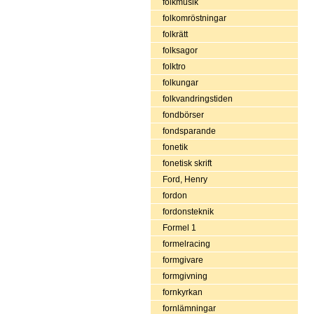
folkmusik
folkomröstningar
folkrätt
folksagor
folktro
folkungar
folkvandringstiden
fondbörser
fondsparande
fonetik
fonetisk skrift
Ford, Henry
fordon
fordonsteknik
Formel 1
formelracing
formgivare
formgivning
fornkyrkan
fornlämningar