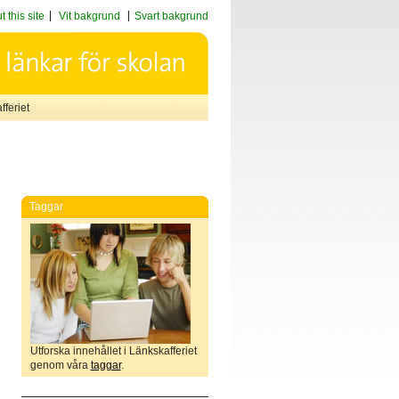
 this site
Vit bakgrund
Svart bakgrund
feriet
Taggar
Utforska innehållet i Länkskafferiet
genom våra
taggar
.