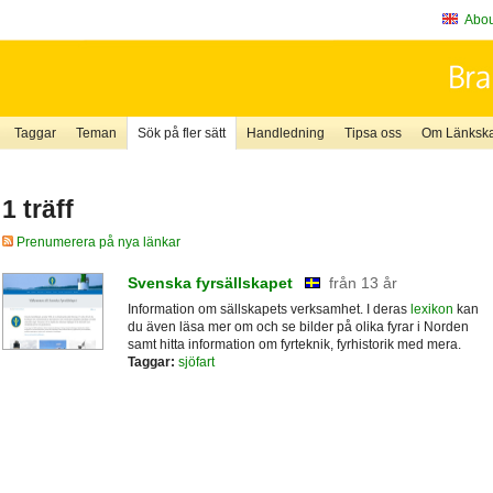
About
Taggar
Teman
Sök på fler sätt
Handledning
Tipsa oss
Om Länkskaf
1 träff
Prenumerera på nya länkar
Svenska fyrsällskapet
från 13 år
Information om sällskapets verksamhet. I deras
lexikon
kan
du även läsa mer om och se bilder på olika fyrar i Norden
samt hitta information om fyrteknik, fyrhistorik med mera.
Taggar:
sjöfart