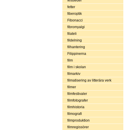
festseder
fetter
fiberoptik
Fibonacci
fibromyalgi
filateli
fildelning
filhantering
Filippinerna
film
film i skolan
filmarkiv
filmatisering av litterära verk
filmer
filmfestivaler
filmfotografer
filmhistoria
filmografi
filmproduktion
filmregissörer