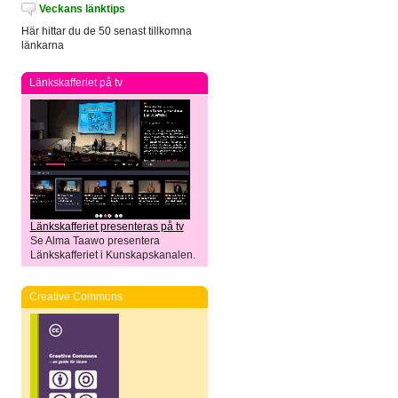
Veckans länktips
Här hittar du de 50 senast tillkomna
länkarna
Länkskafferiet på tv
Länkskafferiet presenteras på tv
Se Alma Taawo presentera
Länkskafferiet i Kunskapskanalen.
Creative Commons