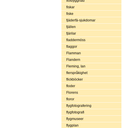
fiolbyggnad
fiskar
fiske
fjäderfä-sjukdomar
fjällen
fjärilar
fladdermöss
flaggor
Flamman
Flandern
Fleming, Ian
flerspråkighet
flickböcker
floder
Florens
floror
flygfotografering
flygfotografi
flygmuseer
flygplan