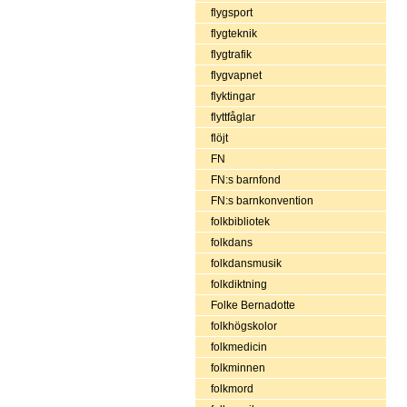
flygsport
flygteknik
flygtrafik
flygvapnet
flyktingar
flyttfåglar
flöjt
FN
FN:s barnfond
FN:s barnkonvention
folkbibliotek
folkdans
folkdansmusik
folkdiktning
Folke Bernadotte
folkhögskolor
folkmedicin
folkminnen
folkmord