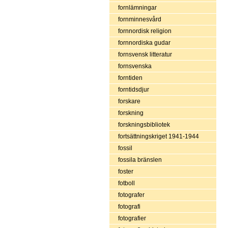
fornlämningar
fornminnesvård
fornnordisk religion
fornnordiska gudar
fornsvensk litteratur
fornsvenska
forntiden
forntidsdjur
forskare
forskning
forskningsbibliotek
fortsättningskriget 1941-1944
fossil
fossila bränslen
foster
fotboll
fotografer
fotografi
fotografier