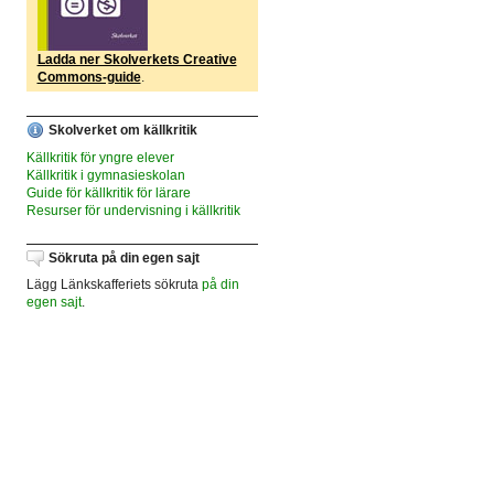
Ladda ner Skolverkets Creative
Commons-guide
.
Skolverket om källkritik
Källkritik för yngre elever
Källkritik i gymnasieskolan
Guide för källkritik för lärare
Resurser för undervisning i källkritik
Sökruta på din egen sajt
Lägg Länkskafferiets sökruta
på din
egen sajt
.