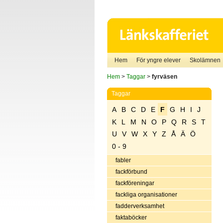
Hem
För yngre elever
Skolämnen
Hem
>
Taggar
>
fyrväsen
Taggar
A
B
C
D
E
F
G
H
I
J
K
L
M
N
O
P
Q
R
S
T
U
V
W
X
Y
Z
Å
Ä
Ö
0 - 9
fabler
fackförbund
fackföreningar
fackliga organisationer
fadderverksamhet
faktaböcker