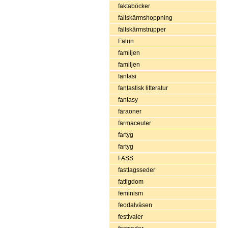
faktaböcker
fallskärmshoppning
fallskärmstrupper
Falun
familjen
familjen
fantasi
fantastisk litteratur
fantasy
faraoner
farmaceuter
fartyg
fartyg
FASS
fastlagsseder
fattigdom
feminism
feodalväsen
festivaler