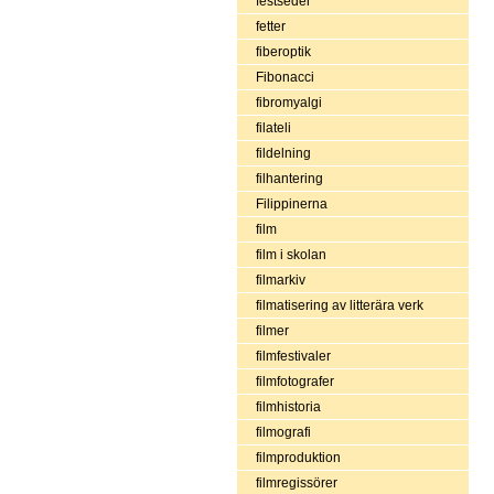
festseder
fetter
fiberoptik
Fibonacci
fibromyalgi
filateli
fildelning
filhantering
Filippinerna
film
film i skolan
filmarkiv
filmatisering av litterära verk
filmer
filmfestivaler
filmfotografer
filmhistoria
filmografi
filmproduktion
filmregissörer