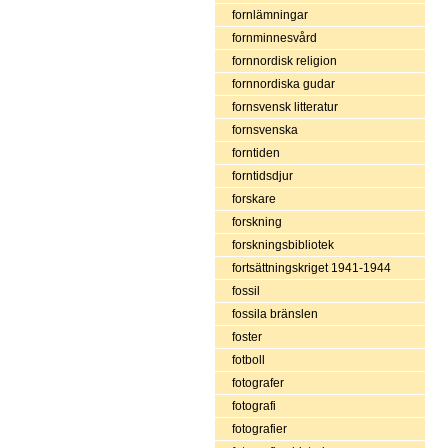
fornlämningar
fornminnesvård
fornnordisk religion
fornnordiska gudar
fornsvensk litteratur
fornsvenska
forntiden
forntidsdjur
forskare
forskning
forskningsbibliotek
fortsättningskriget 1941-1944
fossil
fossila bränslen
foster
fotboll
fotografer
fotografi
fotografier