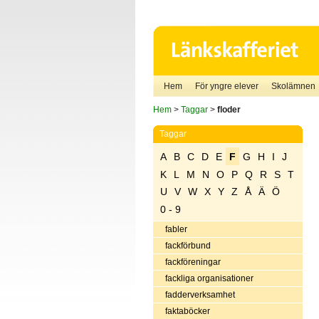
Hem
För yngre elever
Skolämnen
Hem
>
Taggar
>
floder
Taggar
A
B
C
D
E
F
G
H
I
J
K
L
M
N
O
P
Q
R
S
T
U
V
W
X
Y
Z
Å
Ä
Ö
0 - 9
fabler
fackförbund
fackföreningar
fackliga organisationer
fadderverksamhet
faktaböcker