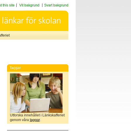
 this site
Vit bakgrund
Svart bakgrund
feriet
Taggar
Utforska innehållet i Länkskafferiet
genom våra
taggar
.