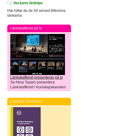
Veckans länktips
Här hittar du de 50 senast tillkomna
länkarna
Länkskafferiet på tv
Länkskafferiet presenteras på tv
Se Alma Taawo presentera
Länkskafferiet i Kunskapskanalen.
Creative Commons