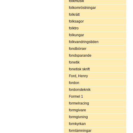
folkmusik
folkomröstningar
folkrätt
folksagor
folktro
folkungar
folkvandringstiden
fondbörser
fondsparande
fonetik
fonetisk skrift
Ford, Henry
fordon
fordonsteknik
Formel 1
formelracing
formgivare
formgivning
fornkyrkan
fornlämningar