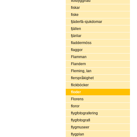
fiolbyggnad
fiskar
fiske
fjäderfä-sjukdomar
fjällen
fjärilar
fladdermöss
flaggor
Flamman
Flandern
Fleming, Ian
flerspråkighet
flickböcker
floder
Florens
floror
flygfotografering
flygfotografi
flygmuseer
flygplan