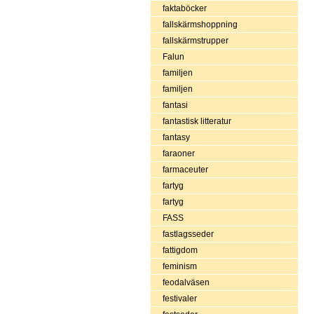
faktaböcker
fallskärmshoppning
fallskärmstrupper
Falun
familjen
familjen
fantasi
fantastisk litteratur
fantasy
faraoner
farmaceuter
fartyg
fartyg
FASS
fastlagsseder
fattigdom
feminism
feodalväsen
festivaler