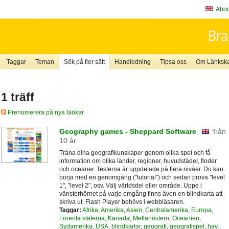
About
Taggar
Teman
Sök på fler sätt
Handledning
Tipsa oss
Om Länkskaf
1 träff
Prenumerera på nya länkar
Geography games - Sheppard Software
från
10 år
Träna dina geografikunskaper genom olika spel och få
information om olika länder, regioner, huvudstäder, floder
och oceaner. Testerna är uppdelade på flera nivåer. Du kan
börja med en genomgång ("tutorial") och sedan prova "level
1", "level 2", osv. Välj världsdel eller område. Uppe i
vänsterhörnet på varje omgång finns även en blindkarta att
skriva ut. Flash Player behövs i webbläsaren.
Taggar:
Afrika
,
Amerika
,
Asien
,
Centralamerika
,
Europa
,
Förenta staterna
,
Kanada
,
Mellanöstern
,
Oceanien
,
Sydamerika
,
USA
,
blindkartor
,
geografi
,
geografispel
,
hav
,