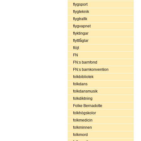
flygsport
flygteknik
flygtrafik
flygvapnet
flyktingar
flyttfåglar
flöjt
FN
FN:s barnfond
FN:s barnkonvention
folkbibliotek
folkdans
folkdansmusik
folkdiktning
Folke Bernadotte
folkhögskolor
folkmedicin
folkminnen
folkmord