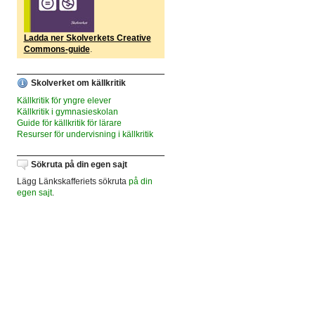
Ladda ner Skolverkets Creative
Commons-guide
.
Skolverket om källkritik
Källkritik för yngre elever
Källkritik i gymnasieskolan
Guide för källkritik för lärare
Resurser för undervisning i källkritik
Sökruta på din egen sajt
Lägg Länkskafferiets sökruta
på din
egen sajt
.