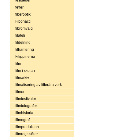
festseder
fetter
fiberoptik
Fibonacci
fibromyalgi
filateli
fildelning
filhantering
Filippinerna
film
film i skolan
filmarkiv
filmatisering av litterära verk
filmer
filmfestivaler
filmfotografer
filmhistoria
filmografi
filmproduktion
filmregissörer