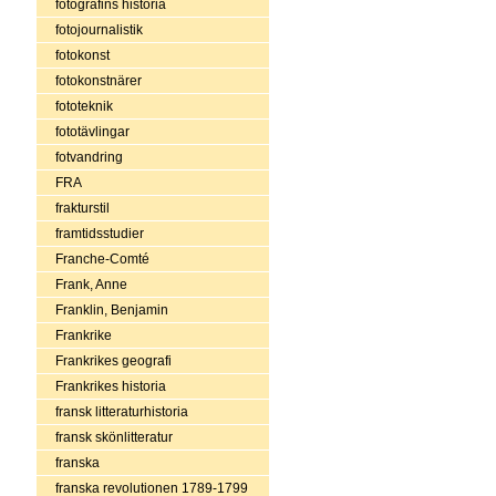
fotografins historia
fotojournalistik
fotokonst
fotokonstnärer
fototeknik
fototävlingar
fotvandring
FRA
frakturstil
framtidsstudier
Franche-Comté
Frank, Anne
Franklin, Benjamin
Frankrike
Frankrikes geografi
Frankrikes historia
fransk litteraturhistoria
fransk skönlitteratur
franska
franska revolutionen 1789-1799