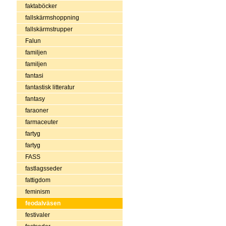
faktaböcker
fallskärmshoppning
fallskärmstrupper
Falun
familjen
familjen
fantasi
fantastisk litteratur
fantasy
faraoner
farmaceuter
fartyg
fartyg
FASS
fastlagsseder
fattigdom
feminism
feodalväsen
festivaler