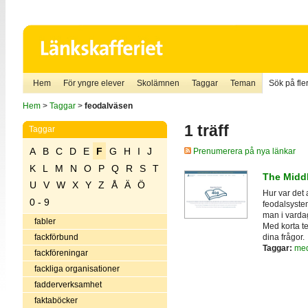
Hem
För yngre elever
Skolämnen
Taggar
Teman
Sök på fler
Hem
>
Taggar
>
feodalväsen
1 träff
Taggar
A
B
C
D
E
F
G
H
I
J
Prenumerera på nya länkar
K
L
M
N
O
P
Q
R
S
T
The Midd
U
V
W
X
Y
Z
Å
Ä
Ö
Hur var det 
0 - 9
feodalsyste
man i varda
fabler
Med korta te
dina frågor.
fackförbund
Taggar:
med
fackföreningar
fackliga organisationer
fadderverksamhet
faktaböcker