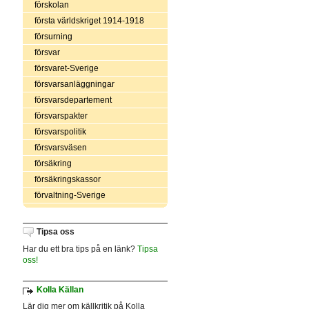
förskolan
första världskriget 1914-1918
försurning
försvar
försvaret-Sverige
försvarsanläggningar
försvarsdepartement
försvarspakter
försvarspolitik
försvarsväsen
försäkring
försäkringskassor
förvaltning-Sverige
Tipsa oss
Har du ett bra tips på en länk?
Tipsa
oss!
Kolla Källan
Lär dig mer om källkritik på Kolla