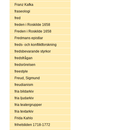
Franz Kafka
fraseologi
fred
freden i Roskilde 1658
Freden i Roskilde 1658
Fredmans epistlar
freds- och konfliktforskning
fredsbevarande styrkor
fredsfrågan
fredsrörelsen
freestyle
Freud, Sigmund
freudianism
fria bildarkiv
fria ljudarkiv
fria teatergrupper
fria textarkiv
Frida Kahlo
frihetstiden 1718-1772