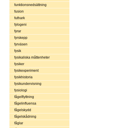
funktionsnedsättning
fusion
futhark
fylogeni
fyrar
fyrskepp
fyrväsen
fysik
fysikaliska måttenheter
fysiker
fysikexperiment
fysikhistoria
fysikundervisning
fysiologi
fågelflyttning
fågelinfluensa
fågelskydd
fågelskådning
fåglar