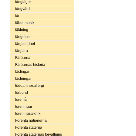
fångläger
fångvård
får
fäbodmusik
fäktning
fängelser
färgblindhet
färglära
Färöarna
Färöarnas historia
fästingar
fästningar
födoämnesallergi
förbund
föremål
föreningar
föreningsteknik
Förenta nationerna
Förenta staterna
Förenta staternas förvaltning