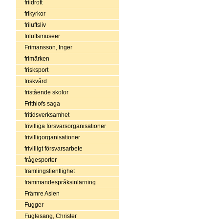
friidrott
frikyrkor
friluftsliv
friluftsmuseer
Frimansson, Inger
frimärken
frisksport
friskvård
fristående skolor
Frithiofs saga
fritidsverksamhet
frivilliga försvarsorganisationer
frivilligorganisationer
frivilligt försvarsarbete
frågesporter
främlingsfientlighet
främmandespråksinlärning
Främre Asien
Fugger
Fuglesang, Christer