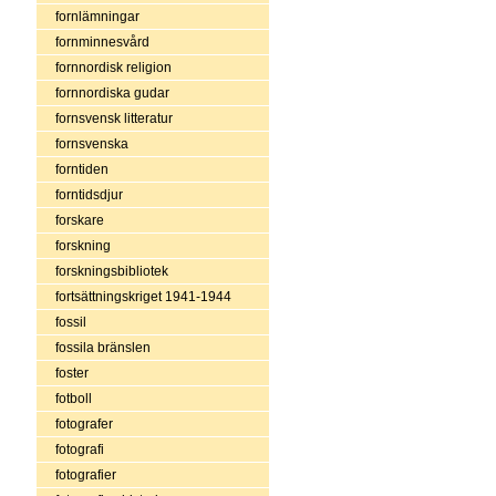
fornlämningar
fornminnesvård
fornnordisk religion
fornnordiska gudar
fornsvensk litteratur
fornsvenska
forntiden
forntidsdjur
forskare
forskning
forskningsbibliotek
fortsättningskriget 1941-1944
fossil
fossila bränslen
foster
fotboll
fotografer
fotografi
fotografier