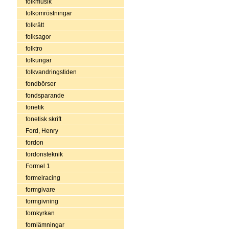
folkmusik
folkomröstningar
folkrätt
folksagor
folktro
folkungar
folkvandringstiden
fondbörser
fondsparande
fonetik
fonetisk skrift
Ford, Henry
fordon
fordonsteknik
Formel 1
formelracing
formgivare
formgivning
fornkyrkan
fornlämningar