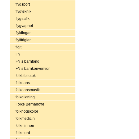
flygsport
flygteknik
flygtrafik
flygvapnet
flyktingar
flyttfåglar
flöjt
FN
FN:s barnfond
FN:s barnkonvention
folkbibliotek
folkdans
folkdansmusik
folkdiktning
Folke Bernadotte
folkhögskolor
folkmedicin
folkminnen
folkmord