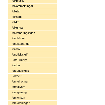
folkmusik
folkomröstningar
folkrätt
folksagor
folktro
folkungar
folkvandringstiden
fondbörser
fondsparande
fonetik
fonetisk skrift
Ford, Henry
fordon
fordonsteknik
Formel 1
formelracing
formgivare
formgivning
fornkyrkan
fornlämningar