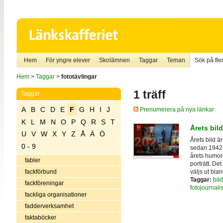
Hem
För yngre elever
Skolämnen
Taggar
Teman
Sök på fler
Hem
>
Taggar
>
fototävlingar
1 träff
Taggar
A
B
C
D
E
F
G
H
I
J
Prenumerera på nya länkar
K
L
M
N
O
P
Q
R
S
T
Årets bild
U
V
W
X
Y
Z
Å
Ä
Ö
Årets bild ä
0 - 9
sedan 1942. 
årets humorb
fabler
porträtt. Det
väljs ut blan
fackförbund
Taggar:
bild
fackföreningar
fotojournalis
fackliga organisationer
fadderverksamhet
faktaböcker