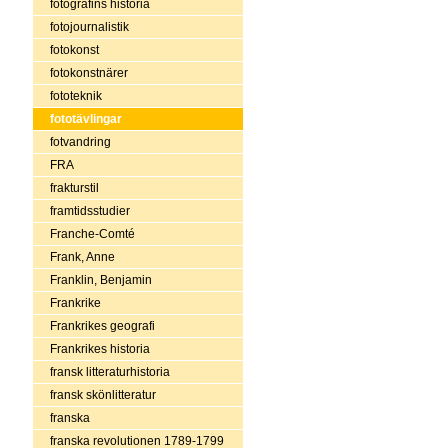
fotografins historia
fotojournalistik
fotokonst
fotokonstnärer
fototeknik
fototävlingar
fotvandring
FRA
frakturstil
framtidsstudier
Franche-Comté
Frank, Anne
Franklin, Benjamin
Frankrike
Frankrikes geografi
Frankrikes historia
fransk litteraturhistoria
fransk skönlitteratur
franska
franska revolutionen 1789-1799