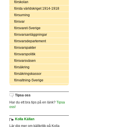
förskolan
första världskriget 1914-1918
försurning
försvar
försvaret-Sverige
försvarsanläggningar
försvarsdepartement
försvarspakter
försvarspolitik
försvarsväsen
försäkring
försäkringskassor
förvaltning-Sverige
Tipsa oss
Har du ett bra tips på en länk?
Tipsa
oss!
Kolla Källan
Lär dig mer om källkritik på Kolla