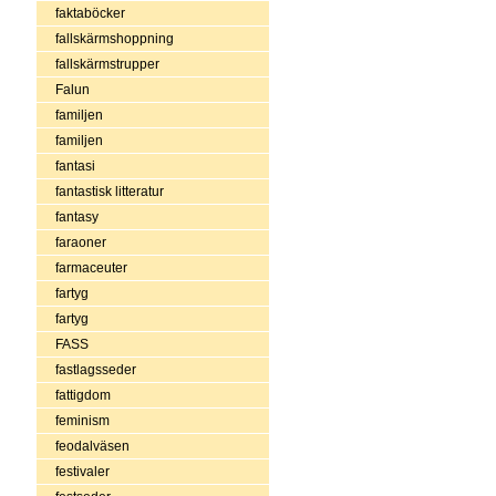
faktaböcker
fallskärmshoppning
fallskärmstrupper
Falun
familjen
familjen
fantasi
fantastisk litteratur
fantasy
faraoner
farmaceuter
fartyg
fartyg
FASS
fastlagsseder
fattigdom
feminism
feodalväsen
festivaler