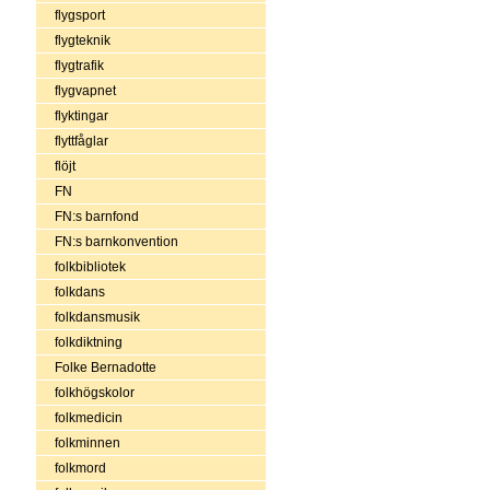
flygsport
flygteknik
flygtrafik
flygvapnet
flyktingar
flyttfåglar
flöjt
FN
FN:s barnfond
FN:s barnkonvention
folkbibliotek
folkdans
folkdansmusik
folkdiktning
Folke Bernadotte
folkhögskolor
folkmedicin
folkminnen
folkmord