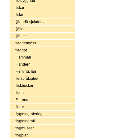
fiolbyggnad
fiskar
fiske
fjäderfä-sjukdomar
fjällen
fjärilar
fladdermöss
flaggor
Flamman
Flandern
Fleming, Ian
flerspråkighet
flickböcker
floder
Florens
floror
flygfotografering
flygfotografi
flygmuseer
flygplan