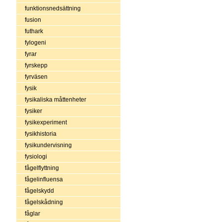
funktionsnedsättning
fusion
futhark
fylogeni
fyrar
fyrskepp
fyrväsen
fysik
fysikaliska måttenheter
fysiker
fysikexperiment
fysikhistoria
fysikundervisning
fysiologi
fågelflyttning
fågelinfluensa
fågelskydd
fågelskådning
fåglar