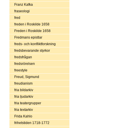
Franz Kafka
fraseologi
fred
freden i Roskilde 1658
Freden i Roskilde 1658
Fredmans epistlar
freds- och konfliktforskning
fredsbevarande styrkor
fredsfrågan
fredsrörelsen
freestyle
Freud, Sigmund
freudianism
fria bildarkiv
fria ljudarkiv
fria teatergrupper
fria textarkiv
Frida Kahlo
frihetstiden 1718-1772