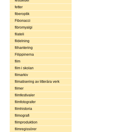
festseder
fetter
fiberoptik
Fibonacci
fibromyalgi
filateli
fildelning
filhantering
Filippinerna
film
film i skolan
filmarkiv
filmatisering av litterära verk
filmer
filmfestivaler
filmfotografer
filmhistoria
filmografi
filmproduktion
filmregissörer