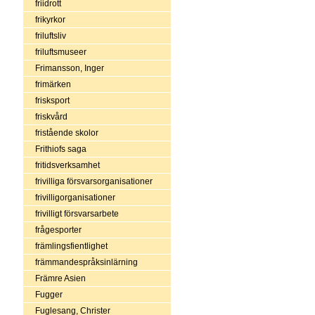
friidrott
frikyrkor
friluftsliv
friluftsmuseer
Frimansson, Inger
frimärken
frisksport
friskvård
fristående skolor
Frithiofs saga
fritidsverksamhet
frivilliga försvarsorganisationer
frivilligorganisationer
frivilligt försvarsarbete
frågesporter
främlingsfientlighet
främmandespråksinlärning
Främre Asien
Fugger
Fuglesang, Christer