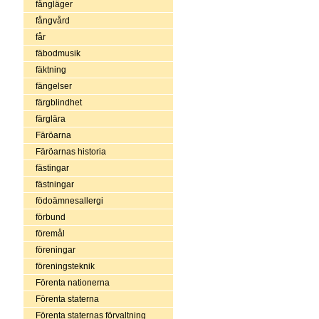
fångläger
fångvård
får
fäbodmusik
fäktning
fängelser
färgblindhet
färglära
Färöarna
Färöarnas historia
fästingar
fästningar
födoämnesallergi
förbund
föremål
föreningar
föreningsteknik
Förenta nationerna
Förenta staterna
Förenta staternas förvaltning