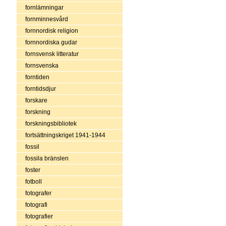
fornlämningar
fornminnesvård
fornnordisk religion
fornnordiska gudar
fornsvensk litteratur
fornsvenska
forntiden
forntidsdjur
forskare
forskning
forskningsbibliotek
fortsättningskriget 1941-1944
fossil
fossila bränslen
foster
fotboll
fotografer
fotografi
fotografier