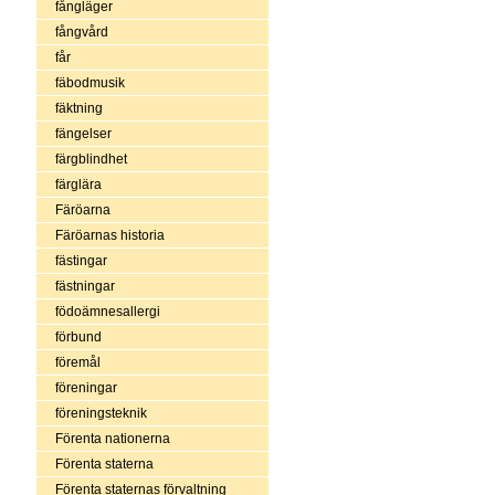
fångläger
fångvård
får
fäbodmusik
fäktning
fängelser
färgblindhet
färglära
Färöarna
Färöarnas historia
fästingar
fästningar
födoämnesallergi
förbund
föremål
föreningar
föreningsteknik
Förenta nationerna
Förenta staterna
Förenta staternas förvaltning