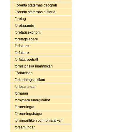
Förenta staternas geografi
Förenta staternas historia
företag
företagande
företagsekonomi
företagsledare
författare
författare
författarporträtt
förhistoriska människan
Förintelsen
förkortningslexikon
förlossningar
förnamn
förnybara energikällor
föroreningar
föroreningsfrågor
förromantiken och romantiken
församlingar