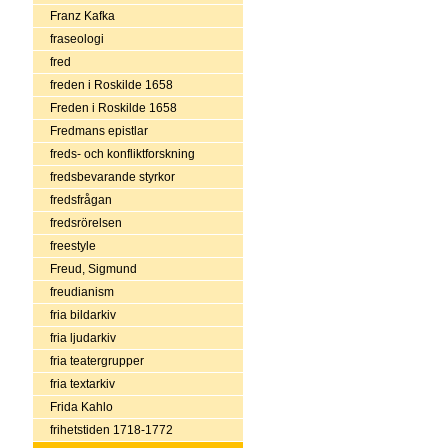
Franz Kafka
fraseologi
fred
freden i Roskilde 1658
Freden i Roskilde 1658
Fredmans epistlar
freds- och konfliktforskning
fredsbevarande styrkor
fredsfrågan
fredsrörelsen
freestyle
Freud, Sigmund
freudianism
fria bildarkiv
fria ljudarkiv
fria teatergrupper
fria textarkiv
Frida Kahlo
frihetstiden 1718-1772