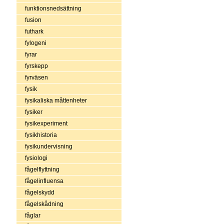
funktionsnedsättning
fusion
futhark
fylogeni
fyrar
fyrskepp
fyrväsen
fysik
fysikaliska måttenheter
fysiker
fysikexperiment
fysikhistoria
fysikundervisning
fysiologi
fågelflyttning
fågelinfluensa
fågelskydd
fågelskådning
fåglar