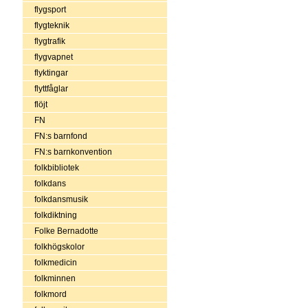
flygsport
flygteknik
flygtrafik
flygvapnet
flyktingar
flyttfåglar
flöjt
FN
FN:s barnfond
FN:s barnkonvention
folkbibliotek
folkdans
folkdansmusik
folkdiktning
Folke Bernadotte
folkhögskolor
folkmedicin
folkminnen
folkmord