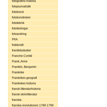
fotografins historia
fotojournalistik
fotokonst
fotokonstnärer
fototeknik
fototävlingar
fotvandring
FRA
frakturstil
framtidsstudier
Franche-Comté
Frank, Anne
Franklin, Benjamin
Frankrike
Frankrikes geografi
Frankrikes historia
fransk litteraturhistoria
fransk skönlitteratur
franska
franska revolutionen 1789-1799