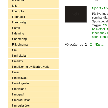
festseder
fetter
Sport - S
fiberoptik
På Sveriges 
Fibonacci
som handlar 
Sportspege
fibromyalgi
Taggar:
SV
filateli
basketboll
,
innebandy
,
fildelning
sport
,
tennis
filhantering
Föregående
1
2
Nästa
Filippinerna
film
film i skolan
filmarkiv
filmatisering av litterära verk
filmer
filmfestivaler
filmfotografer
filmhistoria
filmografi
filmproduktion
filmregissörer