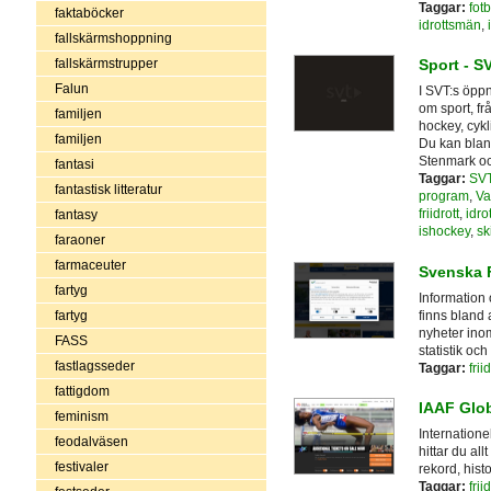
Taggar:
fotb
faktaböcker
idrottsmän
,
fallskärmshoppning
fallskärmstrupper
Sport - S
Falun
I SVT:s öpp
om sport, fr
familjen
hockey, cykl
familjen
Du kan blan
Stenmark oc
fantasi
Taggar:
SV
fantastisk litteratur
program
,
Va
friidrott
,
idrot
fantasy
ishockey
,
sk
faraoner
farmaceuter
Svenska F
fartyg
Information 
finns bland 
fartyg
nyheter inom
FASS
statistik och
fastlagsseder
Taggar:
frii
fattigdom
IAAF Glob
feminism
Internationel
feodalväsen
hittar du allt
festivaler
rekord, hist
Taggar:
frii