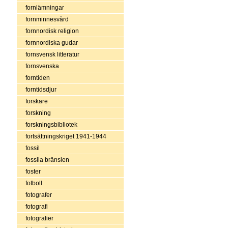
fornlämningar
fornminnesvård
fornnordisk religion
fornnordiska gudar
fornsvensk litteratur
fornsvenska
forntiden
forntidsdjur
forskare
forskning
forskningsbibliotek
fortsättningskriget 1941-1944
fossil
fossila bränslen
foster
fotboll
fotografer
fotografi
fotografier