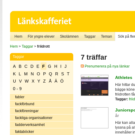
Hem
För yngre elever
Skolämnen
Taggar
Teman
Sök på fler
Hem
>
Taggar
>
friidrott
7 träffar
Taggar
A
B
C
D
E
F
G
H
I
J
Prenumerera på nya länkar
K
L
M
N
O
P
Q
R
S
T
Athletes
U
V
W
X
Y
Z
Å
Ä
Ö
Här hittar du
0 - 9
bägge könen
friidrotten få
fabler
Taggar:
frii
fackförbund
Juniorspo
fackföreningar
år
fackliga organisationer
Här kan all
fadderverksamhet
lyssna på a
faktaböcker
innehåller i