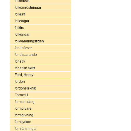
folkmusik
folkomröstningar
folkrätt
folksagor
folktro
folkungar
folkvandringstiden
fondbörser
fondsparande
fonetik
fonetisk skrift
Ford, Henry
fordon
fordonsteknik
Formel 1
formelracing
formgivare
formgivning
fornkyrkan
fornlämningar