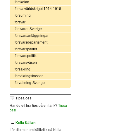
förskolan
första världskriget 1914-1918
försurning
försvar
försvaret-Sverige
försvarsanläggningar
försvarsdepartement
försvarspakter
försvarspolitik
försvarsväsen
försäkring
försäkringskassor
förvaltning-Sverige
Tipsa oss
Har du ett bra tips på en länk?
Tipsa
oss!
Kolla Källan
Lär dig mer om källkritik på Kolla