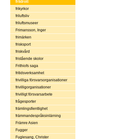
friidrott
frikyrkor
friluftsliv
friluftsmuseer
Frimansson, Inger
frimärken
frisksport
friskvård
fristående skolor
Frithiofs saga
fritidsverksamhet
frivilliga försvarsorganisationer
frivilligorganisationer
frivilligt försvarsarbete
frågesporter
främlingsfientlighet
främmandespråksinlärning
Främre Asien
Fugger
Fuglesang, Christer