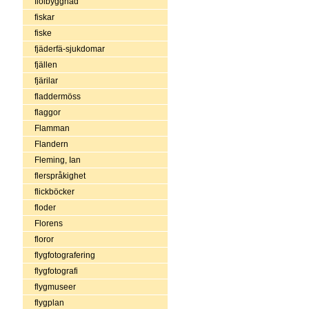
fiolbyggnad
fiskar
fiske
fjäderfä-sjukdomar
fjällen
fjärilar
fladdermöss
flaggor
Flamman
Flandern
Fleming, Ian
flerspråkighet
flickböcker
floder
Florens
floror
flygfotografering
flygfotografi
flygmuseer
flygplan