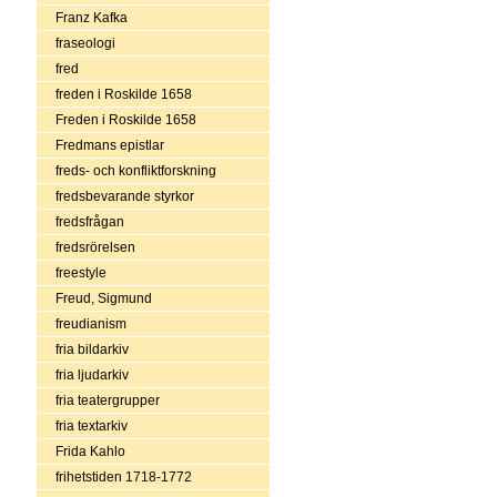
Franz Kafka
fraseologi
fred
freden i Roskilde 1658
Freden i Roskilde 1658
Fredmans epistlar
freds- och konfliktforskning
fredsbevarande styrkor
fredsfrågan
fredsrörelsen
freestyle
Freud, Sigmund
freudianism
fria bildarkiv
fria ljudarkiv
fria teatergrupper
fria textarkiv
Frida Kahlo
frihetstiden 1718-1772