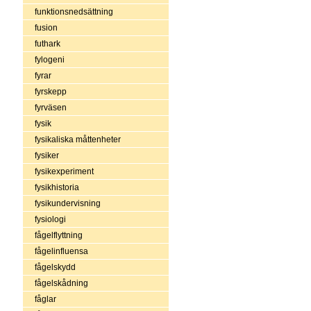
funktionsnedsättning
fusion
futhark
fylogeni
fyrar
fyrskepp
fyrväsen
fysik
fysikaliska måttenheter
fysiker
fysikexperiment
fysikhistoria
fysikundervisning
fysiologi
fågelflyttning
fågelinfluensa
fågelskydd
fågelskådning
fåglar