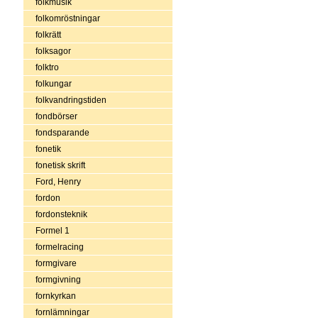
folkmusik
folkomröstningar
folkrätt
folksagor
folktro
folkungar
folkvandringstiden
fondbörser
fondsparande
fonetik
fonetisk skrift
Ford, Henry
fordon
fordonsteknik
Formel 1
formelracing
formgivare
formgivning
fornkyrkan
fornlämningar