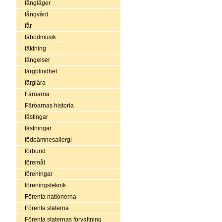
fångläger
fångvård
får
fäbodmusik
fäktning
fängelser
färgblindhet
färglära
Färöarna
Färöarnas historia
fästingar
fästningar
födoämnesallergi
förbund
föremål
föreningar
föreningsteknik
Förenta nationerna
Förenta staterna
Förenta staternas förvaltning