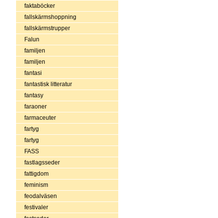
faktaböcker
fallskärmshoppning
fallskärmstrupper
Falun
familjen
familjen
fantasi
fantastisk litteratur
fantasy
faraoner
farmaceuter
fartyg
fartyg
FASS
fastlagsseder
fattigdom
feminism
feodalväsen
festivaler