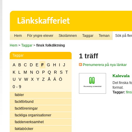
Hem
För yngre elever
Skolämnen
Taggar
Teman
Sök på fler
Hem
>
Taggar
>
finsk folkdiktning
1 träff
Taggar
A
B
C
D
E
F
G
H
I
J
Prenumerera på nya länkar
K
L
M
N
O
P
Q
R
S
T
Kalevala
U
V
W
X
Y
Z
Å
Ä
Ö
Det finska f
0 - 9
format.
Taggar:
fins
fabler
fackförbund
fackföreningar
fackliga organisationer
fadderverksamhet
faktaböcker