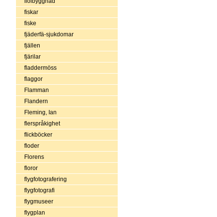
fiolbyggnad
fiskar
fiske
fjäderfä-sjukdomar
fjällen
fjärilar
fladdermöss
flaggor
Flamman
Flandern
Fleming, Ian
flerspråkighet
flickböcker
floder
Florens
floror
flygfotografering
flygfotografi
flygmuseer
flygplan