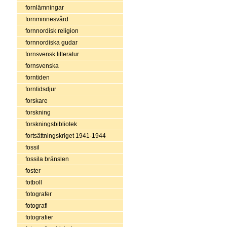
fornlämningar
fornminnesvård
fornnordisk religion
fornnordiska gudar
fornsvensk litteratur
fornsvenska
forntiden
forntidsdjur
forskare
forskning
forskningsbibliotek
fortsättningskriget 1941-1944
fossil
fossila bränslen
foster
fotboll
fotografer
fotografi
fotografier