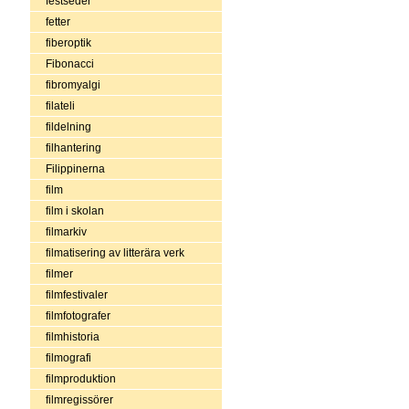
festseder
fetter
fiberoptik
Fibonacci
fibromyalgi
filateli
fildelning
filhantering
Filippinerna
film
film i skolan
filmarkiv
filmatisering av litterära verk
filmer
filmfestivaler
filmfotografer
filmhistoria
filmografi
filmproduktion
filmregissörer