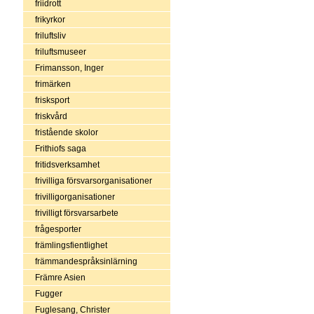
friidrott
frikyrkor
friluftsliv
friluftsmuseer
Frimansson, Inger
frimärken
frisksport
friskvård
fristående skolor
Frithiofs saga
fritidsverksamhet
frivilliga försvarsorganisationer
frivilligorganisationer
frivilligt försvarsarbete
frågesporter
främlingsfientlighet
främmandespråksinlärning
Främre Asien
Fugger
Fuglesang, Christer