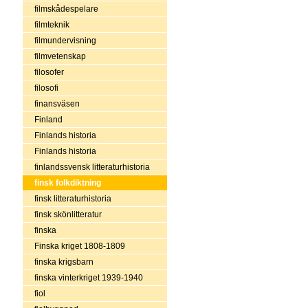
filmskådespelare
filmteknik
filmundervisning
filmvetenskap
filosofer
filosofi
finansväsen
Finland
Finlands historia
Finlands historia
finlandssvensk litteraturhistoria
finsk folkdiktning
finsk litteraturhistoria
finsk skönlitteratur
finska
Finska kriget 1808-1809
finska krigsbarn
finska vinterkriget 1939-1940
fiol