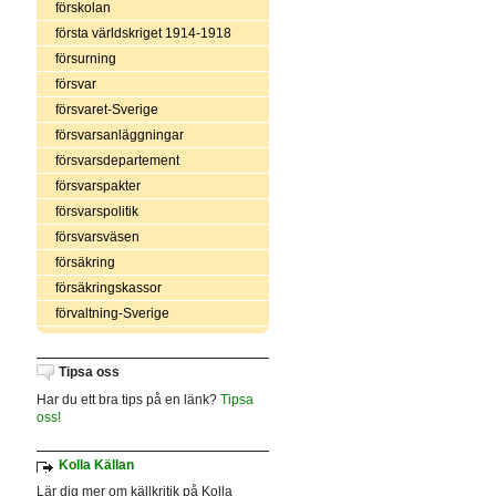
förskolan
första världskriget 1914-1918
försurning
försvar
försvaret-Sverige
försvarsanläggningar
försvarsdepartement
försvarspakter
försvarspolitik
försvarsväsen
försäkring
försäkringskassor
förvaltning-Sverige
Tipsa oss
Har du ett bra tips på en länk?
Tipsa
oss!
Kolla Källan
Lär dig mer om källkritik på Kolla