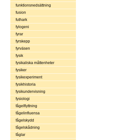
funktionsnedsättning
fusion
futhark
fylogeni
fyrar
fyrskepp
fyrväsen
fysik
fysikaliska måttenheter
fysiker
fysikexperiment
fysikhistoria
fysikundervisning
fysiologi
fågelflyttning
fågelinfluensa
fågelskydd
fågelskådning
fåglar