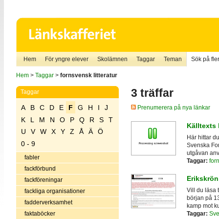
Hem
För yngre elever
Skolämnen
Taggar
Teman
Sök på fler
Hem
>
Taggar
>
fornsvensk litteratur
3 träffar
Taggar
A
B
C
D
E
F
G
H
I
J
Prenumerera på nya länkar
K
L
M
N
O
P
Q
R
S
T
Källtexts
U
V
W
X
Y
Z
Å
Ä
Ö
Här hittar d
0 - 9
Svenska For
utgåvan anv
fabler
Taggar:
forn
fackförbund
Erikskrön
fackföreningar
Vill du läsa
fackliga organisationer
början på 1
fadderverksamhet
kamp mot ku
faktaböcker
Taggar:
Sve