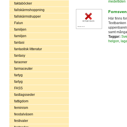
medeltiden
faktaböcker
fallskärmshoppning
Fornsven
fallskärmstrupper
Här finns fo
Falun
Textbanken o
uppenbarels
familjen
samt många 
familjen
Taggar:
Sve
helgon
,
laga
fantasi
fantastisk litteratur
fantasy
faraoner
farmaceuter
fartyg
fartyg
FASS
fastlagsseder
fattigdom
feminism
feodalväsen
festivaler