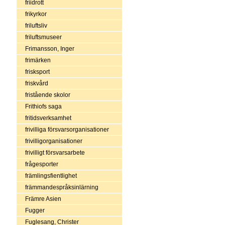
friidrott
frikyrkor
friluftsliv
friluftsmuseer
Frimansson, Inger
frimärken
frisksport
friskvård
fristående skolor
Frithiofs saga
fritidsverksamhet
frivilliga försvarsorganisationer
frivilligorganisationer
frivilligt försvarsarbete
frågesporter
främlingsfientlighet
främmandespråksinlärning
Främre Asien
Fugger
Fuglesang, Christer