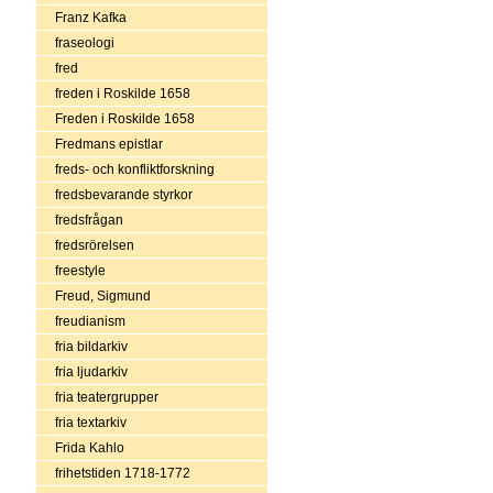
Franz Kafka
fraseologi
fred
freden i Roskilde 1658
Freden i Roskilde 1658
Fredmans epistlar
freds- och konfliktforskning
fredsbevarande styrkor
fredsfrågan
fredsrörelsen
freestyle
Freud, Sigmund
freudianism
fria bildarkiv
fria ljudarkiv
fria teatergrupper
fria textarkiv
Frida Kahlo
frihetstiden 1718-1772