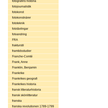
fotografins historia
fotojournalistik
fotokonst
fotokonstnärer
fototeknik
fototävlingar
fotvandring
FRA
frakturstil
framtidsstudier
Franche-Comté
Frank, Anne
Franklin, Benjamin
Frankrike
Frankrikes geografi
Frankrikes historia
fransk litteraturhistoria
fransk skönlitteratur
franska
franska revolutionen 1789-1799