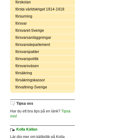
förskolan
första världskriget 1914-1918
försurning
försvar
försvaret-Sverige
försvarsanläggningar
försvarsdepartement
försvarspakter
försvarspolitik
försvarsväsen
försäkring
försäkringskassor
förvaltning-Sverige
Tipsa oss
Har du ett bra tips på en länk?
Tipsa
oss!
Kolla Källan
Lär dig mer om källkritik på Kolla