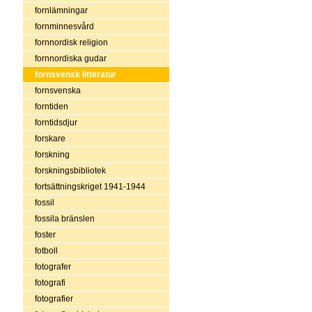
fornlämningar
fornminnesvård
fornnordisk religion
fornnordiska gudar
fornsvensk litteratur
fornsvenska
forntiden
forntidsdjur
forskare
forskning
forskningsbibliotek
fortsättningskriget 1941-1944
fossil
fossila bränslen
foster
fotboll
fotografer
fotografi
fotografier