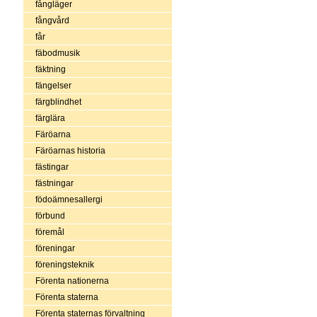
fångläger
fångvård
får
fäbodmusik
fäktning
fängelser
färgblindhet
färglära
Färöarna
Färöarnas historia
fästingar
fästningar
födoämnesallergi
förbund
föremål
föreningar
föreningsteknik
Förenta nationerna
Förenta staterna
Förenta staternas förvaltning