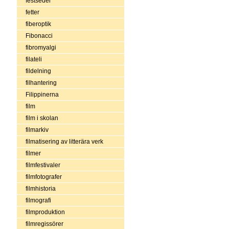
festseder
fetter
fiberoptik
Fibonacci
fibromyalgi
filateli
fildelning
filhantering
Filippinerna
film
film i skolan
filmarkiv
filmatisering av litterära verk
filmer
filmfestivaler
filmfotografer
filmhistoria
filmografi
filmproduktion
filmregissörer