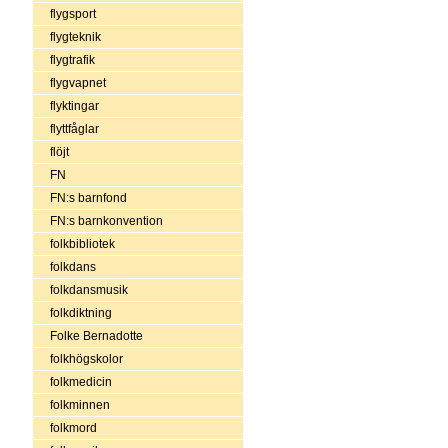
flygsport
flygteknik
flygtrafik
flygvapnet
flyktingar
flyttfåglar
flöjt
FN
FN:s barnfond
FN:s barnkonvention
folkbibliotek
folkdans
folkdansmusik
folkdiktning
Folke Bernadotte
folkhögskolor
folkmedicin
folkminnen
folkmord