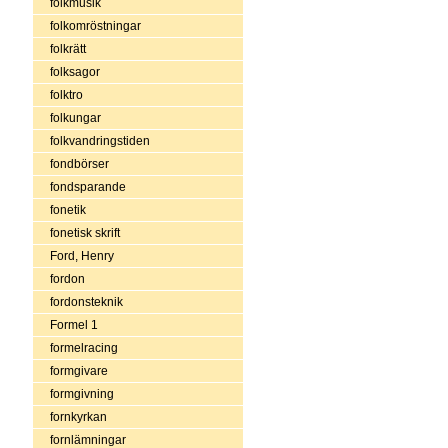
folkmusik
folkomröstningar
folkrätt
folksagor
folktro
folkungar
folkvandringstiden
fondbörser
fondsparande
fonetik
fonetisk skrift
Ford, Henry
fordon
fordonsteknik
Formel 1
formelracing
formgivare
formgivning
fornkyrkan
fornlämningar