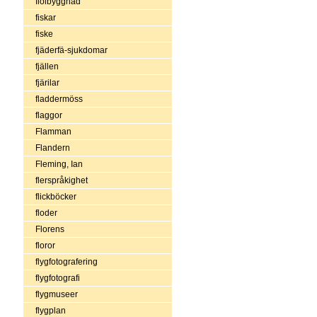
fiolbyggnad
fiskar
fiske
fjäderfä-sjukdomar
fjällen
fjärilar
fladdermöss
flaggor
Flamman
Flandern
Fleming, Ian
flerspråkighet
flickböcker
floder
Florens
floror
flygfotografering
flygfotografi
flygmuseer
flygplan