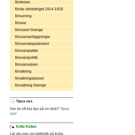
förskolan
första världskriget 1914-1918
försurning
försvar
försvaret-Sverige
försvarsanläggningar
försvarsdepartement
försvarspakter
försvarspolitik
försvarsväsen
försäkring
försäkringskassor
förvaltning-Sverige
Tipsa oss
Har du ett bra tips på en länk?
Tipsa
oss!
Kolla Källan
Lär dig mer om källkritik på Kolla