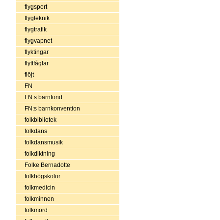
flygsport
flygteknik
flygtrafik
flygvapnet
flyktingar
flyttfåglar
flöjt
FN
FN:s barnfond
FN:s barnkonvention
folkbibliotek
folkdans
folkdansmusik
folkdiktning
Folke Bernadotte
folkhögskolor
folkmedicin
folkminnen
folkmord