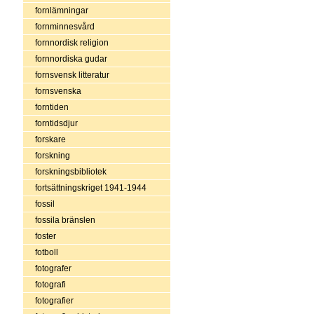
fornlämningar
fornminnesvård
fornnordisk religion
fornnordiska gudar
fornsvensk litteratur
fornsvenska
forntiden
forntidsdjur
forskare
forskning
forskningsbibliotek
fortsättningskriget 1941-1944
fossil
fossila bränslen
foster
fotboll
fotografer
fotografi
fotografier