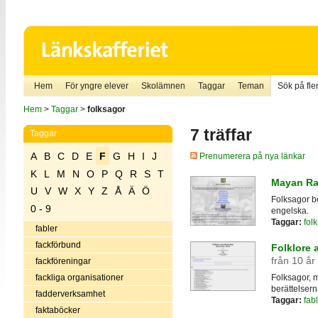
Hem
För yngre elever
Skolämnen
Taggar
Teman
Sök på fler
Hem
>
Taggar
>
folksagor
7 träffar
Taggar
A
B
C
D
E
F
G
H
I
J
Prenumerera på nya länkar
K
L
M
N
O
P
Q
R
S
T
Mayan Rab
U
V
W
X
Y
Z
Å
Ä
Ö
Folksagor be
0 - 9
engelska.
Taggar:
fol
fabler
fackförbund
Folklore 
från 10 år
fackföreningar
fackliga organisationer
Folksagor, m
berättelsern
fadderverksamhet
Taggar:
fabl
faktaböcker