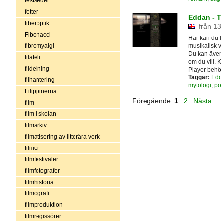
festseder
fetter
Eddan - T
fiberoptik
från 13
Fibonacci
Här kan du l
musikalisk v
fibromyalgi
Du kan även 
filateli
om du vill.
fildelning
Player behöv
Taggar:
Ed
filhantering
mytologi
,
po
Filippinerna
Föregående
1
2
Nästa
film
film i skolan
filmarkiv
filmatisering av litterära verk
filmer
filmfestivaler
filmfotografer
filmhistoria
filmografi
filmproduktion
filmregissörer