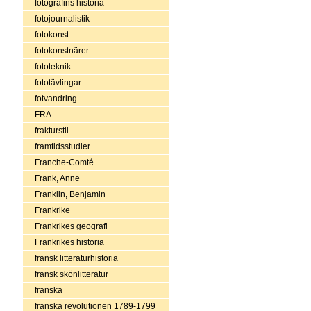
fotografins historia
fotojournalistik
fotokonst
fotokonstnärer
fototeknik
fototävlingar
fotvandring
FRA
frakturstil
framtidsstudier
Franche-Comté
Frank, Anne
Franklin, Benjamin
Frankrike
Frankrikes geografi
Frankrikes historia
fransk litteraturhistoria
fransk skönlitteratur
franska
franska revolutionen 1789-1799