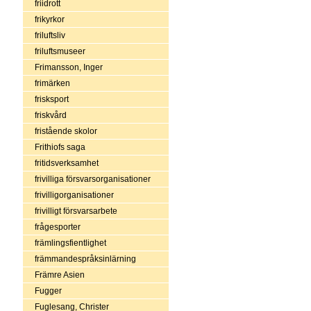
friidrott
frikyrkor
friluftsliv
friluftsmuseer
Frimansson, Inger
frimärken
frisksport
friskvård
fristående skolor
Frithiofs saga
fritidsverksamhet
frivilliga försvarsorganisationer
frivilligorganisationer
frivilligt försvarsarbete
frågesporter
främlingsfientlighet
främmandespråksinlärning
Främre Asien
Fugger
Fuglesang, Christer