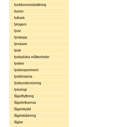
funktionsnedsättning
fusion
futhark
fylogeni
fyrar
fyrskepp
fyrväsen
fysik
fysikaliska måttenheter
fysiker
fysikexperiment
fysikhistoria
fysikundervisning
fysiologi
fågelflyttning
fågelinfluensa
fågelskydd
fågelskådning
fåglar