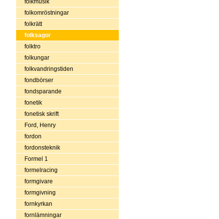
folkmusik
folkomröstningar
folkrätt
folksagor
folktro
folkungar
folkvandringstiden
fondbörser
fondsparande
fonetik
fonetisk skrift
Ford, Henry
fordon
fordonsteknik
Formel 1
formelracing
formgivare
formgivning
fornkyrkan
fornlämningar