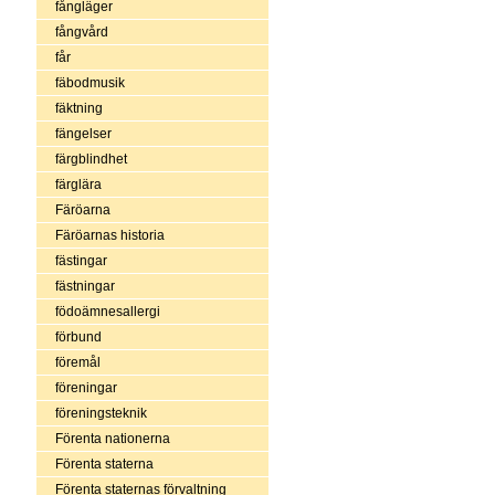
fångläger
fångvård
får
fäbodmusik
fäktning
fängelser
färgblindhet
färglära
Färöarna
Färöarnas historia
fästingar
fästningar
födoämnesallergi
förbund
föremål
föreningar
föreningsteknik
Förenta nationerna
Förenta staterna
Förenta staternas förvaltning