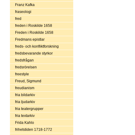
Franz Kafka
fraseologi
fred
freden i Roskilde 1658
Freden i Roskilde 1658
Fredmans epistlar
freds- och konfliktforskning
fredsbevarande styrkor
fredsfrågan
fredsrörelsen
freestyle
Freud, Sigmund
freudianism
fria bildarkiv
fria ljudarkiv
fria teatergrupper
fria textarkiv
Frida Kahlo
frihetstiden 1718-1772