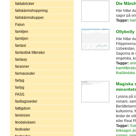
Die Märc
faktaböcker
fallskärmshoppning
Här hittar d
sagor på ori
fallskärmstrupper
Taggar:
barn
Falun
Ollybolly
familjen
familjen
Här hittar d
Filippinerna
fantasi
Uzbekistan,
fantastisk litteratur
Sagorna är 
engelska, k
fantasy
Taggar:
ani
faraoner
barnlitteratu
thailändska
farmaceuter
fartyg
Magiska s
fartyg
minoritet
FASS
Lyssna på ra
fastlagsseder
romani, sami
Berättelsern
fattigdom
kulturerna.
feminism
testar de o
eller Real P
feodalväsen
Taggar:
Sve
festivaler
folksagor
,
ji
romani
,
sag