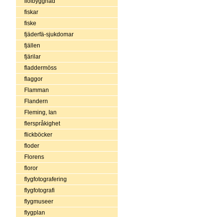
fiolbyggnad
fiskar
fiske
fjäderfä-sjukdomar
fjällen
fjärilar
fladdermöss
flaggor
Flamman
Flandern
Fleming, Ian
flerspråkighet
flickböcker
floder
Florens
floror
flygfotografering
flygfotografi
flygmuseer
flygplan