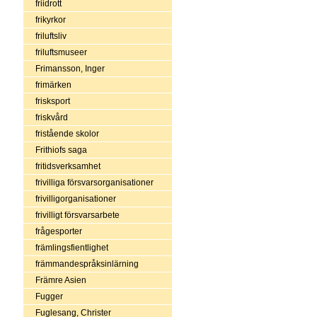
friidrott
frikyrkor
friluftsliv
friluftsmuseer
Frimansson, Inger
frimärken
frisksport
friskvård
fristående skolor
Frithiofs saga
fritidsverksamhet
frivilliga försvarsorganisationer
frivilligorganisationer
frivilligt försvarsarbete
frågesporter
främlingsfientlighet
främmandespråksinlärning
Främre Asien
Fugger
Fuglesang, Christer