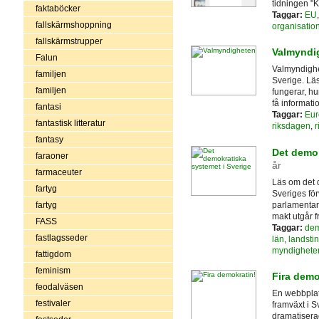
tidningen "K
faktaböcker
Taggar:
EU
fallskärmshoppning
organisatio
fallskärmstrupper
Valmyndi
Falun
Valmyndighe
familjen
Sverige. Lä
familjen
fungerar, hu
få informati
fantasi
Taggar:
Eur
fantastisk litteratur
riksdagen
,
r
fantasy
Det demok
faraoner
år
farmaceuter
Läs om det 
fartyg
Sveriges för
parlamentaris
fartyg
makt utgår f
FASS
Taggar:
dem
fastlagsseder
län
,
landsti
myndighete
fattigdom
feminism
Fira demo
feodalväsen
En webbplat
festivaler
framväxt i Sv
dramatiserade