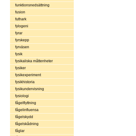
funktionsnedsättning
fusion
futhark
fylogeni
fyrar
fyrskepp
fyrväsen
fysik
fysikaliska måttenheter
fysiker
fysikexperiment
fysikhistoria
fysikundervisning
fysiologi
fågelflyttning
fågelinfluensa
fågelskydd
fågelskådning
fåglar