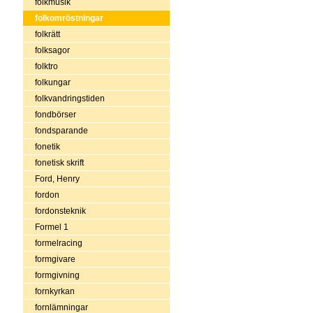
folkmusik
folkomröstningar
folkrätt
folksagor
folktro
folkungar
folkvandringstiden
fondbörser
fondsparande
fonetik
fonetisk skrift
Ford, Henry
fordon
fordonsteknik
Formel 1
formelracing
formgivare
formgivning
fornkyrkan
fornlämningar