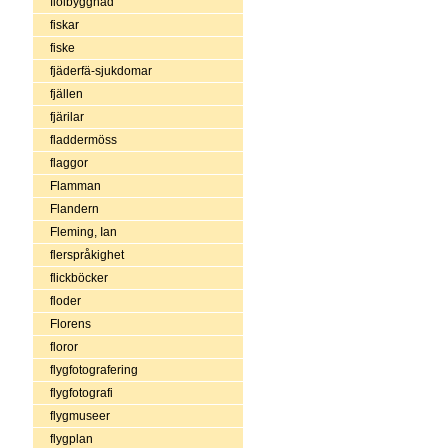
fiolbyggnad
fiskar
fiske
fjäderfä-sjukdomar
fjällen
fjärilar
fladdermöss
flaggor
Flamman
Flandern
Fleming, Ian
flerspråkighet
flickböcker
floder
Florens
floror
flygfotografering
flygfotografi
flygmuseer
flygplan