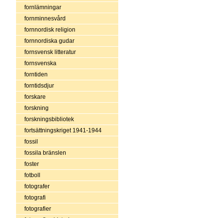
fornlämningar
fornminnesvård
fornnordisk religion
fornnordiska gudar
fornsvensk litteratur
fornsvenska
forntiden
forntidsdjur
forskare
forskning
forskningsbibliotek
fortsättningskriget 1941-1944
fossil
fossila bränslen
foster
fotboll
fotografer
fotografi
fotografier