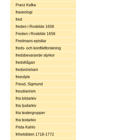
Franz Kafka
fraseologi
fred
freden i Roskilde 1658
Freden i Roskilde 1658
Fredmans epistlar
freds- och konfliktforskning
fredsbevarande styrkor
fredsfrågan
fredsrörelsen
freestyle
Freud, Sigmund
freudianism
fria bildarkiv
fria ljudarkiv
fria teatergrupper
fria textarkiv
Frida Kahlo
frihetstiden 1718-1772