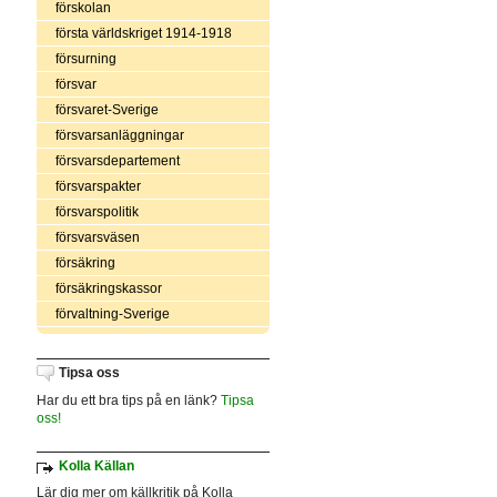
förskolan
första världskriget 1914-1918
försurning
försvar
försvaret-Sverige
försvarsanläggningar
försvarsdepartement
försvarspakter
försvarspolitik
försvarsväsen
försäkring
försäkringskassor
förvaltning-Sverige
Tipsa oss
Har du ett bra tips på en länk?
Tipsa
oss!
Kolla Källan
Lär dig mer om källkritik på Kolla