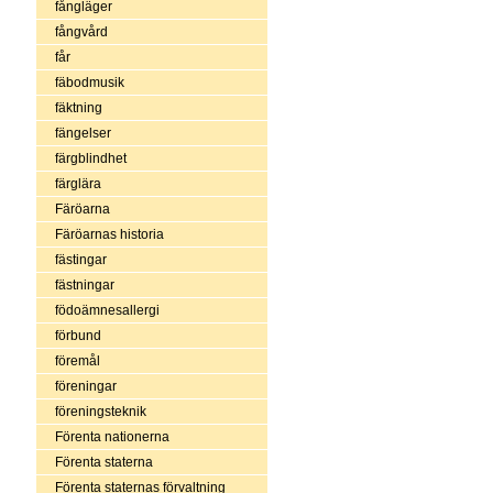
fångläger
fångvård
får
fäbodmusik
fäktning
fängelser
färgblindhet
färglära
Färöarna
Färöarnas historia
fästingar
fästningar
födoämnesallergi
förbund
föremål
föreningar
föreningsteknik
Förenta nationerna
Förenta staterna
Förenta staternas förvaltning