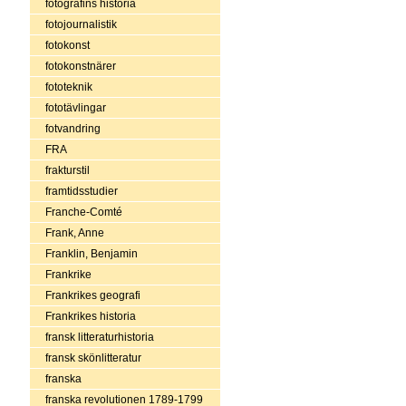
fotografins historia
fotojournalistik
fotokonst
fotokonstnärer
fototeknik
fototävlingar
fotvandring
FRA
frakturstil
framtidsstudier
Franche-Comté
Frank, Anne
Franklin, Benjamin
Frankrike
Frankrikes geografi
Frankrikes historia
fransk litteraturhistoria
fransk skönlitteratur
franska
franska revolutionen 1789-1799