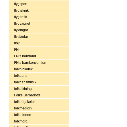
flygsport
flygteknik
flygtrafik
flygvapnet
flyktingar
flyttfåglar
flöjt
FN
FN:s barnfond
FN:s barnkonvention
folkbibliotek
folkdans
folkdansmusik
folkdiktning
Folke Bernadotte
folkhögskolor
folkmedicin
folkminnen
folkmord