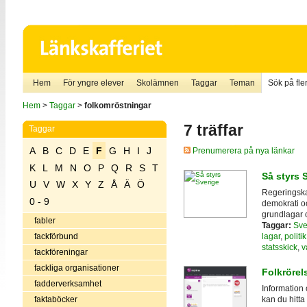
Hem
För yngre elever
Skolämnen
Taggar
Teman
Sök på fler
Hem
>
Taggar
>
folkomröstningar
7 träffar
Taggar
A
B
C
D
E
F
G
H
I
J
Prenumerera på nya länkar
K
L
M
N
O
P
Q
R
S
T
Så styrs 
U
V
W
X
Y
Z
Å
Ä
Ö
Regeringskan
0 - 9
demokrati och
grundlagar 
fabler
Taggar:
Sve
lagar
,
politik
fackförbund
statsskick
,
v
fackföreningar
fackliga organisationer
Folkrörels
fadderverksamhet
Information 
faktaböcker
kan du hitta