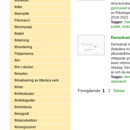
festseder
dina kunskap
fetter
gymnasiet
s
av Riksdag
fiberoptik
2018-2022.
Fibonacci
Taggar:
Sve
politik
,
rösträ
fibromyalgi
filateli
Demokrat
fildelning
Demokrati in
filhantering
diskutera oc
yttrandefrih
Filippinerna
viktigaste g
film
även inform
film i skolan
riksdag. De
är och du ka
filmarkiv
Taggar:
dem
filmatisering av litterära verk
statsskick
filmer
Föregående
1
2
Nästa
filmfestivaler
filmfotografer
filmhistoria
filmografi
filmproduktion
filmregissörer