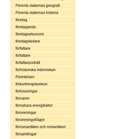
Förenta staternas geografi
Förenta staternas historia
företag
företagande
företagsekonomi
företagsledare
författare
författare
författarporträtt
förhistoriska människan
Förintelsen
förkortningslexikon
förlossningar
förnamn
förnybara energikällor
föroreningar
föroreningsfrågor
förromantiken och romantiken
församlingar