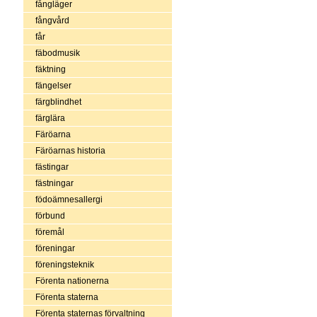
fångläger
fångvård
får
fäbodmusik
fäktning
fängelser
färgblindhet
färglära
Färöarna
Färöarnas historia
fästingar
fästningar
födoämnesallergi
förbund
föremål
föreningar
föreningsteknik
Förenta nationerna
Förenta staterna
Förenta staternas förvaltning