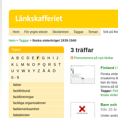
Hem
För yngre elever
Skolämnen
Taggar
Teman
Sök på fler
Hem
>
Taggar
>
finska vinterkriget 1939-1940
3 träffar
Taggar
A
B
C
D
E
F
G
H
I
J
Prenumerera på nya länkar
K
L
M
N
O
P
Q
R
S
T
Finland i 
U
V
W
X
Y
Z
Å
Ä
Ö
Finska vinte
0 - 9
orsakerna ti
kan du läsa 
fabler
lyssna på d
Taggar:
Fin
fackförbund
finska vinte
fackföreningar
fackliga organisationer
Barn och 
fadderverksamhet
från 10 år
faktaböcker
Under andra 