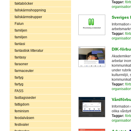
Taggar:
för
faktaböcker
organisatio
fallskärmshoppning
fallskärmstrupper
Sveriges 
Falun
Information
arbetsmarkna
familjen
Taggar:
för
familjen
organisatio
fantasi
DIK-förb
fantastisk litteratur
Akademiker
fantasy
arbetar ino
faraoner
kommunikatio
under rubri
farmaceuter
kulturmiljö,
fartyg
kommunikat
Taggar:
för
fartyg
organisatio
FASS
fastlagsseder
Vårdförb
fattigdom
Information
feminism
olika vårdyrk
Taggar:
för
feodalväsen
organisatio
festivaler