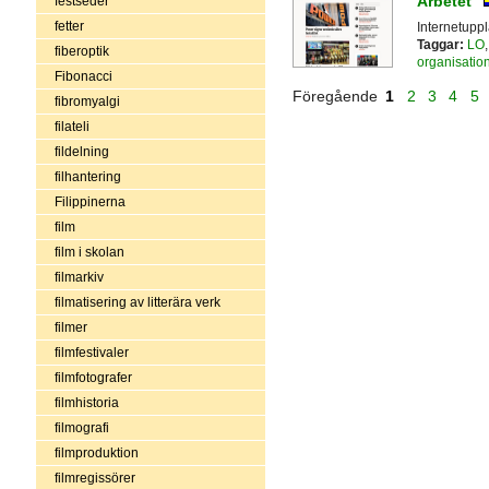
Arbetet
festseder
fetter
Internetuppl
Taggar:
LO
fiberoptik
organisatio
Fibonacci
Föregående
1
2
3
4
5
fibromyalgi
filateli
fildelning
filhantering
Filippinerna
film
film i skolan
filmarkiv
filmatisering av litterära verk
filmer
filmfestivaler
filmfotografer
filmhistoria
filmografi
filmproduktion
filmregissörer