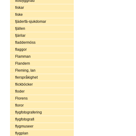
fiolbyggnad
fiskar
fiske
fjäderfä-sjukdomar
fjällen
fjärilar
fladdermöss
flaggor
Flamman
Flandern
Fleming, Ian
flerspråkighet
flickböcker
floder
Florens
floror
flygfotografering
flygfotografi
flygmuseer
flygplan