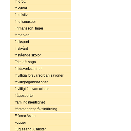
friidrott
frikyrkor
friluftsliv
friluftsmuseer
Frimansson, Inger
frimärken
frisksport
friskvård
fristående skolor
Frithiofs saga
fritidsverksamhet
frivilliga försvarsorganisationer
frivilligorganisationer
frivilligt försvarsarbete
frågesporter
främlingsfientlighet
främmandespråksinlärning
Främre Asien
Fugger
Fuglesang, Christer