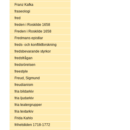
Franz Kafka
fraseologi
fred
freden i Roskilde 1658
Freden i Roskilde 1658
Fredmans epistlar
freds- och konfliktforskning
fredsbevarande styrkor
fredsfrågan
fredsrörelsen
freestyle
Freud, Sigmund
freudianism
fria bildarkiv
fria ljudarkiv
fria teatergrupper
fria textarkiv
Frida Kahlo
frihetstiden 1718-1772