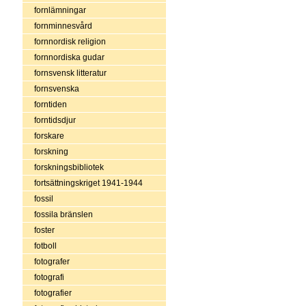
fornlämningar
fornminnesvård
fornnordisk religion
fornnordiska gudar
fornsvensk litteratur
fornsvenska
forntiden
forntidsdjur
forskare
forskning
forskningsbibliotek
fortsättningskriget 1941-1944
fossil
fossila bränslen
foster
fotboll
fotografer
fotografi
fotografier