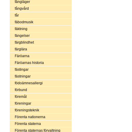
fångläger
fångvård
får
fäbodmusik
fäktning
fängelser
färgblindhet
färglära
Färöarna
Färöarnas historia
fästingar
fästningar
födoämnesallergi
förbund
föremål
föreningar
föreningsteknik
Förenta nationerna
Förenta staterna
Förenta staternas förvaltning