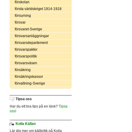
förskolan
första världskriget 1914-1918
försurning
försvar
försvaret-Sverige
försvarsanläggningar
försvarsdepartement
försvarspakter
försvarspolitik
försvarsväsen
försäkring
försäkringskassor
förvaltning-Sverige
Tipsa oss
Har du ett bra tips på en länk?
Tipsa
oss!
Kolla Källan
Lär dig mer om källkritik på Kolla