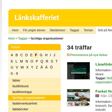
Hem
För yngre elever
Skolämnen
Taggar
Teman
Sök på fler
Hem
>
Taggar
>
fackliga organisationer
34 träffar
Taggar
A
B
C
D
E
F
G
H
I
J
Prenumerera på nya länkar
K
L
M
N
O
P
Q
R
S
T
Lärarförb
U
V
W
X
Y
Z
Å
Ä
Ö
Information 
0 - 9
lärare.
Taggar:
för
fabler
organisatio
fackförbund
Facket fö
fackföreningar
från 13
fackliga organisationer
Information 
fadderverksamhet
bransch. De 
faktaböcker
industri.