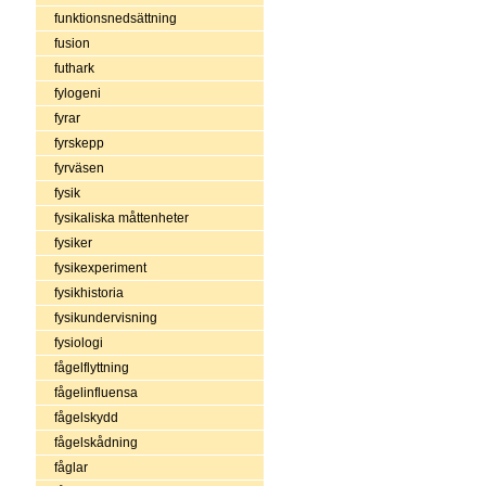
funktionsnedsättning
fusion
futhark
fylogeni
fyrar
fyrskepp
fyrväsen
fysik
fysikaliska måttenheter
fysiker
fysikexperiment
fysikhistoria
fysikundervisning
fysiologi
fågelflyttning
fågelinfluensa
fågelskydd
fågelskådning
fåglar