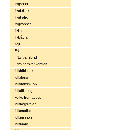
flygsport
flygteknik
flygtrafik
flygvapnet
flyktingar
flyttfåglar
flöjt
FN
FN:s barnfond
FN:s barnkonvention
folkbibliotek
folkdans
folkdansmusik
folkdiktning
Folke Bernadotte
folkhögskolor
folkmedicin
folkminnen
folkmord