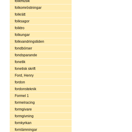
folkmusik
folkomröstningar
folkrätt
folksagor
folktro
folkungar
folkvandringstiden
fondbörser
fondsparande
fonetik
fonetisk skrift
Ford, Henry
fordon
fordonsteknik
Formel 1
formelracing
formgivare
formgivning
fornkyrkan
fornlämningar