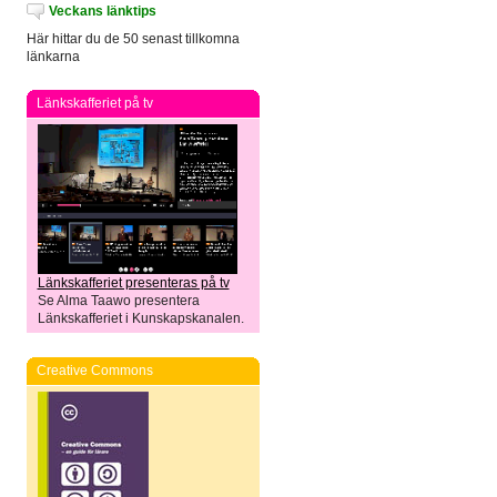
Veckans länktips
Här hittar du de 50 senast tillkomna
länkarna
Länkskafferiet på tv
Länkskafferiet presenteras på tv
Se Alma Taawo presentera
Länkskafferiet i Kunskapskanalen.
Creative Commons