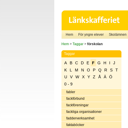
Hem
För yngre elever
Skolämnen
Hem
>
Taggar
>
förskolan
Taggar
A
B
C
D
E
F
G
H
I
J
K
L
M
N
O
P
Q
R
S
T
U
V
W
X
Y
Z
Å
Ä
Ö
0 - 9
fabler
fackförbund
fackföreningar
fackliga organisationer
fadderverksamhet
faktaböcker