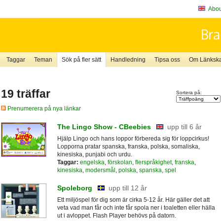
About
Taggar
Teman
Sök på fler sätt
Handledning
Tipsa oss
Om Länkskaf
19 träffar
Sortera på:
Prenumerera på nya länkar
The Lingo Show - CBeebies
upp till 6 år
Hjälp Lingo och hans loppor förbereda sig för loppcirkus!
Lopporna pratar spanska, franska, polska, somaliska,
kinesiska, punjabi och urdu.
Taggar:
engelska
,
förskolan
,
flerspråkighet
,
franska
,
kinesiska
,
modersmål
,
polska
,
spanska
,
spel
Spoleborg
upp till 12 år
Ett miljöspel för dig som är cirka 5-12 år. Här gäller det att
veta vad man får och inte får spola ner i toaletten eller hälla
ut i avloppet. Flash Player behövs på datorn.