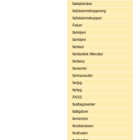
faktaböcker
fallskärmshoppning
fallskärmstrupper
Falun
familjen
familjen
fantasi
fantastisk litteratur
fantasy
faraoner
farmaceuter
fartyg
fartyg
FASS
fastlagsseder
fattigdom
feminism
feodalväsen
festivaler