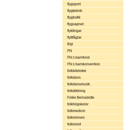
flygsport
flygteknik
flygtrafik
flygvapnet
flyktingar
flyttfåglar
flöjt
FN
FN:s barnfond
FN:s barnkonvention
folkbibliotek
folkdans
folkdansmusik
folkdiktning
Folke Bernadotte
folkhögskolor
folkmedicin
folkminnen
folkmord