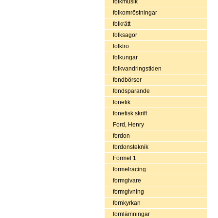
folkmusik
folkomröstningar
folkrätt
folksagor
folktro
folkungar
folkvandringstiden
fondbörser
fondsparande
fonetik
fonetisk skrift
Ford, Henry
fordon
fordonsteknik
Formel 1
formelracing
formgivare
formgivning
fornkyrkan
fornlämningar