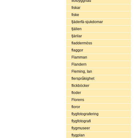
fiolbyggnad
fiskar
fiske
fjäderfä-sjukdomar
fjällen
fjärilar
fladdermöss
flaggor
Flamman
Flandern
Fleming, Ian
flerspråkighet
flickböcker
floder
Florens
floror
flygfotografering
flygfotografi
flygmuseer
flygplan