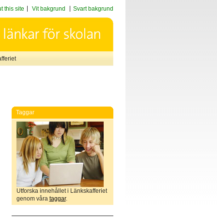
 this site
Vit bakgrund
Svart bakgrund
feriet
Taggar
Utforska innehållet i Länkskafferiet
genom våra
taggar
.