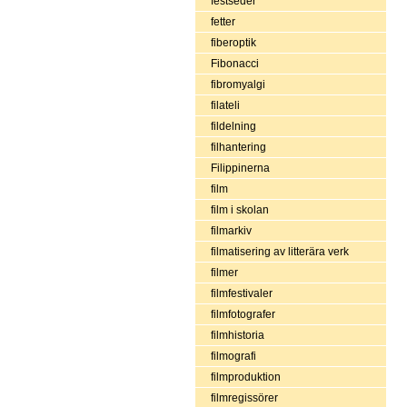
festseder
fetter
fiberoptik
Fibonacci
fibromyalgi
filateli
fildelning
filhantering
Filippinerna
film
film i skolan
filmarkiv
filmatisering av litterära verk
filmer
filmfestivaler
filmfotografer
filmhistoria
filmografi
filmproduktion
filmregissörer