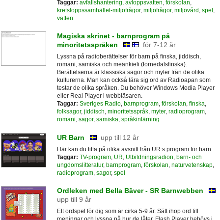
Taggar:
avfallshantering
,
avloppsvatten
,
förskolan
,
kretsloppssamhället-miljöfrågor
,
miljöfrågor
,
miljövård
,
spel
,
vatten
Magiska skrinet - barnprogram på
minoritetsspråken
för 7-12 år
Lyssna på radioberättelser för barn på finska, jiddisch,
romani, samiska och meänkieli (tornedalsfinska).
Berättelserna är klassiska sagor och myter från de olika
kulturerna. Man kan också lära sig ord av Radioapan som
testar de olika språken. Du behöver Windows Media Player
eller Real Player i webbläsaren.
Taggar:
Sveriges Radio
,
barnprogram
,
förskolan
,
finska
,
folksagor
,
jiddisch
,
minoritetsspråk
,
myter
,
radioprogram
,
romani
,
sagor
,
samiska
,
språkinlärning
UR Barn
upp till 12 år
Här kan du titta på olika avsnitt från UR:s program för barn.
Taggar:
TV-program
,
UR
,
Utbildningsradion
,
barn- och
ungdomslitteratur
,
barnprogram
,
förskolan
,
naturvetenskap
,
radioprogram
,
sagor
,
spel
Ordleken med Bella Bäver - SR Barnwebben
upp till 9 år
Ett ordspel för dig som är cirka 5-9 år. Sätt ihop ord till
meningar och lyssna på hur de låter. Flash Player behövs i