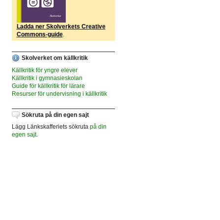
Ladda ner Skolverkets Creative
Commons-guide
.
Skolverket om källkritik
Källkritik för yngre elever
Källkritik i gymnasieskolan
Guide för källkritik för lärare
Resurser för undervisning i källkritik
Sökruta på din egen sajt
Lägg Länkskafferiets sökruta
på din
egen sajt
.