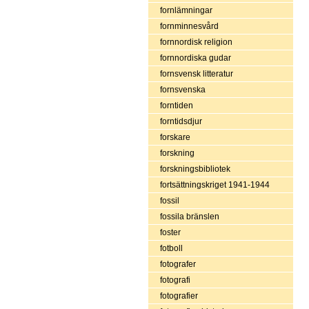
fornlämningar
fornminnesvård
fornnordisk religion
fornnordiska gudar
fornsvensk litteratur
fornsvenska
forntiden
forntidsdjur
forskare
forskning
forskningsbibliotek
fortsättningskriget 1941-1944
fossil
fossila bränslen
foster
fotboll
fotografer
fotografi
fotografier