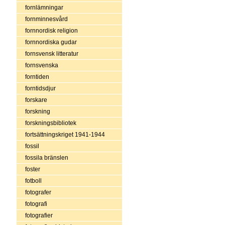
fornlämningar
fornminnesvård
fornnordisk religion
fornnordiska gudar
fornsvensk litteratur
fornsvenska
forntiden
forntidsdjur
forskare
forskning
forskningsbibliotek
fortsättningskriget 1941-1944
fossil
fossila bränslen
foster
fotboll
fotografer
fotografi
fotografier