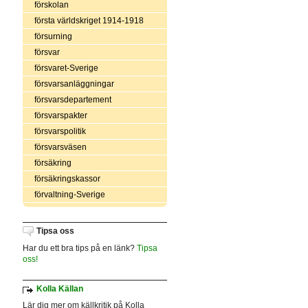
förskolan
första världskriget 1914-1918
försurning
försvar
försvaret-Sverige
försvarsanläggningar
försvarsdepartement
försvarspakter
försvarspolitik
försvarsväsen
försäkring
försäkringskassor
förvaltning-Sverige
Tipsa oss
Har du ett bra tips på en länk?
Tipsa
oss!
Kolla Källan
Lär dig mer om källkritik på Kolla