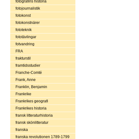
fotografins historia
fotojournalistik
fotokonst
fotokonstnärer
fototeknik
fototävlingar
fotvandring
FRA
frakturstil
framtidsstudier
Franche-Comté
Frank, Anne
Franklin, Benjamin
Frankrike
Frankrikes geografi
Frankrikes historia
fransk litteraturhistoria
fransk skönlitteratur
franska
franska revolutionen 1789-1799