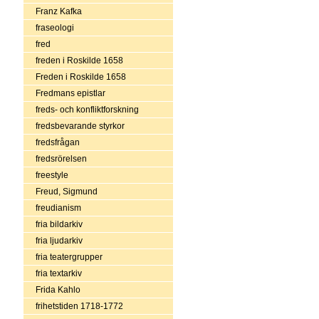
Franz Kafka
fraseologi
fred
freden i Roskilde 1658
Freden i Roskilde 1658
Fredmans epistlar
freds- och konfliktforskning
fredsbevarande styrkor
fredsfrågan
fredsrörelsen
freestyle
Freud, Sigmund
freudianism
fria bildarkiv
fria ljudarkiv
fria teatergrupper
fria textarkiv
Frida Kahlo
frihetstiden 1718-1772