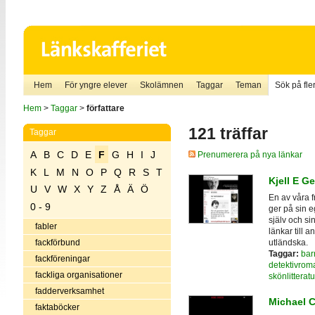
Hem
För yngre elever
Skolämnen
Taggar
Teman
Sök på fler
Hem
>
Taggar
>
författare
121 träffar
Taggar
A
B
C
D
E
F
G
H
I
J
Prenumerera på nya länkar
K
L
M
N
O
P
Q
R
S
T
Kjell E G
U
V
W
X
Y
Z
Å
Ä
Ö
En av våra f
0 - 9
ger på sin 
själv och si
fabler
länkar till 
utländska.
fackförbund
Taggar:
bar
fackföreningar
detektivrom
fackliga organisationer
skönlitteratu
fadderverksamhet
Michael C
faktaböcker