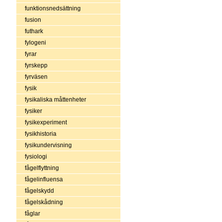
funktionsnedsättning
fusion
futhark
fylogeni
fyrar
fyrskepp
fyrväsen
fysik
fysikaliska måttenheter
fysiker
fysikexperiment
fysikhistoria
fysikundervisning
fysiologi
fågelflyttning
fågelinfluensa
fågelskydd
fågelskådning
fåglar