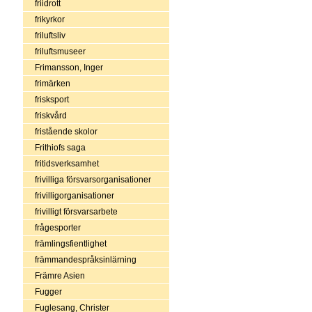
friidrott
frikyrkor
friluftsliv
friluftsmuseer
Frimansson, Inger
frimärken
frisksport
friskvård
fristående skolor
Frithiofs saga
fritidsverksamhet
frivilliga försvarsorganisationer
frivilligorganisationer
frivilligt försvarsarbete
frågesporter
främlingsfientlighet
främmandespråksinlärning
Främre Asien
Fugger
Fuglesang, Christer