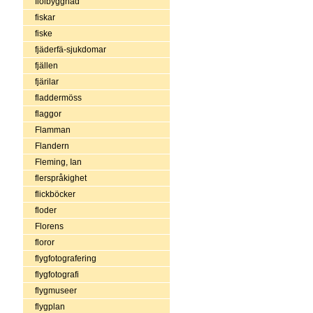
fiolbyggnad
fiskar
fiske
fjäderfä-sjukdomar
fjällen
fjärilar
fladdermöss
flaggor
Flamman
Flandern
Fleming, Ian
flerspråkighet
flickböcker
floder
Florens
floror
flygfotografering
flygfotografi
flygmuseer
flygplan