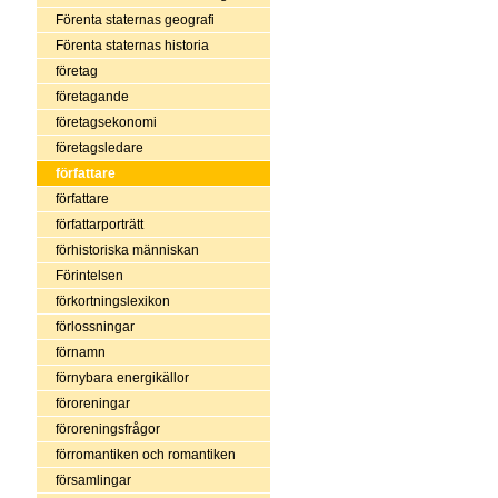
Förenta staternas geografi
Förenta staternas historia
företag
företagande
företagsekonomi
företagsledare
författare
författare
författarporträtt
förhistoriska människan
Förintelsen
förkortningslexikon
förlossningar
förnamn
förnybara energikällor
föroreningar
föroreningsfrågor
förromantiken och romantiken
församlingar