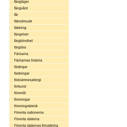
fångläger
fångvård
får
fäbodmusik
fäktning
fängelser
färgblindhet
färglära
Färöarna
Färöarnas historia
fästingar
fästningar
födoämnesallergi
förbund
föremål
föreningar
föreningsteknik
Förenta nationerna
Förenta staterna
Förenta staternas förvaltning