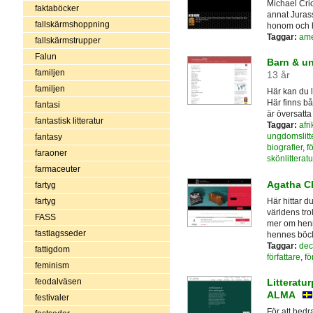
Michael Crich
faktaböcker
annat Jurass
fallskärmshoppning
honom och h
Taggar:
ame
fallskärmstrupper
Falun
Barn & ung
familjen
13 år
familjen
Här kan du l
Här finns bå
fantasi
är översatta 
fantastisk litteratur
Taggar:
afri
ungdomslitte
fantasy
biografier
,
f
faraoner
skönlitteratu
farmaceuter
Agatha Ch
fartyg
Här hittar d
fartyg
världens tro
FASS
mer om henne
fastlagsseder
hennes böck
Taggar:
dec
fattigdom
författare
,
fö
feminism
feodalväsen
Litteratur
ALMA
festivaler
För att hedr