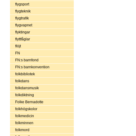
flygsport
flygteknik
flygtrafik
flygvapnet
flyktingar
flyttfåglar
flöjt
FN
FN:s barnfond
FN:s barnkonvention
folkbibliotek
folkdans
folkdansmusik
folkdiktning
Folke Bernadotte
folkhögskolor
folkmedicin
folkminnen
folkmord