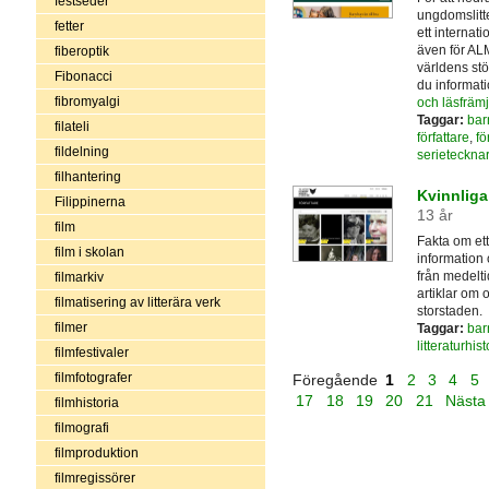
festseder
ungdomslitte
fetter
ett internati
även för AL
fiberoptik
världens stö
Fibonacci
du informati
fibromyalgi
och läsfräm
Taggar:
bar
filateli
författare
,
fö
fildelning
serieteckna
filhantering
Kvinnliga
Filippinerna
13 år
film
Fakta om ett
film i skolan
information 
från medelti
filmarkiv
artiklar om o
filmatisering av litterära verk
storstaden.
filmer
Taggar:
bar
litteraturhist
filmfestivaler
filmfotografer
Föregående
1
2
3
4
5
17
18
19
20
21
Näst
filmhistoria
filmografi
filmproduktion
filmregissörer