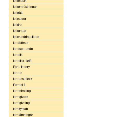
folkmusik
folkomröstningar
folkrätt
folksagor
folktro
folkungar
folkvandringstiden
fondbörser
fondsparande
fonetik
fonetisk skrift
Ford, Henry
fordon
fordonsteknik
Formel 1
formelracing
formgivare
formgivning
fornkyrkan
fornlämningar