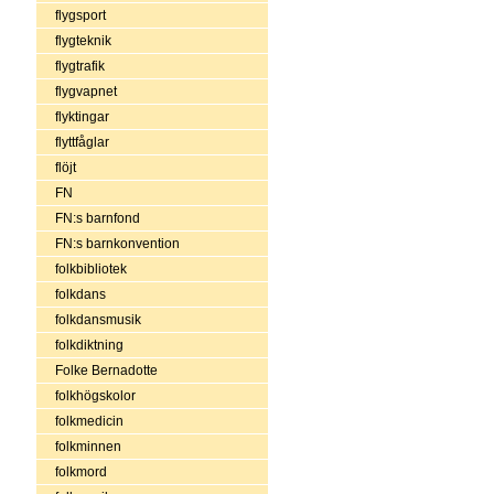
flygsport
flygteknik
flygtrafik
flygvapnet
flyktingar
flyttfåglar
flöjt
FN
FN:s barnfond
FN:s barnkonvention
folkbibliotek
folkdans
folkdansmusik
folkdiktning
Folke Bernadotte
folkhögskolor
folkmedicin
folkminnen
folkmord