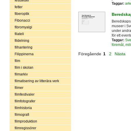
festseder
Taggar:
ark
fetter
fiberoptik
Beredska
Fibonacci
Beredskapsm
museer i Sv
fibromyalgi
under andra 
filateli
för ett eventu
Taggar:
Sve
fildelning
föremål
,
mil
filhantering
Föregående
1
2
Nästa
Filippinerna
film
film i skolan
filmarkiv
filmatisering av litterära verk
filmer
filmfestivaler
filmfotografer
filmhistoria
filmografi
filmproduktion
filmregissörer