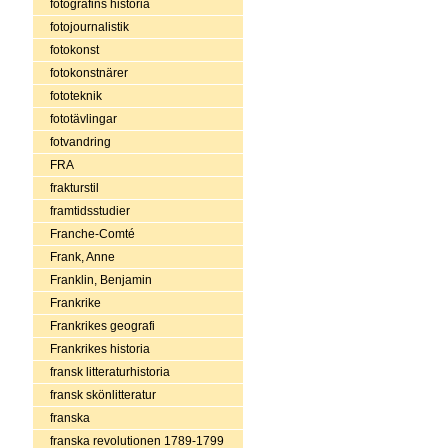
fotografins historia
fotojournalistik
fotokonst
fotokonstnärer
fototeknik
fototävlingar
fotvandring
FRA
frakturstil
framtidsstudier
Franche-Comté
Frank, Anne
Franklin, Benjamin
Frankrike
Frankrikes geografi
Frankrikes historia
fransk litteraturhistoria
fransk skönlitteratur
franska
franska revolutionen 1789-1799