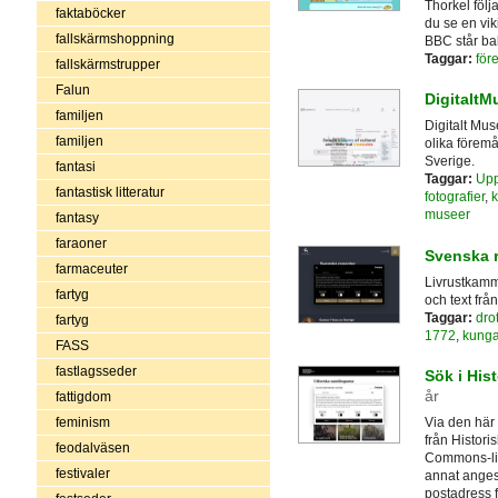
Thorkel följ
faktaböcker
du se en vi
fallskärmshoppning
BBC står ba
Taggar:
för
fallskärmstrupper
Falun
Digitalt
familjen
Digitalt Mu
familjen
olika förem
Sverige.
fantasi
Taggar:
Upp
fantastisk litteratur
fotografier
,
k
museer
fantasy
faraoner
Svenska 
farmaceuter
Livrustkamm
fartyg
och text frå
Taggar:
dro
fartyg
1772
,
kunga
FASS
fastlagsseder
Sök i His
år
fattigdom
feminism
Via den här 
från Histori
feodalväsen
Commons-lic
festivaler
annat anges 
postadress få