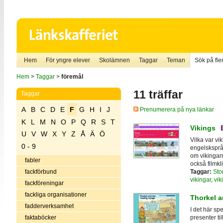
Hem
För yngre elever
Skolämnen
Taggar
Teman
Sök på fler
Hem
>
Taggar
>
föremål
11 träffar
Taggar
A
B
C
D
E
F
G
H
I
J
Prenumerera på nya länkar
K
L
M
N
O
P
Q
R
S
T
Vikings
U
V
W
X
Y
Z
Å
Ä
Ö
Vilka var vi
0 - 9
engelsksprå
om vikingarn
fabler
också filmk
Taggar:
Sto
fackförbund
vikingar
,
vik
fackföreningar
fackliga organisationer
Thorkel a
fadderverksamhet
I det här sp
faktaböcker
presenter ti