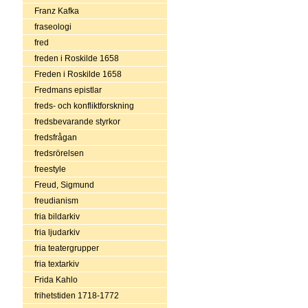
Franz Kafka
fraseologi
fred
freden i Roskilde 1658
Freden i Roskilde 1658
Fredmans epistlar
freds- och konfliktforskning
fredsbevarande styrkor
fredsfrågan
fredsrörelsen
freestyle
Freud, Sigmund
freudianism
fria bildarkiv
fria ljudarkiv
fria teatergrupper
fria textarkiv
Frida Kahlo
frihetstiden 1718-1772