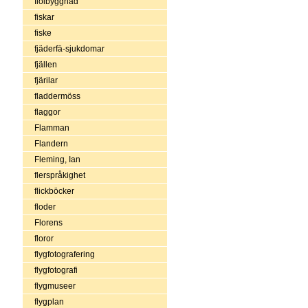
fiolbyggnad
fiskar
fiske
fjäderfä-sjukdomar
fjällen
fjärilar
fladdermöss
flaggor
Flamman
Flandern
Fleming, Ian
flerspråkighet
flickböcker
floder
Florens
floror
flygfotografering
flygfotografi
flygmuseer
flygplan