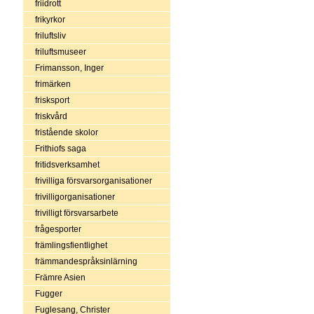
friidrott
frikyrkor
friluftsliv
friluftsmuseer
Frimansson, Inger
frimärken
frisksport
friskvård
fristående skolor
Frithiofs saga
fritidsverksamhet
frivilliga försvarsorganisationer
frivilligorganisationer
frivilligt försvarsarbete
frågesporter
främlingsfientlighet
främmandespråksinlärning
Främre Asien
Fugger
Fuglesang, Christer