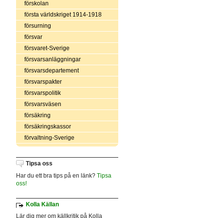
förskolan
första världskriget 1914-1918
försurning
försvar
försvaret-Sverige
försvarsanläggningar
försvarsdepartement
försvarspakter
försvarspolitik
försvarsväsen
försäkring
försäkringskassor
förvaltning-Sverige
Tipsa oss
Har du ett bra tips på en länk?
Tipsa
oss!
Kolla Källan
Lär dig mer om källkritik på Kolla