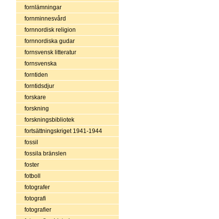
fornlämningar
fornminnesvård
fornnordisk religion
fornnordiska gudar
fornsvensk litteratur
fornsvenska
forntiden
forntidsdjur
forskare
forskning
forskningsbibliotek
fortsättningskriget 1941-1944
fossil
fossila bränslen
foster
fotboll
fotografer
fotografi
fotografier