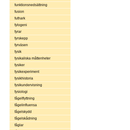
funktionsnedsättning
fusion
futhark
fylogeni
fyrar
fyrskepp
fyrväsen
fysik
fysikaliska måttenheter
fysiker
fysikexperiment
fysikhistoria
fysikundervisning
fysiologi
fågelflyttning
fågelinfluensa
fågelskydd
fågelskådning
fåglar