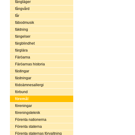
fångläger
fångvård
får
fäbodmusik
fäktning
fängelser
färgblindhet
färglära
Färöarna
Färöarnas historia
fästingar
fästningar
födoämnesallergi
förbund
föremål
föreningar
föreningsteknik
Förenta nationerna
Förenta staterna
Förenta staternas förvaltning