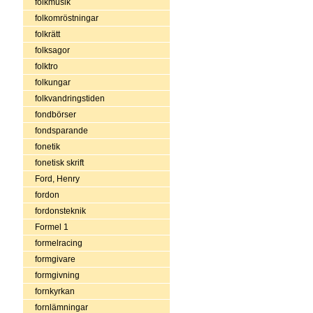
folkmusik
folkomröstningar
folkrätt
folksagor
folktro
folkungar
folkvandringstiden
fondbörser
fondsparande
fonetik
fonetisk skrift
Ford, Henry
fordon
fordonsteknik
Formel 1
formelracing
formgivare
formgivning
fornkyrkan
fornlämningar