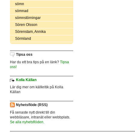
sömn
sömnad
sömnstörningar
Sören Olsson
Sörenstam, Annika
Sörmland
Tipsa oss
Har du ett bra tips på en länk?
Tipsa
oss!
Kolla Källan
Lär dig mer om källkritik på Kolla
Källan
Nyhetsflöde (RSS)
Få senaste nytt direkt till din
webbläsare, intranät eller webbplats.
Se alla nyhetsflöden.