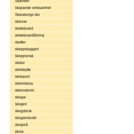
Skansen
skapande verksamhet
Skaraborgs län
skarvar
skateboard
skateboardåkning
skatter
skeppsbyggeri
skeppsvrak
skidor
skidskytte
skidsport
skilsmässa
sklerodermi
skogar
skogen
skogsbruk
skogsindustri
skogsrå
skola