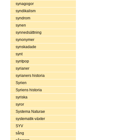
synagogor
syndikalism
syndrom
synen
synnedsättning
synonymer
synskadade
synt
syntpop
syrianer
syrianers historia
Syrien
Syriens historia
syriska
syror
Systema Naturae
systematik-växter
SYV
sång