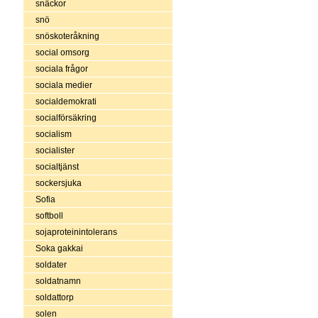
snäckor
snö
snöskoteråkning
social omsorg
sociala frågor
sociala medier
socialdemokrati
socialförsäkring
socialism
socialister
socialtjänst
sockersjuka
Sofia
softboll
sojaproteinintolerans
Soka gakkai
soldater
soldatnamn
soldattorp
solen