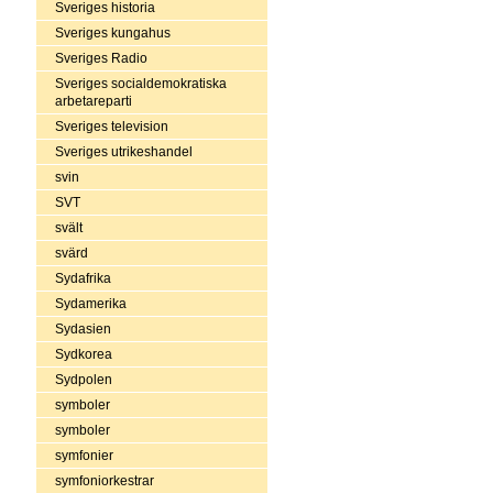
Sveriges historia
Sveriges kungahus
Sveriges Radio
Sveriges socialdemokratiska
arbetareparti
Sveriges television
Sveriges utrikeshandel
svin
SVT
svält
svärd
Sydafrika
Sydamerika
Sydasien
Sydkorea
Sydpolen
symboler
symboler
symfonier
symfoniorkestrar