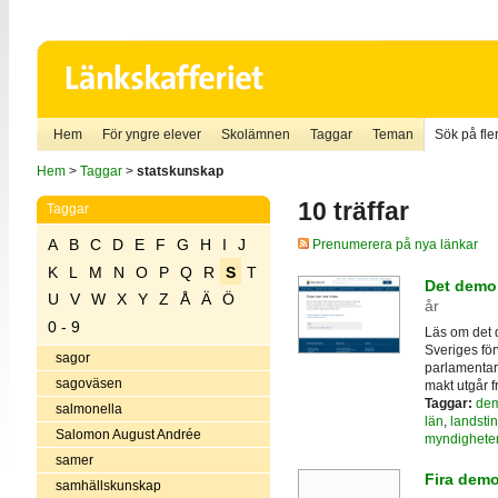
Hem
För yngre elever
Skolämnen
Taggar
Teman
Sök på fler
Hem
>
Taggar
>
statskunskap
10 träffar
Taggar
A
B
C
D
E
F
G
H
I
J
Prenumerera på nya länkar
K
L
M
N
O
P
Q
R
S
T
Det demok
U
V
W
X
Y
Z
Å
Ä
Ö
år
0 - 9
Läs om det 
Sveriges för
sagor
parlamentaris
sagoväsen
makt utgår f
Taggar:
dem
salmonella
län
,
landsti
Salomon August Andrée
myndighete
samer
Fira demo
samhällskunskap