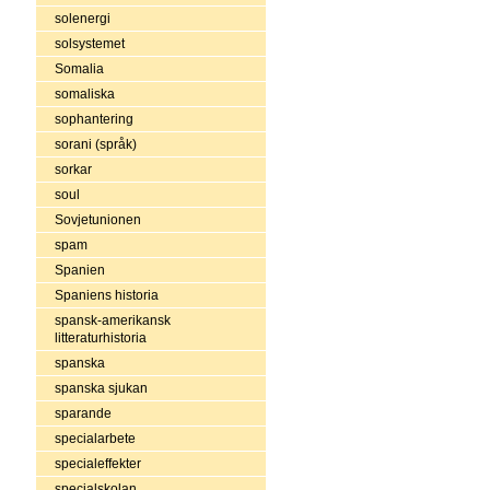
solenergi
solsystemet
Somalia
somaliska
sophantering
sorani (språk)
sorkar
soul
Sovjetunionen
spam
Spanien
Spaniens historia
spansk-amerikansk
litteraturhistoria
spanska
spanska sjukan
sparande
specialarbete
specialeffekter
specialskolan