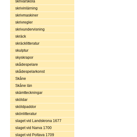
skrivarskola
skrivinlärning
skrivmaskiner
skrivregler
skrivundervisning
skräck
skräcklitteratur
skulptur
skyskrapor
skådespelare
skådespelarkonst
Skåne
Skåne län
skämtteckningar
sköldar
sköldpaddor
skönlitteratur
slaget vid Landskrona 1677
slaget vid Narva 1700
slaget vid Poltava 1709