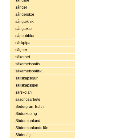
sångare
sånger
sångerskor
sångteknik
sångtexter
såpbubblor
säckpipa
sägner
säkerhet
säkerhetspolis
säkerhetspolitik
sällskapsdjur
sällskapsspel
särskolan
säsongsarbete
Södergran, Edith
Söderköping
Södermanland
Södermanlands län
Södertälje