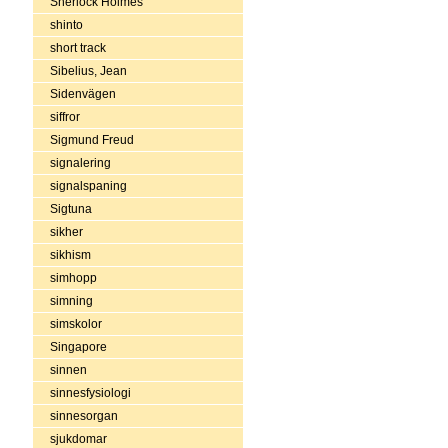
Sherlock Holmes
shinto
short track
Sibelius, Jean
Sidenvägen
siffror
Sigmund Freud
signalering
signalspaning
Sigtuna
sikher
sikhism
simhopp
simning
simskolor
Singapore
sinnen
sinnesfysiologi
sinnesorgan
sjukdomar