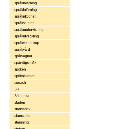
språkinlärning
språkinlärning
språkriktighet
språkstudier
språkundervisning
språkutveckling
språkvetenskap
språkvård
spårvagnar
spårvägstrafik
spöken
spökhistorier
squash
SR
Sri Lanka
staden
stadsarkiv
stamceller
stamning
statare