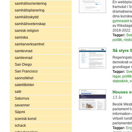
En webbplat
samhällsorientering
framväxt i Sv
samhällsplanering
dramatiserade
dina kunskap
samhällsskydd
gymnasiet
s
samhällsvetenskap
av Riksdag
2018-2022.
samisk religion
Taggar:
Sve
samiska
politik
,
rösträ
samlarverksamhet
Så styrs 
samlevnad
Regeringskan
samlevnad
demokrati och
San Diego
grundlagar 
San Francisco
Taggar:
Sve
lagar
,
politik
sannolikhet
statsskick
,
v
satellitbilder
Houses of
satir
13 år
Saturnus
Besök Westm
savanner
parlament har
Sápmi
information
virtuell run
scenisk konst
parlamentet
schack
Taggar:
Eng