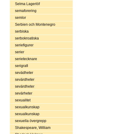
Selma Lagerlöf
semaforering
semlor
Serbien och Montenegro
serbiska
serbokroatiska
seriefigurer
serier
serietecknare
serigrafi
sevädheter
sevärdheter
sevärdheter
sevärheter
sexualitet
sexualkunskap
sexualkunskap
sexuella övergrepp
Shakespeare, William