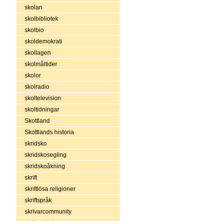
skolan
skolbibliotek
skolbio
skoldemokrati
skollagen
skolmåltider
skolor
skolradio
skoltelevision
skoltidningar
Skottland
Skottlands historia
skridsko
skridskosegling
skridskoåkning
skrift
skriftlösa religioner
skriftspråk
skrivarcommunity