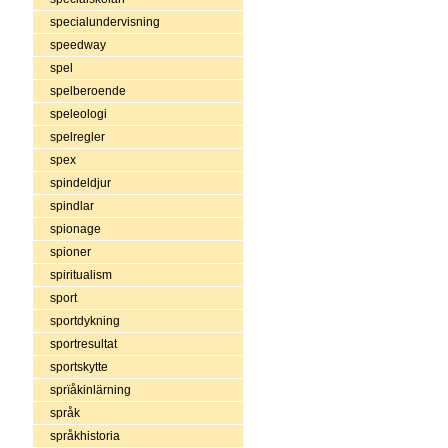
specialundervisning
speedway
spel
spelberoende
speleologi
spelregler
spex
spindeldjur
spindlar
spionage
spioner
spiritualism
sport
sportdykning
sportresultat
sportskytte
sprïåkinlärning
språk
språkhistoria