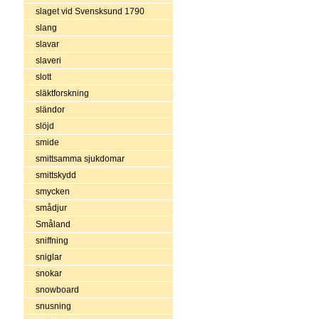
slaget vid Svensksund 1790
slang
slavar
slaveri
slott
släktforskning
sländor
slöjd
smide
smittsamma sjukdomar
smittskydd
smycken
smådjur
Småland
sniffning
sniglar
snokar
snowboard
snusning