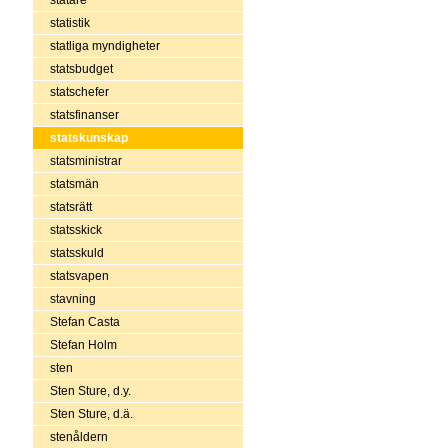
statistik
statliga myndigheter
statsbudget
statschefer
statsfinanser
statskunskap
statsministrar
statsmän
statsrätt
statsskick
statsskuld
statsvapen
stavning
Stefan Casta
Stefan Holm
sten
Sten Sture, d.y.
Sten Sture, d.ä.
stenåldern