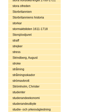
stora nordiska kriget 1700-1721
stora ofreden
Storbritannien
Storbritanniens historia
storkar
stormaktstiden 1611-1718
Storsjöodjuret
straff
strejker
stress
Strindberg, August
stroke
strålning
strålningsskador
strömavbrott
Strömholm, Christer
studenter
studerandeekonomi
studerandeutbyte
studie- och yrkesvägledning