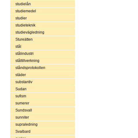
studielån
studiemedel
studier
studieteknik
studievägledning
Stureätten
stål
stålindustri
ståltillverkning
ståndsprotokollen
städer
substantiv
Sudan
sufism
sumerer
Sundsvall
sunniter
supraledning
Svalbard