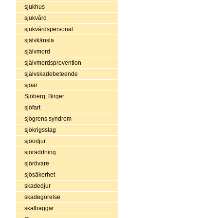
sjukhus
sjukvård
sjukvårdspersonal
självkänsla
självmord
självmordsprevention
självskadebeteende
sjöar
Sjöberg, Birger
sjöfart
sjögrens syndrom
sjökrigsslag
sjöodjur
sjöräddning
sjörövare
sjösäkerhet
skadedjur
skadegörelse
skalbaggar