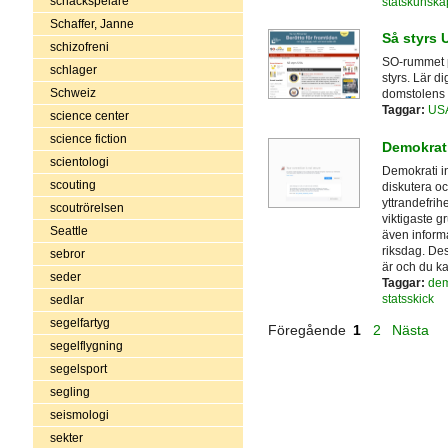
schackspelare
statskunska
Schaffer, Janne
Så styrs 
schizofreni
SO-rummet p
schlager
styrs. Lär d
Schweiz
domstolens o
Taggar:
US
science center
science fiction
Demokrat
scientologi
Demokrati in
scouting
diskutera oc
yttrandefrih
scoutrörelsen
viktigaste g
Seattle
även inform
riksdag. De
sebror
är och du ka
seder
Taggar:
dem
statsskick
sedlar
segelfartyg
Föregående
1
2
Nästa
segelflygning
segelsport
segling
seismologi
sekter