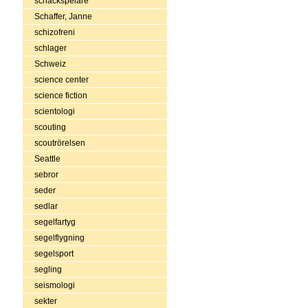
schackspelare
Schaffer, Janne
schizofreni
schlager
Schweiz
science center
science fiction
scientologi
scouting
scoutrörelsen
Seattle
sebror
seder
sedlar
segelfartyg
segelflygning
segelsport
segling
seismologi
sekter