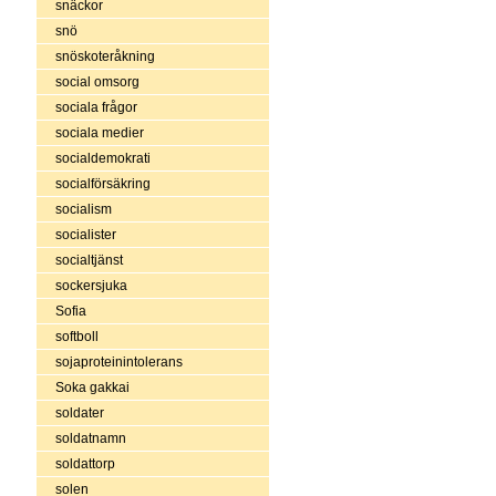
snäckor
snö
snöskoteråkning
social omsorg
sociala frågor
sociala medier
socialdemokrati
socialförsäkring
socialism
socialister
socialtjänst
sockersjuka
Sofia
softboll
sojaproteinintolerans
Soka gakkai
soldater
soldatnamn
soldattorp
solen