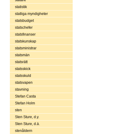
statistik
statliga myndigheter
statsbudget
statschefer
statsfinanser
statskunskap
statsministrar
statsmän
statsrätt
statsskick
statsskuld
statsvapen
stavning
Stefan Casta
Stefan Holm
sten
Sten Sture, d.y.
Sten Sture, d.ä.
stenåldern