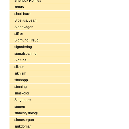
Sherlock Holmes
shinto
short track
Sibelius, Jean
Sidenvägen
siffror
Sigmund Freud
signalering
signalspaning
Sigtuna
sikher
sikhism
simhopp
simning
simskolor
Singapore
sinnen
sinnesfysiologi
sinnesorgan
sjukdomar