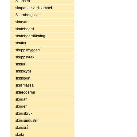
Skansen
skapande verksamhet
Skaraborgs län
skarvar
skateboard
skateboardåkning
skatter
skeppsbyggeri
skeppsvrak
skidor
skidskytte
skidsport
skilsmässa
sklerodermi
skogar
skogen
skogsbruk
skogsindustri
skogsrå
skola