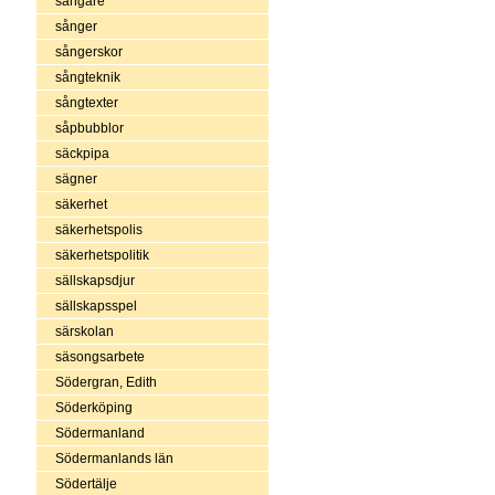
sångare
sånger
sångerskor
sångteknik
sångtexter
såpbubblor
säckpipa
sägner
säkerhet
säkerhetspolis
säkerhetspolitik
sällskapsdjur
sällskapsspel
särskolan
säsongsarbete
Södergran, Edith
Söderköping
Södermanland
Södermanlands län
Södertälje