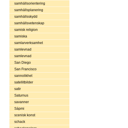
samhällsorientering
samhällsplanering
samhällsskydd
samhällsvetenskap
samisk religion
samiska
samlarverksamhet
samlevnad
samlevnad
San Diego
San Francisco
sannolikhet
satellitbilder
satir
Saturnus
savanner
Sápmi
scenisk konst
schack