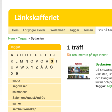
Hem
För yngre elever
Skolämnen
Taggar
Teman
Sök på fler
Hem
>
Taggar
>
Sydasien
1 träff
Taggar
A
B
C
D
E
F
G
H
I
J
Prenumerera på nya länkar
K
L
M
N
O
P
Q
R
S
T
Sydasien
U
V
W
X
Y
Z
Å
Ä
Ö
På tidskrif
0 - 9
Pakistan, Bh
och Banglad
sagor
kultur och po
Taggar:
Afg
sagoväsen
salmonella
Salomon August Andrée
samer
samhällskunskap