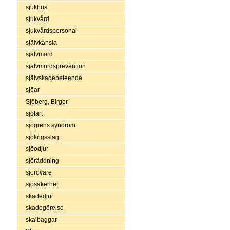
sjukhus
sjukvård
sjukvårdspersonal
självkänsla
självmord
självmordsprevention
självskadebeteende
sjöar
Sjöberg, Birger
sjöfart
sjögrens syndrom
sjökrigsslag
sjöodjur
sjöräddning
sjörövare
sjösäkerhet
skadedjur
skadegörelse
skalbaggar