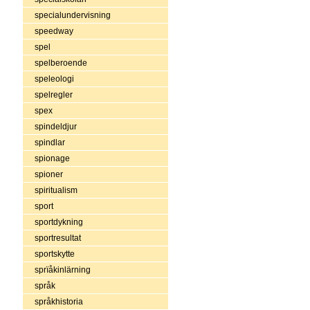
specialundervisning
speedway
spel
spelberoende
speleologi
spelregler
spex
spindeldjur
spindlar
spionage
spioner
spiritualism
sport
sportdykning
sportresultat
sportskytte
sprïåkinlärning
språk
språkhistoria