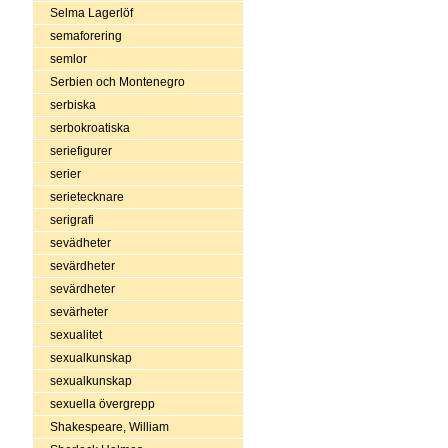
Selma Lagerlöf
semaforering
semlor
Serbien och Montenegro
serbiska
serbokroatiska
seriefigurer
serier
serietecknare
serigrafi
sevädheter
sevärdheter
sevärdheter
sevärheter
sexualitet
sexualkunskap
sexualkunskap
sexuella övergrepp
Shakespeare, William