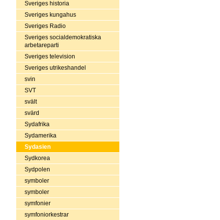
Sveriges historia
Sveriges kungahus
Sveriges Radio
Sveriges socialdemokratiska
arbetareparti
Sveriges television
Sveriges utrikeshandel
svin
SVT
svält
svärd
Sydafrika
Sydamerika
Sydasien
Sydkorea
Sydpolen
symboler
symboler
symfonier
symfoniorkestrar