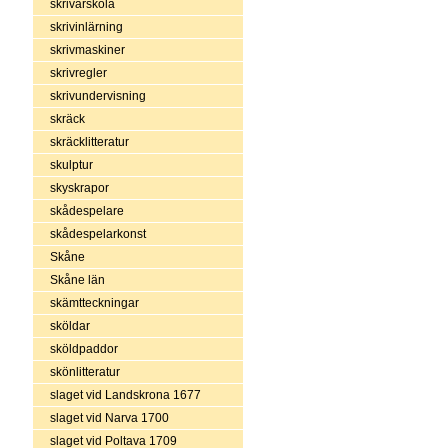
skrivarskola
skrivinlärning
skrivmaskiner
skrivregler
skrivundervisning
skräck
skräcklitteratur
skulptur
skyskrapor
skådespelare
skådespelarkonst
Skåne
Skåne län
skämtteckningar
sköldar
sköldpaddor
skönlitteratur
slaget vid Landskrona 1677
slaget vid Narva 1700
slaget vid Poltava 1709