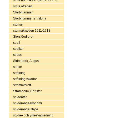
stora nordiska kriget 1700-1721
stora ofreden
Storbritannien
Storbritanniens historia
storkar
stormaktstiden 1611-1718
Storsjöodjuret
straff
strejker
stress
Strindberg, August
stroke
strålning
strålningsskador
strömavbrott
Strömholm, Christer
studenter
studerandeekonomi
studerandeutbyte
studie- och yrkesvägledning