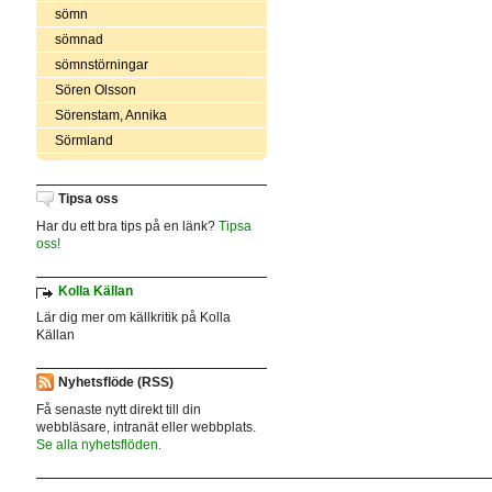
sömn
sömnad
sömnstörningar
Sören Olsson
Sörenstam, Annika
Sörmland
Tipsa oss
Har du ett bra tips på en länk?
Tipsa
oss!
Kolla Källan
Lär dig mer om källkritik på Kolla
Källan
Nyhetsflöde (RSS)
Få senaste nytt direkt till din
webbläsare, intranät eller webbplats.
Se alla nyhetsflöden.