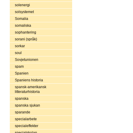
solenergi
solsystemet
Somalia
somaliska
sophantering
sorani (språk)
sorkar
soul
Sovjetunionen
spam
Spanien
Spaniens historia
spansk-amerikansk
litteraturhistoria
spanska
spanska sjukan
sparande
specialarbete
specialeffekter
specialskolan