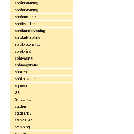
språkinlärning
språkinlärning
språkriktighet
språkstudier
språkundervisning
språkutveckling
språkvetenskap
språkvård
spårvagnar
spårvägstrafik
spöken
spökhistorier
squash
SR
Sri Lanka
staden
stadsarkiv
stamceller
stamning
statare