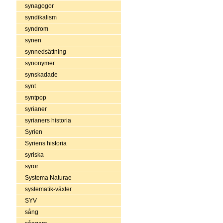
synagogor
syndikalism
syndrom
synen
synnedsättning
synonymer
synskadade
synt
syntpop
syrianer
syrianers historia
Syrien
Syriens historia
syriska
syror
Systema Naturae
systematik-växter
SYV
sång