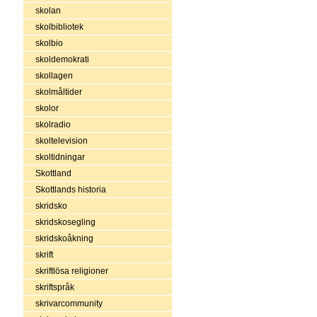
skolan
skolbibliotek
skolbio
skoldemokrati
skollagen
skolmåltider
skolor
skolradio
skoltelevision
skoltidningar
Skottland
Skottlands historia
skridsko
skridskosegling
skridskoåkning
skrift
skriftlösa religioner
skriftspråk
skrivarcommunity