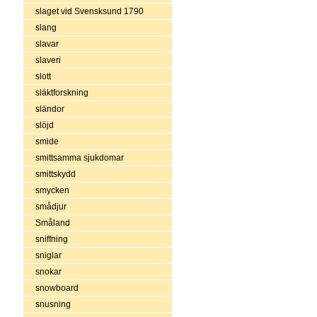
slaget vid Svensksund 1790
slang
slavar
slaveri
slott
släktforskning
sländor
slöjd
smide
smittsamma sjukdomar
smittskydd
smycken
smådjur
Småland
sniffning
sniglar
snokar
snowboard
snusning