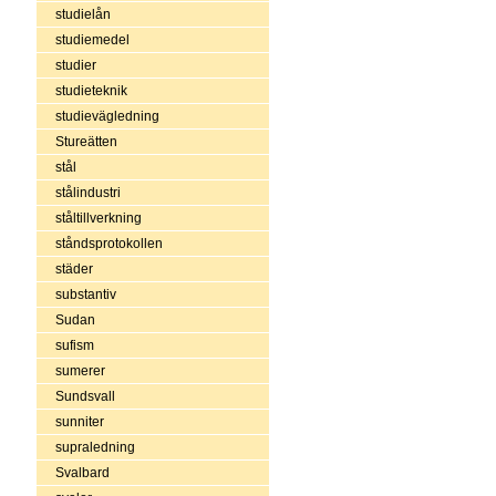
studielån
studiemedel
studier
studieteknik
studievägledning
Stureätten
stål
stålindustri
ståltillverkning
ståndsprotokollen
städer
substantiv
Sudan
sufism
sumerer
Sundsvall
sunniter
supraledning
Svalbard