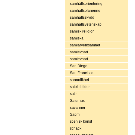
samhällsorientering
samhällsplanering
samhällsskydd
samhällsvetenskap
samisk religion
samiska
samlarverksamhet
samlevnad
samlevnad
San Diego
San Francisco
sannolikhet
satellitbilder
satir
Saturnus
savanner
Sápmi
scenisk konst
schack