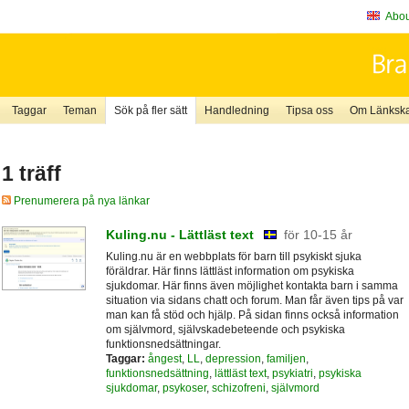
About
Taggar
Teman
Sök på fler sätt
Handledning
Tipsa oss
Om Länkskaf
1 träff
Prenumerera på nya länkar
Kuling.nu - Lättläst text
för 10-15 år
Kuling.nu är en webbplats för barn till psykiskt sjuka
föräldrar. Här finns lättläst information om psykiska
sjukdomar. Här finns även möjlighet kontakta barn i samma
situation via sidans chatt och forum. Man får även tips på var
man kan få stöd och hjälp. På sidan finns också information
om självmord, självskadebeteende och psykiska
funktionsnedsättningar.
Taggar:
ångest
,
LL
,
depression
,
familjen
,
funktionsnedsättning
,
lättläst text
,
psykiatri
,
psykiska
sjukdomar
,
psykoser
,
schizofreni
,
självmord