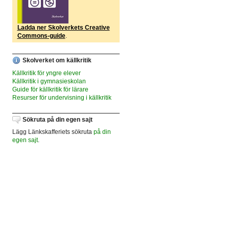
Ladda ner Skolverkets Creative
Commons-guide
.
Skolverket om källkritik
Källkritik för yngre elever
Källkritik i gymnasieskolan
Guide för källkritik för lärare
Resurser för undervisning i källkritik
Sökruta på din egen sajt
Lägg Länkskafferiets sökruta
på din
egen sajt
.