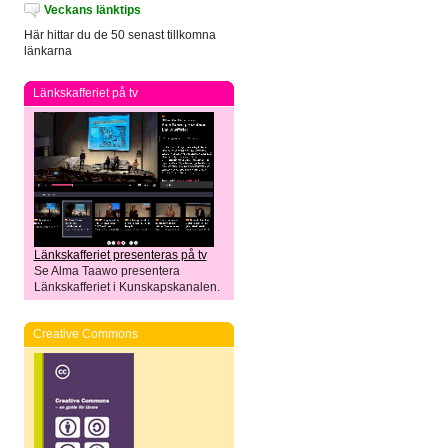
Veckans länktips
Här hittar du de 50 senast tillkomna
länkarna
Länkskafferiet på tv
Länkskafferiet presenteras på tv
Se Alma Taawo presentera
Länkskafferiet i Kunskapskanalen.
Creative Commons