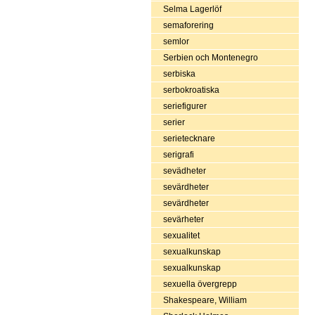
Selma Lagerlöf
semaforering
semlor
Serbien och Montenegro
serbiska
serbokroatiska
seriefigurer
serier
serietecknare
serigrafi
sevädheter
sevärdheter
sevärdheter
sevärheter
sexualitet
sexualkunskap
sexualkunskap
sexuella övergrepp
Shakespeare, William