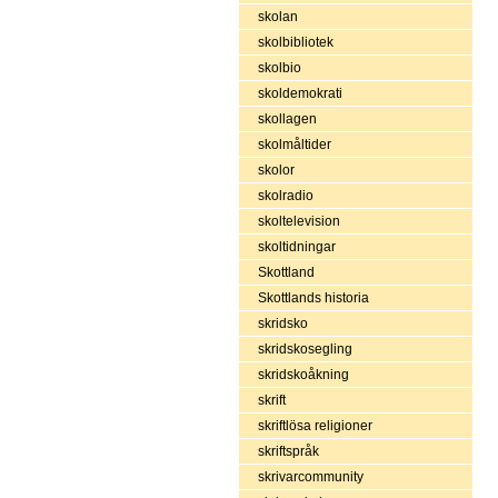
skolan
skolbibliotek
skolbio
skoldemokrati
skollagen
skolmåltider
skolor
skolradio
skoltelevision
skoltidningar
Skottland
Skottlands historia
skridsko
skridskosegling
skridskoåkning
skrift
skriftlösa religioner
skriftspråk
skrivarcommunity