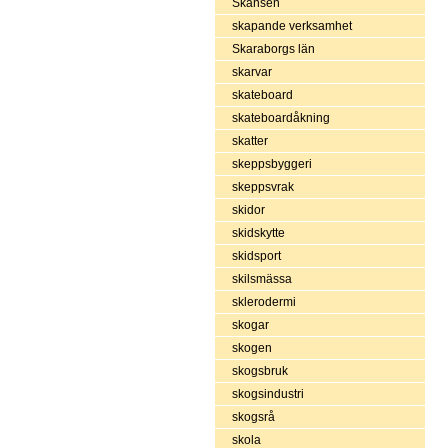
Skansen
skapande verksamhet
Skaraborgs län
skarvar
skateboard
skateboardåkning
skatter
skeppsbyggeri
skeppsvrak
skidor
skidskytte
skidsport
skilsmässa
sklerodermi
skogar
skogen
skogsbruk
skogsindustri
skogsrå
skola