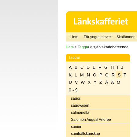
Hem
För yngre elever
Skolämnen
Hem
>
Taggar
>
självskadebeteende
Taggar
A
B
C
D
E
F
G
H
I
J
K
L
M
N
O
P
Q
R
S
T
U
V
W
X
Y
Z
Å
Ä
Ö
0 - 9
sagor
sagoväsen
salmonella
Salomon August Andrée
samer
samhällskunskap