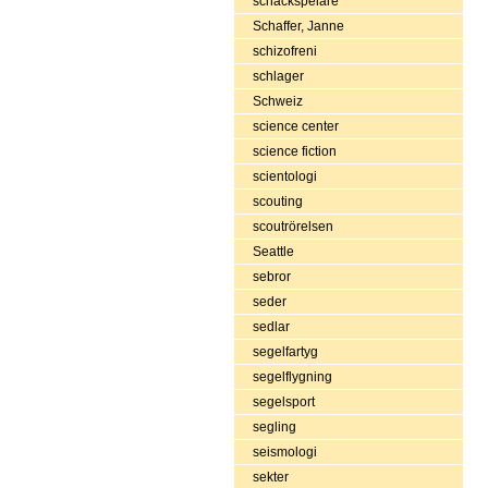
schackspelare
Schaffer, Janne
schizofreni
schlager
Schweiz
science center
science fiction
scientologi
scouting
scoutrörelsen
Seattle
sebror
seder
sedlar
segelfartyg
segelflygning
segelsport
segling
seismologi
sekter