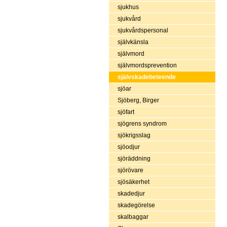
sjukhus
sjukvård
sjukvårdspersonal
självkänsla
självmord
självmordsprevention
självskadebeteende
sjöar
Sjöberg, Birger
sjöfart
sjögrens syndrom
sjökrigsslag
sjöodjur
sjöräddning
sjörövare
sjösäkerhet
skadedjur
skadegörelse
skalbaggar