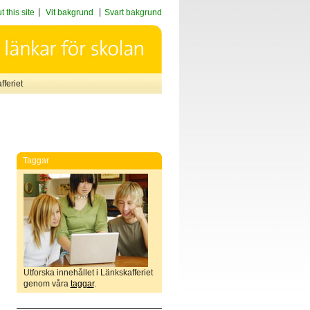
 this site
Vit bakgrund
Svart bakgrund
feriet
Taggar
Utforska innehållet i Länkskafferiet
genom våra
taggar
.